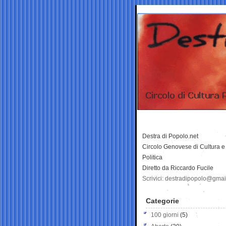
Destra di Popolo.net
Circolo Genovese di Cultura e
Politica
Diretto da Riccardo Fucile
Scrivici: destradipopolo@gma
Categorie
100 giorni
(5)