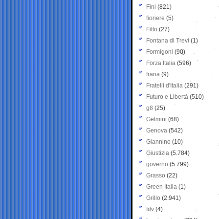
Fini
(821)
fioriere
(5)
Fitto
(27)
Fontana di Trevi
(1)
Formigoni
(90)
Forza Italia
(596)
frana
(9)
Fratelli d'Italia
(291)
Futuro e Libertà
(510)
g8
(25)
Gelmini
(68)
Genova
(542)
Giannino
(10)
Giustizia
(5.784)
governo
(5.799)
Grasso
(22)
Green Italia
(1)
Grillo
(2.941)
Idv
(4)