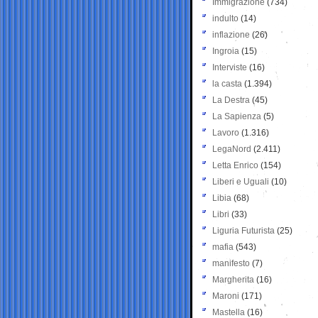
Immigrazione
(734)
indulto
(14)
inflazione
(26)
Ingroia
(15)
Interviste
(16)
la casta
(1.394)
La Destra
(45)
La Sapienza
(5)
Lavoro
(1.316)
LegaNord
(2.411)
Letta Enrico
(154)
Liberi e Uguali
(10)
Libia
(68)
Libri
(33)
Liguria Futurista
(25)
mafia
(543)
manifesto
(7)
Margherita
(16)
Maroni
(171)
Mastella
(16)