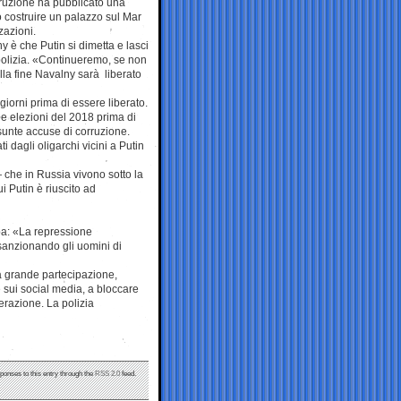
orruzione ha pubblicato una
to costruire un palazzo sul Mar
zazioni.
 è che Putin si dimetta e lasci
polizia. «Continueremo, se non
lla fine Navalny sarà liberato
giorni prima di essere liberato.
le elezioni del 2018 prima di
sunte accuse di corruzione.
 dagli oligarchi vicini a Putin
 che in Russia vivono sotto la
i Putin è riuscito ad
opa: «La repressione
 sanzionando gli uomini di
a grande partecipazione,
 sui social media, a bloccare
erazione. La polizia
sponses to this entry through the
RSS 2.0
feed.