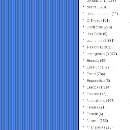
denuncia
(14.528)
destra
(573)
destradipopolo
(99)
Di Pietro
(101)
Diritti civili
(276)
don Gallo
(9)
economia
(2.331)
elezioni
(3.303)
emergenza
(3.077)
Energia
(45)
Esselunga
(2)
Esteri
(784)
Eugenetica
(3)
Europa
(1.314)
Fassino
(13)
federalismo
(167)
Ferrara
(21)
Ferretti
(6)
ferrovie
(133)
finanziaria
(325)