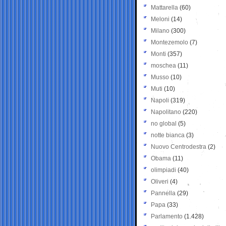
Mattarella
(60)
Meloni
(14)
Milano
(300)
Montezemolo
(7)
Monti
(357)
moschea
(11)
Musso
(10)
Muti
(10)
Napoli
(319)
Napolitano
(220)
no global
(5)
notte bianca
(3)
Nuovo Centrodestra
(2)
Obama
(11)
olimpiadi
(40)
Oliveri
(4)
Pannella
(29)
Papa
(33)
Parlamento
(1.428)