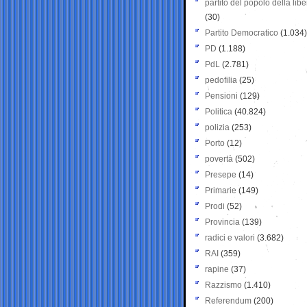
partito del popolo della libe
(30)
Partito Democratico
(1.034)
PD
(1.188)
PdL
(2.781)
pedofilia
(25)
Pensioni
(129)
Politica
(40.824)
polizia
(253)
Porto
(12)
povertà
(502)
Presepe
(14)
Primarie
(149)
Prodi
(52)
Provincia
(139)
radici e valori
(3.682)
RAI
(359)
rapine
(37)
Razzismo
(1.410)
Referendum
(200)