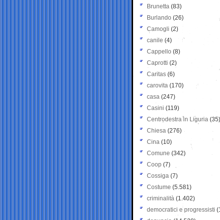
Brunetta
(83)
Burlando
(26)
Camogli
(2)
canile
(4)
Cappello
(8)
Caprotti
(2)
Caritas
(6)
carovita
(170)
casa
(247)
Casini
(119)
Centrodestra in Liguria
(35
Chiesa
(276)
Cina
(10)
Comune
(342)
Coop
(7)
Cossiga
(7)
Costume
(5.581)
criminalità
(1.402)
democratici e progressisti
(