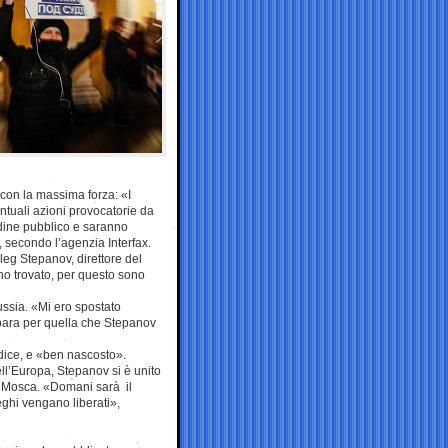
 con la massima forza: «I
ntuali azioni provocatorie da
rdine pubblico e saranno
, secondo l’agenzia Interfax.
leg Stepanov, direttore del
o trovato, per questo sono
ussia. «Mi ero spostato
epara per quella che Stepanov
 dice, e «ben nascosto».
ll’Europa, Stepanov si è unito
di Mosca. «Domani sarà il
eghi vengano liberati»,