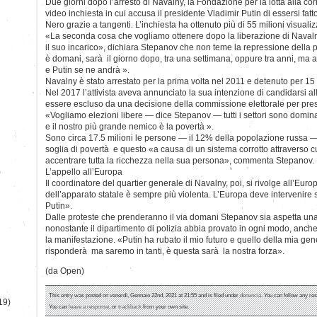
Due giorni dopo l’arresto di Navalny, la Fondazione per la lotta alla c
video inchiesta in cui accusa il presidente Vladimir Putin di essersi fat
Nero grazie a tangenti. L’inchiesta ha ottenuto più di 55 milioni visualiz
«La seconda cosa che vogliamo ottenere dopo la liberazione di Navalny
il suo incarico», dichiara Stepanov che non teme la repressione della 
è domani, sarà il giorno dopo, tra una settimana, oppure tra anni, ma a
e Putin se ne andrà ».
Navalny è stato arrestato per la prima volta nel 2011 e detenuto per 15 
Nel 2017 l’attivista aveva annunciato la sua intenzione di candidarsi al
essere escluso da una decisione della commissione elettorale per pre
«Vogliamo elezioni libere — dice Stepanov — tutti i settori sono dominati
e il nostro più grande nemico è la povertà ».
Sono circa 17.5 milioni le persone — il 12% della popolazione russa —
soglia di povertà e questo «a causa di un sistema corrotto attraverso cu
accentrare tutta la ricchezza nella sua persona», commenta Stepanov.
)
L’appello all’Europa
Il coordinatore del quartier generale di Navalny, poi, si rivolge all’Eur
dell’apparato statale è sempre più violenta. L’Europa deve intervenire
Putin».
Dalle proteste che prenderanno il via domani Stepanov sia aspetta un
nonostante il dipartimento di polizia abbia provato in ogni modo, anche
la manifestazione. «Putin ha rubato il mio futuro e quello della mia gen
risponderà ma saremo in tanti, è questa sarà la nostra forza».
(da Open)
This entry was posted on venerdì, Gennaio 22nd, 2021 at 21:55 and is filed under
denuncia
. You can follow any re
19)
You can
leave a response
, or
trackback
from your own site.