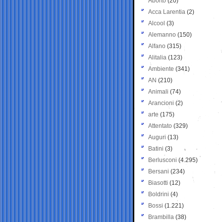
Aborto
(20)
Acca Larentia
(2)
Alcool
(3)
Alemanno
(150)
Alfano
(315)
Alitalia
(123)
Ambiente
(341)
AN
(210)
Animali
(74)
Arancioni
(2)
arte
(175)
Attentato
(329)
Auguri
(13)
Batini
(3)
Berlusconi
(4.295)
Bersani
(234)
Biasotti
(12)
Boldrini
(4)
Bossi
(1.221)
Brambilla
(38)