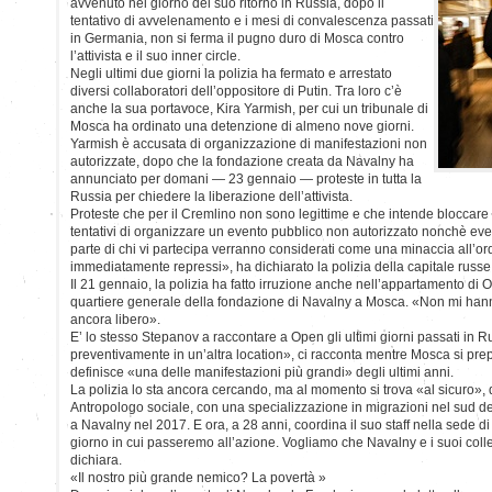
avvenuto nel giorno del suo ritorno in Russia, dopo il
tentativo di avvelenamento e i mesi di convalescenza passati
in Germania, non si ferma il pugno duro di Mosca contro
l’attivista e il suo inner circle.
Negli ultimi due giorni la polizia ha fermato e arrestato
diversi collaboratori dell’oppositore di Putin. Tra loro c’è
anche la sua portavoce, Kira Yarmish, per cui un tribunale di
Mosca ha ordinato una detenzione di almeno nove giorni.
Yarmish è accusata di organizzazione di manifestazioni non
autorizzate, dopo che la fondazione creata da Navalny ha
annunciato per domani — 23 gennaio — proteste in tutta la
Russia per chiedere la liberazione dell’attivista.
Proteste che per il Cremlino non sono legittime e che intende bloccare
tentativi di organizzare un evento pubblico non autorizzato nonchè eve
parte di chi vi partecipa verranno considerati come una minaccia all’o
immediatamente repressi», ha dichiarato la polizia della capitale russe
Il 21 gennaio, la polizia ha fatto irruzione anche nell’appartamento di O
quartiere generale della fondazione di Navalny a Mosca. «Non mi hann
ancora libero».
E’ lo stesso Stepanov a raccontare a Open gli ultimi giorni passati in R
preventivamente in un’altra location», ci racconta mentre Mosca si pr
definisce «una delle manifestazioni più grandi» degli ultimi anni.
La polizia lo sta ancora cercando, ma al momento si trova «al sicuro»,
Antropologo sociale, con una specializzazione in migrazioni nel sud de
a Navalny nel 2017. E ora, a 28 anni, coordina il suo staff nella sede 
giorno in cui passeremo all’azione. Vogliamo che Navalny e i suoi coll
dichiara.
«Il nostro più grande nemico? La povertà »