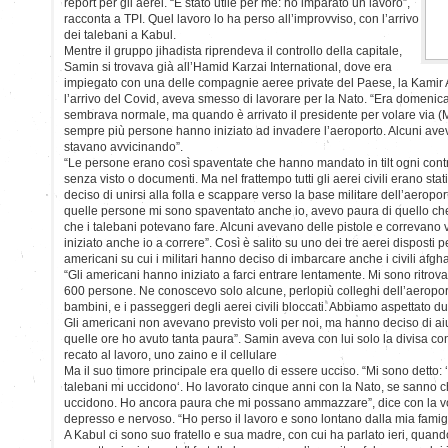
report per gli aerei. “È stato utile per me: ho imparato un lavoro”,
racconta a TPI. Quel lavoro lo ha perso all’improvviso, con l’arrivo
dei talebani a Kabul.
Mentre il gruppo jihadista riprendeva il controllo della capitale,
Samin si trovava già all’Hamid Karzai International, dove era
impiegato con una delle compagnie aeree private del Paese, la Kamir A
l’arrivo del Covid, aveva smesso di lavorare per la Nato. “Era domenica
sembrava normale, ma quando è arrivato il presidente per volare via 
sempre più persone hanno iniziato ad invadere l’aeroporto. Alcuni aveva
stavano avvicinando”.
“Le persone erano così spaventate che hanno mandato in tilt ogni contro
senza visto o documenti. Ma nel frattempo tutti gli aerei civili erano stat
deciso di unirsi alla folla e scappare verso la base militare dell’aeropor
quelle persone mi sono spaventato anche io, avevo paura di quello ch
che i talebani potevano fare. Alcuni avevano delle pistole e correvano v
iniziato anche io a correre”. Così è salito su uno dei tre aerei disposti 
americani su cui i militari hanno deciso di imbarcare anche i civili afgha
“Gli americani hanno iniziato a farci entrare lentamente. Mi sono ritrov
600 persone. Ne conoscevo solo alcune, perlopiù colleghi dell’aeropor
bambini, e i passeggeri degli aerei civili bloccati. Abbiamo aspettato d
Gli americani non avevano previsto voli per noi, ma hanno deciso di aiuta
quelle ore ho avuto tanta paura”. Samin aveva con lui solo la divisa con
recato al lavoro, uno zaino e il cellulare
Ma il suo timore principale era quello di essere ucciso. “Mi sono detto: 
talebani mi uccidono‘. Ho lavorato cinque anni con la Nato, se sanno c
uccidono. Ho ancora paura che mi possano ammazzare”, dice con la vo
depresso e nervoso. “Ho perso il lavoro e sono lontano dalla mia famigl
A Kabul ci sono suo fratello e sua madre, con cui ha parlato ieri, quand