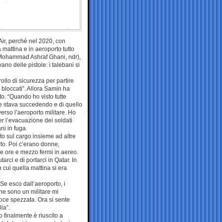
ir, perché nel 2020, con
 mattina e in aeroporto tutto
(Mohammad Ashraf Ghani, ndr),
no delle pistole: i talebani si
llo di sicurezza per partire
i bloccati”. Allora Samin ha
to. “Quando ho visto tutte
e stava succedendo e di quello
erso l’aeroporto militare. Ho
per l’evacuazione dei soldati
ni in fuga.
ato sul cargo insieme ad altre
to. Poi c’erano donne,
ue ore e mezzo fermi in aereo.
rci e di portarci in Qatar. In
 cui quella mattina si era
‘Se esco dall’aeroporto, i
he sono un militare mi
ce spezzata. Ora si sente
ia”.
o finalmente è riuscito a