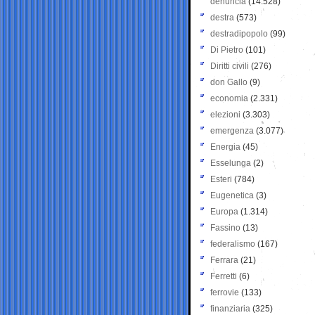
denuncia
(14.528)
destra
(573)
destradipopolo
(99)
Di Pietro
(101)
Diritti civili
(276)
don Gallo
(9)
economia
(2.331)
elezioni
(3.303)
emergenza
(3.077)
Energia
(45)
Esselunga
(2)
Esteri
(784)
Eugenetica
(3)
Europa
(1.314)
Fassino
(13)
federalismo
(167)
Ferrara
(21)
Ferretti
(6)
ferrovie
(133)
finanziaria
(325)