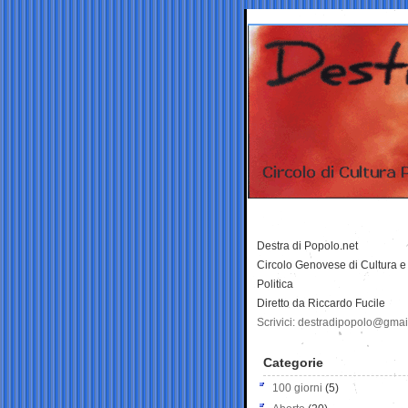
Destra di Popolo.net
Circolo Genovese di Cultura e
Politica
Diretto da Riccardo Fucile
Scrivici: destradipopolo@gma
Categorie
100 giorni
(5)