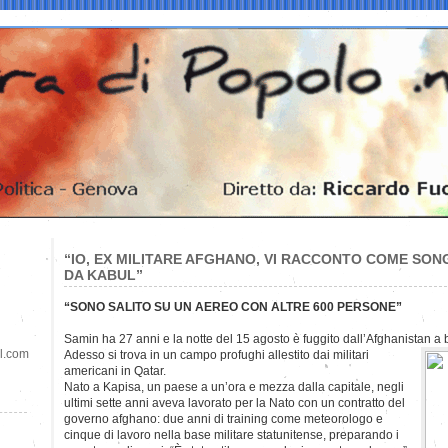
“IO, EX MILITARE AFGHANO, VI RACCONTO COME SON
DA KABUL”
“SONO SALITO SU UN AEREO CON ALTRE 600 PERSONE”
Samin ha 27 anni e la notte del 15 agosto è fuggito dall’Afghanistan a
il.com
Adesso si trova in un campo profughi allestito dai militari
americani in Qatar.
Nato a Kapisa, un paese a un’ora e mezza dalla capitale, negli
ultimi sette anni aveva lavorato per la Nato con un contratto del
governo afghano: due anni di training come meteorologo e
cinque di lavoro nella base militare statunitense, preparando i