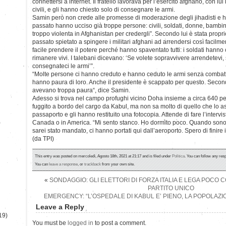
connettersi a internet. Il fratello lavorava per l’esercito afghano, con lu
civili, e gli hanno chiesto solo di consegnare le armi.
Samin però non crede alle promesse di moderazione degli jihadisti e ha
passato hanno ucciso già troppe persone: civili, soldati, donne, bambini
troppo violenta in Afghanistan per credergli”. Secondo lui è stata propr
passato spietato a spingere i militari afghani ad arrendersi così facilmen
facile prendere il potere perché hanno spaventato tutti: i soldati hanno 
rimanere vivi. I talebani dicevano: ‘Se volete sopravvivere arrendetevi,
consegnateci le armi’”.
“Molte persone ci hanno creduto e hanno ceduto le armi senza combatt
hanno paura di loro. Anche il presidente è scappato per questo. Secon
avevano troppa paura“, dice Samin.
Adesso si trova nel campo profughi vicino Doha insieme a circa 640 pe
fuggito a bordo del cargo da Kabul, ma non sa molto di quello che lo a
passaporto e gli hanno restituito una fotocopia. Attende di fare l’intervi
)
Canada o in America. “Mi sento stanco. Ho dormito poco. Quando sono
sarei stato mandato, ci hanno portati qui dall’aeroporto. Spero di finire 
(da TPI)
This entry was posted on mercoledì, Agosto 18th, 2021 at 21:17 and is filed under
Politica
. You can follow any res
You can
leave a response
, or
trackback
from your own site.
«
SONDAGGIO: GLI ELETTORI DI FORZA ITALIA E LEGA POCO CO
PARTITO UNICO
EMERGENCY: “L’OSPEDALE DI KABUL E’ PIENO, LA POPOLAZION
Leave a Reply
19)
You must be
logged in
to post a comment.