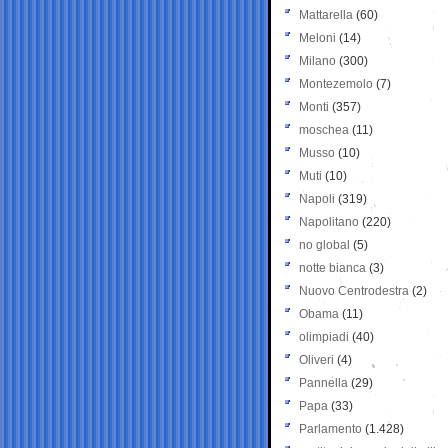
Mattarella
(60)
Meloni
(14)
Milano
(300)
Montezemolo
(7)
Monti
(357)
moschea
(11)
Musso
(10)
Muti
(10)
Napoli
(319)
Napolitano
(220)
no global
(5)
notte bianca
(3)
Nuovo Centrodestra
(2)
Obama
(11)
olimpiadi
(40)
Oliveri
(4)
Pannella
(29)
Papa
(33)
Parlamento
(1.428)