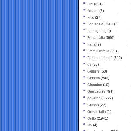
Fini
(821)
fioriere
(5)
Fitto
(27)
Fontana di Trevi
(1)
Formigoni
(90)
Forza Italia
(596)
frana
(9)
Fratelli d'Italia
(291)
Futuro e Libertà
(510)
g8
(25)
Gelmini
(68)
Genova
(542)
Giannino
(10)
Giustizia
(5.784)
governo
(5.799)
Grasso
(22)
Green Italia
(1)
Grillo
(2.941)
Idv
(4)