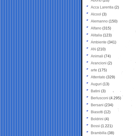
Aborto
(20)
Acca Larentia
(2)
Alcool
(3)
Alemanno
(150)
Alfano
(315)
Alitalia
(123)
Ambiente
(341)
AN
(210)
Animali
(74)
Arancioni
(2)
arte
(175)
Attentato
(329)
Auguri
(13)
Batini
(3)
Berlusconi
(4.295)
Bersani
(234)
Biasotti
(12)
Boldrini
(4)
Bossi
(1.221)
Brambilla
(38)