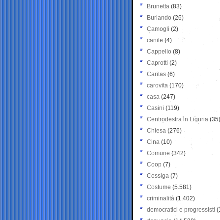
Brunetta
(83)
Burlando
(26)
Camogli
(2)
canile
(4)
Cappello
(8)
Caprotti
(2)
Caritas
(6)
carovita
(170)
casa
(247)
Casini
(119)
Centrodestra in Liguria
(35
Chiesa
(276)
Cina
(10)
Comune
(342)
Coop
(7)
Cossiga
(7)
Costume
(5.581)
criminalità
(1.402)
democratici e progressisti
(