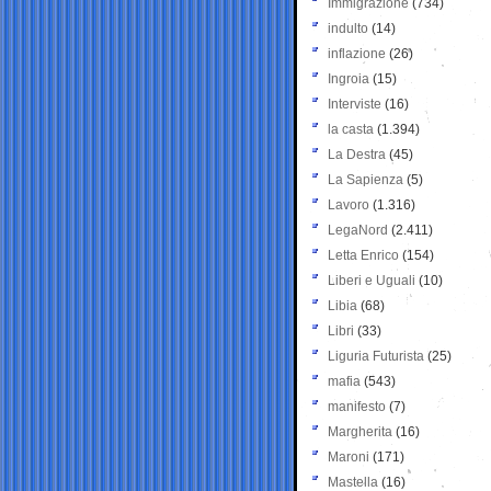
Immigrazione
(734)
indulto
(14)
inflazione
(26)
Ingroia
(15)
Interviste
(16)
la casta
(1.394)
La Destra
(45)
La Sapienza
(5)
Lavoro
(1.316)
LegaNord
(2.411)
Letta Enrico
(154)
Liberi e Uguali
(10)
Libia
(68)
Libri
(33)
Liguria Futurista
(25)
mafia
(543)
manifesto
(7)
Margherita
(16)
Maroni
(171)
Mastella
(16)