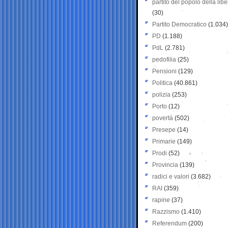
partito del popolo della libe
(30)
Partito Democratico
(1.034)
PD
(1.188)
PdL
(2.781)
pedofilia
(25)
Pensioni
(129)
Politica
(40.861)
polizia
(253)
Porto
(12)
povertà
(502)
Presepe
(14)
Primarie
(149)
Prodi
(52)
Provincia
(139)
radici e valori
(3.682)
RAI
(359)
rapine
(37)
Razzismo
(1.410)
Referendum
(200)