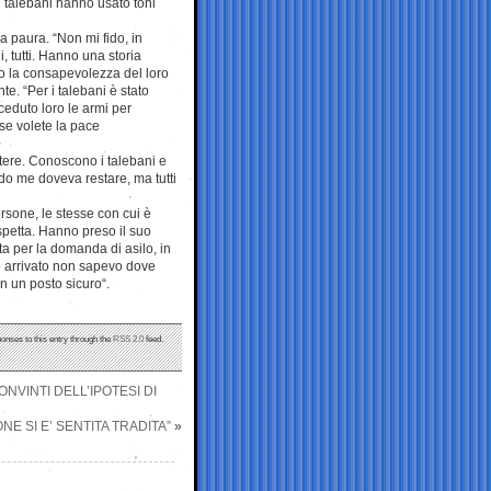
i i talebani hanno usato toni
 paura. “Non mi fido, in
, tutti. Hanno una storia
io la consapevolezza del loro
te. “Per i talebani è stato
ceduto loro le armi per
 se volete la pace
ere. Conoscono i talebani e
do me doveva restare, ma tutti
rsone, le stesse con cui è
spetta. Hanno preso il suo
sta per la domanda di asilo, in
 arrivato non sapevo dove
in un posto sicuro“.
ponses to this entry through the
RSS 2.0
feed.
NVINTI DELL’IPOTESI DI
E SI E’ SENTITA TRADITA”
»