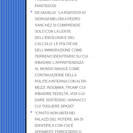
PIANTEDOSI
DE ANGELIS: “LA RISPOSTA DI
GIORGIA MELONI A PEDRO
SANCHEZ SI COMPRENDE
SOLO CON LA LENTE
DELL’IDEOLOGIA E DEL
CALCOLO: LE POLITICHE
DELL’IMMIGRAZIONE COME
TERRENO IDENTITARIO SU CUI
RIBADIRE L’APPARTENENZA
AL MONDO MAGA E COME
CONTINUAZIONE DELLA
POLITICA INTERNA CON ALTRI
MEZZI. INSOMMA, TRUMP CUI
RIBADIRE FEDELTÀ, VOX CUI
DARE SOSTEGNO, VANNACCI
CUI TOGLIERE SPAZIO”
“CRISTO NON ABITA NEI
PALAZZI DEL POTERE, MA SI
IDENTIFICA CON CHI È
AFFAMATO, FORESTIERO O