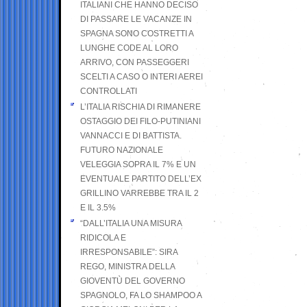
ITALIANI CHE HANNO DECISO
DI PASSARE LE VACANZE IN
SPAGNA SONO COSTRETTI A
LUNGHE CODE AL LORO
ARRIVO, CON PASSEGGERI
SCELTI A CASO O INTERI AEREI
CONTROLLATI
L’ITALIA RISCHIA DI RIMANERE
OSTAGGIO DEI FILO-PUTINIANI
VANNACCI E DI BATTISTA.
FUTURO NAZIONALE
VELEGGIA SOPRA IL 7% E UN
EVENTUALE PARTITO DELL’EX
GRILLINO VARREBBE TRA IL 2
E IL 3.5%
“DALL’ITALIA UNA MISURA
RIDICOLA E
IRRESPONSABILE”: SIRA
REGO, MINISTRA DELLA
GIOVENTÙ DEL GOVERNO
SPAGNOLO, FA LO SHAMPOO A