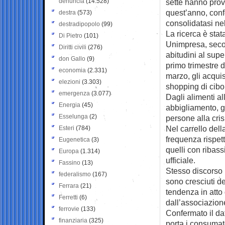
denuncia
(14.528)
sette hanno prov
quest’anno, con
destra
(573)
consolidatasi ne
destradipopolo
(99)
La ricerca è stat
Di Pietro
(101)
Unimpresa, secon
Diritti civili
(276)
abitudini al supe
don Gallo
(9)
primo trimestre 
economia
(2.331)
marzo, gli acqui
elezioni
(3.303)
shopping di cibo
emergenza
(3.077)
Dagli alimenti a
Energia
(45)
abbigliamento, gl
Esselunga
(2)
persone alla cris
Nel carrello del
Esteri
(784)
frequenza rispett
Eugenetica
(3)
quelli con ribassi
Europa
(1.314)
ufficiale.
Fassino
(13)
Stesso discorso p
federalismo
(167)
sono cresciuti d
Ferrara
(21)
tendenza in atto 
Ferretti
(6)
dall’associazion
ferrovie
(133)
Confermato il dat
finanziaria
(325)
porta i consumato