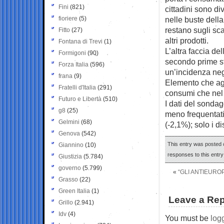
Fini
(821)
cittadini sono di
fioriere
(5)
nelle buste della
restano sugli sca
Fitto
(27)
altri prodotti.
Fontana di Trevi
(1)
L’altra faccia de
Formigoni
(90)
secondo prime st
Forza Italia
(596)
un’incidenza ne
frana
(9)
Elemento che ag
Fratelli d'Italia
(291)
consumi che nel
Futuro e Libertà
(510)
I dati del sonda
g8
(25)
meno frequentati
Gelmini
(68)
(-2,1%); solo i 
Genova
(542)
This entry was posted o
Giannino
(10)
responses to this entr
Giustizia
(5.784)
governo
(5.799)
«
“GLI ANTIEURO
Grasso
(22)
Green Italia
(1)
Leave a Rep
Grillo
(2.941)
Idv
(4)
You must be
log