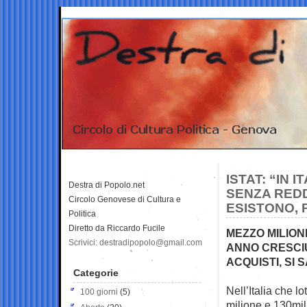
ISTAT: “IN 
Destra di Popolo.net
SENZA REDD
Circolo Genovese di Cultura e
ESISTONO,
Politica
Diretto da Riccardo Fucile
MEZZO MILION
Scrivici: destradipopolo@gmail.com
ANNO CRESCIU
ACQUISTI, SI 
Categorie
Nell’Italia che l
100 giorni
(5)
milione e
130mil