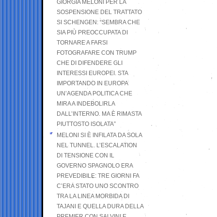
GIORGIA MELONI PER LA
SOSPENSIONE DEL TRATTATO
SI SCHENGEN: “SEMBRA CHE
SIA PIÙ PREOCCUPATA DI
TORNARE A FARSI
FOTOGRAFARE CON TRUMP
CHE DI DIFENDERE GLI
INTERESSI EUROPEI. STA
IMPORTANDO IN EUROPA
UN’AGENDA POLITICA CHE
MIRA A INDEBOLIRLA
DALL’INTERNO. MA È RIMASTA
PIUTTOSTO ISOLATA”
MELONI SI È INFILATA DA SOLA
NEL TUNNEL. L’ESCALATION
DI TENSIONE CON IL
GOVERNO SPAGNOLO ERA
PREVEDIBILE: TRE GIORNI FA
C’ERA STATO UNO SCONTRO
TRA LA LINEA MORBIDA DI
TAJANI E QUELLA DURA DELLA
PREMIER CON SALVINI E