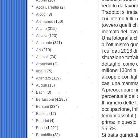
Aborto
(20)
reddito da lavoro
Acca Larentia
(2)
Tradotto: si tratta
Alcool
(3)
cui interno tutti 
Alemanno
(150)
(ovvero quelli c
Alfano
(315)
mercato del lavo
Alitalia
(123)
Una fotografia c
Ambiente
(341)
all’ottimismo quel
AN
(210)
i cui dati 2013 
situazione tutt’a
Animali
(74)
dettaglio, come de
Arancioni
(2)
milione 130mila 
arte
(175)
a coppie con fig
Attentato
(329)
casi una mamma
Auguri
(13)
A preoccupare, in
Batini
(3)
percentuale del 
Berlusconi
(4.295)
Il numero delle f
Bersani
(234)
occupazione, infa
Biasotti
(12)
termini assoluti)
Boldrini
(4)
prima: in questo 
Bossi
(1.221)
56,5%.
Si tratta quindi 
Brambilla
(38)