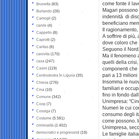
come fonte il lav
Brunetta
(83)
Magari possono co
Burlando
(26)
indennità di dis
Camogli
(2)
beneficiano membr
canile
(4)
Il ragionamento, 
Cappello
(8)
A soffrire di più
Caprotti
(2)
dove coloro che s
Caritas
(6)
Seguono il Nord,
carovita
(170)
Ma il fenomeno a
casa
(247)
quelli della crisi
componenti che 
Casini
(119)
pari a 13 milioni
Centrodestra in Liguria
(35)
Insomma le nuove
Chiesa
(276)
familiari e occu
Cina
(10)
fino in fondo da
Comune
(342)
Unimpresa: “Cinq
Coop
(7)
Numeri le cui co
Cossiga
(7)
consumo degli ita
Costume
(5.581)
come possono. In
criminalità
(1.402)
Unimpresa, secon
democratici e progressisti
(19)
Le famiglie ital