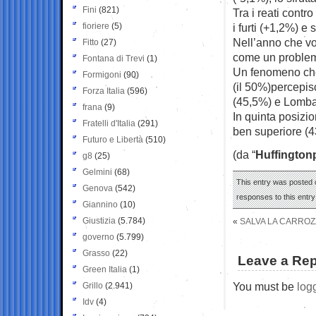
Fini
(821)
Tra i reati cont
fioriere
(5)
i furti (+1,2%) e 
Nell’anno che vol
Fitto
(27)
come un problema
Fontana di Trevi
(1)
Un fenomeno che
Formigoni
(90)
(il 50%)percepis
Forza Italia
(596)
(45,5%) e Lombar
frana
(9)
In quinta posizi
Fratelli d'Italia
(291)
ben superiore (4
Futuro e Libertà
(510)
(da “
Huffington
g8
(25)
Gelmini
(68)
This entry was posted 
Genova
(542)
responses to this entr
Giannino
(10)
Giustizia
(5.784)
«
SALVA LA CARROZZ
governo
(5.799)
Grasso
(22)
Leave a Rep
Green Italia
(1)
You must be
log
Grillo
(2.941)
Idv
(4)