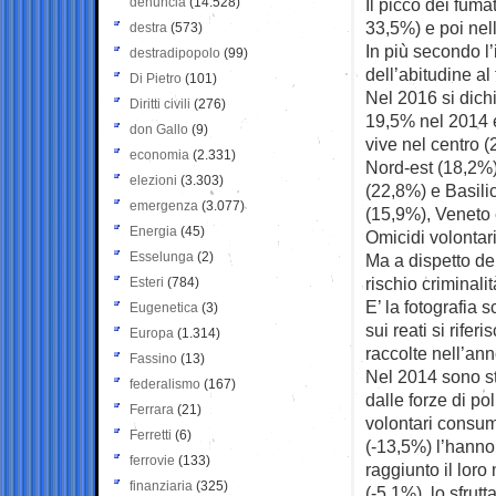
denuncia
(14.528)
Il picco dei fumat
33,5%) e poi nell
destra
(573)
In più secondo l’i
destradipopolo
(99)
dell’abitudine al 
Di Pietro
(101)
Nel 2016 si dich
Diritti civili
(276)
19,5% nel 2014 e
don Gallo
(9)
vive nel centro (
economia
(2.331)
Nord-est (18,2%)
elezioni
(3.303)
(22,8%) e Basili
emergenza
(3.077)
(15,9%), Veneto 
Energia
(45)
Omicidi volontari
Esselunga
(2)
Ma a dispetto de
rischio criminalit
Esteri
(784)
E’ la fotografia 
Eugenetica
(3)
sui reati si rife
Europa
(1.314)
raccolte nell’ann
Fassino
(13)
Nel 2014 sono sta
federalismo
(167)
dalle forze di po
Ferrara
(21)
volontari consum
Ferretti
(6)
(-13,5%) l’hanno
ferrovie
(133)
raggiunto il lor
finanziaria
(325)
(-5,1%), lo sfrut