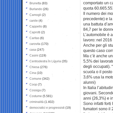
comportato un ca
Brunetta
(83)
quota 60.665.55
Burlando
(26)
Il numero dei mor
Camogli
(2)
precedente) e la 
canile
(4)
una battuta d’ar
Cappello
(8)
84,7 per le donn
Caprotti
(2)
L’automobile è an
Caritas
(6)
lavoro: nel 2016 
carovita
(170)
Anche per gli stu
casa
(247)
questo caso com
Ma c’è anche una 
Casini
(119)
5,5% dei lavorato
Centrodestra in Liguria
(35)
degli occupati). 
Chiesa
(276)
scuola o il posto 
Cina
(10)
3,6% usa la moto 
Comune
(342)
alunni)
Coop
(7)
In Italia l’abitu
Cossiga
(7)
giovani. Secondo 
Costume
(5.581)
anni (26,3%) e in
criminalità
(1.402)
Sono infatti fort
democratici e progressisti
(19)
fumatori sono il