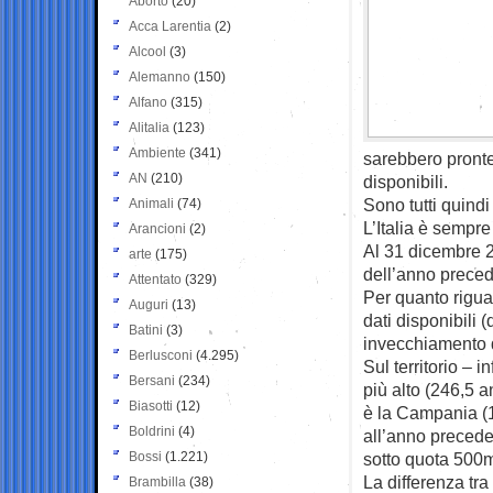
Aborto
(20)
Acca Larentia
(2)
Alcool
(3)
Alemanno
(150)
Alfano
(315)
Alitalia
(123)
Ambiente
(341)
sarebbero pronte
AN
(210)
disponibili.
Sono tutti quind
Animali
(74)
L’Italia è sempre
Arancioni
(2)
Al 31 dicembre 2
arte
(175)
dell’anno preced
Attentato
(329)
Per quanto riguar
Auguri
(13)
dati disponibili 
Batini
(3)
invecchiamento 
Berlusconi
(4.295)
Sul territorio – i
Bersani
(234)
più alto (246,5 a
Biasotti
(12)
è la Campania (1
Boldrini
(4)
all’anno precede
Bossi
(1.221)
sotto quota 500m
La differenza tra
Brambilla
(38)