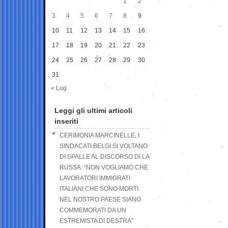
1
2
3
4
5
6
7
8
9
10
11
12
13
14
15
16
17
18
19
20
21
22
23
24
25
26
27
28
29
30
31
« Lug
Leggi gli ultimi articoli
inseriti
CERIMONIA MARCINELLE, I
SINDACATI BELGI SI VOLTANO
DI SPALLE AL DISCORSO DI LA
RUSSA: “NON VOGLIAMO CHE
LAVORATORI IMMIGRATI
ITALIANI CHE SONO MORTI
NEL NOSTRO PAESE SIANO
COMMEMORATI DA UN
ESTREMISTA DI DESTRA”