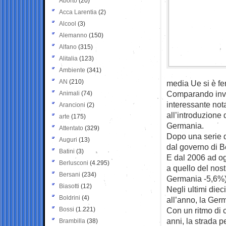
Aborto
(20)
Acca Larentia
(2)
Alcool
(3)
Alemanno
(150)
Alfano
(315)
Alitalia
(123)
Ambiente
(341)
AN
(210)
media Ue si è fe
Comparando invec
Animali
(74)
interessante not
Arancioni
(2)
all’introduzione 
arte
(175)
Germania.
Attentato
(329)
Dopo una serie d
Auguri
(13)
dal governo di Be
Batini
(3)
E dal 2006 ad og
Berlusconi
(4.295)
a quello del nost
Bersani
(234)
Germania -5,6%)
Biasotti
(12)
Negli ultimi diec
Boldrini
(4)
all’anno, la Ger
Bossi
(1.221)
Con un ritmo di c
anni, la strada pe
Brambilla
(38)