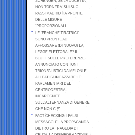
SCHENGEN. SE LA DUCETTA
NON TORNERA’ SUI SUOI
PASSI MADRID HA PRONTE
DELLE MISURE
“PROPORZIONALI
LE “FRANCHE TIRATRICI”
SONO PRONTE AD
AFFOSSARE (DI NUOVO) LA
LEGGE ELETTORALE? IL
BLUFF SULLE PREFERENZE
ANNUNCIATO CON TONI
TRIONFALISTICI DA MELONI E
ALLEATI FA INCAZZARE LE
PARLAMENTARI DEL
CENTRODESTRA,
INCAROGNITE
SULL’ALTERNANZA DI GENERE
CHE NON C’E’
FACT-CHECKING: I FALSI
MESSAGGI E LA PROPAGANDA
DIETRO LA TRAGEDIA DI
CEUTA: LA DISINFORMAZIONE