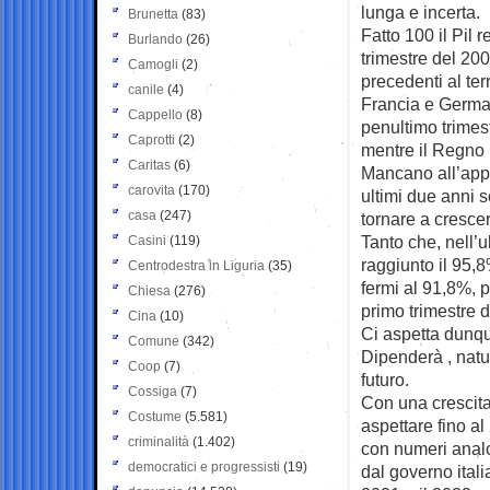
lunga e incerta.
Brunetta
(83)
Fatto 100 il Pil
Burlando
(26)
trimestre del 200
Camogli
(2)
precedenti al ter
canile
(4)
Francia e German
Cappello
(8)
penultimo trimest
Caprotti
(2)
mentre il Regno 
Caritas
(6)
Mancano all’appe
carovita
(170)
ultimi due anni 
casa
(247)
tornare a crescere
Tanto che, nell’u
Casini
(119)
raggiunto il 95,
Centrodestra in Liguria
(35)
fermi al 91,8%, 
Chiesa
(276)
primo trimestre 
Cina
(10)
Ci aspetta dunqu
Comune
(342)
Dipenderà , natur
Coop
(7)
futuro.
Cossiga
(7)
Con una crescita
Costume
(5.581)
aspettare fino al
criminalità
(1.402)
con numeri analo
democratici e progressisti
(19)
dal governo italia