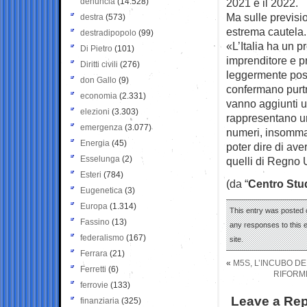
denuncia
(14.528)
2021 e il 2022.
Ma sulle previsi
destra
(573)
estrema cautela.
destradipopolo
(99)
«L’Italia ha un 
Di Pietro
(101)
imprenditore e p
Diritti civili
(276)
leggermente posi
don Gallo
(9)
confermano purtr
economia
(2.331)
vanno aggiunti u
elezioni
(3.303)
rappresentano una
emergenza
(3.077)
numeri, insomma, 
Energia
(45)
poter dire di aver
Esselunga
(2)
quelli di Regno 
Esteri
(784)
(da “
Centro Stu
Eugenetica
(3)
Europa
(1.314)
This entry was posted 
Fassino
(13)
any responses to this 
federalismo
(167)
site.
Ferrara
(21)
«
M5S, L’INCUBO DE
Ferretti
(6)
RIFORME
ferrovie
(133)
Leave a Rep
finanziaria
(325)