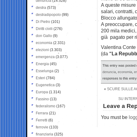
denuncia
(14.528)
A queste misure 
destra
(573)
salari, contratti, 
destradipopolo
(99)
Blocco allungato
Di Pietro
(101)
A preoccupare, c’
Diritti civili
(276)
200 mila medici, e
don Gallo
(9)
già pagato per ri
economia
(2.331)
Valentina Conte
elezioni
(3.303)
(da
“La Repubb
emergenza
(3.077)
Energia
(45)
This entry was posted o
Esselunga
(2)
denuncia
,
economia
,
e
Esteri
(784)
responses to this entr
Eugenetica
(3)
«
SCURE SULLE AG
Europa
(1.314)
SU INTERN
Fassino
(13)
Leave a Rep
federalismo
(167)
Ferrara
(21)
You must be
log
Ferretti
(6)
ferrovie
(133)
finanziaria
(325)