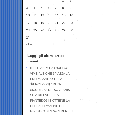
1
2
3
4
5
6
7
8
9
10
11
12
13
14
15
16
17
18
19
20
21
22
23
24
25
26
27
28
29
30
31
« Lug
Leggi gli ultimi articoli
inseriti
IL BLITZ DI SILVIA SALIS AL
VIMINALE CHE SPIAZZA LA
PROPAGANDA SULLA
“PERCEZIONE” DI IN-
SICUREZZA DEI SOVRANISTI:
SI FA RICEVERE DA
PIANTEDOSI E OTTIENE LA
COLLABORAZIONE DEL
MINISTRO SENZA CEDERE SU