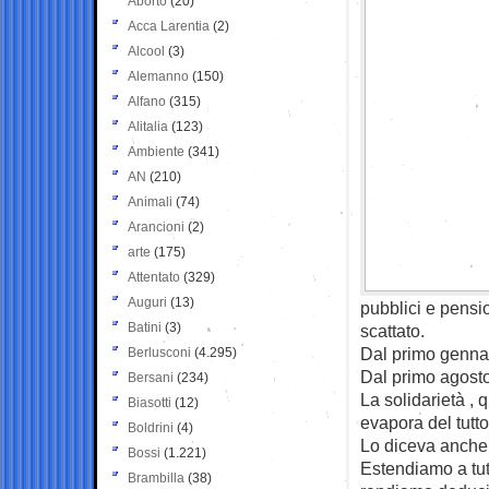
Aborto
(20)
Acca Larentia
(2)
Alcool
(3)
Alemanno
(150)
Alfano
(315)
Alitalia
(123)
Ambiente
(341)
AN
(210)
Animali
(74)
Arancioni
(2)
arte
(175)
Attentato
(329)
Auguri
(13)
pubblici e pension
Batini
(3)
scattato.
Dal primo gennai
Berlusconi
(4.295)
Dal primo agosto 
Bersani
(234)
La solidarietà , 
Biasotti
(12)
evapora del tutto
Boldrini
(4)
Lo diceva anche 
Bossi
(1.221)
Estendiamo a tutt
Brambilla
(38)