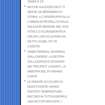
TASER E CP
MA CHE GALEAZZO DICI? TI
SERVE UN BIGNAMINO DI
STORIA. IL CAPOGRUPPO ALLA
CAMERA DI FRATELLI D’ITALIA,
GALEAZZO BIGNAMI, NEL SUO
ATTACCO SCONSIDERATO A
OSCAR LUIGI SCALFARO HA
DETTO UN BEL PO’ DI
CAZZATE
SIAMO FERMI AL GOVERNO
GIALLOVERDE: LA DESTRA
SULLA DIFESA È OSTAGGIO
DEI “PACIFISTI” LEGHISTI, LA
SINISTRA DEL PUTINIANO
CONTE
LE ONDATE DI CALORE DI
QUEST’ESTATE HANNO
PORTATO TEMPERATURE
RECORD IN TUTTA EUROPA E
UNA SICCITA’ MAI VISTA. I