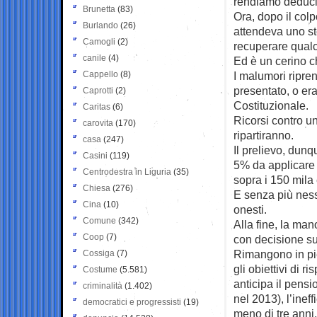
rendiamo deduci
Brunetta
(83)
Ora, dopo il colp
Burlando
(26)
attendeva uno st
Camogli
(2)
recuperare qualc
canile
(4)
Ed è un cerino ch
Cappello
(8)
I malumori ripre
presentato, o eran
Caprotti
(2)
Costituzionale.
Caritas
(6)
Ricorsi contro u
carovita
(170)
ripartiranno.
casa
(247)
Il prelievo, dunq
Casini
(119)
5% da applicare 
Centrodestra in Liguria
(35)
sopra i 150 mila
Chiesa
(276)
E senza più nessu
Cina
(10)
onesti.
Comune
(342)
Alla fine, la man
Coop
(7)
con decisione su
Rimangono in pied
Cossiga
(7)
gli obiettivi di r
Costume
(5.581)
anticipa il pensio
criminalità
(1.402)
nel 2013), l’inef
democratici e progressisti
(19)
meno di tre anni, i