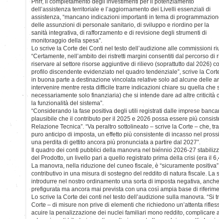
Pnrr, il completamento degli investimenti per il potenziamento
dell’assistenza territoriale e l’aggiornamento dei Livelli essenziali di
assistenza, “mancano indicazioni importanti in tema di programmazio
delle assunzioni di personale sanitario, di sviluppo e riordino per la
sanità integrativa, di rafforzamento e di revisione degli strumenti di
monitoraggio della spesa”.
Lo scrive la Corte dei Conti nel testo dell’audizione alle commissioni r
“Certamente, nell’ambito dei ristretti margini consentiti dal percorso di
riservare al settore risorse aggiuntive di rilievo (soprattutto dal 2026) c
profilo discendente evidenziato nel quadro tendenziale”, scrive la Corte.
in buona parte a destinazione vincolata relative solo ad alcune delle a
intervenire mentre resta difficile trarre indicazioni chiare su quella che 
necessariamente solo finanziaria) che si intende dare ad altre criticit
la funzionalità del sistema”.
“Considerando la fase positiva degli utili registrati dalle imprese banca
plausibile che il contributo per il 2025 e 2026 possa essere più consiste
Relazione Tecnica”. “Va peraltro sottolineato – scrive la Corte – che, tr
puro anticipo di imposta, un effetto più consistente di incasso nel prossi
una perdita di gettito ancora più pronunciata a partire dal 2027”.
Il quadro dei conti pubblici della manovra nel biennio 2026-27 stabilizz
del Prodotto, un livello pari a quello registrato prima della crisi (era il 
La manovra, nella riduzione del cuneo fiscale, è “sicuramente positiva” 
contributivo in una misura di sostegno del reddito di natura fiscale. La 
introdurre nel nostro ordinamento una sorta di imposta negativa, anch
prefigurata ma ancora mai prevista con una così ampia base di riferime
Lo scrive la Corte dei conti nel testo dell’audizione sulla manovra. “Si t
Corte – di misure non prive di elementi che richiedono un’attenta riflessi
acuire la penalizzazione dei nuclei familiari mono reddito, complicare 