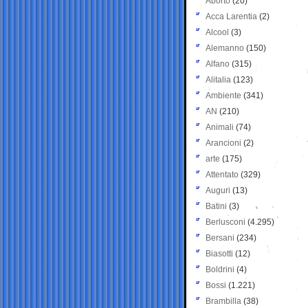
Aborto
(20)
Acca Larentia
(2)
Alcool
(3)
Alemanno
(150)
Alfano
(315)
Alitalia
(123)
Ambiente
(341)
AN
(210)
Animali
(74)
Arancioni
(2)
arte
(175)
Attentato
(329)
Auguri
(13)
Batini
(3)
Berlusconi
(4.295)
Bersani
(234)
Biasotti
(12)
Boldrini
(4)
Bossi
(1.221)
Brambilla
(38)