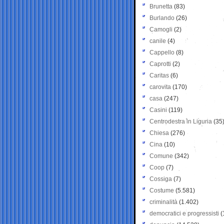
Brunetta
(83)
Burlando
(26)
Camogli
(2)
canile
(4)
Cappello
(8)
Caprotti
(2)
Caritas
(6)
carovita
(170)
casa
(247)
Casini
(119)
Centrodestra in Liguria
(35
Chiesa
(276)
Cina
(10)
Comune
(342)
Coop
(7)
Cossiga
(7)
Costume
(5.581)
criminalità
(1.402)
democratici e progressisti
(