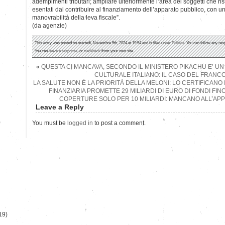
adempimenti tributari; ampliare ulteriormente l’area dei soggetti che r
esentati dal contribuire al finanziamento dell’apparato pubblico, con un
manovrabilità della leva fiscale”.
(da agenzie)
This entry was posted on martedì, Novembre 5th, 2024 at 19:54 and is filed under
Politica
. You can follow any res
You can
leave a response
, or
trackback
from your own site.
«
QUESTA CI MANCAVA, SECONDO IL MINISTERO PIKACHU E’ UN
CULTURALE ITALIANO: IL CASO DEL FRANC
LA SALUTE NON È LA PRIORITÀ DELLA MELONI: LO CERTIFICANO I
FINANZIARIA PROMETTE 29 MILIARDI DI EURO DI FONDI FIN
COPERTURE SOLO PER 10 MILIARDI: MANCANO ALL’APPE
Leave a Reply
)
You must be
logged in
to post a comment.
19)