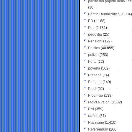
partito del popolo della libe
(30)
Partito Democratico
(1.034)
PD
(1.188)
PdL
(2.781)
pedofilia
(25)
Pensioni
(129)
Politica
(40.855)
polizia
(253)
Porto
(12)
povertà
(502)
Presepe
(14)
Primarie
(149)
Prodi
(52)
Provincia
(139)
radici e valori
(3.682)
RAI
(359)
rapine
(37)
Razzismo
(1.410)
Referendum
(200)