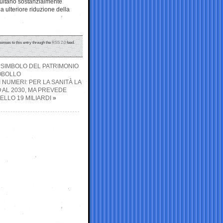
isultano sostanzialmente
a ulteriore riduzione della
ponses to this entry through the
RSS 2.0
feed.
 SIMBOLO DEL PATRIMONIO
OBOLLO
 NUMERI: PER LA SANITÀ LA
O AL 2030, MA PREVEDE
LLO 19 MILIARDI
»