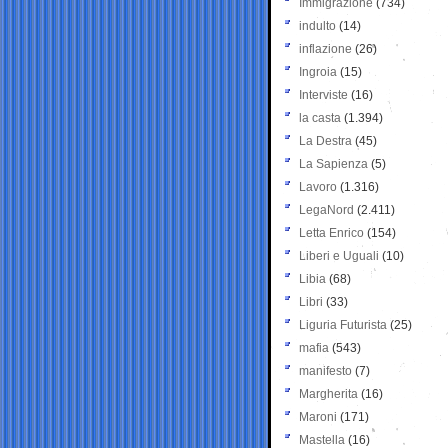
Immigrazione
(734)
indulto
(14)
inflazione
(26)
Ingroia
(15)
Interviste
(16)
la casta
(1.394)
La Destra
(45)
La Sapienza
(5)
Lavoro
(1.316)
LegaNord
(2.411)
Letta Enrico
(154)
Liberi e Uguali
(10)
Libia
(68)
Libri
(33)
Liguria Futurista
(25)
mafia
(543)
manifesto
(7)
Margherita
(16)
Maroni
(171)
Mastella
(16)