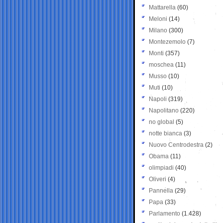
Mattarella
(60)
Meloni
(14)
Milano
(300)
Montezemolo
(7)
Monti
(357)
moschea
(11)
Musso
(10)
Muti
(10)
Napoli
(319)
Napolitano
(220)
no global
(5)
notte bianca
(3)
Nuovo Centrodestra
(2)
Obama
(11)
olimpiadi
(40)
Oliveri
(4)
Pannella
(29)
Papa
(33)
Parlamento
(1.428)