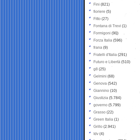
Fini
(821)
fioriere
(5)
Fitto
(27)
Fontana di Trevi
(1)
Formigoni
(90)
Forza Italia
(596)
frana
(9)
Fratelli d'Italia
(291)
Futuro e Libertà
(510)
g8
(25)
Gelmini
(68)
Genova
(542)
Giannino
(10)
Giustizia
(5.784)
governo
(5.799)
Grasso
(22)
Green Italia
(1)
Grillo
(2.941)
Idv
(4)