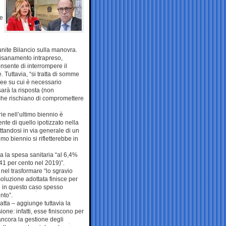
ne
iunite Bilancio sulla manovra.
 risanamento intrapreso,
onsente di interrompere il
 Tuttavia, “si tratta di somme
ree su cui è necessario
sarà la risposta (non
à che rischiano di compromettere
rie nell’ultimo biennio è
nte di quello ipotizzato nella
attandosi in via generale di un
mo biennio si rifletterebbe in
a la spesa sanitaria “al 6,4%
6,41 per cento nel 2019)”.
nel trasformare “lo sgravio
soluzione adottata finisce per
e in questo caso spesso
nto”.
ratta – aggiunge tuttavia la
one: infatti, esse finiscono per
ancora la gestione degli