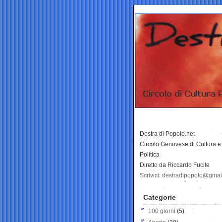
Destra di Popolo.net
Circolo Genovese di Cultura e
Politica
Diretto da Riccardo Fucile
Scrivici: destradipopolo@gma
Categorie
100 giorni
(5)