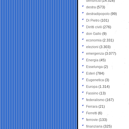
denuncia
(14.528)
destra
(573)
destradipopolo
(99)
Di Pietro
(101)
Diritti civili
(276)
don Gallo
(9)
economia
(2.331)
elezioni
(3.303)
emergenza
(3.077)
Energia
(45)
Esselunga
(2)
Esteri
(784)
Eugenetica
(3)
Europa
(1.314)
Fassino
(13)
federalismo
(167)
Ferrara
(21)
Ferretti
(6)
ferrovie
(133)
finanziaria
(325)