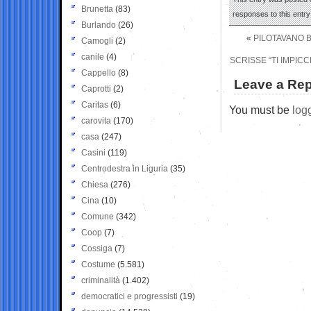
Brunetta
(83)
responses to this entr
Burlando
(26)
«
PILOTAVANO B
Camogli
(2)
canile
(4)
SCRISSE “TI IMPIC
Cappello
(8)
Leave a Rep
Caprotti
(2)
Caritas
(6)
You must be
log
carovita
(170)
casa
(247)
Casini
(119)
Centrodestra in Liguria
(35)
Chiesa
(276)
Cina
(10)
Comune
(342)
Coop
(7)
Cossiga
(7)
Costume
(5.581)
criminalità
(1.402)
democratici e progressisti
(19)