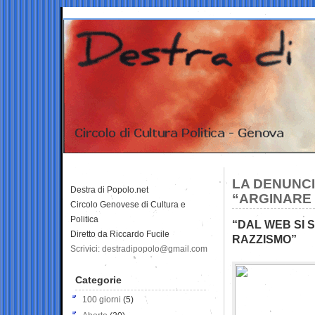
LA DENUNCI
Destra di Popolo.net
“ARGINARE
Circolo Genovese di Cultura e
Politica
“DAL WEB SI 
Diretto da Riccardo Fucile
RAZZISMO”
Scrivici: destradipopolo@gmail.com
Categorie
100 giorni
(5)