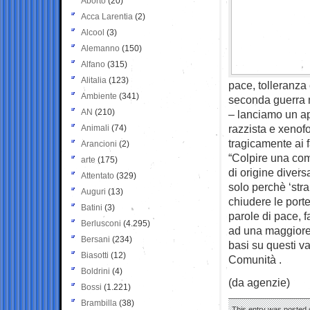
Aborto
(20)
Acca Larentia
(2)
Alcool
(3)
Alemanno
(150)
Alfano
(315)
Alitalia
(123)
pace, tolleranza 
Ambiente
(341)
seconda guerra m
AN
(210)
– lanciamo un ap
razzista e xenof
Animali
(74)
tragicamente ai fa
Arancioni
(2)
“Colpire una com
arte
(175)
di origine diver
Attentato
(329)
solo perchè ‘stra
Auguri
(13)
chiudere le porte
Batini
(3)
parole di pace, fa
Berlusconi
(4.295)
ad una maggiore 
Bersani
(234)
basi su questi va
Biasotti
(12)
Comunità .
Boldrini
(4)
(da agenzie)
Bossi
(1.221)
Brambilla
(38)
This entry was posted o