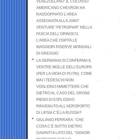
VENEZUELANO .IL COLOSSO
AMERICANO CHEVRON HA
RADDOPPIATO L’AREA
ASSEGNATA ALLA JOINT
VENTURE “PETROPIAR” NELLA
FASCIA DELL’ORINOCO,
L’AREA CHE OSPITA LE
MAGGIORI RISERVE MONDIALI
DI GREGGIO
LA GERMANIA SI CONFERMA IL
VENTRE MOLLE DELL’EUROPA
(PER LA GIOIA DI PUTIN). COME
MAI I TEDESCHI NON
VOGLIONO AMMETTERE CHE
DIETRO AL CASO DEL DRONE
PIENO DI ESPLOSIVO
RINVENUTO ALL’AEROPORTO
DI LIPSIA C’È LA RUSSIA?
GIULIANO FERRARA: ’CHE
COSA C’È SOTTO DIETRO
DAVANTI A LATO DEL “SIGNOR