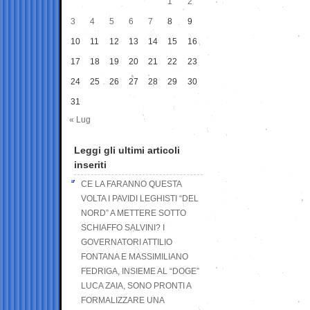
1
2
3
4
5
6
7
8
9
10
11
12
13
14
15
16
17
18
19
20
21
22
23
24
25
26
27
28
29
30
31
« Lug
Leggi gli ultimi articoli
inseriti
CE LA FARANNO QUESTA
VOLTA I PAVIDI LEGHISTI “DEL
NORD” A METTERE SOTTO
SCHIAFFO SALVINI? I
GOVERNATORI ATTILIO
FONTANA E MASSIMILIANO
FEDRIGA, INSIEME AL “DOGE”
LUCA ZAIA, SONO PRONTI A
FORMALIZZARE UNA