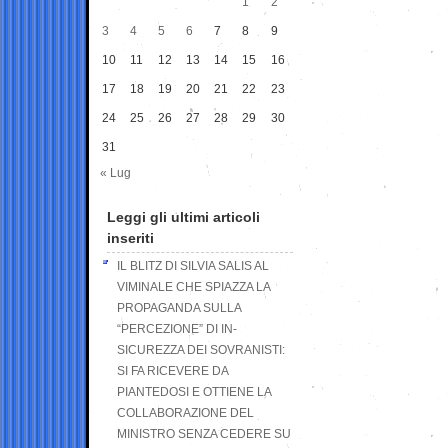
1
2
3
4
5
6
7
8
9
10
11
12
13
14
15
16
17
18
19
20
21
22
23
24
25
26
27
28
29
30
31
« Lug
Leggi gli ultimi articoli
inseriti
IL BLITZ DI SILVIA SALIS AL
VIMINALE CHE SPIAZZA LA
PROPAGANDA SULLA
“PERCEZIONE” DI IN-
SICUREZZA DEI SOVRANISTI:
SI FA RICEVERE DA
PIANTEDOSI E OTTIENE LA
COLLABORAZIONE DEL
MINISTRO SENZA CEDERE SU