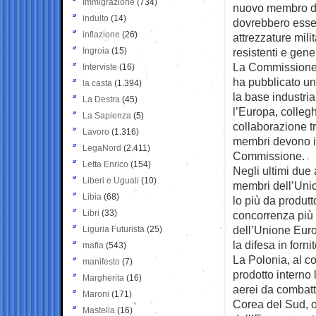
Immigrazione
(734)
nuovo membro de
indulto
(14)
dovrebbero essere
inflazione
(26)
attrezzature mil
Ingroia
(15)
resistenti e gen
La Commissione 
Interviste
(16)
ha pubblicato un
la casta
(1.394)
la base industria
La Destra
(45)
l’Europa, collegh
La Sapienza
(5)
collaborazione tra
Lavoro
(1.316)
membri devono in
LegaNord
(2.411)
Commissione.
Letta Enrico
(154)
Negli ultimi due 
Liberi e Uguali
(10)
membri dell’Unio
Libia
(68)
lo più da produt
Libri
(33)
concorrenza più 
dell’Unione Euro
Liguria Futurista
(25)
la difesa in forni
mafia
(543)
La Polonia, al c
manifesto
(7)
prodotto interno 
Margherita
(16)
aerei da combatti
Maroni
(171)
Corea del Sud, ol
Mastella
(16)