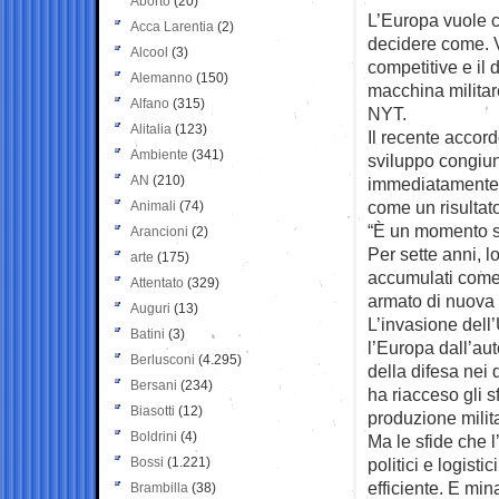
Aborto
(20)
L’Europa vuole co
Acca Larentia
(2)
decidere come. Vis
Alcool
(3)
competitive e il
Alemanno
(150)
macchina militare
Alfano
(315)
NYT.
Alitalia
(123)
Il recente accor
Ambiente
(341)
sviluppo congiun
AN
(210)
immediatamente s
come un risultato
Animali
(74)
“È un momento st
Arancioni
(2)
Per sette anni, lo
arte
(175)
accumulati come 
Attentato
(329)
armato di nuova
Auguri
(13)
L’invasione dell
Batini
(3)
l’Europa dall’aut
Berlusconi
(4.295)
della difesa nei 
Bersani
(234)
ha riacceso gli s
Biasotti
(12)
produzione milita
Boldrini
(4)
Ma le sfide che l
Bossi
(1.221)
politici e logist
efficiente. E mi
Brambilla
(38)