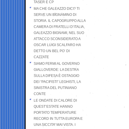
TASER E CP
MA CHE GALEAZZO DICI? TI
SERVE UN BIGNAMINO DI
STORIA. IL CAPOGRUPPO ALLA
CAMERA DI FRATELLI D’ITALIA,
GALEAZZO BIGNAMI, NEL SUO
ATTACCO SCONSIDERATO A
OSCAR LUIGI SCALFARO HA
DETTO UN BEL PO’ DI
CAZZATE
SIAMO FERMI AL GOVERNO
GIALLOVERDE: LA DESTRA
SULLA DIFESA È OSTAGGIO
DEI “PACIFISTI” LEGHISTI, LA
SINISTRA DEL PUTINIANO
CONTE
LE ONDATE DI CALORE DI
QUEST’ESTATE HANNO
PORTATO TEMPERATURE
RECORD IN TUTTA EUROPA E
UNA SICCITA’ MAI VISTA. I