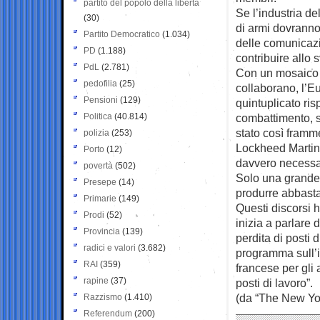
partito del popolo della libertà
Se l’industria de
(30)
di armi dovranno
Partito Democratico
(1.034)
delle comunicaz
PD
(1.188)
contribuire allo
PdL
(2.781)
Con un mosaico d
pedofilia
(25)
collaborano, l’E
Pensioni
(129)
quintuplicato risp
Politica
(40.814)
combattimento, s
stato così framm
polizia
(253)
Lockheed Martin 
Porto
(12)
davvero necessa
povertà
(502)
Solo una grande
Presepe
(14)
produrre abbastan
Primarie
(149)
Questi discorsi 
Prodi
(52)
inizia a parlare 
Provincia
(139)
perdita di posti 
radici e valori
(3.682)
programma sull’in
RAI
(359)
francese per gli 
rapine
(37)
posti di lavoro”.
(da “The New Yo
Razzismo
(1.410)
Referendum
(200)