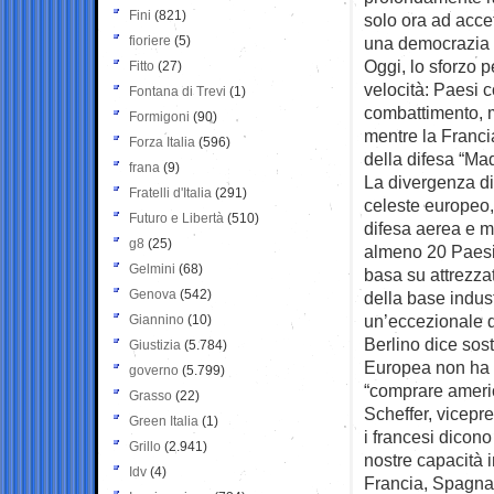
Fini
(821)
solo ora ad acce
fioriere
(5)
una democrazia 
Oggi, lo sforzo 
Fitto
(27)
velocità: Paesi 
Fontana di Trevi
(1)
combattimento, mi
Formigoni
(90)
mentre la Franci
Forza Italia
(596)
della difesa “Ma
frana
(9)
La divergenza di 
Fratelli d'Italia
(291)
celeste europeo, 
Futuro e Libertà
(510)
difesa aerea e mi
g8
(25)
almeno 20 Paesi 
Gelmini
(68)
basa su attrezzat
Genova
(542)
della base indus
un’eccezionale d
Giannino
(10)
Berlino dice sos
Giustizia
(5.784)
Europea non ha l
governo
(5.799)
“comprare ameri
Grasso
(22)
Scheffer, vicepr
Green Italia
(1)
i francesi dicon
Grillo
(2.941)
nostre capacità i
Idv
(4)
Francia, Spagna 