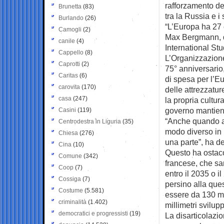
rafforzamento de
Brunetta
(83)
tra la Russia e i
Burlando
(26)
“L’Europa ha 27 c
Camogli
(2)
Max Bergmann, di
canile
(4)
International St
Cappello
(8)
L’Organizzazione 
Caprotti
(2)
75° anniversario,
Caritas
(6)
di spesa per l’E
carovita
(170)
delle attrezzatu
casa
(247)
la propria cultura
governo mantiene 
Casini
(119)
“Anche quando ac
Centrodestra in Liguria
(35)
modo diverso in
Chiesa
(276)
una parte”, ha d
Cina
(10)
Questo ha ostaco
Comune
(342)
francese, che sar
Coop
(7)
entro il 2035 o 
Cossiga
(7)
persino alla que
Costume
(5.581)
essere da 130 mil
criminalità
(1.402)
millimetri svilup
democratici e progressisti
(19)
La disarticolazio