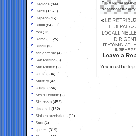
This entry was posted 
Regione
(344)
responses to this entr
Renzi
(1.521)
Repetto
(46)
«
LE RETRIBUZ
Rifiuti
(84)
E DI PALA
rom
(13)
LOCALI: NELL
DIRIGENT
Roma
(1.125)
FRATOIANNI AGLI A
Rutelli
(9)
INSIEME PE
san gottardo
(4)
Leave a Rep
San Martino
(3)
You must be
log
San Miniato
(2)
sanità
(306)
Sarkozy
(43)
scuola
(354)
Sestri Levante
(2)
Sicurezza
(452)
sindacati
(162)
Sinistra arcobaleno
(11)
Soru
(4)
sprechi
(319)