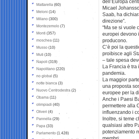
dell’Europa cent
Mattarella
(60)
Micael Johansson
Meloni
(14)
Saab, ha dichiar
Milano
(300)
direzione”.
Montezemolo
(7)
“Ma se si vuole c
Monti
(357)
europei devono i
producono.
moschea
(11)
C’è poi la questi
Musso
(10)
proibisce agli St
Muti
(10)
– tale spesa deve
Napoli
(319)
La Francia è tra
Napolitano
(220)
pandemia.
no global
(5)
La maggior parte
notte bianca
(3)
una proposta sos
Nuovo Centrodestra
(2)
europee per la d
Obama
(11)
Anche i Paesi Ba
olimpiadi
(40)
permettere alla
influenzando i co
Oliveri
(4)
Inoltre, si teme 
Pannella
(29)
qualsiasi altro 
Papa
(33)
potenziamento mi
Parlamento
(1.428)
membri.