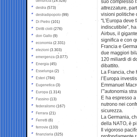
denuncia
(14.528)
suo complesso raz
attrezzature, par
destra
(573)
visioni politiche 
destradipopolo
(99)
“L’Europa deve fa
Di Pietro
(101)
indiscutibile”, 
Diritti civili
(276)
Airbus, il gigan
don Gallo
(9)
significa e con q
economia
(2.331)
Francia e Germa
elezioni
(3.303)
due maggiori bil
emergenza
(3.077)
120 miliardi di d
Energia
(45)
dibattito.
Esselunga
(2)
La Francia, che h
l’Europa investis
Esteri
(784)
Emmanuel Macron
Eugenetica
(3)
l'”autonomia stra
Europa
(1.314)
E ha espresso a 
Fassino
(13)
nutrono nei confr
federalismo
(167)
sicurezza.
Ferrara
(21)
La Germania, che
Ferretti
(6)
della NATO, è più
ferrovie
(133)
Il vigoroso paci
finanziaria
(325)
profondamente ra