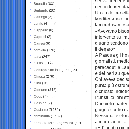
senza precedenti,
Brunetta
(83)
cento di prenota
Burlando
(26)
Un crollo per eff
Camogli
(2)
Mediterraneo, un
canile
(4)
lampedusani e av
Cappello
(8)
«Avevamo bisogn
intervento sui m
Caprotti
(2)
giugno scadono l
Caritas
(6)
il denaro».
carovita
(170)
A Pasqua gli hote
casa
(247)
giornalisti, medici
Casini
(119)
paracaduti a Lam
Centrodestra in Liguria
(35)
e dei neri su que
Chiesa
(276)
Chi aveva deciso
Cina
(10)
punta più estrem
Comune
(342)
e chiesto indietr
Coop
(7)
I turisti italian
Due voli charter
Cossiga
(7)
giugno contro i v
Costume
(5.581)
Nessuna telefona
criminalità
(1.402)
ancora tanto cal
democratici e progressisti
(19)
«E l’incubo più 