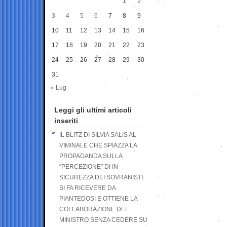
1
2
3
4
5
6
7
8
9
10
11
12
13
14
15
16
17
18
19
20
21
22
23
24
25
26
27
28
29
30
31
« Lug
Leggi gli ultimi articoli
inseriti
IL BLITZ DI SILVIA SALIS AL
VIMINALE CHE SPIAZZA LA
PROPAGANDA SULLA
“PERCEZIONE” DI IN-
SICUREZZA DEI SOVRANISTI:
SI FA RICEVERE DA
PIANTEDOSI E OTTIENE LA
COLLABORAZIONE DEL
MINISTRO SENZA CEDERE SU