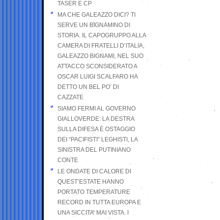
TASER E CP
MA CHE GALEAZZO DICI? TI
SERVE UN BIGNAMINO DI
STORIA. IL CAPOGRUPPO ALLA
CAMERA DI FRATELLI D’ITALIA,
GALEAZZO BIGNAMI, NEL SUO
ATTACCO SCONSIDERATO A
OSCAR LUIGI SCALFARO HA
DETTO UN BEL PO’ DI
CAZZATE
SIAMO FERMI AL GOVERNO
GIALLOVERDE: LA DESTRA
SULLA DIFESA È OSTAGGIO
DEI “PACIFISTI” LEGHISTI, LA
SINISTRA DEL PUTINIANO
CONTE
LE ONDATE DI CALORE DI
QUEST’ESTATE HANNO
PORTATO TEMPERATURE
RECORD IN TUTTA EUROPA E
UNA SICCITA’ MAI VISTA. I