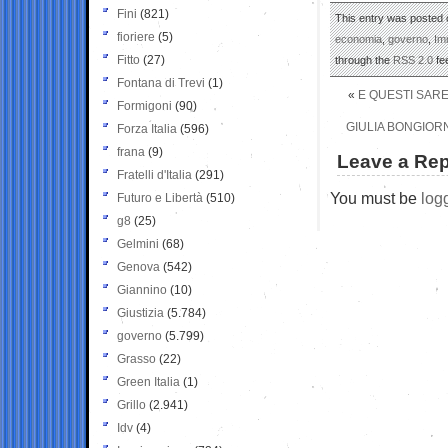
Fini
(821)
This entry was posted o
fioriere
(5)
economia
,
governo
,
Im
Fitto
(27)
through the
RSS 2.0
fe
Fontana di Trevi
(1)
«
E QUESTI SARE
Formigoni
(90)
GIULIA BONGIORN
Forza Italia
(596)
frana
(9)
Leave a Rep
Fratelli d'Italia
(291)
You must be
log
Futuro e Libertà
(510)
g8
(25)
Gelmini
(68)
Genova
(542)
Giannino
(10)
Giustizia
(5.784)
governo
(5.799)
Grasso
(22)
Green Italia
(1)
Grillo
(2.941)
Idv
(4)