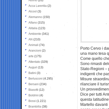
Aborto
(20)
Acca Larentia
(2)
Alcool
(3)
Alemanno
(150)
Alfano
(315)
Alitalia
(123)
Ambiente
(341)
AN
(210)
Animali
(74)
Porto Cervo i d
Arancioni
(2)
una mano tesa qu
arte
(175)
Come quello che 
Attentato
(329)
Sono rimasti delus
Auguri
(13)
Stato-Regioni – 
Batini
(3)
indigenti che pas
Misure straordina
Berlusconi
(4.295)
rilanciare il tur
Bersani
(234)
Un provvedimen
Biasotti
(12)
Dice per tutti An
Boldrini
(4)
questa latitudine
Bossi
(1.221)
Martello davanti 
Brambilla
(38)