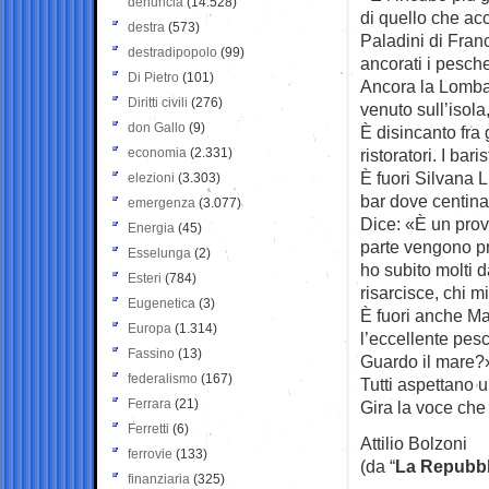
denuncia
(14.528)
di quello che ac
destra
(573)
Paladini di Fran
destradipopolo
(99)
ancorati i pesch
Di Pietro
(101)
Ancora la Lombar
Diritti civili
(276)
venuto sull’isol
don Gallo
(9)
È disincanto fra gl
economia
(2.331)
ristoratori. I bari
È fuori Silvana L
elezioni
(3.303)
bar dove centinai
emergenza
(3.077)
Dice: «È un prov
Energia
(45)
parte vengono pre
Esselunga
(2)
ho subito molti d
Esteri
(784)
risarcisce, chi m
Eugenetica
(3)
È fuori anche Ma
Europa
(1.314)
l’eccellente pes
Fassino
(13)
Guardo il mare?
federalismo
(167)
Tutti aspettano 
Ferrara
(21)
Gira la voce che 
Ferretti
(6)
Attilio Bolzoni
ferrovie
(133)
(da “
La Repubbl
finanziaria
(325)