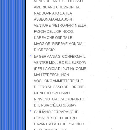
VENEZUELANO .IL COLOSSO
AMERICANO CHEVRON HA
RADDOPPIATO L’AREA
ASSEGNATA ALLA JOINT
VENTURE “PETROPIAR” NELLA
FASCIA DELL’ORINOCO,
L’AREA CHE OSPITA LE
MAGGIORI RISERVE MONDIALI
DI GREGGIO
LA GERMANIA SI CONFERMA IL
VENTRE MOLLE DELL’EUROPA
(PER LA GIOIA DI PUTIN). COME
MAI I TEDESCHI NON
VOGLIONO AMMETTERE CHE
DIETRO AL CASO DEL DRONE
PIENO DI ESPLOSIVO
RINVENUTO ALL’AEROPORTO
DI LIPSIA C’È LA RUSSIA?
GIULIANO FERRARA: ’CHE
COSA C’È SOTTO DIETRO
DAVANTI A LATO DEL “SIGNOR