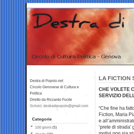
LA FICTION
Destra di Popolo.net
Circolo Genovese di Cultura e
CHE VOLETE CH
Politica
SERVIZIO DEL
Diretto da Riccardo Fucile
Scrivici: destradipopolo@gmail.com
“Che fine ha fatt
Fiction, Maria Pi
Categorie
e all’amministrat
‘prete di strada’
100 giorni
(5)
motivi non sia s