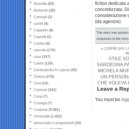
fiction dedicata 
Brunetta
(83)
concretizzata. D
Burlando
(26)
considerazione d
Camogli
(2)
(da agenzie)
canile
(4)
Cappello
(8)
This entry was posted o
Caprotti
(2)
responses to this entr
Caritas
(6)
«
COPPIE GAY, L
carovita
(170)
M
casa
(247)
STILE S
Casini
(119)
SARDEGNA PA
Centrodestra in Liguria
(35)
MICHELA MUR
UN PERSONA
Chiesa
(276)
CHE VOLEVA 
Cina
(10)
Leave a Rep
Comune
(342)
Coop
(7)
You must be
log
Cossiga
(7)
Costume
(5.581)
criminalità
(1.402)
democratici e progressisti
(19)