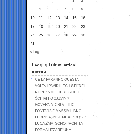
1
2
3
4
5
6
7
8
9
10
11
12
13
14
15
16
17
18
19
20
21
22
23
24
25
26
27
28
29
30
31
« Lug
Leggi gli ultimi articoli
inseriti
CE LA FARANNO QUESTA
VOLTA I PAVIDI LEGHISTI “DEL
NORD” A METTERE SOTTO
SCHIAFFO SALVINI? I
GOVERNATORI ATTILIO
FONTANA E MASSIMILIANO
FEDRIGA, INSIEME AL “DOGE”
LUCA ZAIA, SONO PRONTI A
FORMALIZZARE UNA