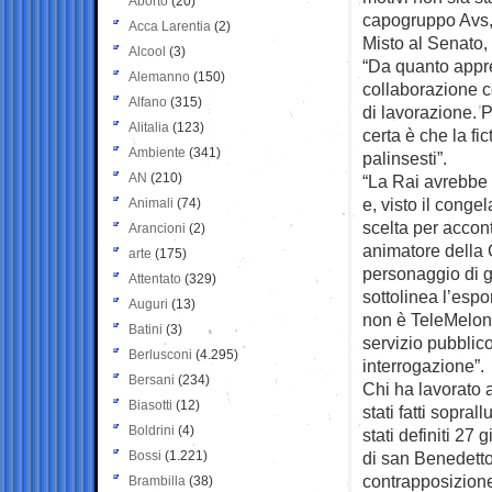
Aborto
(20)
capogruppo Avs,
Acca Larentia
(2)
Misto al Senato,
Alcool
(3)
“Da quanto appren
Alemanno
(150)
collaborazione c
Alfano
(315)
di lavorazione. P
Alitalia
(123)
certa è che la fi
Ambiente
(341)
palinsesti”.
AN
(210)
“La Rai avrebbe 
e, visto il conge
Animali
(74)
scelta per accont
Arancioni
(2)
animatore della 
arte
(175)
personaggio di g
Attentato
(329)
sottolinea l’esp
Auguri
(13)
non è TeleMeloni,
Batini
(3)
servizio pubblic
Berlusconi
(4.295)
interrogazione”.
Bersani
(234)
Chi ha lavorato a
Biasotti
(12)
stati fatti sopra
Boldrini
(4)
stati definiti 27
Bossi
(1.221)
di san Benedetto 
contrapposizione
Brambilla
(38)