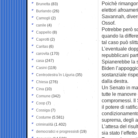
Poichè rimangono
Brunetta
(83)
elettori afroamer
Burlando
(26)
Savannah, divers
Camogli
(2)
Ossof.
canile
(4)
Potrebbe però sc
Cappello
(8)
quando la differe
Caprotti
(2)
tal caso può slit
Caritas
(6)
L’eventuale dopp
carovita
(170)
repubblicani part
casa
(247)
Spianerebbe la 
Biden l’appoggio
Casini
(119)
sostanziale rispe
Centrodestra in Liguria
(35)
dalla destra.
Chiesa
(276)
Un Senato in man
Cina
(10)
tutte le manovre 
Comune
(342)
compromessi. Il 
Coop
(7)
il potere di rati
Cossiga
(7)
condizionamento 
Costume
(5.581)
suprema, degli am
criminalità
(1.402)
L’attesa del risu
democratici e progressisti
(19)
sia stato l’effett