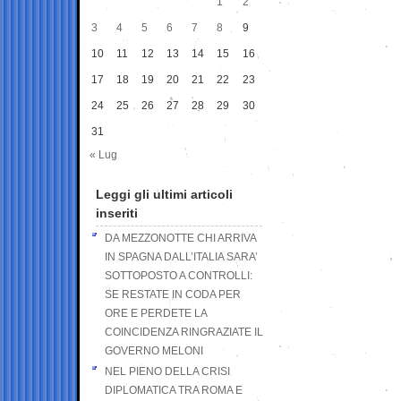
1
2
3
4
5
6
7
8
9
10
11
12
13
14
15
16
17
18
19
20
21
22
23
24
25
26
27
28
29
30
31
« Lug
Leggi gli ultimi articoli
inseriti
DA MEZZONOTTE CHI ARRIVA
IN SPAGNA DALL’ITALIA SARA’
SOTTOPOSTO A CONTROLLI:
SE RESTATE IN CODA PER
ORE E PERDETE LA
COINCIDENZA RINGRAZIATE IL
GOVERNO MELONI
NEL PIENO DELLA CRISI
DIPLOMATICA TRA ROMA E