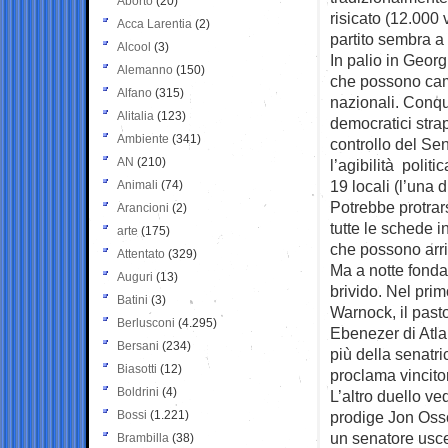
Aborto
(20)
risicato (12.000 
Acca Larentia
(2)
partito sembra a 
Alcool
(3)
In palio in Georg
Alemanno
(150)
che possono cambi
Alfano
(315)
nazionali. Conqui
Alitalia
(123)
democratici strap
Ambiente
(341)
controllo del Sen
AN
(210)
l’agibilità polit
19 locali (l’una d
Animali
(74)
Potrebbe protrar
Arancioni
(2)
tutte le schede i
arte
(175)
che possono arri
Attentato
(329)
Ma a notte fonda
Auguri
(13)
brivido. Nel pri
Batini
(3)
Warnock, il past
Berlusconi
(4.295)
Ebenezer di Atla
Bersani
(234)
più della senatri
Biasotti
(12)
proclama vincitor
Boldrini
(4)
L’altro duello ve
Bossi
(1.221)
prodige Jon Osso
un senatore usc
Brambilla
(38)