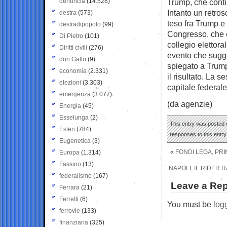
denuncia
(14.528)
Trump, che contin
Intanto un retro
destra
(573)
teso fra Trump e
destradipopolo
(99)
Congresso, che og
Di Pietro
(101)
collegio elettor
Diritti civili
(276)
evento che sugge
don Gallo
(9)
spiegato a Trump
economia
(2.331)
il risultato. La 
elezioni
(3.303)
capitale federal
emergenza
(3.077)
(da agenzie)
Energia
(45)
Esselunga
(2)
This entry was posted 
Esteri
(784)
responses to this entr
Eugenetica
(3)
«
FONDI LEGA, PRI
Europa
(1.314)
Fassino
(13)
NAPOLI, IL RIDER 
federalismo
(167)
Leave a Rep
Ferrara
(21)
Ferretti
(6)
You must be
log
ferrovie
(133)
finanziaria
(325)