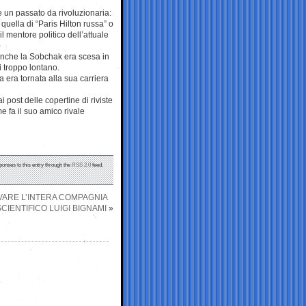
e un passato da rivoluzionaria:
quella di “Paris Hilton russa” o
l mentore politico dell’attuale
 anche la Sobchak era scesa in
 troppo lontano.
ia era tornata alla sua carriera
ai post delle copertine di riviste
e fa il suo amico rivale
ponses to this entry through the
RSS 2.0
feed.
EVARE L’INTERA COMPAGNIA
SCIENTIFICO LUIGI BIGNAMI
»