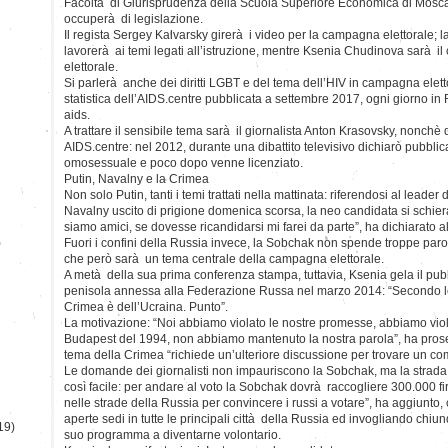
Facoltà di Giurisprudenza della Scuola Superiore Economica di Mosca:
occuperà di legislazione.
Il regista Sergey Kalvarsky girerà i video per la campagna elettorale; 
lavorerà ai temi legati all’istruzione, mentre Ksenia Chudinova sarà il
elettorale.
Si parlerà anche dei diritti LGBT e del tema dell’HIV in campagna ele
statistica dell’AIDS.centre pubblicata a settembre 2017, ogni giorno i
aids.
A trattare il sensibile tema sarà il giornalista Anton Krasovsky, nonchè
AIDS.centre: nel 2012, durante una dibattito televisivo dichiarò pubbli
omosessuale e poco dopo venne licenziato.
Putin, Navalny e la Crimea
Non solo Putin, tanti i temi trattati nella mattinata: riferendosi al leade
Navalny uscito di prigione domenica scorsa, la neo candidata si schiera
siamo amici, se dovesse ricandidarsi mi farei da parte”, ha dichiarato alla
)
Fuori i confini della Russia invece, la Sobchak non spende troppe parol
che però sarà un tema centrale della campagna elettorale.
A metà della sua prima conferenza stampa, tuttavia, Ksenia gela il pub
penisola annessa alla Federazione Russa nel marzo 2014: “Secondo le 
Crimea è dell’Ucraina. Punto”.
La motivazione: “Noi abbiamo violato le nostre promesse, abbiamo vi
Budapest del 1994, non abbiamo mantenuto la nostra parola”, ha prose
tema della Crimea “richiede un’ulteriore discussione per trovare un c
Le domande dei giornalisti non impauriscono la Sobchak, ma la strada
così facile: per andare al voto la Sobchak dovrà raccogliere 300.000 
nelle strade della Russia per convincere i russi a votare”, ha aggiunt
aperte sedi in tutte le principali città della Russia ed invogliando chi
19)
suo programma a diventarne volontario.