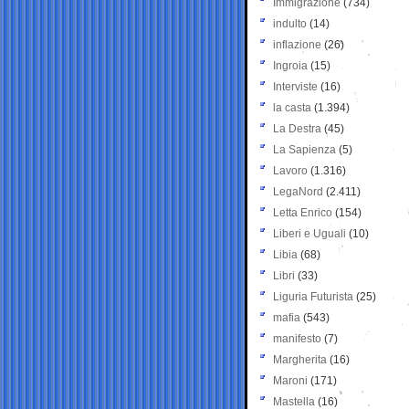
Immigrazione
(734)
indulto
(14)
inflazione
(26)
Ingroia
(15)
Interviste
(16)
la casta
(1.394)
La Destra
(45)
La Sapienza
(5)
Lavoro
(1.316)
LegaNord
(2.411)
Letta Enrico
(154)
Liberi e Uguali
(10)
Libia
(68)
Libri
(33)
Liguria Futurista
(25)
mafia
(543)
manifesto
(7)
Margherita
(16)
Maroni
(171)
Mastella
(16)