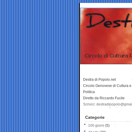
Destra di Popolo.net
Circolo Genovese di Cultura e
Politica
Diretto da Riccardo Fucile
Scrivici: destradipopolo@gma
Categorie
100 giorni
(5)