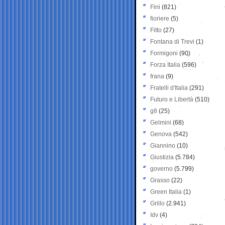
Fini
(821)
fioriere
(5)
Fitto
(27)
Fontana di Trevi
(1)
Formigoni
(90)
Forza Italia
(596)
frana
(9)
Fratelli d'Italia
(291)
Futuro e Libertà
(510)
g8
(25)
Gelmini
(68)
Genova
(542)
Giannino
(10)
Giustizia
(5.784)
governo
(5.799)
Grasso
(22)
Green Italia
(1)
Grillo
(2.941)
Idv
(4)