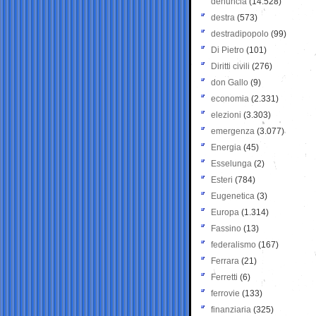
denuncia
(14.528)
destra
(573)
destradipopolo
(99)
Di Pietro
(101)
Diritti civili
(276)
don Gallo
(9)
economia
(2.331)
elezioni
(3.303)
emergenza
(3.077)
Energia
(45)
Esselunga
(2)
Esteri
(784)
Eugenetica
(3)
Europa
(1.314)
Fassino
(13)
federalismo
(167)
Ferrara
(21)
Ferretti
(6)
ferrovie
(133)
finanziaria
(325)