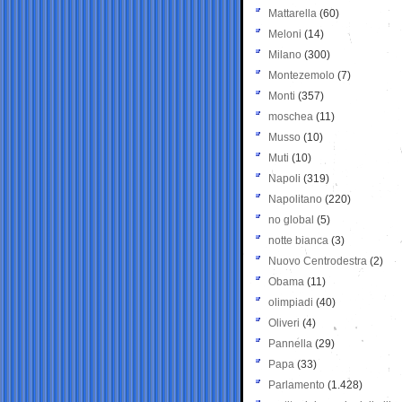
Mattarella
(60)
Meloni
(14)
Milano
(300)
Montezemolo
(7)
Monti
(357)
moschea
(11)
Musso
(10)
Muti
(10)
Napoli
(319)
Napolitano
(220)
no global
(5)
notte bianca
(3)
Nuovo Centrodestra
(2)
Obama
(11)
olimpiadi
(40)
Oliveri
(4)
Pannella
(29)
Papa
(33)
Parlamento
(1.428)