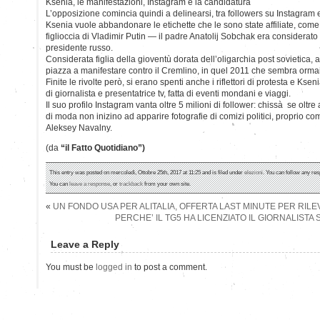
Ksenia, le manifestazioni, Instagram e la candidatura
L’opposizione comincia quindi a delinearsi, tra followers su Instagram 
Ksenia vuole abbandonare le etichette che le sono state affiliate, come 
figlioccia di Vladimir Putin — il padre Anatolij Sobchak era considerato i
presidente russo.
Considerata figlia della gioventù dorata dell’oligarchia post sovietica,
piazza a manifestare contro il Cremlino, in quel 2011 che sembra ormai
Finite le rivolte però, si erano spenti anche i riflettori di protesta e Ksen
di giornalista e presentatrice tv, fatta di eventi mondani e viaggi.
Il suo profilo Instagram vanta oltre 5 milioni di follower: chissà se oltre 
di moda non inizino ad apparire fotografie di comizi politici, proprio com
Aleksey Navalny.
(da
“il Fatto Quotidiano”)
This entry was posted on mercoledì, Ottobre 25th, 2017 at 11:25 and is filed under
elezioni
. You can follow any res
You can
leave a response
, or
trackback
from your own site.
«
UN FONDO USA PER ALITALIA, OFFERTA LAST MINUTE PER RIL
PERCHE’ IL TG5 HA LICENZIATO IL GIORNALISTA 
Leave a Reply
You must be
logged in
to post a comment.