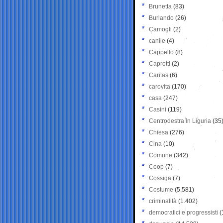
Brunetta
(83)
Burlando
(26)
Camogli
(2)
canile
(4)
Cappello
(8)
Caprotti
(2)
Caritas
(6)
carovita
(170)
casa
(247)
Casini
(119)
Centrodestra in Liguria
(35
Chiesa
(276)
Cina
(10)
Comune
(342)
Coop
(7)
Cossiga
(7)
Costume
(5.581)
criminalità
(1.402)
democratici e progressisti
(