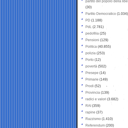
partito del popolo della libe
(30)
Partito Democratico
(1.034)
PD
(1.188)
PdL
(2.781)
pedofilia
(25)
Pensioni
(129)
Politica
(40.855)
polizia
(253)
Porto
(12)
povertà
(502)
Presepe
(14)
Primarie
(149)
Prodi
(52)
Provincia
(139)
radici e valori
(3.682)
RAI
(359)
rapine
(37)
Razzismo
(1.410)
Referendum
(200)