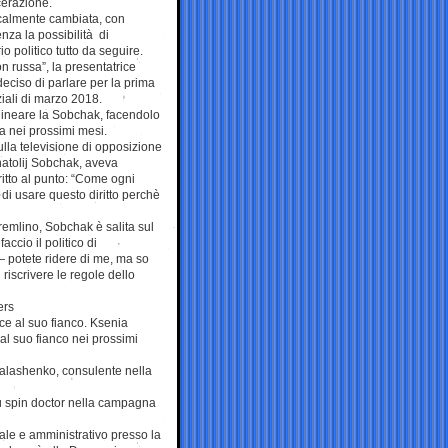
rcerazione.
icalmente cambiata, con
nza la possibilità di
 politico tutto da seguire.
on russa”, la presentatrice
eciso di parlare per la prima
ziali di marzo 2018.
ttolineare la Sobchak, facendolo
 nei prossimi mesi.
ulla televisione di opposizione
natolij Sobchak, aveva
itto al punto: “Come ogni
o di usare questo diritto perchè
remlino, Sobchak è salita sul
ccio il politico di
— potete ridere di me, ma so
riscrivere le regole dello
ers
ce al suo fianco. Ksenia
al suo fianco nei prossimi
Malashenko, consulente nella
fu spin doctor nella campagna
ale e amministrativo presso la