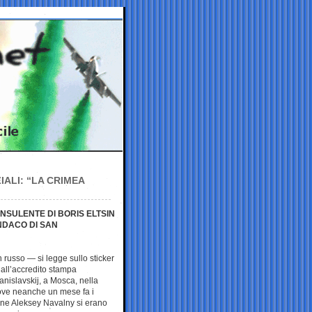
IALI: “LA CRIMEA
NSULENTE DI BORIS ELTSIN
INDACO DI SAN
n russo — si legge sullo sticker
e all’accredito stampa
tanislavskij, a Mosca, nella
ove neanche un mese fa i
one Aleksey Navalny si erano