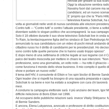
ritrovati per gridare la sua sca
Oggi la situazione sembra rad
Navalny fuori dal carcere ma se
candidarsi, ed un nuovo scenario
E’ proprio qui che la “Paris Hilt
televisiva Ksenia Sobchak, ha d
volta ai giornalisti nelle vesti di nuova candidata alle elezioni presiden
Contro tutti — “Contro tutti” e contro l’attuale presidente, ci tiene a so
diventare subito lo slogan politico che accompagnerà la sua campagna
Solo il 18 ottobre durante il suo show televisivo Sobchak live in onda s
Tv Rain, la trentacinquenne figlia dell’ex sindaco di San Pietroburgo A
annunciato la sua candidatura con un video di pochi minuti andando dr
cittadino russo ho il diritto di candidarmi per le presidenziali. Ho decis
sono contro tutte quelle persone che lo hanno usato troppo spesso”.
E dopo meno di una settimana di critiche legate al suo legame con il C
palco del teatro moscovita per mettere in chiaro le sue intenzioni. “Non fa
professione, sono una giornalista, un volto noto — ha rotto il ghiaccio 
come funziona il mondo dello show business. Il mio compito è quello di 
show e portare un nuovo volto”.
Il tema dell’HIV, il consulente di Eltsin e l’ex spin doctor di Bernie Sand
Ogni leader che si rispetti ha bisogno di una squadra preparata e capa
Sobchak lo sa bene e non ha esitato a scegliere con cura chi lavorerà 
mesi.
A condurre la campagna elettorale sarà il più anziano del team, Igor 
difficile rielezione di Boris Eltsin nel 1996.
Ad occuparsi delle pubbliche relazioni sarà invece Vitaliy Shklyarov: 
di Bernie Sanders.
E ancora, Elena Lukyanova, avvocato e professore di diritto costituzion