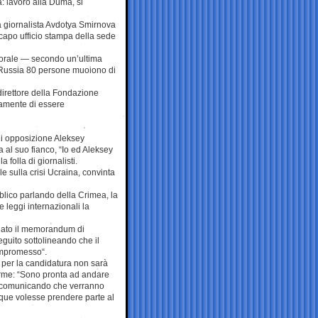
 lavorò alla Duma, si
la giornalista Avdotya Smirnova
 capo ufficio stampa della sede
ttorale — secondo un’ultima
n Russia 80 persone muoiono di
 direttore della Fondazione
camente di essere
r di opposizione Aleksey
 al suo fianco, “Io ed Aleksey
 folla di giornalisti.
e sulla crisi Ucraina, convinta
blico parlando della Crimea, la
leggi internazionali la
olato il memorandum di
guito sottolineando che il
ompromesso“.
 per la candidatura non sarà
firme: “Sono pronta ad andare
o, comunicando che verranno
unque volesse prendere parte al