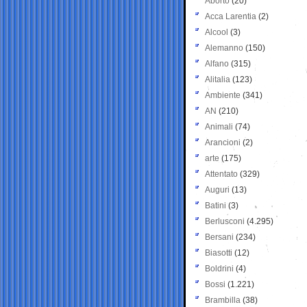
Aborto
(20)
Acca Larentia
(2)
Alcool
(3)
Alemanno
(150)
Alfano
(315)
Alitalia
(123)
Ambiente
(341)
AN
(210)
Animali
(74)
Arancioni
(2)
arte
(175)
Attentato
(329)
Auguri
(13)
Batini
(3)
Berlusconi
(4.295)
Bersani
(234)
Biasotti
(12)
Boldrini
(4)
Bossi
(1.221)
Brambilla
(38)