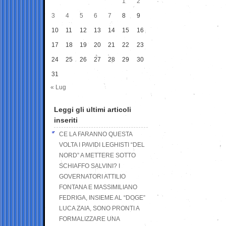
1
2
3
4
5
6
7
8
9
10
11
12
13
14
15
16
17
18
19
20
21
22
23
24
25
26
27
28
29
30
31
« Lug
Leggi gli ultimi articoli
inseriti
CE LA FARANNO QUESTA
VOLTA I PAVIDI LEGHISTI “DEL
NORD” A METTERE SOTTO
SCHIAFFO SALVINI? I
GOVERNATORI ATTILIO
FONTANA E MASSIMILIANO
FEDRIGA, INSIEME AL “DOGE”
LUCA ZAIA, SONO PRONTI A
FORMALIZZARE UNA