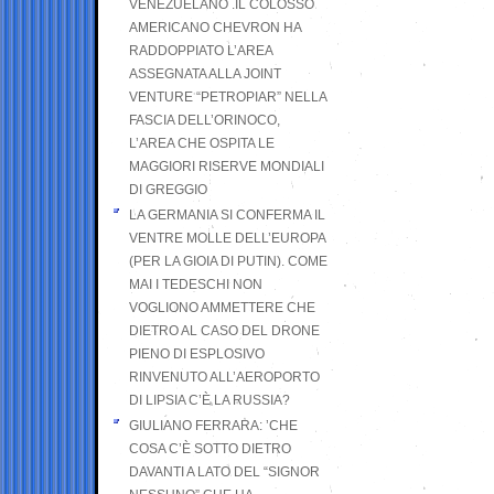
VENEZUELANO .IL COLOSSO
AMERICANO CHEVRON HA
RADDOPPIATO L’AREA
ASSEGNATA ALLA JOINT
VENTURE “PETROPIAR” NELLA
FASCIA DELL’ORINOCO,
L’AREA CHE OSPITA LE
MAGGIORI RISERVE MONDIALI
DI GREGGIO
LA GERMANIA SI CONFERMA IL
VENTRE MOLLE DELL’EUROPA
(PER LA GIOIA DI PUTIN). COME
MAI I TEDESCHI NON
VOGLIONO AMMETTERE CHE
DIETRO AL CASO DEL DRONE
PIENO DI ESPLOSIVO
RINVENUTO ALL’AEROPORTO
DI LIPSIA C’È LA RUSSIA?
GIULIANO FERRARA: ’CHE
COSA C’È SOTTO DIETRO
DAVANTI A LATO DEL “SIGNOR