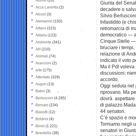
Aborto
(20)
Giunta del Senat
Acca Larentia
(2)
decadere o salva
Alcool
(3)
Silvio Berlusconi
Alemanno
(150)
Infastidito (e chi
retromarcia di mar
Alfano
(315)
democratico — 
Alitalia
(123)
Cinque Stelle — 
Ambiente
(341)
bruciare i tempi
AN
(210)
relazione di And
Animali
(74)
indicato il voto 
Arancioni
(2)
Ma il Pdl voleva 
arte
(175)
discussioni: nien
Attentato
(329)
accordo.
Auguri
(13)
Oggi seduta nel 
Batini
(3)
riprovano. Ma per 
dovrà aspettare 
Berlusconi
(4.295)
di palazzo Madam
Bersani
(234)
44 senatori.
Biasotti
(12)
C’è spazio e modo
Boldrini
(4)
Torniamo negli uf
Bossi
(1.221)
senatori in Giun
Brambilla
(38)