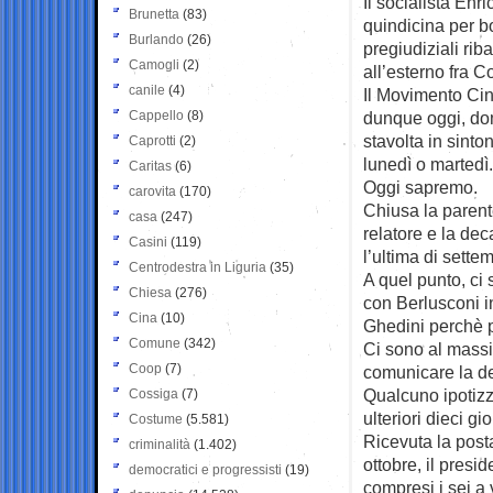
Il socialista Enr
Brunetta
(83)
quindicina per bo
Burlando
(26)
pregiudiziali riba
Camogli
(2)
all’esterno fra 
canile
(4)
Il Movimento Cin
Cappello
(8)
dunque oggi, dom
stavolta in sinto
Caprotti
(2)
lunedì o martedì.
Caritas
(6)
Oggi sapremo.
carovita
(170)
Chiusa la parent
casa
(247)
relatore e la de
Casini
(119)
l’ultima di sette
Centrodestra in Liguria
(35)
A quel punto, ci 
Chiesa
(276)
con Berlusconi i
Cina
(10)
Ghedini perchè 
Comune
(342)
Ci sono al massim
Coop
(7)
comunicare la d
Qualcuno ipotizz
Cossiga
(7)
ulteriori dieci g
Costume
(5.581)
Ricevuta la posta
criminalità
(1.402)
ottobre, il pres
democratici e progressisti
(19)
compresi i sei a 