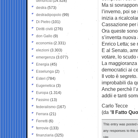
denuncia
(14.528)
Ma si sovrappongo
destra
(573)
l’inverno, poi se
destradipopolo
(99)
inizia a ricalcol
Di Pietro
(101)
Cassazione per i
Diritti civili
(276)
Ora queste sono i
don Gallo
(9)
s’inventa nuova 
economia
(2.331)
Enrico Letta; se 
E al Senato, amme
elezioni
(3.303)
votare, lo scudo 
emergenza
(3.077)
La maggioranza è
Energia
(45)
democratici ai ce
Esselunga
(2)
Il voto è segret
Esteri
(784)
improbabili da qu
Eugenetica
(3)
Anche perchè l’a
Europa
(1.314)
addii e tanti somm
Fassino
(13)
Carlo Tecce
federalismo
(167)
(da “
Il Fatto Qu
Ferrara
(21)
Ferretti
(6)
This entry was posted o
ferrovie
(133)
any responses to this 
finanziaria
(325)
site.