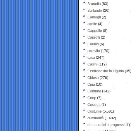
Brunetta
(83)
Burlando
(26)
Camogli
(2)
canile
(4)
Cappello
(8)
Caprotti
(2)
Caritas
(6)
carovita
(170)
casa
(247)
Casini
(119)
Centrodestra in Liguria
(35
Chiesa
(276)
Cina
(10)
Comune
(342)
Coop
(7)
Cossiga
(7)
Costume
(5.581)
criminalità
(1.402)
democratici e progressisti
(