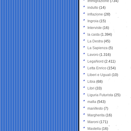
Immigrazione
(734)
indulto
(14)
inflazione
(26)
Ingroia
(15)
Interviste
(16)
la casta
(1.394)
La Destra
(45)
La Sapienza
(5)
Lavoro
(1.316)
LegaNord
(2.411)
Letta Enrico
(154)
Liberi e Uguali
(10)
Libia
(68)
Libri
(33)
Liguria Futurista
(25)
mafia
(543)
manifesto
(7)
Margherita
(16)
Maroni
(171)
Mastella
(16)