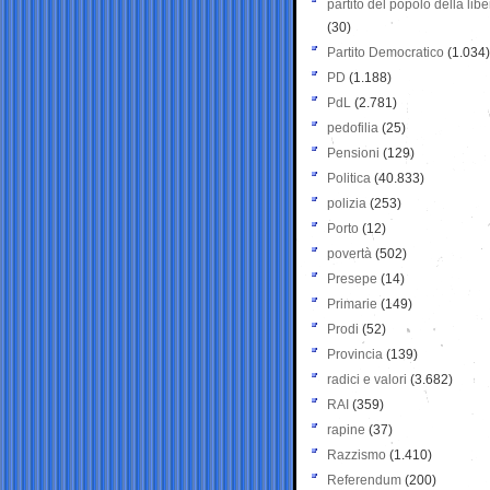
partito del popolo della libe
(30)
Partito Democratico
(1.034)
PD
(1.188)
PdL
(2.781)
pedofilia
(25)
Pensioni
(129)
Politica
(40.833)
polizia
(253)
Porto
(12)
povertà
(502)
Presepe
(14)
Primarie
(149)
Prodi
(52)
Provincia
(139)
radici e valori
(3.682)
RAI
(359)
rapine
(37)
Razzismo
(1.410)
Referendum
(200)