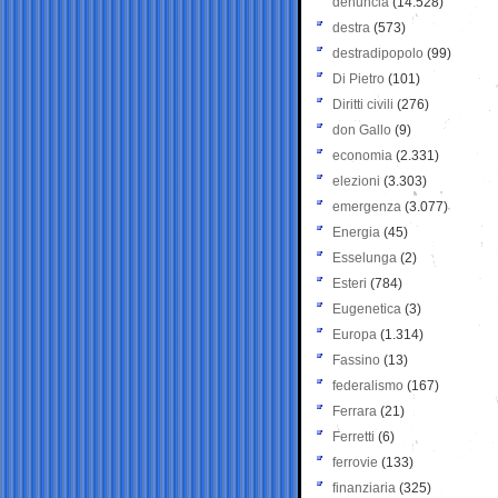
denuncia
(14.528)
destra
(573)
destradipopolo
(99)
Di Pietro
(101)
Diritti civili
(276)
don Gallo
(9)
economia
(2.331)
elezioni
(3.303)
emergenza
(3.077)
Energia
(45)
Esselunga
(2)
Esteri
(784)
Eugenetica
(3)
Europa
(1.314)
Fassino
(13)
federalismo
(167)
Ferrara
(21)
Ferretti
(6)
ferrovie
(133)
finanziaria
(325)