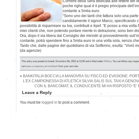
Corriere della Sera dedicata alle lettere dei l
poche righe qual è il pregio principale dell’i
contante a 5mila euro.
“Sono uno dei tanti che fattura solo una parte
candidamente il signor Marco, specificando 
possibilità di risparmiare su Iva, contributi e Irpef. “E posso a mia volta
miei clienti che, non potendo portare niente in detrazione, sono ben dis
Ora, dopo il via libera dal Consiglio dei ministri al provvedimento sull’
contante, potrà spendere fino a 5mila euro in una volta sola, senza che
Tanto che, dalle pagine del quotidiano di via Solferino, esulta: “Vivrò 
(da agenzie)
This entry was posted on lunedì, Dicembre 5th, 2022 at 12:50 and is filed under
Politica
. You can follow any respo
can
leave a response
, or
trackback
from your own site.
«
BANKITALIA BOCCIA LA MANOVRA SU FISCO ED EVASIONE: PORT
L’EX CAMPIONESSA DI ATLETICA SILVIA SALIS SUL TAXI A GENO
CON IL BANCOMAT, IL CONDUCENTE MI HA RISPOSTO “E’ F
Leave a Reply
You must be
logged in
to post a comment.