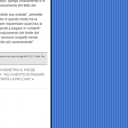
ettori, spiega chiaramente e in
nnalzamento del tetto del
 delle sue entrate”, ammette
che in questo modo ha la
 fare risparmiare qualcosa ai
posti a pagare in contanti”.
innalzamento del limite del
 nessuno sospetti niente.
molto più serenamente“.
nses to this entry through the
RSS 2.0
feed. You
A INDIETRO IL PAESE
VA: “HO CHIESTO DI PAGARE
INITA LA PACCHIA”
»