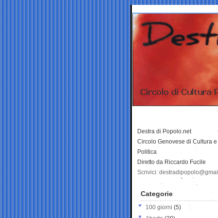
Destra di Popolo.net
Circolo Genovese di Cultura e
Politica
Diretto da Riccardo Fucile
Scrivici: destradipopolo@gma
Categorie
100 giorni
(5)