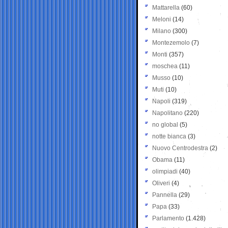
Mattarella
(60)
Meloni
(14)
Milano
(300)
Montezemolo
(7)
Monti
(357)
moschea
(11)
Musso
(10)
Muti
(10)
Napoli
(319)
Napolitano
(220)
no global
(5)
notte bianca
(3)
Nuovo Centrodestra
(2)
Obama
(11)
olimpiadi
(40)
Oliveri
(4)
Pannella
(29)
Papa
(33)
Parlamento
(1.428)