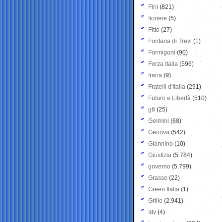
Fini
(821)
fioriere
(5)
Fitto
(27)
Fontana di Trevi
(1)
Formigoni
(90)
Forza Italia
(596)
frana
(9)
Fratelli d'Italia
(291)
Futuro e Libertà
(510)
g8
(25)
Gelmini
(68)
Genova
(542)
Giannino
(10)
Giustizia
(5.784)
governo
(5.799)
Grasso
(22)
Green Italia
(1)
Grillo
(2.941)
Idv
(4)