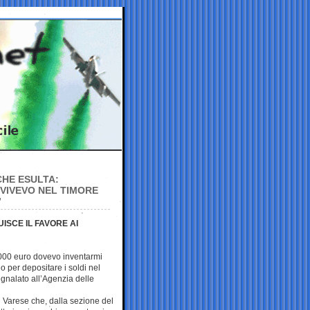
CHE ESULTA:
 VIVEVO NEL TIMORE
”
ISCE IL FAVORE AI
 1000 euro dovevo inventarmi
o per depositare i soldi nel
egnalato all’Agenzia delle
i Varese che, dalla sezione del