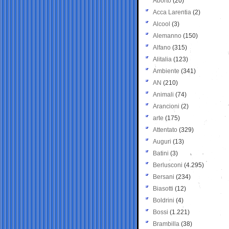
Aborto
(20)
Acca Larentia
(2)
Alcool
(3)
Alemanno
(150)
Alfano
(315)
Alitalia
(123)
Ambiente
(341)
AN
(210)
Animali
(74)
Arancioni
(2)
arte
(175)
Attentato
(329)
Auguri
(13)
Batini
(3)
Berlusconi
(4.295)
Bersani
(234)
Biasotti
(12)
Boldrini
(4)
Bossi
(1.221)
Brambilla
(38)