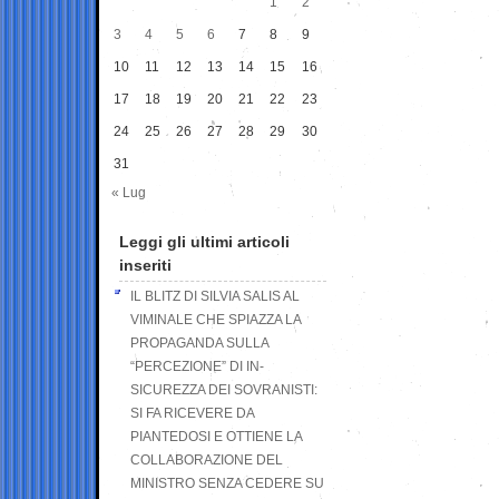
1
2
3
4
5
6
7
8
9
10
11
12
13
14
15
16
17
18
19
20
21
22
23
24
25
26
27
28
29
30
31
« Lug
Leggi gli ultimi articoli
inseriti
IL BLITZ DI SILVIA SALIS AL
VIMINALE CHE SPIAZZA LA
PROPAGANDA SULLA
“PERCEZIONE” DI IN-
SICUREZZA DEI SOVRANISTI:
SI FA RICEVERE DA
PIANTEDOSI E OTTIENE LA
COLLABORAZIONE DEL
MINISTRO SENZA CEDERE SU