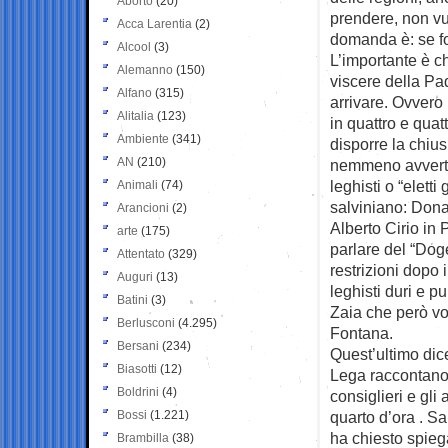
Aborto
(20)
prendere, non vuo
Acca Larentia
(2)
domanda è: se fo
Alcool
(3)
L’importante è c
Alemanno
(150)
viscere della Pa
Alfano
(315)
arrivare. Ovvero 
Alitalia
(123)
in quattro e quat
Ambiente
(341)
disporre la chiu
AN
(210)
nemmeno avvertito
leghisti o “eletti
Animali
(74)
salviniano: Dona
Arancioni
(2)
Alberto Cirio in
arte
(175)
parlare del “Dog
Attentato
(329)
restrizioni dopo 
Auguri
(13)
leghisti duri e p
Batini
(3)
Zaia che però vor
Berlusconi
(4.295)
Fontana.
Bersani
(234)
Quest’ultimo dice
Biasotti
(12)
Lega raccontano 
Boldrini
(4)
consiglieri e gli
Bossi
(1.221)
quarto d’ora . Sa
ha chiesto spieg
Brambilla
(38)