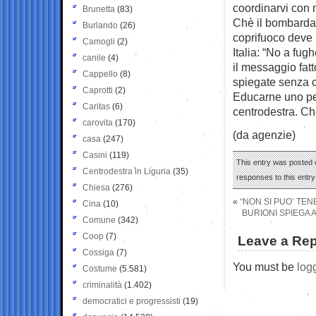
coordinarvi con n
Brunetta
(83)
Chè il bombarda
Burlando
(26)
coprifuoco deve s
Camogli
(2)
Italia: “No a fu
canile
(4)
il messaggio fat
Cappello
(8)
spiegate senza c
Caprotti
(2)
Educarne uno per
Caritas
(6)
centrodestra. Che
carovita
(170)
(da agenzie)
casa
(247)
Casini
(119)
This entry was posted o
Centrodestra in Liguria
(35)
responses to this entr
Chiesa
(276)
«
“NON SI PUO’ TE
Cina
(10)
BURIONI SPIEGA 
Comune
(342)
Coop
(7)
Leave a Rep
Cossiga
(7)
You must be
log
Costume
(5.581)
criminalità
(1.402)
democratici e progressisti
(19)