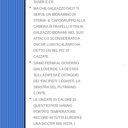
TASER E CP
MA CHE GALEAZZO DICI? TI
SERVE UN BIGNAMINO DI
STORIA. IL CAPOGRUPPO ALLA
CAMERA DI FRATELLI D’ITALIA,
GALEAZZO BIGNAMI, NEL SUO
ATTACCO SCONSIDERATO A
OSCAR LUIGI SCALFARO HA
DETTO UN BEL PO’ DI
CAZZATE
SIAMO FERMI AL GOVERNO
GIALLOVERDE: LA DESTRA
SULLA DIFESA È OSTAGGIO
DEI “PACIFISTI” LEGHISTI, LA
SINISTRA DEL PUTINIANO
CONTE
LE ONDATE DI CALORE DI
QUEST’ESTATE HANNO
PORTATO TEMPERATURE
RECORD IN TUTTA EUROPA E
UNA SICCITA’ MAI VISTA. I