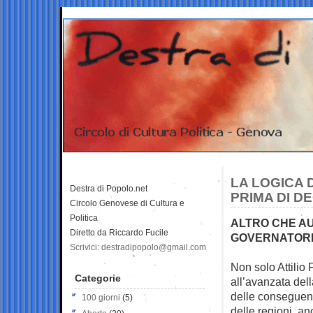
LA LOGICA D
Destra di Popolo.net
PRIMA DI D
Circolo Genovese di Cultura e
Politica
ALTRO CHE AUT
Diretto da Riccardo Fucile
GOVERNATORI
Scrivici: destradipopolo@gmail.com
Non solo Attilio 
Categorie
all’avanzata del
delle conseguenti
100 giorni
(5)
delle regioni, an