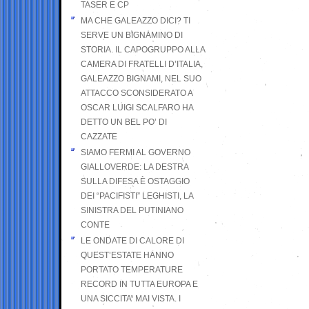
TASER E CP
MA CHE GALEAZZO DICI? TI
SERVE UN BIGNAMINO DI
STORIA. IL CAPOGRUPPO ALLA
CAMERA DI FRATELLI D’ITALIA,
GALEAZZO BIGNAMI, NEL SUO
ATTACCO SCONSIDERATO A
OSCAR LUIGI SCALFARO HA
DETTO UN BEL PO’ DI
CAZZATE
SIAMO FERMI AL GOVERNO
GIALLOVERDE: LA DESTRA
SULLA DIFESA È OSTAGGIO
DEI “PACIFISTI” LEGHISTI, LA
SINISTRA DEL PUTINIANO
CONTE
LE ONDATE DI CALORE DI
QUEST’ESTATE HANNO
PORTATO TEMPERATURE
RECORD IN TUTTA EUROPA E
UNA SICCITA’ MAI VISTA. I