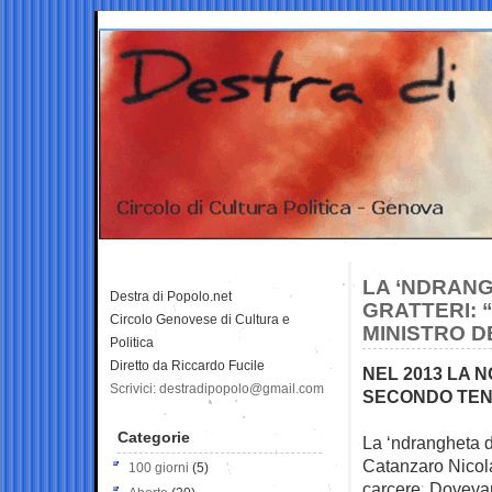
LA ‘NDRANG
Destra di Popolo.net
GRATTERI: 
Circolo Genovese di Cultura e
MINISTRO D
Politica
Diretto da Riccardo Fucile
NEL 2013 LA N
Scrivici: destradipopolo@gmail.com
SECONDO TEN
Categorie
La ‘ndrangheta de
Catanzaro Nicola
100 giorni
(5)
carcere. Dovevan