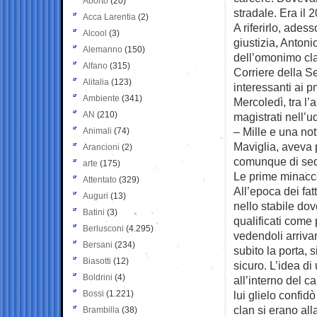
Aborto
(20)
stradale. Era il 
Acca Larentia
(2)
A riferirlo, ades
Alcool
(3)
giustizia, Anton
Alemanno
(150)
dell’omonimo cla
Alfano
(315)
Corriere della Se
Alitalia
(123)
interessanti ai 
Ambiente
(341)
Mercoledì, tra l’
AN
(210)
magistrati nell’
– Mille e una no
Animali
(74)
Maviglia, aveva p
Arancioni
(2)
comunque di seq
arte
(175)
Le prime minac
Attentato
(329)
All’epoca dei fatt
Auguri
(13)
nello stabile dov
Batini
(3)
qualificati come 
Berlusconi
(4.295)
vedendoli arriva
Bersani
(234)
subito la porta, 
Biasotti
(12)
sicuro. L’idea di
Boldrini
(4)
all’interno del c
Bossi
(1.221)
lui glielo confid
clan si erano al
Brambilla
(38)