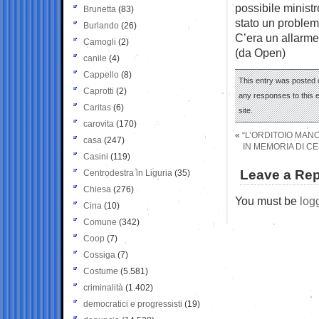
possibile ministr
Brunetta
(83)
stato un problema
Burlando
(26)
C’era un allarme
Camogli
(2)
(da Open)
canile
(4)
Cappello
(8)
This entry was posted 
Caprotti
(2)
any responses to this 
Caritas
(6)
site.
carovita
(170)
«
“L’ORDITOIO MAN
casa
(247)
IN MEMORIA DI C
Casini
(119)
Leave a Rep
Centrodestra in Liguria
(35)
Chiesa
(276)
You must be
log
Cina
(10)
Comune
(342)
Coop
(7)
Cossiga
(7)
Costume
(5.581)
criminalità
(1.402)
democratici e progressisti
(19)