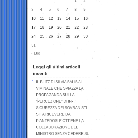
1
2
3
4
5
6
7
8
9
10
11
12
13
14
15
16
17
18
19
20
21
22
23
24
25
26
27
28
29
30
31
« Lug
Leggi gli ultimi articoli
inseriti
IL BLITZ DI SILVIA SALIS AL
VIMINALE CHE SPIAZZA LA
PROPAGANDA SULLA
“PERCEZIONE” DI IN-
SICUREZZA DEI SOVRANISTI:
SI FA RICEVERE DA
PIANTEDOSI E OTTIENE LA
COLLABORAZIONE DEL
MINISTRO SENZA CEDERE SU