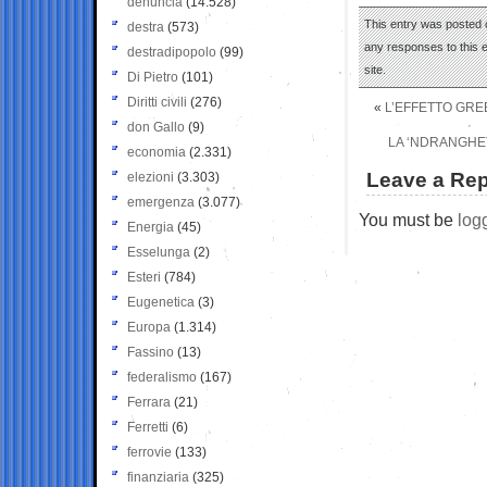
denuncia
(14.528)
This entry was posted 
destra
(573)
any responses to this 
destradipopolo
(99)
site.
Di Pietro
(101)
Diritti civili
(276)
«
L’EFFETTO GREE
don Gallo
(9)
LA ‘NDRANGHET
economia
(2.331)
Leave a Rep
elezioni
(3.303)
emergenza
(3.077)
You must be
log
Energia
(45)
Esselunga
(2)
Esteri
(784)
Eugenetica
(3)
Europa
(1.314)
Fassino
(13)
federalismo
(167)
Ferrara
(21)
Ferretti
(6)
ferrovie
(133)
finanziaria
(325)