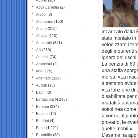
Aborto
(20)
Acca Larentia
(2)
Alcool
(3)
Alemanno
(150)
Alfano
(315)
incaricato dalla
Alitalia
(123)
stato montato in
Ambiente
(341)
velocizzare i tem
AN
(210)
degli inquirenti
ignara dei rischi
Animali
(74)
La perizia di 69
Arancioni
(2)
una staffa sporg
arte
(175)
morsa. «La macc
Attentato
(329)
altrettanto evide
Auguri
(13)
«La funzione di 
Batini
(3)
disabilitata per 
Berlusconi
(4.295)
modalità automat
Bersani
(234)
sottolinea come
Biasotti
(12)
lavoro», al punt
Boldrini
(4)
provarlo, le «var
Bossi
(1.221)
quelle mobili».
L’esame ha appro
Brambilla
(38)