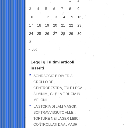
1
2
3
4
5
6
7
8
9
10
11
12
13
14
15
16
17
18
19
20
21
22
23
24
25
26
27
28
29
30
31
« Lug
Leggi gli ultimi articoli
inseriti
SONDAGGIO BIDIMEDIA:
CROLLO DEL
CENTRODESTRA, FDI E LEGA
AI MINIMI, GIU’ LA FIDUCIA IN
MELONI
LA STORIA DI LAM MAGOK,
SOPTRAVVISSUTO ALLE
TORTURE NEI LAGER LIBICI
CONTROLLATI DA ALMASRI