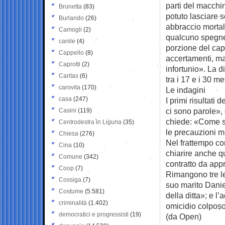
parti del macchi
Brunetta
(83)
potuto lasciare 
Burlando
(26)
abbraccio mortal
Camogli
(2)
qualcuno spegne 
canile
(4)
porzione del ca
Cappello
(8)
accertamenti, ma
Caprotti
(2)
infortunio». La d
Caritas
(6)
tra i 17 e i 30 m
carovita
(170)
Le indagini
casa
(247)
I primi risultati
ci sono parole»,
Casini
(119)
chiede: «Come si
Centrodestra in Liguria
(35)
le precauzioni m
Chiesa
(276)
Nel frattempo co
Cina
(10)
chiarire anche q
Comune
(342)
contratto da app
Coop
(7)
Rimangono tre le
Cossiga
(7)
suo marito Danie
Costume
(5.581)
della ditta»; e 
criminalità
(1.402)
omicidio colposo 
democratici e progressisti
(19)
(da Open)