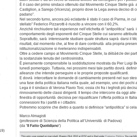
È il caso del primo sindaco ottenuto dal Movimento Cinque Stelle già a
Castiglion, a Sarego (Vicenza), proprio dove la Lega aveva deciso di c
padano”.
Nel secondo turno, ancora più eclatante è stato il caso di Parma, in cui a
stellato” Federico Pizzarotti è riuscito a vincere con il 60,2%.
Anzichè rinchiudere tali esperienze nell’etichetta di “antipolitica” sarà 
comportamento degli esponenti del Cinque Stelle cui saranno attribuite 
Soprattutto, sarà interessante studiare quale struttura saprà darsi il M
risultati, dal momento che, al fine di dare continuità alla propria presenz
istituzionalizzazione si riveleranno indispensabili.
Oltre a cedere campo al Movimento Cinque Stelle, la dèbà¢cle dei parti
la sostanziale tenuta del centrosinistra.
È pienamente comprensibile la soddisfazione mostrata da Pier Luigi Bers
lunedì pomeriggio. Tuttavia, nei prossimi mesi tale partito dovrà definir
alleanze che intende perseguire e le proprie proposte qualificanti.
)
E dovrà intercettare le domande di cambiamento presenti nel suo stesso 
una fase della politica italiana nella quale, ad esempio, uno dei pochi 
Lega è il sindaco di Verona Flavio Tosi, ossia chi fra i leghisti più decis
rinnovamento delle classi dirigenti. Il tempo che intercorre da oggi alle
finestra di opportunità decisiva per riqualificare l’offerta politica in Itali
connessioni fra i partiti e i cittadini.
Potremmo scoprire che dietro a quanto si definisce “antipolitica” si celan
Marco Almagisti
(professore di Scienza della Politica all’Università di Padova)
(da “
Il Fatto Quotidiano
“)
19)
This entry was posted on mercoledì, Maggio 23rd, 2012 at 22:52 and is filed under
Costume
,
Politica
. You can fol