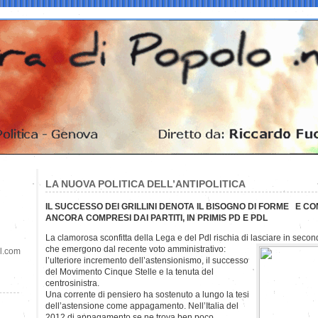
LA NUOVA POLITICA DELL’ANTIPOLITICA
IL SUCCESSO DEI GRILLINI DENOTA IL BISOGNO DI FORME E CO
ANCORA COMPRESI DAI PARTITI, IN PRIMIS PD E PDL
La clamorosa sconfitta della Lega e del Pdl rischia di lasciare in second
che emergono dal recente voto
amministrativo:
il.com
l’ulteriore incremento dell’astensionismo, il successo
del Movimento Cinque Stelle e la tenuta del
centrosinistra.
Una corrente di pensiero ha sostenuto a lungo la tesi
dell’astensione come appagamento. Nell’Italia del
2012 di appagamento se ne trova ben poco.