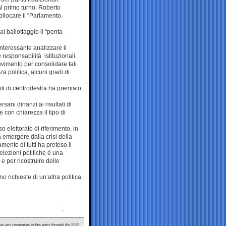
l primo turno: Roberto
ollocare il “Parlamento
l ballottaggio il “penta-
interessante analizzare il
responsabilità istituzionali.
ovimento per consolidare tali
a politica, alcuni gradi di
ti di centrodestra ha premiato
ani dinanzi ai risultati di
e con chiarezza il tipo di
elettorato di riferimento, in
a emergere dalla crisi della
amente di tutti ha preteso il
 elezioni politiche è una
a e per ricostruire delle
o richieste di un’altra politica.
low any responses to this entry through the
RSS