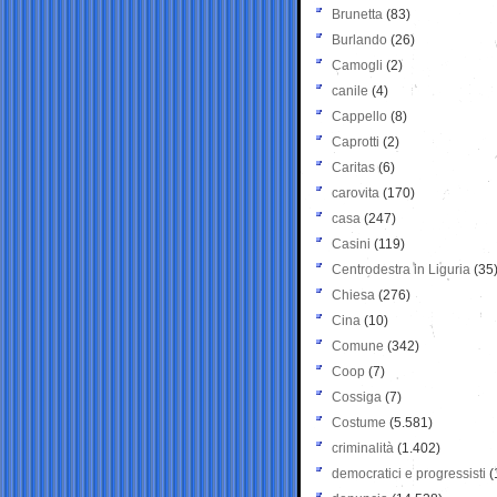
Brunetta
(83)
Burlando
(26)
Camogli
(2)
canile
(4)
Cappello
(8)
Caprotti
(2)
Caritas
(6)
carovita
(170)
casa
(247)
Casini
(119)
Centrodestra in Liguria
(35
Chiesa
(276)
Cina
(10)
Comune
(342)
Coop
(7)
Cossiga
(7)
Costume
(5.581)
criminalità
(1.402)
democratici e progressisti
(