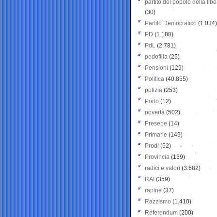
partito del popolo della libe
(30)
Partito Democratico
(1.034)
PD
(1.188)
PdL
(2.781)
pedofilia
(25)
Pensioni
(129)
Politica
(40.855)
polizia
(253)
Porto
(12)
povertà
(502)
Presepe
(14)
Primarie
(149)
Prodi
(52)
Provincia
(139)
radici e valori
(3.682)
RAI
(359)
rapine
(37)
Razzismo
(1.410)
Referendum
(200)