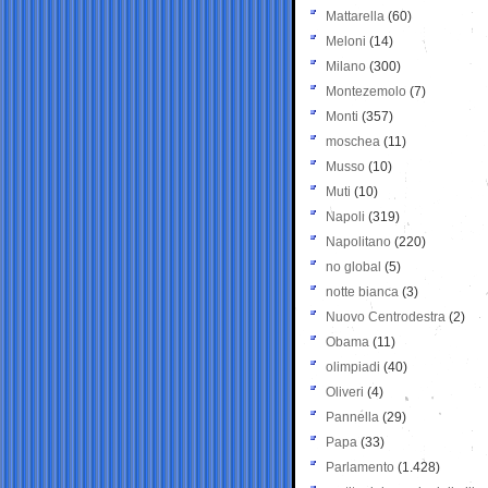
Mattarella
(60)
Meloni
(14)
Milano
(300)
Montezemolo
(7)
Monti
(357)
moschea
(11)
Musso
(10)
Muti
(10)
Napoli
(319)
Napolitano
(220)
no global
(5)
notte bianca
(3)
Nuovo Centrodestra
(2)
Obama
(11)
olimpiadi
(40)
Oliveri
(4)
Pannella
(29)
Papa
(33)
Parlamento
(1.428)