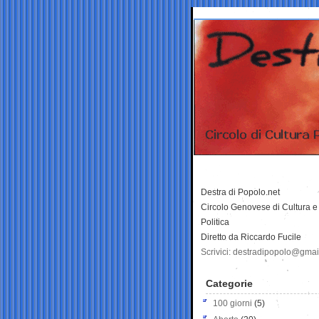
Destra di Popolo.net
Circolo Genovese di Cultura e
Politica
Diretto da Riccardo Fucile
Scrivici: destradipopolo@gma
Categorie
100 giorni
(5)