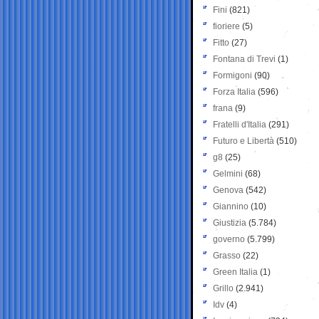
Fini
(821)
fioriere
(5)
Fitto
(27)
Fontana di Trevi
(1)
Formigoni
(90)
Forza Italia
(596)
frana
(9)
Fratelli d'Italia
(291)
Futuro e Libertà
(510)
g8
(25)
Gelmini
(68)
Genova
(542)
Giannino
(10)
Giustizia
(5.784)
governo
(5.799)
Grasso
(22)
Green Italia
(1)
Grillo
(2.941)
Idv
(4)