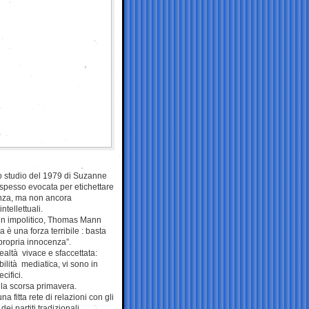
no studio del 1979 di Suzanne
 spesso evocata per etichettare
tenza, ma non ancora
ntellettuali.
 un impolitico, Thomas Mann
 è una forza terribile : basta
 propria innocenza”.
altà vivace e sfaccettata:
bilità mediatica, vi sono in
cifici.
lla scorsa primavera.
a fitta rete di relazioni con gli
dei partiti tradizionali.