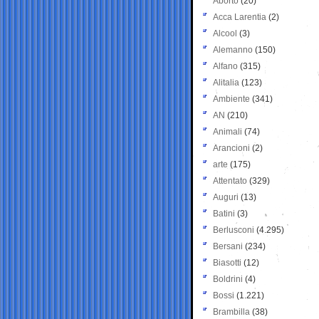
Aborto
(20)
Acca Larentia
(2)
Alcool
(3)
Alemanno
(150)
Alfano
(315)
Alitalia
(123)
Ambiente
(341)
AN
(210)
Animali
(74)
Arancioni
(2)
arte
(175)
Attentato
(329)
Auguri
(13)
Batini
(3)
Berlusconi
(4.295)
Bersani
(234)
Biasotti
(12)
Boldrini
(4)
Bossi
(1.221)
Brambilla
(38)