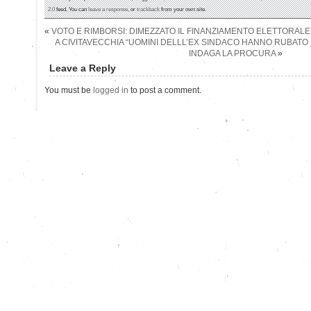
2.0
feed. You can
leave a response
, or
trackback
from your own site.
«
VOTO E RIMBORSI: DIMEZZATO IL FINANZIAMENTO ELETTORALE
A CIVITAVECCHIA “UOMINI DELLL’EX SINDACO HANNO RUBATO
INDAGA LA PROCURA
»
Leave a Reply
You must be
logged in
to post a comment.