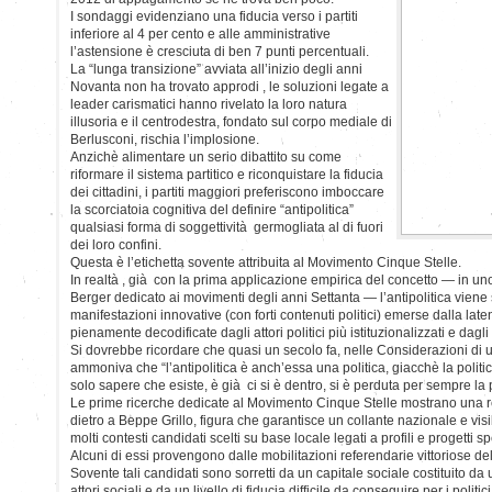
I sondaggi evidenziano una fiducia verso i partiti
inferiore al 4 per cento e alle amministrative
l’astensione è cresciuta di ben 7 punti percentuali.
La “lunga transizione” avviata all’inizio degli anni
Novanta non ha trovato approdi , le soluzioni legate a
leader carismatici hanno rivelato la loro natura
illusoria e il centrodestra, fondato sul corpo mediale di
Berlusconi, rischia l’implosione.
Anzichè alimentare un serio dibattito su come
riformare il sistema partitico e riconquistare la fiducia
dei cittadini, i partiti maggiori preferiscono imboccare
la scorciatoia cognitiva del definire “antipolitica”
qualsiasi forma di soggettività germogliata al di fuori
dei loro confini.
Questa è l’etichetta sovente attribuita al Movimento Cinque Stelle.
In realtà , già con la prima applicazione empirica del concetto — in u
Berger dedicato ai movimenti degli anni Settanta — l’antipolitica viene
manifestazioni innovative (con forti contenuti politici) emerse dalla la
pienamente decodificate dagli attori politici più istituzionalizzati e dagli i
Si dovrebbe ricordare che quasi un secolo fa, nelle Considerazioni di
ammoniva che “l’antipolitica è anch’essa una politica, giacchè la politica
solo sapere che esiste, è già ci si è dentro, si è perduta per sempre la
Le prime ricerche dedicate al Movimento Cinque Stelle mostrano una re
dietro a Beppe Grillo, figura che garantisce un collante nazionale e visi
molti contesti candidati scelti su base locale legati a profili e progetti spe
Alcuni di essi provengono dalle mobilitazioni referendarie vittoriose de
Sovente tali candidati sono sorretti da un capitale sociale costituito da un
attori sociali e da un livello di fiducia difficile da conseguire per i politici 