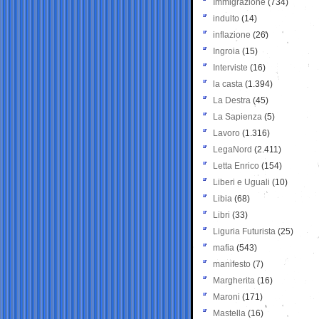
Immigrazione
(734)
indulto
(14)
inflazione
(26)
Ingroia
(15)
Interviste
(16)
la casta
(1.394)
La Destra
(45)
La Sapienza
(5)
Lavoro
(1.316)
LegaNord
(2.411)
Letta Enrico
(154)
Liberi e Uguali
(10)
Libia
(68)
Libri
(33)
Liguria Futurista
(25)
mafia
(543)
manifesto
(7)
Margherita
(16)
Maroni
(171)
Mastella
(16)