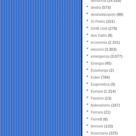
denuncia
(14.528)
destra
(573)
destradipopolo
(99)
Di Pietro
(101)
Diritti civili
(276)
don Gallo
(9)
economia
(2.331)
elezioni
(3.303)
emergenza
(3.077)
Energia
(45)
Esselunga
(2)
Esteri
(784)
Eugenetica
(3)
Europa
(1.314)
Fassino
(13)
federalismo
(167)
Ferrara
(21)
Ferretti
(6)
ferrovie
(133)
finanziaria
(325)