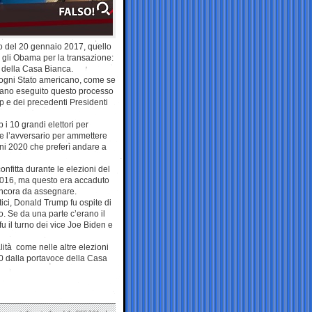
o del 20 gennaio 2017, quello
 gli Obama per la transazione:
e della Casa Bianca.
er ogni Stato americano, come se
evano eseguito questo processo
p e dei precedenti Presidenti
i 10 grandi elettori per
se l’avversario per ammettere
oni 2020 che preferì andare a
fitta durante le elezioni del
 2016, ma questo era accaduto
 ancora da assegnare.
ici, Donald Trump fu ospite di
 Se da una parte c’erano il
u il turno dei vice Joe Biden e
lità come nelle altre elezioni
20 dalla portavoce della Casa