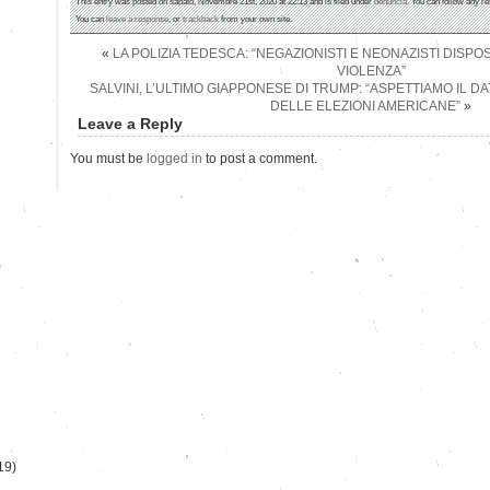
This entry was posted on sabato, Novembre 21st, 2020 at 22:13 and is filed under
denuncia
. You can follow any re
You can
leave a response
, or
trackback
from your own site.
«
LA POLIZIA TEDESCA: “NEGAZIONISTI E NEONAZISTI DISPO
VIOLENZA”
SALVINI, L’ULTIMO GIAPPONESE DI TRUMP: “ASPETTIAMO IL DA
DELLE ELEZIONI AMERICANE”
»
Leave a Reply
You must be
logged in
to post a comment.
)
19)