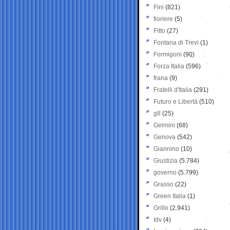
Fini
(821)
fioriere
(5)
Fitto
(27)
Fontana di Trevi
(1)
Formigoni
(90)
Forza Italia
(596)
frana
(9)
Fratelli d'Italia
(291)
Futuro e Libertà
(510)
g8
(25)
Gelmini
(68)
Genova
(542)
Giannino
(10)
Giustizia
(5.784)
governo
(5.799)
Grasso
(22)
Green Italia
(1)
Grillo
(2.941)
Idv
(4)