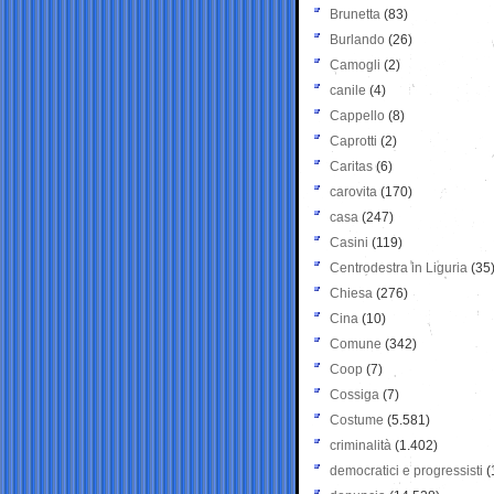
Brunetta
(83)
Burlando
(26)
Camogli
(2)
canile
(4)
Cappello
(8)
Caprotti
(2)
Caritas
(6)
carovita
(170)
casa
(247)
Casini
(119)
Centrodestra in Liguria
(35
Chiesa
(276)
Cina
(10)
Comune
(342)
Coop
(7)
Cossiga
(7)
Costume
(5.581)
criminalità
(1.402)
democratici e progressisti
(