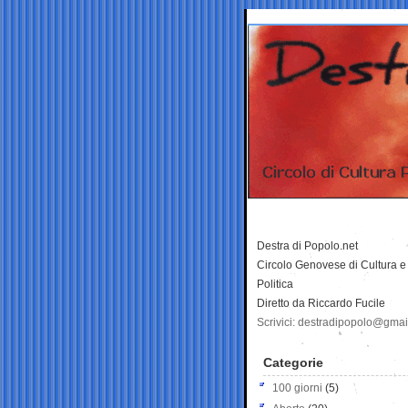
Destra di Popolo.net
Circolo Genovese di Cultura e
Politica
Diretto da Riccardo Fucile
Scrivici: destradipopolo@gma
Categorie
100 giorni
(5)