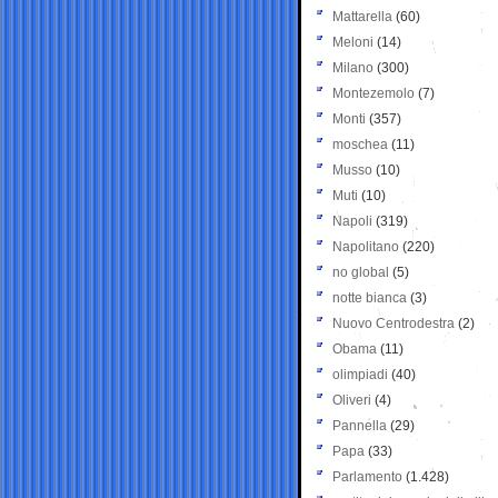
Mattarella
(60)
Meloni
(14)
Milano
(300)
Montezemolo
(7)
Monti
(357)
moschea
(11)
Musso
(10)
Muti
(10)
Napoli
(319)
Napolitano
(220)
no global
(5)
notte bianca
(3)
Nuovo Centrodestra
(2)
Obama
(11)
olimpiadi
(40)
Oliveri
(4)
Pannella
(29)
Papa
(33)
Parlamento
(1.428)