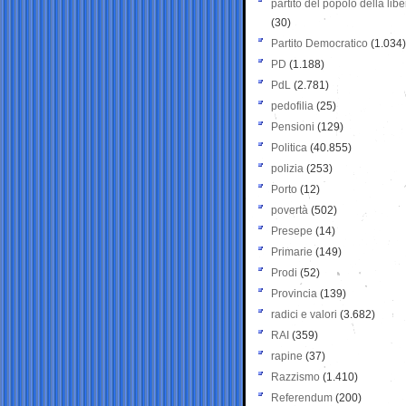
partito del popolo della libe
(30)
Partito Democratico
(1.034)
PD
(1.188)
PdL
(2.781)
pedofilia
(25)
Pensioni
(129)
Politica
(40.855)
polizia
(253)
Porto
(12)
povertà
(502)
Presepe
(14)
Primarie
(149)
Prodi
(52)
Provincia
(139)
radici e valori
(3.682)
RAI
(359)
rapine
(37)
Razzismo
(1.410)
Referendum
(200)