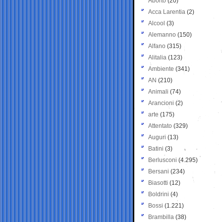
Aborto
(20)
Acca Larentia
(2)
Alcool
(3)
Alemanno
(150)
Alfano
(315)
Alitalia
(123)
Ambiente
(341)
AN
(210)
Animali
(74)
Arancioni
(2)
arte
(175)
Attentato
(329)
Auguri
(13)
Batini
(3)
Berlusconi
(4.295)
Bersani
(234)
Biasotti
(12)
Boldrini
(4)
Bossi
(1.221)
Brambilla
(38)