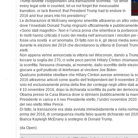
Trump dovette «sopportare» una transazione scorretta: “So while
every legal vote is counted, let us not forget the inexcusable
transition, or lack thereof, that President Trump had to endure in
2016 and four years into his presidency.”
Le dichiarazioni di McEnany vengono smentite attraverso un altro vide
dove l’insediato Donald Trump ringraziò ufficialmente e pubblicamente
«Sono stati magnifici». Non è l’unica prova che smentisce la portavoc
In molti hanno criticato il ruolo dei media nell’annunciare i vincitori p
fosse una novità e un’anomalia. Di fatto non lo è, gli stessi media av
durante le elezioni del 2016 che decretarono la vittoria di Donald Trum
eletti.
Non appena venne annunciata la vittoria nel Wisconsin, dando a Trump 
toccare la soglia dei 270, ci volle poco perchè Hillary Clinton chiamas
la sconfitta. Nessuna chiamata, al momento, dallo sconfitto delle elezi
giocare a golf piuttosto di telefonare al vincitore Joe Biden.
Qualcuno potrebbe obiettare che Hillary Clinton avesse ammesso la scon
2016 attraverso articoli come quello dell’Indipendent del 9 novembre
solo ed esclusivamente prima della fine dei conteggi negli ultimi stati
Il 10 novembre 2016, dopo la dichiarata sconfitta da parte dei democrat
Obama presso la Casa Bianca dove si strinsero pubblicamente la mano.
Presidente in carica e il neo Presidente eletto, l’undici novembre 2020 f
del neo eletto Mike Pence.
Di fatto, la transazione era stata avviata immediatamente e nella norma
prima del 2016, di conseguenza risulta falso quanto dichiarato nel 20
Bianca Kayleigh McEnany a sostegno di Donald Trump.
(da Open)