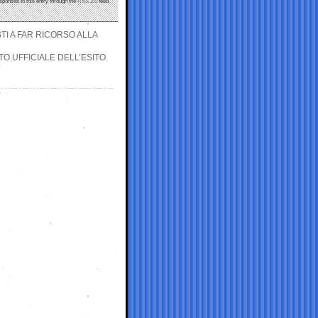
sponses to this entry through the
RSS 2.0
feed.
STI A FAR RICORSO ALLA
TO UFFICIALE DELL’ESITO