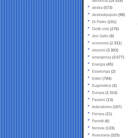
denuncia
(14.528)
destra
(573)
destradipopolo
(99)
Di Pietro
(101)
Diritti civili
(276)
don Gallo
(9)
economia
(2.331)
elezioni
(3.303)
emergenza
(3.077)
Energia
(45)
Esselunga
(2)
Esteri
(784)
Eugenetica
(3)
Europa
(1.314)
Fassino
(13)
federalismo
(167)
Ferrara
(21)
Ferretti
(6)
ferrovie
(133)
finanziaria
(325)