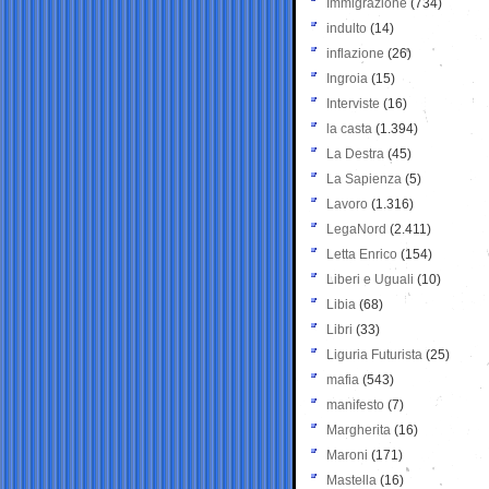
Immigrazione
(734)
indulto
(14)
inflazione
(26)
Ingroia
(15)
Interviste
(16)
la casta
(1.394)
La Destra
(45)
La Sapienza
(5)
Lavoro
(1.316)
LegaNord
(2.411)
Letta Enrico
(154)
Liberi e Uguali
(10)
Libia
(68)
Libri
(33)
Liguria Futurista
(25)
mafia
(543)
manifesto
(7)
Margherita
(16)
Maroni
(171)
Mastella
(16)