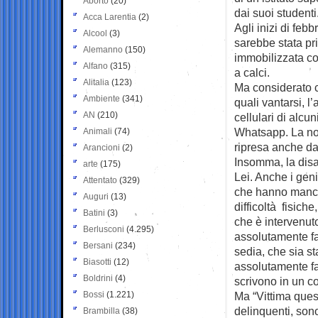
Aborto
(20)
dai suoi studenti
Acca Larentia
(2)
Agli inizi di feb
Alcool
(3)
sarebbe stata pri
Alemanno
(150)
immobilizzata co
Alfano
(315)
a calci.
Alitalia
(123)
Ma considerato c
Ambiente
(341)
quali vantarsi, l
AN
(210)
cellulari di alcu
Whatsapp. La noti
Animali
(74)
ripresa anche dal
Arancioni
(2)
Insomma, la disab
arte
(175)
Lei. Anche i gen
Attentato
(329)
che hanno mancat
Auguri
(13)
difficoltà fisich
Batini
(3)
che è intervenut
Berlusconi
(4.295)
assolutamente fa
Bersani
(234)
sedia, che sia s
Biasotti
(12)
assolutamente fal
Boldrini
(4)
scrivono in un c
Bossi
(1.221)
Ma “Vittima quest
delinquenti, son
Brambilla
(38)