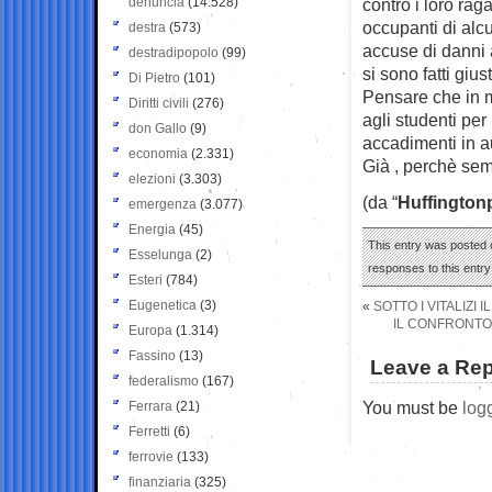
denuncia
(14.528)
contro i loro rag
occupanti di alcu
destra
(573)
accuse di danni a
destradipopolo
(99)
si sono fatti giu
Di Pietro
(101)
Pensare che in mo
Diritti civili
(276)
agli studenti per
don Gallo
(9)
accadimenti in a
economia
(2.331)
Già , perchè sem
elezioni
(3.303)
(da “
Huffington
emergenza
(3.077)
Energia
(45)
This entry was posted o
Esselunga
(2)
responses to this entr
Esteri
(784)
Eugenetica
(3)
«
SOTTO I VITALIZI I
IL CONFRONTO 
Europa
(1.314)
Fassino
(13)
Leave a Rep
federalismo
(167)
You must be
log
Ferrara
(21)
Ferretti
(6)
ferrovie
(133)
finanziaria
(325)