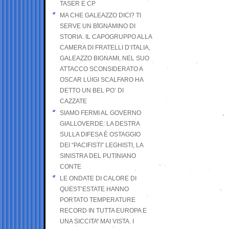
TASER E CP
MA CHE GALEAZZO DICI? TI
SERVE UN BIGNAMINO DI
STORIA. IL CAPOGRUPPO ALLA
CAMERA DI FRATELLI D’ITALIA,
GALEAZZO BIGNAMI, NEL SUO
ATTACCO SCONSIDERATO A
OSCAR LUIGI SCALFARO HA
DETTO UN BEL PO’ DI
CAZZATE
SIAMO FERMI AL GOVERNO
GIALLOVERDE: LA DESTRA
SULLA DIFESA È OSTAGGIO
DEI “PACIFISTI” LEGHISTI, LA
SINISTRA DEL PUTINIANO
CONTE
LE ONDATE DI CALORE DI
QUEST’ESTATE HANNO
PORTATO TEMPERATURE
RECORD IN TUTTA EUROPA E
UNA SICCITA’ MAI VISTA. I