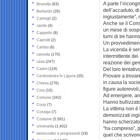
A parte l’incongr
Brunetta
(83)
dell’accaduto, d
Burlando
(26)
ingiustamente”, 
Camogli
(2)
Anche se il Consi
canile
(4)
un mese di sospe
Cappello
(8)
turni di tre hanno
Caprotti
(2)
Un provvedimento 
Caritas
(6)
La vicenda è ser
carovita
(170)
intermittente dei
casa
(247)
reazione dei geni
Del loro tentati
Casini
(119)
Provare a trovar
Centrodestra in Liguria
(35)
in causa la socie
Chiesa
(276)
figure autorevoli,
Cina
(10)
Ad emergere, anc
Comune
(342)
Hanno bullizzato
Coop
(7)
La vittima non è 
Cossiga
(7)
demonizzati ingiu
Costume
(5.581)
hanno scherzato.
criminalità
(1.402)
“ha compreso”, p
democratici e progressisti
(19)
quel che scrivon