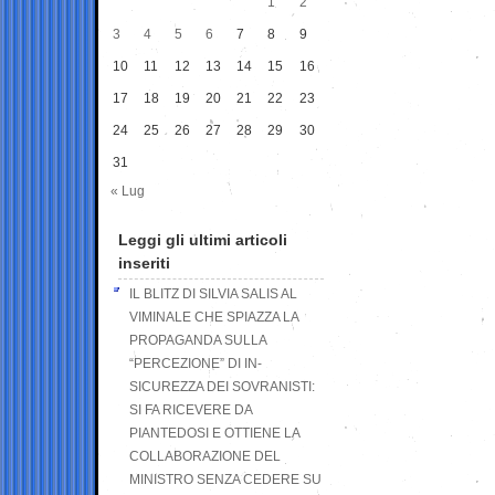
1
2
3
4
5
6
7
8
9
10
11
12
13
14
15
16
17
18
19
20
21
22
23
24
25
26
27
28
29
30
31
« Lug
Leggi gli ultimi articoli
inseriti
IL BLITZ DI SILVIA SALIS AL
VIMINALE CHE SPIAZZA LA
PROPAGANDA SULLA
“PERCEZIONE” DI IN-
SICUREZZA DEI SOVRANISTI:
SI FA RICEVERE DA
PIANTEDOSI E OTTIENE LA
COLLABORAZIONE DEL
MINISTRO SENZA CEDERE SU