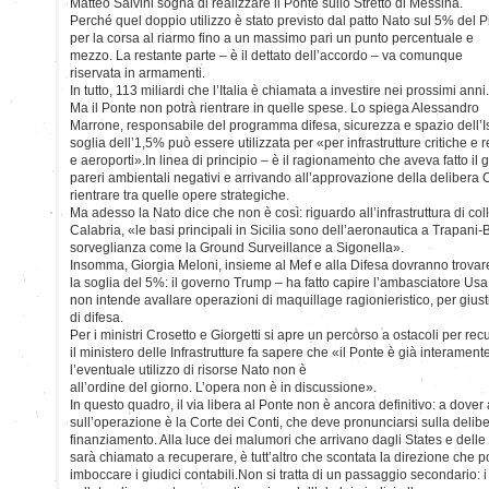
Matteo Salvini sogna di realizzare il Ponte sullo Stretto di Messina.
Perché quel doppio utilizzo è stato previsto dal patto Nato sul 5% del Pi
per la corsa al riarmo fino a un massimo pari un punto percentuale e
mezzo. La restante parte – è il dettato dell’accordo – va comunque
riservata in armamenti.
In tutto, 113 miliardi che l’Italia è chiamata a investire nei prossimi anni.
Ma il Ponte non potrà rientrare in quelle spese. Lo spiega Alessandro
Marrone, responsabile del programma difesa, sicurezza e spazio dell’Istit
soglia dell’1,5% può essere utilizzata per «per infrastrutture critiche e
e aeroporti».In linea di principio – è il ragionamento che aveva fatto i
pareri ambientali negativi e arrivando all’approvazione della delibera
rientrare tra quelle opere strategiche.
Ma adesso la Nato dice che non è così: riguardo all’infrastruttura di col
Calabria, «le basi principali in Sicilia sono dell’aeronautica a Trapani-B
sorveglianza come la Ground Surveillance a Sigonella».
Insomma, Giorgia Meloni, insieme al Mef e alla Difesa dovranno trova
la soglia del 5%: il governo Trump – ha fatto capire l’ambasciatore Us
non intende avallare operazioni di maquillage ragionieristico, per gius
di difesa.
Per i ministri Crosetto e Giorgetti si apre un percorso a ostacoli per 
il ministero delle Infrastrutture fa sapere che «il Ponte è già interamente
l’eventuale utilizzo di risorse Nato non è
all’ordine del giorno. L’opera non è in discussione».
In questo quadro, il via libera al Ponte non è ancora definitivo: a dover a
sull’operazione è la Corte dei Conti, che deve pronunciarsi sulla delib
finanziamento. Alla luce dei malumori che arrivano dagli States e del
sarà chiamato a recuperare, è tutt’altro che scontata la direzione che 
imboccare i giudici contabili.Non si tratta di un passaggio secondario: i