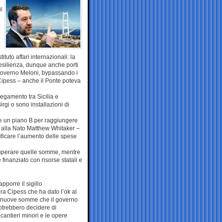
l
uto affari internazionali: la
 resilienza, dunque anche porti
l governo Meloni, bypassando i
 Cipess – anche il Ponte poteva
legamento tra Sicilia e
irgi o sono installazioni di
re un piano B per raggiungere
a alla Nato Matthew Whitaker –
tificare l’aumento delle spese
recuperare quelle somme, mentre
 finanziato con risorse statali e
pporre il sigillo
era Cipess che ha dato l’ok al
le nuove somme che il governo
potrebbero decidere di
 cantieri minori e le opere