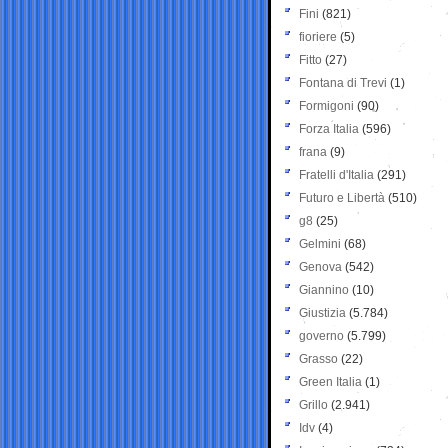
Fini
(821)
fioriere
(5)
Fitto
(27)
Fontana di Trevi
(1)
Formigoni
(90)
Forza Italia
(596)
frana
(9)
Fratelli d'Italia
(291)
Futuro e Libertà
(510)
g8
(25)
Gelmini
(68)
Genova
(542)
Giannino
(10)
Giustizia
(5.784)
governo
(5.799)
Grasso
(22)
Green Italia
(1)
Grillo
(2.941)
Idv
(4)