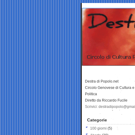
Destra di Popolo.net
Circolo Genovese di Cultura e
Politica
Diretto da Riccardo Fucile
Scrivici: destradipopolo@gma
Categorie
100 giorni
(5)