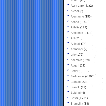
Aborto
(20)
Acca Larentia
(2)
Alcool
(3)
Alemanno
(150)
Alfano
(315)
Alitalia
(123)
Ambiente
(341)
AN
(210)
Animali
(74)
Arancioni
(2)
arte
(175)
Attentato
(329)
Auguri
(13)
Batini
(3)
Berlusconi
(4.295)
Bersani
(234)
Biasotti
(12)
Boldrini
(4)
Bossi
(1.221)
Brambilla
(38)