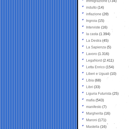
Immigrazione
(734)
indulto
(14)
inflazione
(26)
Ingroia
(15)
Interviste
(16)
la casta
(1.394)
La Destra
(45)
La Sapienza
(5)
Lavoro
(1.316)
LegaNord
(2.411)
Letta Enrico
(154)
Liberi e Uguali
(10)
Libia
(68)
Libri
(33)
Liguria Futurista
(25)
mafia
(543)
manifesto
(7)
Margherita
(16)
Maroni
(171)
Mastella
(16)