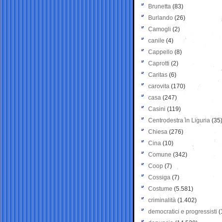
Brunetta
(83)
Burlando
(26)
Camogli
(2)
canile
(4)
Cappello
(8)
Caprotti
(2)
Caritas
(6)
carovita
(170)
casa
(247)
Casini
(119)
Centrodestra in Liguria
(35
Chiesa
(276)
Cina
(10)
Comune
(342)
Coop
(7)
Cossiga
(7)
Costume
(5.581)
criminalità
(1.402)
democratici e progressisti
(