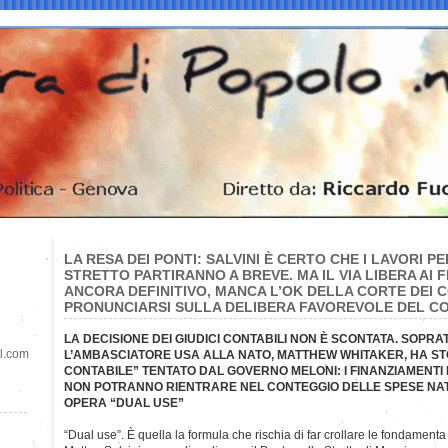
LA RESA DEI PONTI: SALVINI È CERTO CHE I LAVORI P
STRETTO PARTIRANNO A BREVE. MA IL VIA LIBERA AI 
ANCORA DEFINITIVO, MANCA L’OK DELLA CORTE DEI C
PRONUNCIARSI SULLA DELIBERA FAVOREVOLE DEL CO
LA DECISIONE DEI GIUDICI CONTABILI NON È SCONTATA. SOPR
il.com
L’AMBASCIATORE USA ALLA NATO, MATTHEW WHITAKER, HA ST
CONTABILE” TENTATO DAL GOVERNO MELONI: I FINANZIAMENTI
NON POTRANNO RIENTRARE NEL CONTEGGIO DELLE SPESE NAT
OPERA “DUAL USE”
“Dual use”. È quella la formula che rischia di far crollare le fondament