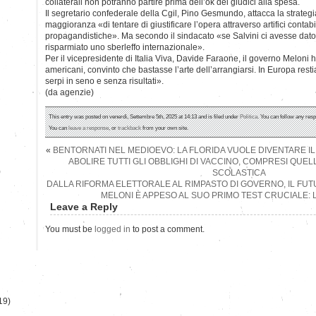
collaterali non potranno partire prima dell’ok dei giudici alla spesa.
Il segretario confederale della Cgil, Pino Gesmundo, attacca la strateg
maggioranza «di tentare di giustificare l’opera attraverso artifici contabi
propagandistiche». Ma secondo il sindacato «se Salvini ci avesse dato 
risparmiato uno sberleffo internazionale».
Per il vicepresidente di Italia Viva, Davide Faraone, il governo Meloni h
americani, convinto che bastasse l’arte dell’arrangiarsi. In Europa res
serpi in seno e senza risultati».
(da agenzie)
This entry was posted on venerdì, Settembre 5th, 2025 at 14:13 and is filed under
Politica
. You can follow any resp
You can
leave a response
, or
trackback
from your own site.
«
BENTORNATI NEL MEDIOEVO: LA FLORIDA VUOLE DIVENTARE IL
ABOLIRE TUTTI GLI OBBLIGHI DI VACCINO, COMPRESI QUELLI
)
SCOLASTICA
DALLA RIFORMA ELETTORALE AL RIMPASTO DI GOVERNO, IL FU
MELONI È APPESO AL SUO PRIMO TEST CRUCIALE: 
Leave a Reply
You must be
logged in
to post a comment.
19)