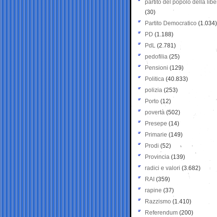
partito del popolo della libe
(30)
Partito Democratico
(1.034)
PD
(1.188)
PdL
(2.781)
pedofilia
(25)
Pensioni
(129)
Politica
(40.833)
polizia
(253)
Porto
(12)
povertà
(502)
Presepe
(14)
Primarie
(149)
Prodi
(52)
Provincia
(139)
radici e valori
(3.682)
RAI
(359)
rapine
(37)
Razzismo
(1.410)
Referendum
(200)