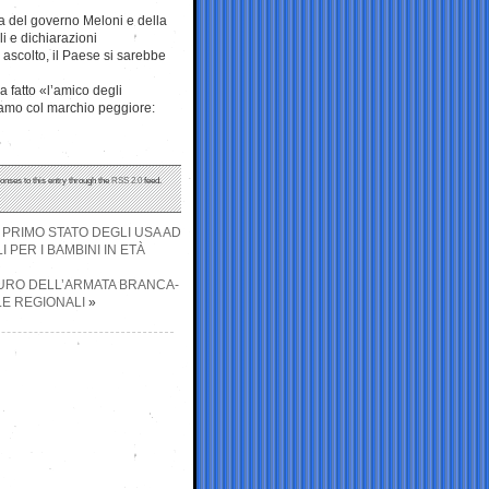
ia del governo Meloni e della
li e dichiarazioni
ascolto, il Paese si sarebbe
a fatto «l’amico degli
tiamo col marchio peggiore:
onses to this entry through the
RSS 2.0
feed.
 PRIMO STATO DEGLI USA AD
 PER I BAMBINI IN ETÀ
TURO DELL’ARMATA BRANCA-
LE REGIONALI
»