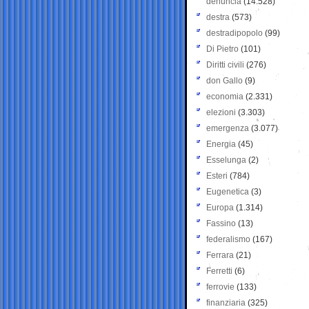
denuncia
(14.528)
destra
(573)
destradipopolo
(99)
Di Pietro
(101)
Diritti civili
(276)
don Gallo
(9)
economia
(2.331)
elezioni
(3.303)
emergenza
(3.077)
Energia
(45)
Esselunga
(2)
Esteri
(784)
Eugenetica
(3)
Europa
(1.314)
Fassino
(13)
federalismo
(167)
Ferrara
(21)
Ferretti
(6)
ferrovie
(133)
finanziaria
(325)