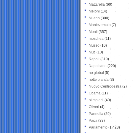
Mattarella
(60)
Meloni
(14)
Milano
(300)
Montezemolo
(7)
Monti
(357)
moschea
(11)
Musso
(10)
Muti
(10)
Napoli
(319)
Napolitano
(220)
no global
(5)
notte bianca
(3)
Nuovo Centrodestra
(2)
Obama
(11)
olimpiadi
(40)
Oliveri
(4)
Pannella
(29)
Papa
(33)
Parlamento
(1.428)