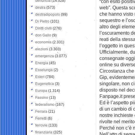
denuncia
(14.528)
“con esito positi
web”. Questa scop
destra
(573)
che hanno visto m
destradipopolo
(99)
sequestro e l’os
Di Pietro
(101)
altro degli elem
Diritti civili
(276)
l’oscuramento del
don Gallo
(9)
reati della stes
economia
(2.331)
l’oggetto in ques
elezioni
(3.303)
Ufficialmente, d
emergenza
(3.077)
consegnate oggi)
Energia
(45)
online su divers
Esselunga
(2)
Circostanza che 
Gip, evidentemen
Esteri
(784)
singolare, non ci
Eugenetica
(3)
disposto nel dec
Europa
(1.314)
Fanpage.it present
Fassino
(13)
Ed è l’aspetto pi
federalismo
(167)
di un cambio di 
Ferrara
(21)
nostre inchieste
Ferretti
(6)
rivolte nel merit
ferrovie
(133)
Perché non c’è m
finanziaria
(325)
Nell’atto di seq