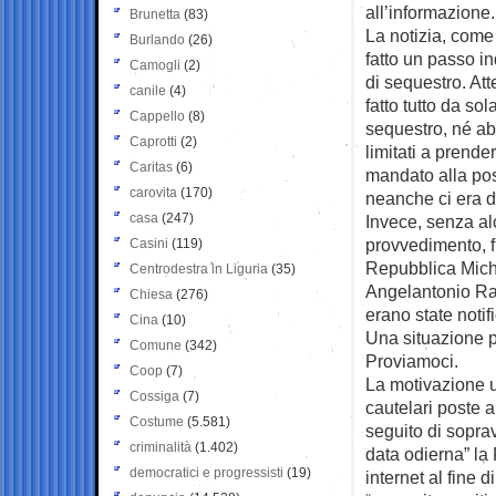
all’informazione.
Brunetta
(83)
La notizia, come
Burlando
(26)
fatto un passo in
Camogli
(2)
di sequestro. At
canile
(4)
fatto tutto da so
Cappello
(8)
sequestro, né ab
Caprotti
(2)
limitati a prende
Caritas
(6)
mandato alla pos
carovita
(170)
neanche ci era d
casa
(247)
Invece, senza al
provvedimento, fi
Casini
(119)
Repubblica Miche
Centrodestra in Liguria
(35)
Angelantonio Rac
Chiesa
(276)
erano state notif
Cina
(10)
Una situazione p
Comune
(342)
Proviamoci.
Coop
(7)
La motivazione u
Cossiga
(7)
cautelari poste 
Costume
(5.581)
seguito di sopra
criminalità
(1.402)
data odierna” la 
democratici e progressisti
(19)
internet al fine 