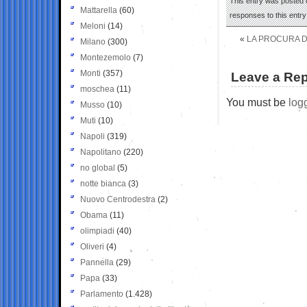
This entry was posted 
Mattarella
(60)
responses to this entr
Meloni
(14)
«
LA PROCURA D
Milano
(300)
Montezemolo
(7)
Monti
(357)
Leave a Rep
moschea
(11)
You must be
log
Musso
(10)
Muti
(10)
Napoli
(319)
Napolitano
(220)
no global
(5)
notte bianca
(3)
Nuovo Centrodestra
(2)
Obama
(11)
olimpiadi
(40)
Oliveri
(4)
Pannella
(29)
Papa
(33)
Parlamento
(1.428)