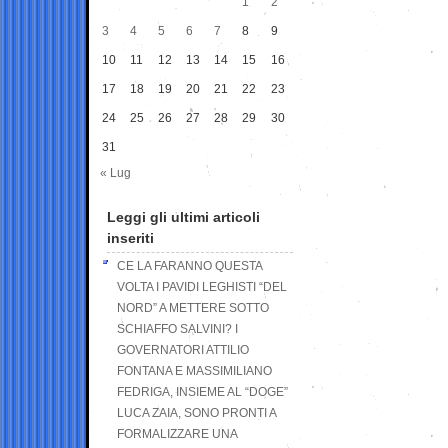
1
2
3
4
5
6
7
8
9
10
11
12
13
14
15
16
17
18
19
20
21
22
23
24
25
26
27
28
29
30
31
« Lug
Leggi gli ultimi articoli
inseriti
CE LA FARANNO QUESTA
VOLTA I PAVIDI LEGHISTI “DEL
NORD” A METTERE SOTTO
SCHIAFFO SALVINI? I
GOVERNATORI ATTILIO
FONTANA E MASSIMILIANO
FEDRIGA, INSIEME AL “DOGE”
LUCA ZAIA, SONO PRONTI A
FORMALIZZARE UNA