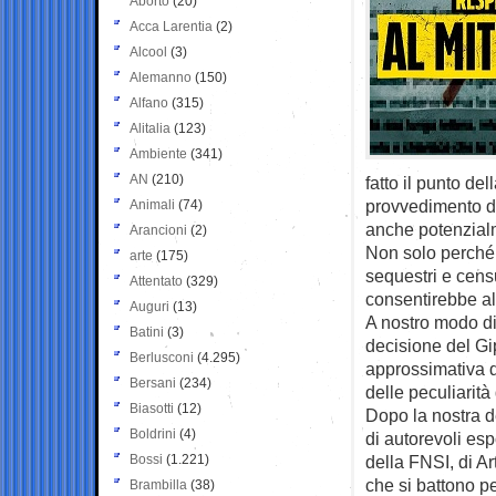
Aborto
(20)
Acca Larentia
(2)
Alcool
(3)
Alemanno
(150)
Alfano
(315)
Alitalia
(123)
Ambiente
(341)
AN
(210)
fatto il punto de
provvedimento d
Animali
(74)
anche potenzialme
Arancioni
(2)
Non solo perché 
arte
(175)
sequestri e cens
Attentato
(329)
consentirebbe al 
Auguri
(13)
A nostro modo di v
Batini
(3)
decisione del Gi
Berlusconi
(4.295)
approssimativa de
Bersani
(234)
delle peculiarità 
Biasotti
(12)
Dopo la nostra de
Boldrini
(4)
di autorevoli esp
Bossi
(1.221)
della FNSI, di Ar
che si battono per
Brambilla
(38)