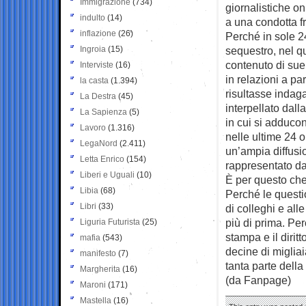
Immigrazione
(734)
giornalistiche o
indulto
(14)
a una condotta 
inflazione
(26)
Perché in sole 2
Ingroia
(15)
sequestro, nel qu
contenuto di sue 
Interviste
(16)
in relazioni a pa
la casta
(1.394)
risultasse indag
La Destra
(45)
interpellato dall
La Sapienza
(5)
in cui si adducon
Lavoro
(1.316)
nelle ultime 24 
LegaNord
(2.411)
un’ampia diffusio
Letta Enrico
(154)
rappresentato da
Liberi e Uguali
(10)
È per questo che
Libia
(68)
Perché le questi
Libri
(33)
di colleghi e all
più di prima. Per
Liguria Futurista
(25)
stampa e il dirit
mafia
(543)
decine di migliai
manifesto
(7)
tanta parte della
Margherita
(16)
(da Fanpage)
Maroni
(171)
Mastella
(16)