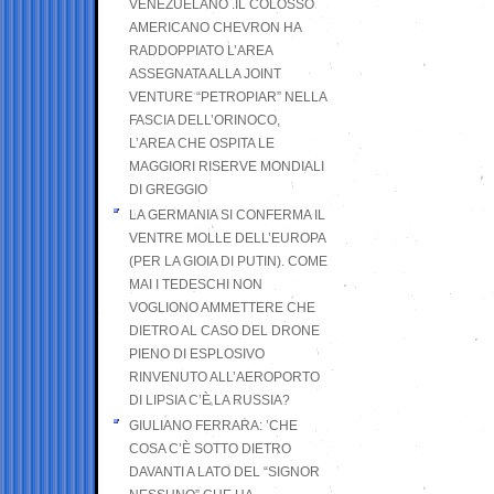
VENEZUELANO .IL COLOSSO
AMERICANO CHEVRON HA
RADDOPPIATO L’AREA
ASSEGNATA ALLA JOINT
VENTURE “PETROPIAR” NELLA
FASCIA DELL’ORINOCO,
L’AREA CHE OSPITA LE
MAGGIORI RISERVE MONDIALI
DI GREGGIO
LA GERMANIA SI CONFERMA IL
VENTRE MOLLE DELL’EUROPA
(PER LA GIOIA DI PUTIN). COME
MAI I TEDESCHI NON
VOGLIONO AMMETTERE CHE
DIETRO AL CASO DEL DRONE
PIENO DI ESPLOSIVO
RINVENUTO ALL’AEROPORTO
DI LIPSIA C’È LA RUSSIA?
GIULIANO FERRARA: ’CHE
COSA C’È SOTTO DIETRO
DAVANTI A LATO DEL “SIGNOR