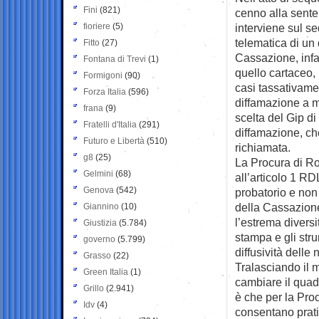
Fini
(821)
cenno alla sent
fioriere
(5)
interviene sul s
telematica di un 
Fitto
(27)
Cassazione, infat
Fontana di Trevi
(1)
quello cartaceo,
Formigoni
(90)
casi tassativamen
Forza Italia
(596)
diffamazione a m
frana
(9)
scelta del Gip di
Fratelli d'Italia
(291)
diffamazione, ch
Futuro e Libertà
(510)
richiamata.
g8
(25)
La Procura di Rom
Gelmini
(68)
all’articolo 1 RDL
Genova
(542)
probatorio e non
della Cassazione”
Giannino
(10)
l’estrema diversi
Giustizia
(5.784)
stampa e gli stru
governo
(5.799)
diffusività delle 
Grasso
(22)
Tralasciando il m
Green Italia
(1)
cambiare il quad
Grillo
(2.941)
è che per la Pro
Idv
(4)
consentano prati