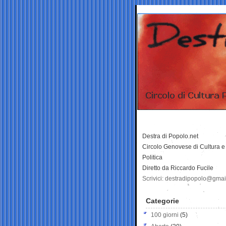
Destra di Popolo.net
Circolo Genovese di Cultura e
Politica
Diretto da Riccardo Fucile
Scrivici: destradipopolo@gma
Categorie
100 giorni
(5)