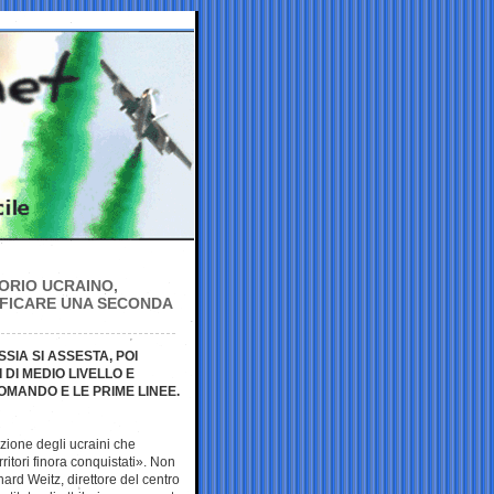
ORIO UCRAINO,
NIFICARE UNA SECONDA
SSIA SI ASSESTA, POI
 DI MEDIO LIVELLO E
OMANDO E LE PRIME LINEE.
azione degli ucraini che
erritori finora conquistati». Non
hard Weitz, direttore del centro