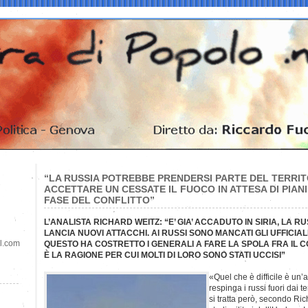
“LA RUSSIA POTREBBE PRENDERSI PARTE DEL TERRIT
ACCETTARE UN CESSATE IL FUOCO IN ATTESA DI PIA
FASE DEL CONFLITTO”
L’ANALISTA RICHARD WEITZ: “E’ GIA’ ACCADUTO IN SIRIA, LA RU
LANCIA NUOVI ATTACCHI. AI RUSSI SONO MANCATI GLI UFFICIALI
il.com
QUESTO HA COSTRETTO I GENERALI A FARE LA SPOLA FRA IL C
È LA RAGIONE PER CUI MOLTI DI LORO SONO STATI UCCISI”
«Quel che è difficile è un’
respinga i russi fuori dai t
si tratta però, secondo Ric