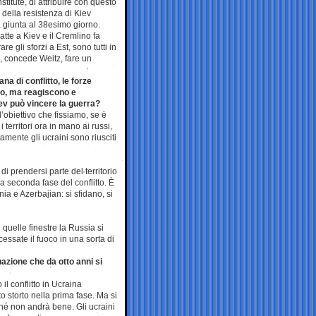
nstitute, di attribuire con questo
 della resistenza di Kiev
a giunta al 38esimo giorno.
tte a Kiev e il Cremlino fa
re gli sforzi a Est, sono tutti in
ò, concede Weitz, fare un
na di conflitto, le forze
no, ma reagiscono e
ev può vincere la guerra?
obiettivo che fissiamo, se è
 i territori ora in mano ai russi,
rtamente gli ucraini sono riusciti
i prendersi parte del territorio
na seconda fase del conflitto. È
a e Azerbajian: si sfidano, si
 quelle finestre la Russia si
cessate il fuoco in una sorta di
tuazione che da otto anni si
il conflitto in Ucraina
 storto nella prima fase. Ma si
hé non andrà bene. Gli ucraini