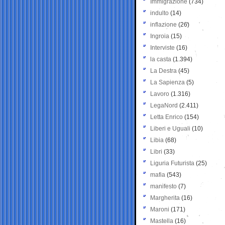
Immigrazione
(734)
indulto
(14)
inflazione
(26)
Ingroia
(15)
Interviste
(16)
la casta
(1.394)
La Destra
(45)
La Sapienza
(5)
Lavoro
(1.316)
LegaNord
(2.411)
Letta Enrico
(154)
Liberi e Uguali
(10)
Libia
(68)
Libri
(33)
Liguria Futurista
(25)
mafia
(543)
manifesto
(7)
Margherita
(16)
Maroni
(171)
Mastella
(16)