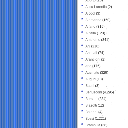
Aborto
(20)
Acca Larentia
(2)
Alcool
(3)
Alemanno
(150)
Alfano
(315)
Alitalia
(123)
Ambiente
(341)
AN
(210)
Animali
(74)
Arancioni
(2)
arte
(175)
Attentato
(329)
Auguri
(13)
Batini
(3)
Berlusconi
(4.295)
Bersani
(234)
Biasotti
(12)
Boldrini
(4)
Bossi
(1.221)
Brambilla
(38)