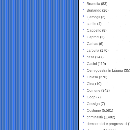
Brunetta
(83)
Burlando
(26)
Camogli
(2)
canile
(4)
Cappello
(8)
Caprotti
(2)
Caritas
(6)
carovita
(170)
casa
(247)
Casini
(119)
Centrodestra in Liguria
(35
Chiesa
(276)
Cina
(10)
Comune
(342)
Coop
(7)
Cossiga
(7)
Costume
(5.581)
criminalità
(1.402)
democratici e progressisti
(