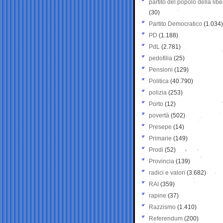
partito del popolo della libe
(30)
Partito Democratico
(1.034)
PD
(1.188)
PdL
(2.781)
pedofilia
(25)
Pensioni
(129)
Politica
(40.790)
polizia
(253)
Porto
(12)
povertà
(502)
Presepe
(14)
Primarie
(149)
Prodi
(52)
Provincia
(139)
radici e valori
(3.682)
RAI
(359)
rapine
(37)
Razzismo
(1.410)
Referendum
(200)