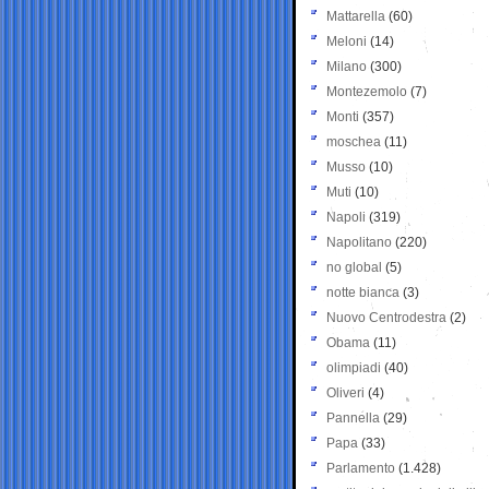
Mattarella
(60)
Meloni
(14)
Milano
(300)
Montezemolo
(7)
Monti
(357)
moschea
(11)
Musso
(10)
Muti
(10)
Napoli
(319)
Napolitano
(220)
no global
(5)
notte bianca
(3)
Nuovo Centrodestra
(2)
Obama
(11)
olimpiadi
(40)
Oliveri
(4)
Pannella
(29)
Papa
(33)
Parlamento
(1.428)