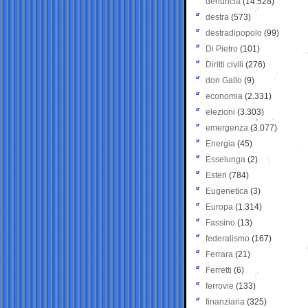
denuncia
(14.528)
destra
(573)
destradipopolo
(99)
Di Pietro
(101)
Diritti civili
(276)
don Gallo
(9)
economia
(2.331)
elezioni
(3.303)
emergenza
(3.077)
Energia
(45)
Esselunga
(2)
Esteri
(784)
Eugenetica
(3)
Europa
(1.314)
Fassino
(13)
federalismo
(167)
Ferrara
(21)
Ferretti
(6)
ferrovie
(133)
finanziaria
(325)