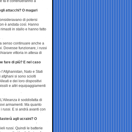
se fa e continueranno a
egli attacchi? O magari
 Consideravano di potersi
Non è andata così. Hanno
imasti in stallo e hanno fatto
bia senso continuare anche a
ni. Dovesse funzionare, i russi
iarare vittoria in attesa di
e fare di più? E nel caso
l’Afghanistan, Nato e Stati
 afghani si sono sciolti
leati e dei loro dispositivi
issili e altri equipaggiamenti
L’Alleanza è soddisfatta di
 nuovi armamenti. Ma quanto
i russi. E si andrà avanti con
Basterà agli ucraini? O
eli russi. Quindi le batterie