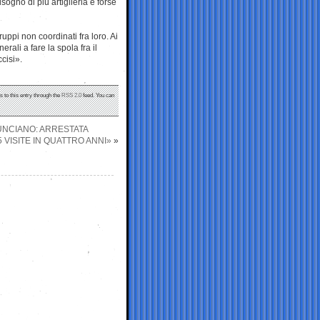
isogno di più artiglieria e forse
ppi non coordinati fra loro. Ai
erali a fare la spola fra il
cisi».
s to this entry through the
RSS 2.0
feed. You can
NUNCIANO: ARRESTATA
5 VISITE IN QUATTRO ANNI»
»