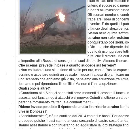
studi militari dell’Hudson I
criterio il successo o meno
dinanzi all’invasione russ
Gli scenari mentre si comba
trapelare l’idea di concentra
divenire. E da quelli si pu
bilancio degli sforzi bellici.
Siamo nella quinta settima
ucraine non solo resisto
conquistano posizioni. Ki
«Diciamo che dipende dall’
quello di riconquistare tutti
direi che è difficile. Ma ce
a impedire alla Russia di conseguire i suoi di obiettivi. Almeno finora».
Che scenari prevede in base a quanto succede sul terreno?
«Non escluderei una situazione di stallo per ora, con la Russia capace d
ucraino e accettare quindi un cessate il fuoco in attesa di pianificare u
uno scenario che abbiamo già visto, pensiamo alla situazione fra Armeni
fermano e poi riprendono il conflitto. Ma non è l’unica opzione».
Quali sono le altre?
«Guardiamo alla Siria, ci sono stati brevi momenti di cessate il fuoco. In
assesta, poi lancia nuovi attacchi e si muove. Quindi si ottiene un altro 
perenne movimento fra tregue e combattimenti».
Ritiene invece possibile il ripetersi su tutto il territorio ucraino la si
vive in Donbass?
«Assolutamente sì, c’è un conflitto dal 2014 con alti e bassi. Per adesso 
prosegue poiché i russi stanno ancora cercando di capire cosa è andato
stanno assestando e continueranno ad aggiustare la loro strategia finc