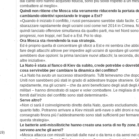
dal canto loro hanno acquisito fiducia, sono più solidi rispetto a un me
combattere al meglio».
Quindi non ritiene che Mosca stia veramente riducendo la portata d
cambiando obiettivi spostando le truppe a Est?
«Quando è iniziato il conflitto, i russi pensavano sarebbe stato facile.
sbarazzare rapidamente degli ucraini così come nel 2014 in Crimea. 
quindi lanciato offensive simultanea da quattro parti, ma nel Nord sono r
progressi, non troppi, nel Sud e a Est. Poi lo stop.
Ora Mosca sta rivendendo la sua strategia.
Ed è proprio quella di concentrare gli sforzi a Est e mi sembra che ab
fare degli attacchi altrove per impedire agli ucraini di spostare gli uomi
avrebbero due opzioni: la prima lanciare nuovi attacchi; la seconda, dich
altre iniziative».
La Nato è stata al fianco di Kiev da subito, crede potrebbe o dovrebb
cosa servirebbe per cambiare la dinamica del conflitto?
)
«La Nato ha avuto un successo straordinario. Tutti temevamo che dopo 
Uniti non sarebbero più stati in grado di addestrare truppe straniere. Gli
rapidamente, ma gli ucraini – che da anni beneficiano degli aiuti degli Al
militari – hanno dimostrato di saper e voler combattere. Le migliaia di m
forniti dall’inizio del conflitto sono stati determinanti».
Serve altro?
«Non ci sarà il coinvolgimento diretto della Nato, questo escludiamolo. 
quanto fatto. Potranno arrivare a Kiev missili anti-nave o altri droni e
consegnato finora più l’addestramento sono stati sufficienti per fermare 
questa strategia».
Le batterie anti-missilistiche hanno creato una sorta di no fly zone. 
servono anche gli aerei?
19)
«Mosca attacca con missili lanciati dalle navi o da terra o da aerei nei ci