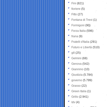
Fini
(821)
fioriere
(5)
Fitto
(27)
Fontana di Trevi
(1)
Formigoni
(90)
Forza Italia
(596)
frana
(9)
Fratelli d'Italia
(291)
Futuro e Libertà
(510)
g8
(25)
Gelmini
(68)
Genova
(542)
Giannino
(10)
Giustizia
(5.784)
governo
(5.799)
Grasso
(22)
Green Italia
(1)
Grillo
(2.941)
Idv
(4)