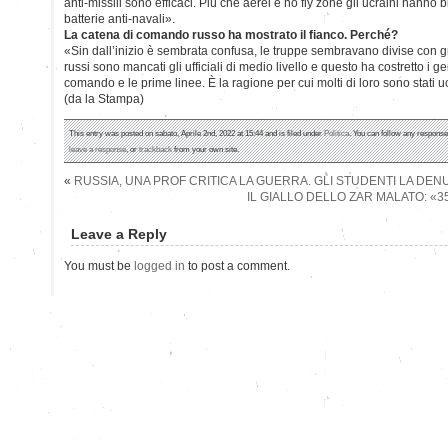
anti-missili sono efficaci. Più che aerei e no fly zone gli ucraini hanno b
batterie anti-navali».
La catena di comando russo ha mostrato il fianco. Perché?
«Sin dall’inizio è sembrata confusa, le truppe sembravano divise con gru
russi sono mancati gli ufficiali di medio livello e questo ha costretto i gen
comando e le prime linee. È la ragione per cui molti di loro sono stati uc
(da la Stampa)
This entry was posted on sabato, Aprile 2nd, 2022 at 15:44 and is filed under
Politica
. You can follow any response
leave a response
, or
trackback
from your own site.
«
RUSSIA, UNA PROF CRITICA LA GUERRA. GLI STUDENTI LA DE
IL GIALLO DELLO ZAR MALATO: «3
Leave a Reply
You must be
logged in
to post a comment.