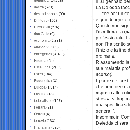
denuncia
(14.528)
il 31 gennaio pe
La Deledda racco
destra
(573)
— che per un cer
destradipopolo
(99)
e quindi non com
Di Pietro
(101)
Questo non signi
Diritti civili
(276)
l’istruttoria, la
don Gallo
(9)
professionale. L
economia
(2.331)
non l’ha scritto
elezioni
(3.303)
l’inizio e la fin
emergenza
(3.077)
ordinaria.
Energia
(45)
Riassumendo la 
Esselunga
(2)
sua malattia pro
ricorso).
Esteri
(784)
Eppure nel post l
Eugenetica
(3)
che nemmeno la 
Europa
(1.314)
risposto alle cri
Fassino
(13)
stressarsi troppo
federalismo
(167)
una specifica sit
Ferrara
(21)
generali”.
Ferretti
(6)
Insomma in Commi
ferrovie
(133)
Deledda ci sarà 
finanziaria
(325)