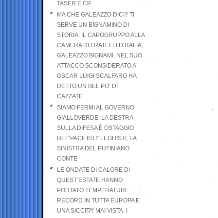
TASER E CP
MA CHE GALEAZZO DICI? TI
SERVE UN BIGNAMINO DI
STORIA. IL CAPOGRUPPO ALLA
CAMERA DI FRATELLI D’ITALIA,
GALEAZZO BIGNAMI, NEL SUO
ATTACCO SCONSIDERATO A
OSCAR LUIGI SCALFARO HA
DETTO UN BEL PO’ DI
CAZZATE
SIAMO FERMI AL GOVERNO
GIALLOVERDE: LA DESTRA
SULLA DIFESA È OSTAGGIO
DEI “PACIFISTI” LEGHISTI, LA
SINISTRA DEL PUTINIANO
CONTE
LE ONDATE DI CALORE DI
QUEST’ESTATE HANNO
PORTATO TEMPERATURE
RECORD IN TUTTA EUROPA E
UNA SICCITA’ MAI VISTA. I