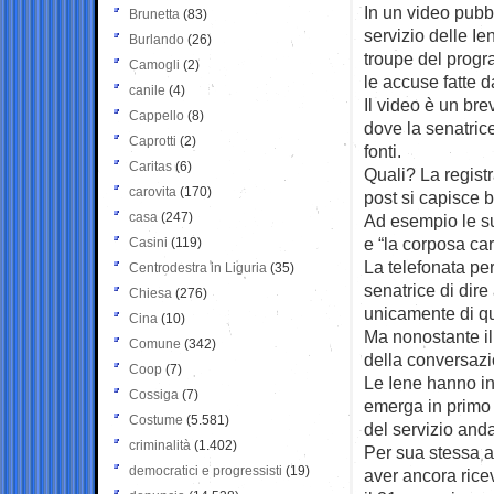
In un video pubb
Brunetta
(83)
servizio delle Ie
Burlando
(26)
troupe del progra
Camogli
(2)
le accuse fatte 
canile
(4)
Il video è un br
Cappello
(8)
dove la senatrice
Caprotti
(2)
fonti.
Caritas
(6)
Quali? La regist
carovita
(170)
post si capisce b
casa
(247)
Ad esempio le su
e “la corposa car
Casini
(119)
La telefonata pe
Centrodestra in Liguria
(35)
senatrice di dir
Chiesa
(276)
unicamente di qu
Cina
(10)
Ma nonostante il
Comune
(342)
della conversazi
Coop
(7)
Le Iene hanno inf
Cossiga
(7)
emerga in primo 
Costume
(5.581)
del servizio anda
criminalità
(1.402)
Per sua stessa a
democratici e progressisti
(19)
aver ancora ricev