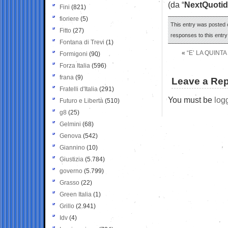
(da “
NextQuotid
Fini
(821)
fioriere
(5)
This entry was posted o
Fitto
(27)
responses to this entr
Fontana di Trevi
(1)
«
“E’ LA QUINT
Formigoni
(90)
Forza Italia
(596)
frana
(9)
Leave a Rep
Fratelli d'Italia
(291)
You must be
log
Futuro e Libertà
(510)
g8
(25)
Gelmini
(68)
Genova
(542)
Giannino
(10)
Giustizia
(5.784)
governo
(5.799)
Grasso
(22)
Green Italia
(1)
Grillo
(2.941)
Idv
(4)