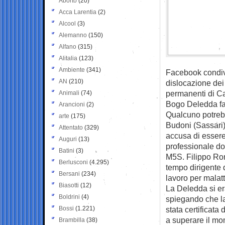
Aborto
(20)
Acca Larentia
(2)
Alcool
(3)
Alemanno
(150)
Alfano
(315)
Alitalia
(123)
Ambiente
(341)
Facebook condivi
AN
(210)
dislocazione dei
permanenti di Ca
Animali
(74)
Bogo Deledda fa
Arancioni
(2)
Qualcuno potrebbe
arte
(175)
Budoni (Sassari) 
Attentato
(329)
accusa di essere
Auguri
(13)
professionale do
Batini
(3)
M5S. Filippo Rom
Berlusconi
(4.295)
tempo dirigente d
Bersani
(234)
lavoro per malatt
Biasotti
(12)
La Deledda si era
Boldrini
(4)
spiegando che la 
Bossi
(1.221)
stata certificata
a superare il mom
Brambilla
(38)