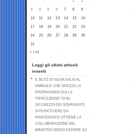
1
2
3
4
5
6
7
8
9
10
11
12
13
14
15
16
17
18
19
20
21
22
23
24
25
26
27
28
29
30
31
« Lug
Leggi gli ultimi articoli
inseriti
IL BLITZ DI SILVIA SALIS AL
VIMINALE CHE SPIAZZA LA
PROPAGANDA SULLA
“PERCEZIONE” DI IN-
SICUREZZA DEI SOVRANISTI:
SI FA RICEVERE DA
PIANTEDOSI E OTTIENE LA
COLLABORAZIONE DEL
MINISTRO SENZA CEDERE SU