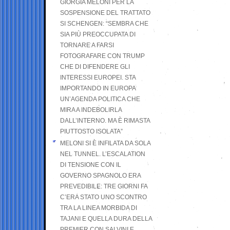
GIORGIA MELONI PER LA
SOSPENSIONE DEL TRATTATO
SI SCHENGEN: “SEMBRA CHE
SIA PIÙ PREOCCUPATA DI
TORNARE A FARSI
FOTOGRAFARE CON TRUMP
CHE DI DIFENDERE GLI
INTERESSI EUROPEI. STA
IMPORTANDO IN EUROPA
UN’AGENDA POLITICA CHE
MIRA A INDEBOLIRLA
DALL’INTERNO. MA È RIMASTA
PIUTTOSTO ISOLATA”
MELONI SI È INFILATA DA SOLA
NEL TUNNEL. L’ESCALATION
DI TENSIONE CON IL
GOVERNO SPAGNOLO ERA
PREVEDIBILE: TRE GIORNI FA
C’ERA STATO UNO SCONTRO
TRA LA LINEA MORBIDA DI
TAJANI E QUELLA DURA DELLA
PREMIER CON SALVINI E