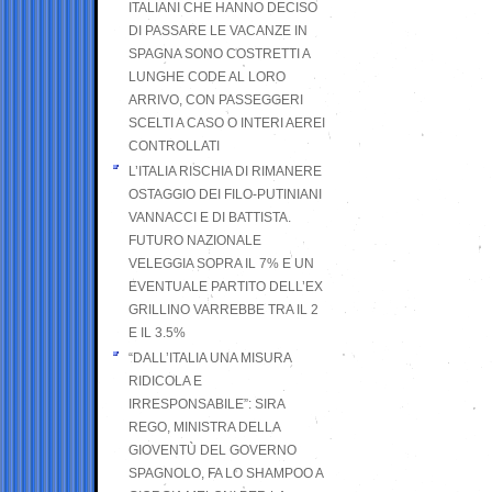
ITALIANI CHE HANNO DECISO
DI PASSARE LE VACANZE IN
SPAGNA SONO COSTRETTI A
LUNGHE CODE AL LORO
ARRIVO, CON PASSEGGERI
SCELTI A CASO O INTERI AEREI
CONTROLLATI
L’ITALIA RISCHIA DI RIMANERE
OSTAGGIO DEI FILO-PUTINIANI
VANNACCI E DI BATTISTA.
FUTURO NAZIONALE
VELEGGIA SOPRA IL 7% E UN
EVENTUALE PARTITO DELL’EX
GRILLINO VARREBBE TRA IL 2
E IL 3.5%
“DALL’ITALIA UNA MISURA
RIDICOLA E
IRRESPONSABILE”: SIRA
REGO, MINISTRA DELLA
GIOVENTÙ DEL GOVERNO
SPAGNOLO, FA LO SHAMPOO A