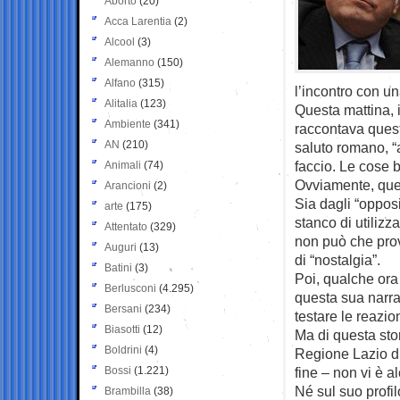
Aborto
(20)
Acca Larentia
(2)
Alcool
(3)
Alemanno
(150)
Alfano
(315)
l’incontro con u
Alitalia
(123)
Questa mattina, i
Ambiente
(341)
raccontava quest
AN
(210)
saluto romano, “a
faccio. Le cose be
Animali
(74)
Ovviamente, ques
Arancioni
(2)
Sia dagli “opposi
arte
(175)
stanco di utiliz
Attentato
(329)
non può che provo
Auguri
(13)
di “nostalgia”.
Batini
(3)
Poi, qualche ora
Berlusconi
(4.295)
questa sua narra
Bersani
(234)
testare le reazion
Biasotti
(12)
Ma di questa sto
Boldrini
(4)
Regione Lazio di
Bossi
(1.221)
fine – non vi è a
Né sul suo profi
Brambilla
(38)