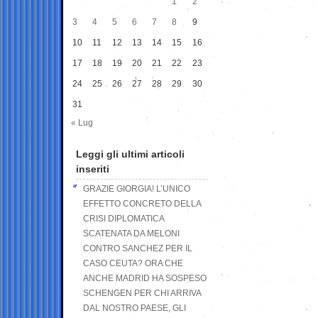
1
2
3
4
5
6
7
8
9
10
11
12
13
14
15
16
17
18
19
20
21
22
23
24
25
26
27
28
29
30
31
« Lug
Leggi gli ultimi articoli
inseriti
GRAZIE GIORGIA! L’UNICO
EFFETTO CONCRETO DELLA
CRISI DIPLOMATICA
SCATENATA DA MELONI
CONTRO SANCHEZ PER IL
CASO CEUTA? ORA CHE
ANCHE MADRID HA SOSPESO
SCHENGEN PER CHI ARRIVA
DAL NOSTRO PAESE, GLI