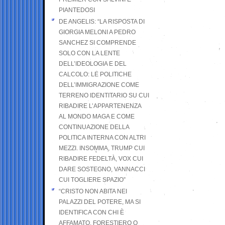
PIANTEDOSI
DE ANGELIS: “LA RISPOSTA DI
GIORGIA MELONI A PEDRO
SANCHEZ SI COMPRENDE
SOLO CON LA LENTE
DELL’IDEOLOGIA E DEL
CALCOLO: LE POLITICHE
DELL’IMMIGRAZIONE COME
TERRENO IDENTITARIO SU CUI
RIBADIRE L’APPARTENENZA
AL MONDO MAGA E COME
CONTINUAZIONE DELLA
POLITICA INTERNA CON ALTRI
MEZZI. INSOMMA, TRUMP CUI
RIBADIRE FEDELTÀ, VOX CUI
DARE SOSTEGNO, VANNACCI
CUI TOGLIERE SPAZIO”
“CRISTO NON ABITA NEI
PALAZZI DEL POTERE, MA SI
IDENTIFICA CON CHI È
AFFAMATO, FORESTIERO O