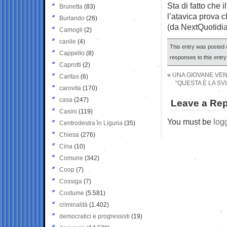
Sta di fatto che 
Brunetta
(83)
l’atavica prova 
Burlando
(26)
(da NextQuotidi
Camogli
(2)
canile
(4)
This entry was posted o
Cappello
(8)
responses to this entr
Caprotti
(2)
«
UNA GIOVANE VEN
Caritas
(6)
“QUESTA È LA SV
carovita
(170)
casa
(247)
Leave a Rep
Casini
(119)
You must be
log
Centrodestra in Liguria
(35)
Chiesa
(276)
Cina
(10)
Comune
(342)
Coop
(7)
Cossiga
(7)
Costume
(5.581)
criminalità
(1.402)
democratici e progressisti
(19)