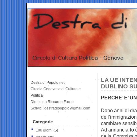
LA UE INTE
Destra di Popolo.net
DUBLINO SU
Circolo Genovese di Cultura e
Politica
PERCHE’ E’ UN
Diretto da Riccardo Fucile
Scrivici: destradipopolo@gmail.com
Dopo anni di dram
dell’immigrazion
Categorie
cambiare sensib
Ad annunciarlo è
100 giorni
(5)
della Commissio