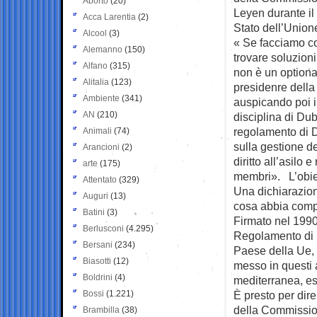
Aborto
(20)
Leyen durante il
Acca Larentia
(2)
Stato dell’Union
Alcool
(3)
« Se facciamo 
Alemanno
(150)
trovare soluzioni
Alfano
(315)
non è un optiona
Alitalia
(123)
presidenre dell
Ambiente
(341)
auspicando poi i
AN
(210)
disciplina di Du
regolamento di 
Animali
(74)
sulla gestione d
Arancioni
(2)
diritto all’asilo 
arte
(175)
membri». L’obiett
Attentato
(329)
Una dichiarazion
Auguri
(13)
cosa abbia compo
Batini
(3)
Firmato nel 1990 
Berlusconi
(4.295)
Regolamento di Du
Bersani
(234)
Paese della Ue, 
Biasotti
(12)
messo in questi a
Boldrini
(4)
mediterranea, es
Bossi
(1.221)
È presto per dir
della Commission
Brambilla
(38)