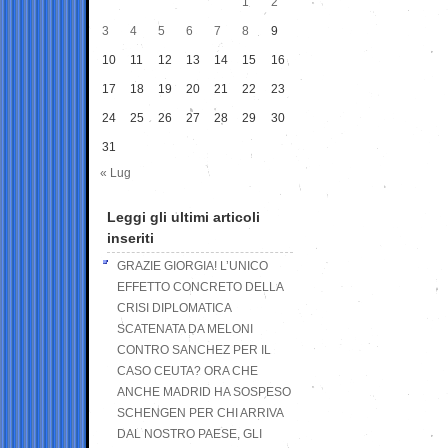
1
2
3
4
5
6
7
8
9
10
11
12
13
14
15
16
17
18
19
20
21
22
23
24
25
26
27
28
29
30
31
« Lug
Leggi gli ultimi articoli
inseriti
GRAZIE GIORGIA! L’UNICO
EFFETTO CONCRETO DELLA
CRISI DIPLOMATICA
SCATENATA DA MELONI
CONTRO SANCHEZ PER IL
CASO CEUTA? ORA CHE
ANCHE MADRID HA SOSPESO
SCHENGEN PER CHI ARRIVA
DAL NOSTRO PAESE, GLI