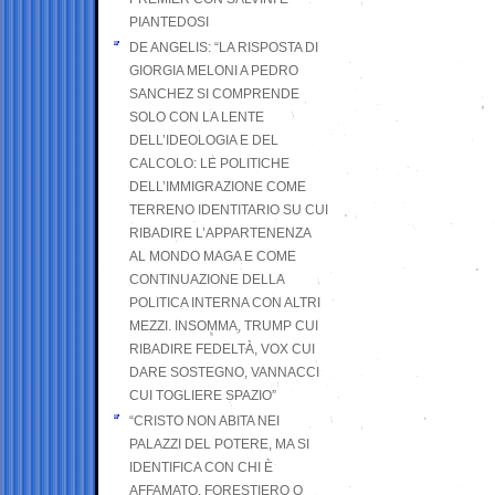
PIANTEDOSI
DE ANGELIS: “LA RISPOSTA DI
GIORGIA MELONI A PEDRO
SANCHEZ SI COMPRENDE
SOLO CON LA LENTE
DELL’IDEOLOGIA E DEL
CALCOLO: LE POLITICHE
DELL’IMMIGRAZIONE COME
TERRENO IDENTITARIO SU CUI
RIBADIRE L’APPARTENENZA
AL MONDO MAGA E COME
CONTINUAZIONE DELLA
POLITICA INTERNA CON ALTRI
MEZZI. INSOMMA, TRUMP CUI
RIBADIRE FEDELTÀ, VOX CUI
DARE SOSTEGNO, VANNACCI
CUI TOGLIERE SPAZIO”
“CRISTO NON ABITA NEI
PALAZZI DEL POTERE, MA SI
IDENTIFICA CON CHI È
AFFAMATO, FORESTIERO O