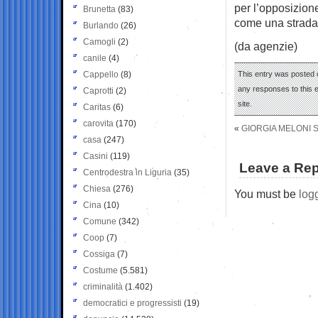
per l’opposizion
Brunetta
(83)
come una strada 
Burlando
(26)
Camogli
(2)
(da agenzie)
canile
(4)
Cappello
(8)
This entry was posted 
any responses to this 
Caprotti
(2)
site.
Caritas
(6)
carovita
(170)
«
GIORGIA MELONI 
casa
(247)
Casini
(119)
Leave a Rep
Centrodestra in Liguria
(35)
Chiesa
(276)
You must be
log
Cina
(10)
Comune
(342)
Coop
(7)
Cossiga
(7)
Costume
(5.581)
criminalità
(1.402)
democratici e progressisti
(19)