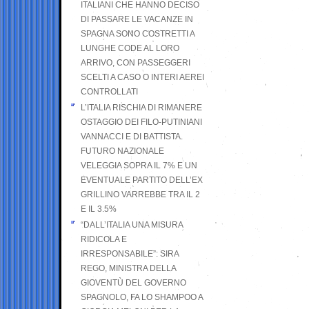
ITALIANI CHE HANNO DECISO
DI PASSARE LE VACANZE IN
SPAGNA SONO COSTRETTI A
LUNGHE CODE AL LORO
ARRIVO, CON PASSEGGERI
SCELTI A CASO O INTERI AEREI
CONTROLLATI
L’ITALIA RISCHIA DI RIMANERE
OSTAGGIO DEI FILO-PUTINIANI
VANNACCI E DI BATTISTA.
FUTURO NAZIONALE
VELEGGIA SOPRA IL 7% E UN
EVENTUALE PARTITO DELL’EX
GRILLINO VARREBBE TRA IL 2
E IL 3.5%
“DALL’ITALIA UNA MISURA
RIDICOLA E
IRRESPONSABILE”: SIRA
REGO, MINISTRA DELLA
GIOVENTÙ DEL GOVERNO
SPAGNOLO, FA LO SHAMPOO A