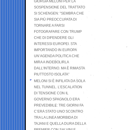
GIORGIA MELONI PER LA
SOSPENSIONE DEL TRATTATO
SI SCHENGEN: “SEMBRA CHE
SIA PIÙ PREOCCUPATA DI
TORNARE A FARSI
FOTOGRAFARE CON TRUMP
CHE DI DIFENDERE GLI
INTERESSI EUROPEI. STA
IMPORTANDO IN EUROPA
UN’AGENDA POLITICA CHE
MIRA A INDEBOLIRLA
DALL’INTERNO. MA È RIMASTA
PIUTTOSTO ISOLATA”
MELONI SI È INFILATA DA SOLA
NEL TUNNEL. L’ESCALATION
DI TENSIONE CON IL
GOVERNO SPAGNOLO ERA
PREVEDIBILE: TRE GIORNI FA
C’ERA STATO UNO SCONTRO
TRA LA LINEA MORBIDA DI
TAJANI E QUELLA DURA DELLA
PREMIER CON SALVINI E