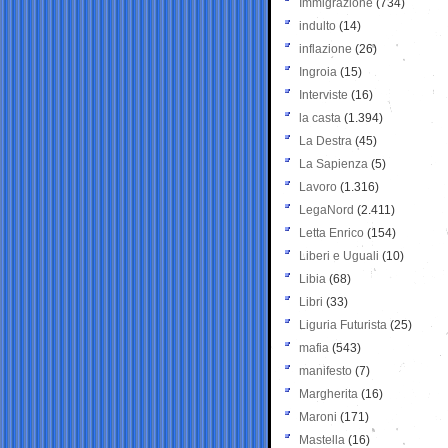
Immigrazione
(734)
indulto
(14)
inflazione
(26)
Ingroia
(15)
Interviste
(16)
la casta
(1.394)
La Destra
(45)
La Sapienza
(5)
Lavoro
(1.316)
LegaNord
(2.411)
Letta Enrico
(154)
Liberi e Uguali
(10)
Libia
(68)
Libri
(33)
Liguria Futurista
(25)
mafia
(543)
manifesto
(7)
Margherita
(16)
Maroni
(171)
Mastella
(16)