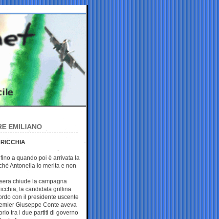
RE EMILIANO
ARICCHIA
 fino a quando poi è arrivata la
rchè Antonella lo merita e non
ì sera chiude la campagna
ricchia, la candidata grillina
cordo con il presidente uscente
premier Giuseppe Conte aveva
rio tra i due partiti di governo