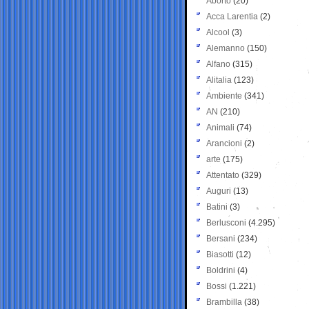
Aborto
(20)
Acca Larentia
(2)
Alcool
(3)
Alemanno
(150)
Alfano
(315)
Alitalia
(123)
Ambiente
(341)
AN
(210)
Animali
(74)
Arancioni
(2)
arte
(175)
Attentato
(329)
Auguri
(13)
Batini
(3)
Berlusconi
(4.295)
Bersani
(234)
Biasotti
(12)
Boldrini
(4)
Bossi
(1.221)
Brambilla
(38)