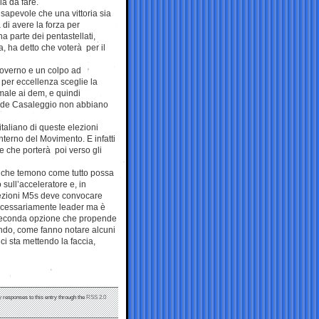
a da fare.
sapevole che una vittoria sia
 di avere la forza per
a parte dei pentastellati,
a, ha detto che voterà per il
governo e un colpo ad
 per eccellenza sceglie la
 male ai dem, e quindi
vide Casaleggio non abbiano
taliano di queste elezioni
interno del Movimento. E infatti
ale che porterà poi verso gli
o che temono come tutto possa
 sull’acceleratore e, in
lezioni M5s deve convocare
necessariamente leader ma è
 seconda opzione che propende
fondo, come fanno notare alcuni
i sta mettendo la faccia,
y responses to this entry through the
RSS 2.0