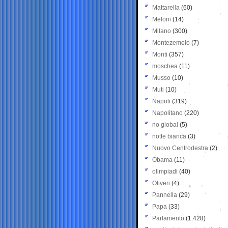
Mattarella
(60)
Meloni
(14)
Milano
(300)
Montezemolo
(7)
Monti
(357)
moschea
(11)
Musso
(10)
Muti
(10)
Napoli
(319)
Napolitano
(220)
no global
(5)
notte bianca
(3)
Nuovo Centrodestra
(2)
Obama
(11)
olimpiadi
(40)
Oliveri
(4)
Pannella
(29)
Papa
(33)
Parlamento
(1.428)