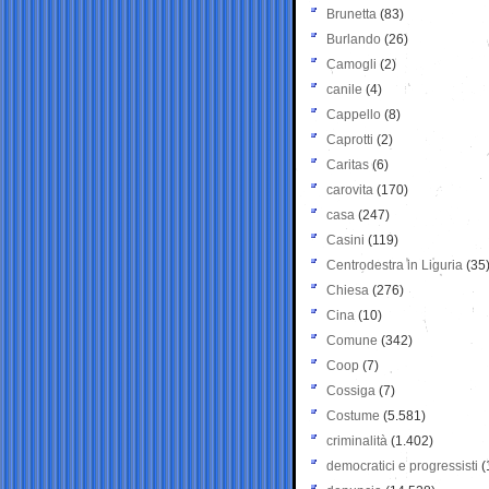
Brunetta
(83)
Burlando
(26)
Camogli
(2)
canile
(4)
Cappello
(8)
Caprotti
(2)
Caritas
(6)
carovita
(170)
casa
(247)
Casini
(119)
Centrodestra in Liguria
(35
Chiesa
(276)
Cina
(10)
Comune
(342)
Coop
(7)
Cossiga
(7)
Costume
(5.581)
criminalità
(1.402)
democratici e progressisti
(