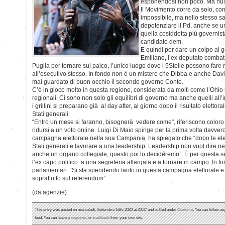
esponendosi non poco. Ma null
Il Movimento corre da solo, con
impossibile, ma nello stesso sa
depotenziare il Pd, anche se un
quella cosiddetta più governist
candidato dem.
E quindi per dare un colpo al 
Emiliano, l’ex deputato combat
Puglia per tornare sul palco, l’unico luogo dove i 5Stelle possono fare
all’esecutivo stesso. In fondo non è un mistero che Dibba e anche Da
mai guardato di buon occhio il secondo governo Conte.
C’è in gioco molto in questa regione, considerata da molti come l’Ohio i
regionali. Ci sono non solo gli equilibri di governo ma anche quelli all’
i grillini si preparano già al day after, al giorno dopo il risultato elettor
Stati generali.
“Entro un mese si faranno, bisognerà vedere come”, riferiscono color
ridursi a un voto online. Luigi Di Maio spinge per la prima volta davvero
campagna elettorale nella sua Campania, ha spiegato che “dopo le e
Stati generali e lavorare a una leadership. Leadership non vuol dire 
anche un organo collegiale, questo poi lo decideremo”. È per questa
l’ex capo politico: a una segreteria allargata e a tornare in campo. In 
parlamentari: “Si sta spendendo tanto in questa campagna elettorale e c
soprattutto sul referendum”.
(da agenzie)
This entry was posted on mercoledì, Settembre 16th, 2020 at 20:47 and is filed under
Costume
. You can follow an
feed. You can
leave a response
, or
trackback
from your own site.