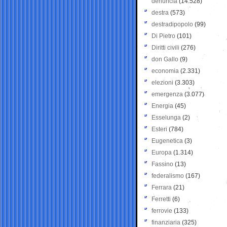
denuncia
(14.528)
destra
(573)
destradipopolo
(99)
Di Pietro
(101)
Diritti civili
(276)
don Gallo
(9)
economia
(2.331)
elezioni
(3.303)
emergenza
(3.077)
Energia
(45)
Esselunga
(2)
Esteri
(784)
Eugenetica
(3)
Europa
(1.314)
Fassino
(13)
federalismo
(167)
Ferrara
(21)
Ferretti
(6)
ferrovie
(133)
finanziaria
(325)