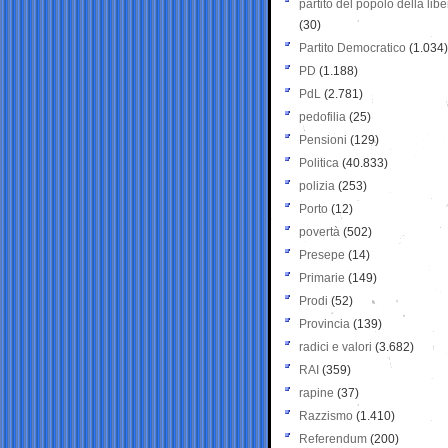
partito del popolo della libe
(30)
Partito Democratico
(1.034)
PD
(1.188)
PdL
(2.781)
pedofilia
(25)
Pensioni
(129)
Politica
(40.833)
polizia
(253)
Porto
(12)
povertà
(502)
Presepe
(14)
Primarie
(149)
Prodi
(52)
Provincia
(139)
radici e valori
(3.682)
RAI
(359)
rapine
(37)
Razzismo
(1.410)
Referendum
(200)