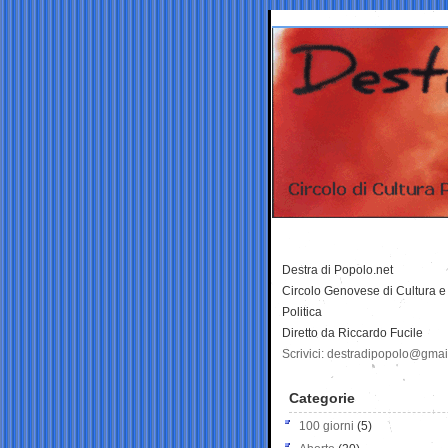
Destra di Popolo.net
Circolo Genovese di Cultura e
Politica
Diretto da Riccardo Fucile
Scrivici: destradipopolo@gma
Categorie
100 giorni
(5)