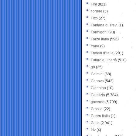
Fini
(821)
fioriere
(5)
Fitto
(27)
Fontana di Trevi
(1)
Formigoni
(90)
Forza Italia
(596)
frana
(9)
Fratelli d'Italia
(291)
Futuro e Libertà
(510)
g8
(25)
Gelmini
(68)
Genova
(542)
Giannino
(10)
Giustizia
(5.784)
governo
(5.799)
Grasso
(22)
Green Italia
(1)
Grillo
(2.941)
Idv
(4)