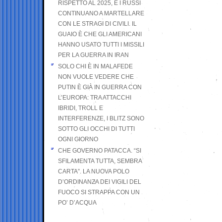
RISPETTO AL 2025, E I RUSSI
CONTINUANO A MARTELLARE
CON LE STRAGI DI CIVILI. IL
GUAIO È CHE GLI AMERICANI
HANNO USATO TUTTI I MISSILI
PER LA GUERRA IN IRAN
SOLO CHI È IN MALAFEDE
NON VUOLE VEDERE CHE
PUTIN È GIÀ IN GUERRA CON
L’EUROPA: TRA ATTACCHI
IBRIDI, TROLL E
INTERFERENZE, I BLITZ SONO
SOTTO GLI OCCHI DI TUTTI
OGNI GIORNO
CHE GOVERNO PATACCA. “SI
SFILAMENTA TUTTA, SEMBRA
CARTA”. LA NUOVA POLO
D’ORDINANZA DEI VIGILI DEL
FUOCO SI STRAPPA CON UN
PO’ D’ACQUA