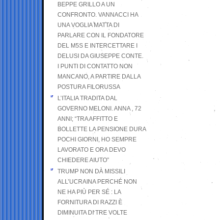
BEPPE GRILLO A UN
CONFRONTO. VANNACCI HA
UNA VOGLIA MATTA DI
PARLARE CON IL FONDATORE
DEL M5S E INTERCETTARE I
DELUSI DA GIUSEPPE CONTE.
I PUNTI DI CONTATTO NON
MANCANO, A PARTIRE DALLA
POSTURA FILORUSSA
L’ITALIA TRADITA DAL
GOVERNO MELONI. ANNA , 72
ANNI; “TRA AFFITTO E
BOLLETTE LA PENSIONE DURA
POCHI GIORNI, HO SEMPRE
LAVORATO E ORA DEVO
CHIEDERE AIUTO”
TRUMP NON DÀ MISSILI
ALL’UCRAINA PERCHÉ NON
NE HA PIÙ PER SÉ : LA
FORNITURA DI RAZZI È
DIMINUITA DI TRE VOLTE