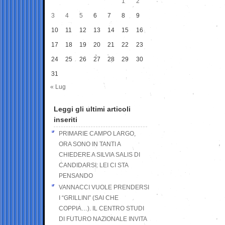
1
2
3
4
5
6
7
8
9
10
11
12
13
14
15
16
17
18
19
20
21
22
23
24
25
26
27
28
29
30
31
« Lug
Leggi gli ultimi articoli
inseriti
PRIMARIE CAMPO LARGO,
ORA SONO IN TANTI A
CHIEDERE A SILVIA SALIS DI
CANDIDARSI: LEI CI STA
PENSANDO
VANNACCI VUOLE PRENDERSI
I “GRILLINI” (SAI CHE
COPPIA…). IL CENTRO STUDI
DI FUTURO NAZIONALE INVITA