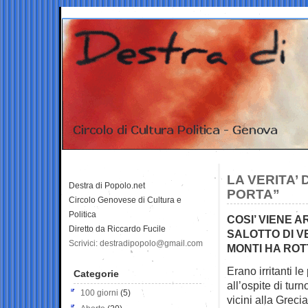
LA VERITA’ 
Destra di Popolo.net
PORTA”
Circolo Genovese di Cultura e
Politica
COSI’ VIENE 
Diretto da Riccardo Fucile
SALOTTO DI V
Scrivici: destradipopolo@gmail.com
MONTI HA ROT
Erano irritanti l
Categorie
all’ospite di turn
100 giorni
(5)
vicini alla Grec