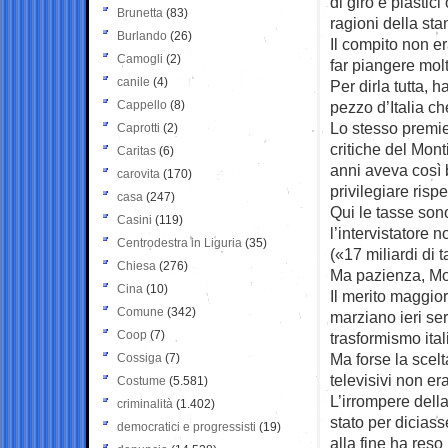
di giro e plastic
Brunetta
(83)
ragioni della sta
Burlando
(26)
Il compito non e
Camogli
(2)
far piangere molti
canile
(4)
Per dirla tutta, h
Cappello
(8)
pezzo d’Italia c
Lo stesso premie
Caprotti
(2)
critiche del Mont
Caritas
(6)
anni aveva così 
carovita
(170)
privilegiare risp
casa
(247)
Qui le tasse sono
Casini
(119)
l’intervistatore 
Centrodestra in Liguria
(35)
(«17 miliardi di t
Chiesa
(276)
Ma pazienza, Mon
Cina
(10)
Il merito maggior
Comune
(342)
marziano ieri se
Coop
(7)
trasformismo ital
Ma forse la scelt
Cossiga
(7)
televisivi non era
Costume
(5.581)
L’irrompere della
criminalità
(1.402)
stato per diciass
democratici e progressisti
(19)
alla fine ha res