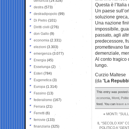
denuncia
(14.528)
Questa è l’Italia 
destra
(573)
Un paese sull’orl
destradipopolo
(99)
soluzione greca,
Di Pietro
(101)
Una nazione finit
Diritti civili
(276)
impossibile, gua
don Gallo
(9)
passato, agli altr
economia
(2.331)
predecessore, fra 
promettevano fant
elezioni
(3.303)
demenziale, ment
emergenza
(3.077)
Al conto tragico 
Energia
(45)
lungo.
Esselunga
(2)
Esteri
(784)
Curzio Maltese
Eugenetica
(3)
(da “
La Repubbl
Europa
(1.314)
This entry was posted 
Fassino
(13)
economia
,
Monti
,
Politi
federalismo
(167)
feed. You can
leave a 
Ferrara
(21)
Ferretti
(6)
«
MONTI: “SUL
ferrovie
(133)
IL “SECOLO XIX” 
finanziaria
(325)
POLITICO A “GEN