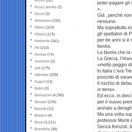
Aborto
(20)
poter pagare gli 
Acca Larentia
(2)
».
Alcool
(3)
Già , perchè non
Alemanno
(150)
nessuno.
Ma soprattutto n
Alfano
(315)
gli spettatori di
Alitalia
(123)
per tre anni si è
Ambiente
(341)
favola.
AN
(210)
La favola che la 
Animali
(74)
La Grecia, l’Irl
Arancioni
(2)
«molto peggio di
arte
(175)
In Italia c’era T
Attentato
(329)
procinto di varar
Auguri
(13)
Il rischio di def
Batini
(3)
in terra».
Ed ecco, in dieci
Berlusconi
(4.295)
per il nuovo prem
Bersani
(234)
avviato a deragli
Biasotti
(12)
Ma una volta sup
Boldrini
(4)
professor Monti è
Bossi
(1.221)
Senza fronzoli, 
Brambilla
(38)