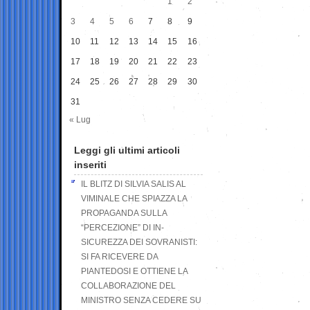
1
2
3
4
5
6
7
8
9
10
11
12
13
14
15
16
17
18
19
20
21
22
23
24
25
26
27
28
29
30
31
« Lug
Leggi gli ultimi articoli
inseriti
IL BLITZ DI SILVIA SALIS AL
VIMINALE CHE SPIAZZA LA
PROPAGANDA SULLA
“PERCEZIONE” DI IN-
SICUREZZA DEI SOVRANISTI:
SI FA RICEVERE DA
PIANTEDOSI E OTTIENE LA
COLLABORAZIONE DEL
MINISTRO SENZA CEDERE SU