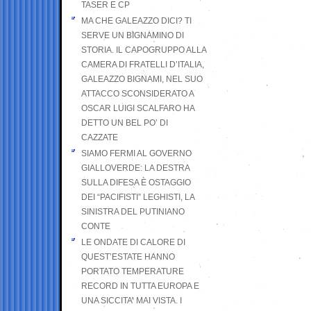
TASER E CP
MA CHE GALEAZZO DICI? TI
SERVE UN BIGNAMINO DI
STORIA. IL CAPOGRUPPO ALLA
CAMERA DI FRATELLI D’ITALIA,
GALEAZZO BIGNAMI, NEL SUO
ATTACCO SCONSIDERATO A
OSCAR LUIGI SCALFARO HA
DETTO UN BEL PO’ DI
CAZZATE
SIAMO FERMI AL GOVERNO
GIALLOVERDE: LA DESTRA
SULLA DIFESA È OSTAGGIO
DEI “PACIFISTI” LEGHISTI, LA
SINISTRA DEL PUTINIANO
CONTE
LE ONDATE DI CALORE DI
QUEST’ESTATE HANNO
PORTATO TEMPERATURE
RECORD IN TUTTA EUROPA E
UNA SICCITA’ MAI VISTA. I