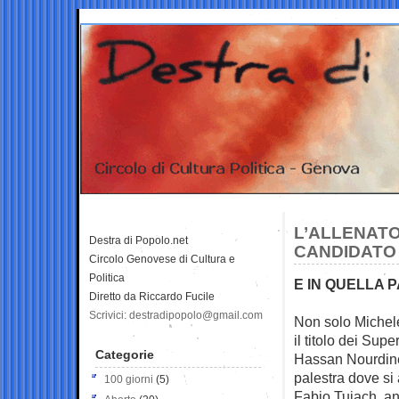
L’ALLENATO
Destra di Popolo.net
CANDIDATO 
Circolo Genovese di Cultura e
Politica
E IN QUELLA P
Diretto da Riccardo Fucile
Scrivici: destradipopolo@gmail.com
Non solo Michele 
il
titolo dei Supe
Categorie
Hassan Nourdine
palestra dove si 
100 giorni
(5)
Fabio Tuiach, anc