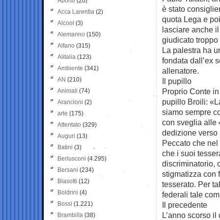
Aborto
(20)
è stato consiglie
Acca Larentia
(2)
quota Lega e poi
Alcool
(3)
lasciare anche il
Alemanno
(150)
giudicato troppo 
Alfano
(315)
La palestra ha u
Alitalia
(123)
fondata dall’ex 
Ambiente
(341)
allenatore.
AN
(210)
Il pupillo
Proprio Conte in 
Animali
(74)
pupillo Broili: «
Arancioni
(2)
siamo sempre com
arte
(175)
con sveglia alle
Attentato
(329)
dedizione verso lo
Auguri
(13)
Peccato che nel 
Batini
(3)
che i suoi tesse
Berlusconi
(4.295)
discriminatorio,
Bersani
(234)
stigmatizza con 
Biasotti
(12)
tesserato. Per tal
Boldrini
(4)
federali tale co
Bossi
(1.221)
Il precedente
L’anno scorso il 
Brambilla
(38)