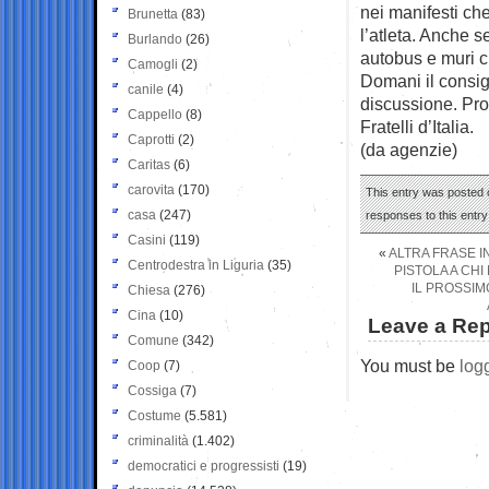
nei manifesti ch
Brunetta
(83)
l’atleta. Anche s
Burlando
(26)
autobus e muri ci
Camogli
(2)
Domani il consig
canile
(4)
discussione. Pro
Cappello
(8)
Fratelli d’Italia.
Caprotti
(2)
(da agenzie)
Caritas
(6)
carovita
(170)
This entry was posted 
casa
(247)
responses to this entr
Casini
(119)
«
ALTRA FRASE I
Centrodestra in Liguria
(35)
PISTOLA A CHI
IL PROSSIM
Chiesa
(276)
Cina
(10)
Leave a Rep
Comune
(342)
You must be
log
Coop
(7)
Cossiga
(7)
Costume
(5.581)
criminalità
(1.402)
democratici e progressisti
(19)