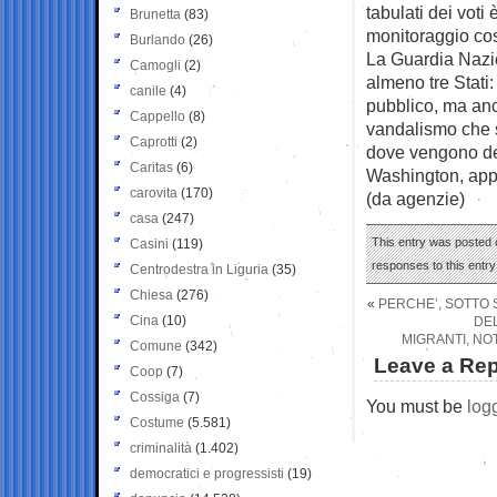
tabulati dei voti
Brunetta
(83)
monitoraggio cos
Burlando
(26)
La Guardia Nazio
Camogli
(2)
almeno tre Stati
canile
(4)
pubblico, ma anch
Cappello
(8)
vandalismo che so
Caprotti
(2)
dove vengono dep
Caritas
(6)
Washington, appu
carovita
(170)
(da agenzie)
casa
(247)
This entry was posted 
Casini
(119)
responses to this entr
Centrodestra in Liguria
(35)
Chiesa
(276)
«
PERCHE’, SOTTO S
Cina
(10)
DEL
MIGRANTI, NOT
Comune
(342)
Leave a Rep
Coop
(7)
Cossiga
(7)
You must be
log
Costume
(5.581)
criminalità
(1.402)
democratici e progressisti
(19)