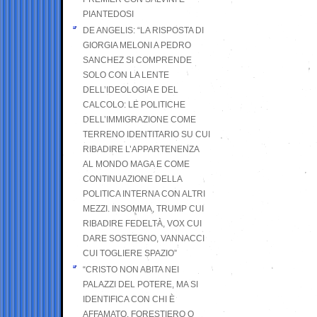
PIANTEDOSI
DE ANGELIS: “LA RISPOSTA DI
GIORGIA MELONI A PEDRO
SANCHEZ SI COMPRENDE
SOLO CON LA LENTE
DELL’IDEOLOGIA E DEL
CALCOLO: LE POLITICHE
DELL’IMMIGRAZIONE COME
TERRENO IDENTITARIO SU CUI
RIBADIRE L’APPARTENENZA
AL MONDO MAGA E COME
CONTINUAZIONE DELLA
POLITICA INTERNA CON ALTRI
MEZZI. INSOMMA, TRUMP CUI
RIBADIRE FEDELTÀ, VOX CUI
DARE SOSTEGNO, VANNACCI
CUI TOGLIERE SPAZIO”
“CRISTO NON ABITA NEI
PALAZZI DEL POTERE, MA SI
IDENTIFICA CON CHI È
AFFAMATO, FORESTIERO O