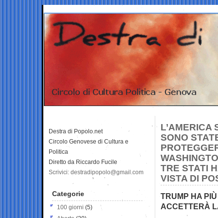
L’AMERICA S
Destra di Popolo.net
SONO STAT
Circolo Genovese di Cultura e
PROTEGGERE
Politica
WASHINGTON
Diretto da Riccardo Fucile
TRE STATI 
Scrivici: destradipopolo@gmail.com
VISTA DI PO
Categorie
TRUMP HA PIÙ
ACCETTERÀ L
100 giorni
(5)