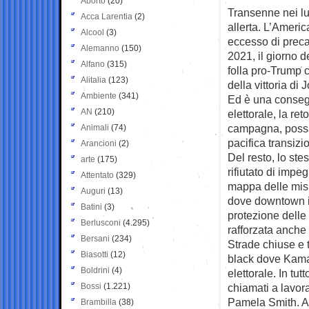
Aborto
(20)
Transenne nei luo
Acca Larentia
(2)
allerta. L’Ameri
Alcool
(3)
eccesso di preca
Alemanno
(150)
2021, il giorno d
Alfano
(315)
folla pro-Trump 
Alitalia
(123)
della vittoria di 
Ambiente
(341)
Ed è una consegu
AN
(210)
elettorale, la re
campagna, possa
Animali
(74)
pacifica transizi
Arancioni
(2)
Del resto, lo ste
arte
(175)
rifiutato di impeg
Attentato
(329)
mappa delle misu
Auguri
(13)
dove downtown i 
Batini
(3)
protezione delle
Berlusconi
(4.295)
rafforzata anche 
Bersani
(234)
Strade chiuse e 
Biasotti
(12)
black dove Kamala
Boldrini
(4)
elettorale. In tut
Bossi
(1.221)
chiamati a lavora
Pamela Smith. A 
Brambilla
(38)