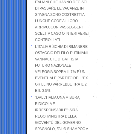
ITALIANI CHE HANNO DECISO
DI PASSARE LE VACANZE IN
SPAGNA SONO COSTRETTI A
LUNGHE CODE AL LORO
ARRIVO, CON PASSEGGERI
SCELTI A CASO O INTERI AEREI
CONTROLLATI
L’ITALIA RISCHIA DI RIMANERE
OSTAGGIO DEI FILO-PUTINIANI
VANNACCI E DI BATTISTA.
FUTURO NAZIONALE
VELEGGIA SOPRA IL 7% E UN
EVENTUALE PARTITO DELL’EX
GRILLINO VARREBBE TRA IL 2
E IL 3.5%
“DALL’ITALIA UNA MISURA
RIDICOLA E
IRRESPONSABILE”: SIRA
REGO, MINISTRA DELLA
GIOVENTÙ DEL GOVERNO
SPAGNOLO, FA LO SHAMPOO A