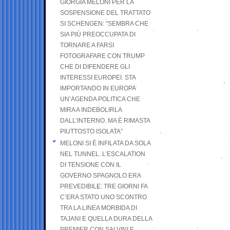
GIORGIA MELONI PER LA
SOSPENSIONE DEL TRATTATO
SI SCHENGEN: “SEMBRA CHE
SIA PIÙ PREOCCUPATA DI
TORNARE A FARSI
FOTOGRAFARE CON TRUMP
CHE DI DIFENDERE GLI
INTERESSI EUROPEI. STA
IMPORTANDO IN EUROPA
UN’AGENDA POLITICA CHE
MIRA A INDEBOLIRLA
DALL’INTERNO. MA È RIMASTA
PIUTTOSTO ISOLATA”
MELONI SI È INFILATA DA SOLA
NEL TUNNEL. L’ESCALATION
DI TENSIONE CON IL
GOVERNO SPAGNOLO ERA
PREVEDIBILE: TRE GIORNI FA
C’ERA STATO UNO SCONTRO
TRA LA LINEA MORBIDA DI
TAJANI E QUELLA DURA DELLA
PREMIER CON SALVINI E