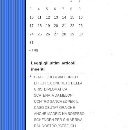
1
2
3
4
5
6
7
8
9
10
11
12
13
14
15
16
17
18
19
20
21
22
23
24
25
26
27
28
29
30
31
« Lug
Leggi gli ultimi articoli
inseriti
GRAZIE GIORGIA! L’UNICO
EFFETTO CONCRETO DELLA
CRISI DIPLOMATICA
SCATENATA DA MELONI
CONTRO SANCHEZ PER IL
CASO CEUTA? ORA CHE
ANCHE MADRID HA SOSPESO
SCHENGEN PER CHI ARRIVA
DAL NOSTRO PAESE, GLI