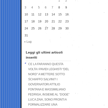
1
2
3
4
5
6
7
8
9
10
11
12
13
14
15
16
17
18
19
20
21
22
23
24
25
26
27
28
29
30
31
« Lug
Leggi gli ultimi articoli
inseriti
CE LA FARANNO QUESTA
VOLTA I PAVIDI LEGHISTI “DEL
NORD” A METTERE SOTTO
SCHIAFFO SALVINI? I
GOVERNATORI ATTILIO
FONTANA E MASSIMILIANO
FEDRIGA, INSIEME AL “DOGE”
LUCA ZAIA, SONO PRONTI A
FORMALIZZARE UNA