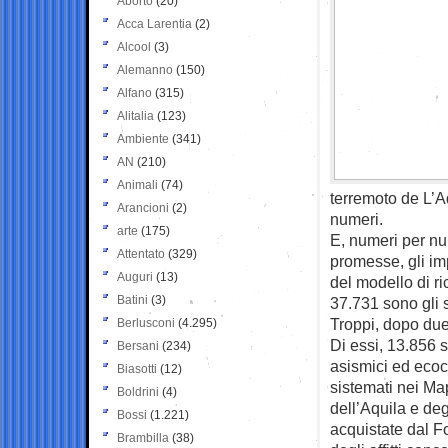
Aborto
(20)
Acca Larentia
(2)
Alcool
(3)
Alemanno
(150)
Alfano
(315)
Alitalia
(123)
Ambiente
(341)
AN
(210)
Animali
(74)
terremoto de L’A
Arancioni
(2)
numeri.
arte
(175)
E, numeri per nu
Attentato
(329)
promesse, gli imp
Auguri
(13)
del modello di ri
Batini
(3)
37.731 sono gli s
Troppi, dopo due
Berlusconi
(4.295)
Di essi, 13.856 s
Bersani
(234)
asismici ed ecoco
Biasotti
(12)
sistemati nei Map
Boldrini
(4)
dell’Aquila e deg
Bossi
(1.221)
acquistate dal F
Brambilla
(38)