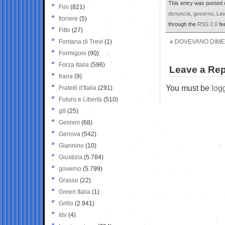
This entry was posted 
Fini
(821)
denuncia
,
governo
,
Lav
fioriere
(5)
through the
RSS 2.0
fe
Fitto
(27)
Fontana di Trevi
(1)
«
DOVEVANO DIME
Formigoni
(90)
Forza Italia
(596)
Leave a Rep
frana
(9)
You must be
log
Fratelli d'Italia
(291)
Futuro e Libertà
(510)
g8
(25)
Gelmini
(68)
Genova
(542)
Giannino
(10)
Giustizia
(5.784)
governo
(5.799)
Grasso
(22)
Green Italia
(1)
Grillo
(2.941)
Idv
(4)