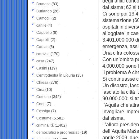
degli affitti con
Brunetta
(83)
dal sisma; 62 si 
Burlando
(26)
Ci sono poi 13.4
Camogli
(2)
sistemazione (600
canile
(4)
ospitati in diver
Cappello
(8)
alloggiate in ca
3.401.000.000 di 
Caprotti
(2)
emergenza, assis
Caritas
(6)
Una cifra colossa
carovita
(170)
Con un’ombra pe
casa
(247)
4.000.000 sono le
Casini
(119)
Il problema è che
Centrodestra in Liguria
(35)
Si continuasse c
Chiesa
(276)
Un disastro, lasc
Cina
(10)
lasciato la citt
Comune
(342)
90.000.000: si tr
Coop
(7)
l’Aquila che attra
invogliare imprend
Cossiga
(7)
dal sisma.
Costume
(5.581)
L’allora preside
criminalità
(1.402)
dell’Aquila Mass
democratici e progressisti
(19)
aprile 2009, due 