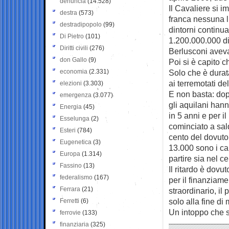
denuncia
(14.528)
Il Cavaliere si 
destra
(573)
franca nessuna l’
destradipopolo
(99)
dintorni continua
Di Pietro
(101)
1.200.000.000 di 
Diritti civili
(276)
Berlusconi aveva
don Gallo
(9)
Poi si è capito 
economia
(2.331)
Solo che è durat
ai terremotati de
elezioni
(3.303)
E non basta: dopo
emergenza
(3.077)
gli aquilani hann
Energia
(45)
in 5 anni e per 
Esselunga
(2)
cominciato a sal
Esteri
(784)
cento del dovuto
Eugenetica
(3)
13.000 sono i ca
Europa
(1.314)
partire sia nel ce
Fassino
(13)
Il ritardo è dov
federalismo
(167)
per il finanziame
Ferrara
(21)
straordinario, il
solo alla fine di
Ferretti
(6)
Un intoppo che s
ferrovie
(133)
finanziaria
(325)