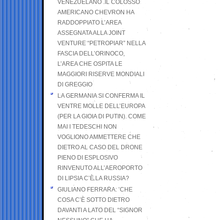
VENEZUELANO .IL COLOSSO
AMERICANO CHEVRON HA
RADDOPPIATO L’AREA
ASSEGNATA ALLA JOINT
VENTURE “PETROPIAR” NELLA
FASCIA DELL’ORINOCO,
L’AREA CHE OSPITA LE
MAGGIORI RISERVE MONDIALI
DI GREGGIO
LA GERMANIA SI CONFERMA IL
VENTRE MOLLE DELL’EUROPA
(PER LA GIOIA DI PUTIN). COME
MAI I TEDESCHI NON
VOGLIONO AMMETTERE CHE
DIETRO AL CASO DEL DRONE
PIENO DI ESPLOSIVO
RINVENUTO ALL’AEROPORTO
DI LIPSIA C’È LA RUSSIA?
GIULIANO FERRARA: ’CHE
COSA C’È SOTTO DIETRO
DAVANTI A LATO DEL “SIGNOR