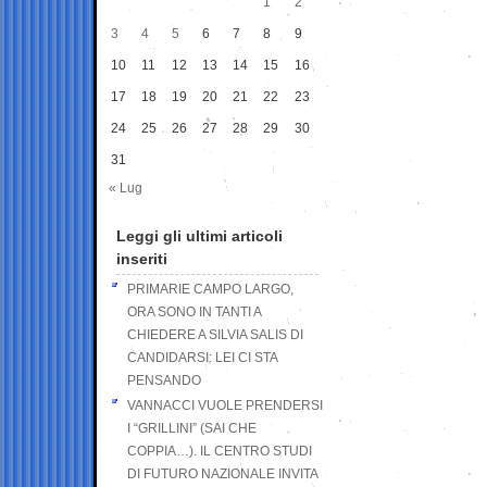
1
2
3
4
5
6
7
8
9
10
11
12
13
14
15
16
17
18
19
20
21
22
23
24
25
26
27
28
29
30
31
« Lug
Leggi gli ultimi articoli
inseriti
PRIMARIE CAMPO LARGO,
ORA SONO IN TANTI A
CHIEDERE A SILVIA SALIS DI
CANDIDARSI: LEI CI STA
PENSANDO
VANNACCI VUOLE PRENDERSI
I “GRILLINI” (SAI CHE
COPPIA…). IL CENTRO STUDI
DI FUTURO NAZIONALE INVITA