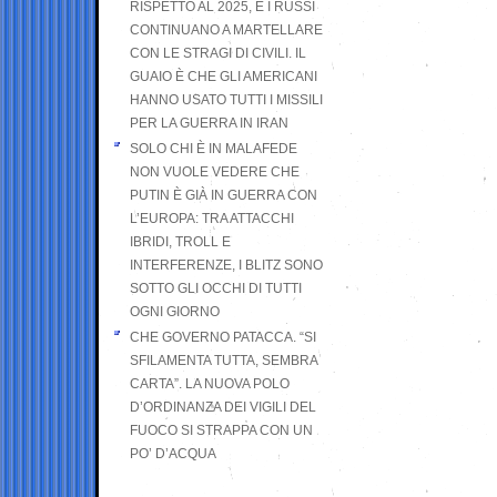
RISPETTO AL 2025, E I RUSSI
CONTINUANO A MARTELLARE
CON LE STRAGI DI CIVILI. IL
GUAIO È CHE GLI AMERICANI
HANNO USATO TUTTI I MISSILI
PER LA GUERRA IN IRAN
SOLO CHI È IN MALAFEDE
NON VUOLE VEDERE CHE
PUTIN È GIÀ IN GUERRA CON
L’EUROPA: TRA ATTACCHI
IBRIDI, TROLL E
INTERFERENZE, I BLITZ SONO
SOTTO GLI OCCHI DI TUTTI
OGNI GIORNO
CHE GOVERNO PATACCA. “SI
SFILAMENTA TUTTA, SEMBRA
CARTA”. LA NUOVA POLO
D’ORDINANZA DEI VIGILI DEL
FUOCO SI STRAPPA CON UN
PO’ D’ACQUA