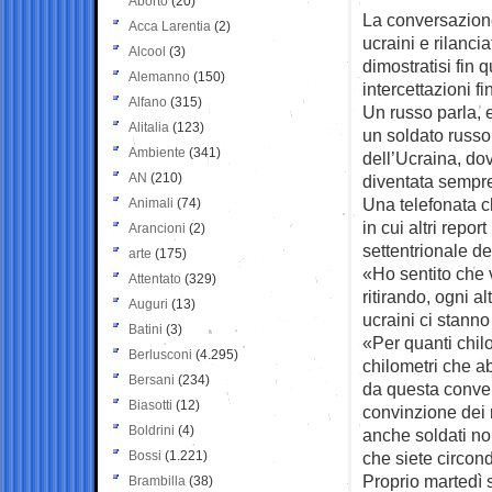
Aborto
(20)
La conversazione
Acca Larentia
(2)
ucraini e rilancia
Alcool
(3)
dimostratisi fin q
Alemanno
(150)
intercettazioni fi
Alfano
(315)
Un russo parla, e
Alitalia
(123)
un soldato russo
Ambiente
(341)
dell’Ucraina, dov
AN
(210)
diventata sempre
Una telefonata ch
Animali
(74)
in cui altri repor
Arancioni
(2)
settentrionale de
arte
(175)
«Ho sentito che 
Attentato
(329)
ritirando, ogni al
Auguri
(13)
ucraini ci stanno
Batini
(3)
«Per quanti chilo
Berlusconi
(4.295)
chilometri che ab
Bersani
(234)
da questa conver
Biasotti
(12)
convinzione dei r
Boldrini
(4)
anche soldati no
Bossi
(1.221)
che siete circond
Proprio martedì 
Brambilla
(38)