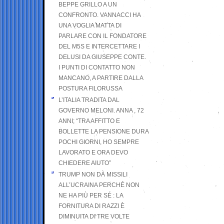
BEPPE GRILLO A UN
CONFRONTO. VANNACCI HA
UNA VOGLIA MATTA DI
PARLARE CON IL FONDATORE
DEL M5S E INTERCETTARE I
DELUSI DA GIUSEPPE CONTE.
I PUNTI DI CONTATTO NON
MANCANO, A PARTIRE DALLA
POSTURA FILORUSSA
L’ITALIA TRADITA DAL
GOVERNO MELONI. ANNA , 72
ANNI; “TRA AFFITTO E
BOLLETTE LA PENSIONE DURA
POCHI GIORNI, HO SEMPRE
LAVORATO E ORA DEVO
CHIEDERE AIUTO”
TRUMP NON DÀ MISSILI
ALL’UCRAINA PERCHÉ NON
NE HA PIÙ PER SÉ : LA
FORNITURA DI RAZZI È
DIMINUITA DI TRE VOLTE