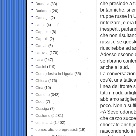
che presiede a tu
Brunetta
(83)
britanniche, si 
Burlando
(26)
truppe russe in U
Camogli
(2)
rinforzare, e ora
canile
(4)
inesperti, parla
Cappello
(8)
che non risultan
Caprotti
(2)
russi, e se quest
Caritas
(6)
riuscirebbe ad a
carovita
(170)
Adesso escono da 
casa
(247)
sembrano conferm
anche al sud.
Casini
(119)
La conversazione
Centrodestra in Liguria
(35)
cos’è, una tatti
Chiesa
(276)
linea del fronte
Cina
(10)
tutti i modi, art
Comune
(342)
abbiamo artiglie
Coop
(7)
poco. Non a suff
Cossiga
(7)
«A Severodonets
Costume
(5.581)
che cazzo succed
criminalità
(1.402)
choccato anch’io
democratici e progressisti
(19)
nascondendo in p