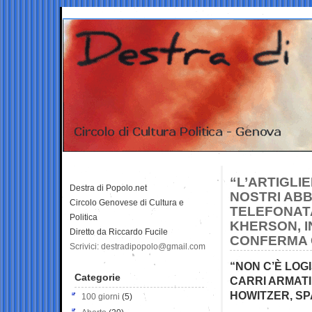
“L’ARTIGLIE
Destra di Popolo.net
NOSTRI AB
Circolo Genovese di Cultura e
TELEFONATA
Politica
KHERSON, I
Diretto da Riccardo Fucile
CONFERMA C
Scrivici: destradipopolo@gmail.com
“NON C’È LOG
Categorie
CARRI ARMATI,
HOWITZER, S
100 giorni
(5)