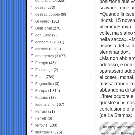
denuncia
(14.528)
posizione due vo
scavare come un
destra
(573)
«Quando finisce i
destradipopolo
(99)
Irkutsk il 5 nov
Di Pietro
(101)
«Dimmi Sanya, m
Diritti civili
(276)
volte, ma siamo 
don Gallo
(9)
nella sacca». «M
economia
(2.331)
risposta del solda
elezioni
(3.303)
sterminando».
emergenza
(3.077)
«Ma non abbiamo
Energia
(45)
addosso, e non r
Esselunga
(2)
sparassero addoss
elicotteri, morta
Esteri
(784)
massacrando così
Eugenetica
(3)
abbandona di tutt
Europa
(1.314)
L’interlocutore è
Fassino
(13)
questo?». «I nos
federalismo
(167)
conclusione è la
Ferrara
(21)
(da La Stampa)
Ferretti
(6)
ferrovie
(133)
This entry was posted o
finanziaria
(325)
responses to this entr