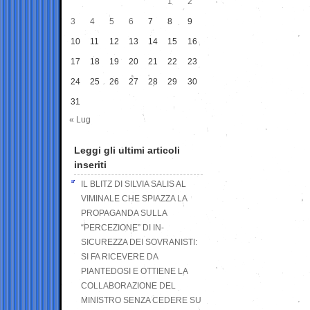
1
2
3
4
5
6
7
8
9
10
11
12
13
14
15
16
17
18
19
20
21
22
23
24
25
26
27
28
29
30
31
« Lug
Leggi gli ultimi articoli
inseriti
IL BLITZ DI SILVIA SALIS AL
VIMINALE CHE SPIAZZA LA
PROPAGANDA SULLA
“PERCEZIONE” DI IN-
SICUREZZA DEI SOVRANISTI:
SI FA RICEVERE DA
PIANTEDOSI E OTTIENE LA
COLLABORAZIONE DEL
MINISTRO SENZA CEDERE SU