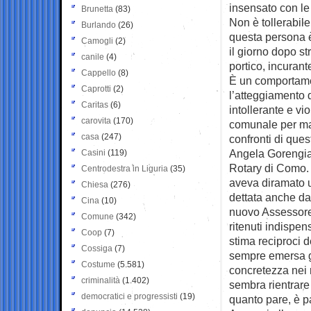
insensato con le
Brunetta
(83)
Non è tollerabil
Burlando
(26)
questa persona è
Camogli
(2)
il giorno dopo st
canile
(4)
portico, incurant
Cappello
(8)
È un comportamen
Caprotti
(2)
l’atteggiamento 
Caritas
(6)
intollerante e vi
carovita
(170)
comunale per man
casa
(247)
confronti di ques
Angela Gorengia,
Casini
(119)
Rotary di Como. A
Centrodestra in Liguria
(35)
aveva diramato u
Chiesa
(276)
dettata anche da
Cina
(10)
nuovo Assessore
Comune
(342)
ritenuti indispen
Coop
(7)
stima reciproci 
Cossiga
(7)
sempre emersa g
Costume
(5.581)
concretezza nei 
criminalità
(1.402)
sembra rientrare 
democratici e progressisti
(19)
quanto pare, è p