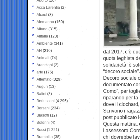
Aborto
(20)
Acca Larentia
(2)
Alcool
(3)
Alemanno
(150)
Alfano
(315)
Alitalia
(123)
Ambiente
(341)
AN
(210)
dal 2017, c’è qu
quota leghista d
Animali
(74)
solidarietà è sol
Arancioni
(2)
“decoro sociale”.
arte
(175)
Decoro sociale 
Attentato
(329)
documentato con
Auguri
(13)
Como”, per togli
Batini
(3)
riparando per la
Berlusconi
(4.295)
dove il clochard,
Bersani
(234)
Scrivono i raga
Biasotti
(12)
post pubblicato i
Boldrini
(4)
Questa mattina, 
Bossi
(1.221)
l’assessora Core
chi dovrebbe lav
Brambilla
(38)