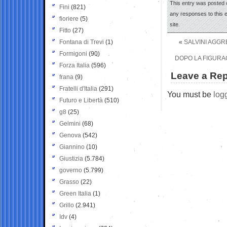
This entry was posted 
Fini
(821)
any responses to this 
fioriere
(5)
site.
Fitto
(27)
Fontana di Trevi
(1)
«
SALVINI AGGR
Formigoni
(90)
DOPO LA FIGURAC
Forza Italia
(596)
Leave a Rep
frana
(9)
Fratelli d'Italia
(291)
You must be
log
Futuro e Libertà
(510)
g8
(25)
Gelmini
(68)
Genova
(542)
Giannino
(10)
Giustizia
(5.784)
governo
(5.799)
Grasso
(22)
Green Italia
(1)
Grillo
(2.941)
Idv
(4)