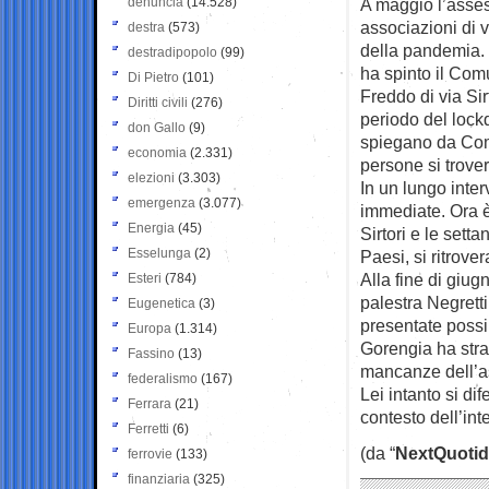
denuncia
(14.528)
A maggio l’asses
associazioni di v
destra
(573)
della pandemia.
destradipopolo
(99)
ha spinto il Com
Di Pietro
(101)
Freddo di via Sir
Diritti civili
(276)
periodo del lockd
don Gallo
(9)
spiegano da Como
economia
(2.331)
persone si trove
elezioni
(3.303)
In un lungo inte
emergenza
(3.077)
immediate. Ora è 
Energia
(45)
Sirtori e le sett
Esselunga
(2)
Paesi, si ritrove
Alla fine di giug
Esteri
(784)
palestra Negrett
Eugenetica
(3)
presentate possib
Europa
(1.314)
Gorengia ha stra
Fassino
(13)
mancanze dell’a
federalismo
(167)
Lei intanto si d
Ferrara
(21)
contesto dell’int
Ferretti
(6)
(da “
NextQuotid
ferrovie
(133)
finanziaria
(325)