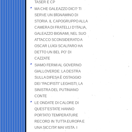
TASER E CP
MA CHE GALEAZZO DICI? TI
SERVE UN BIGNAMINO DI
STORIA. IL CAPOGRUPPO ALLA
CAMERA DI FRATELLI D’ITALIA,
GALEAZZO BIGNAMI, NEL SUO
ATTACCO SCONSIDERATO A
OSCAR LUIGI SCALFARO HA
DETTO UN BEL PO’ DI
CAZZATE
SIAMO FERMI AL GOVERNO
GIALLOVERDE: LA DESTRA
SULLA DIFESA È OSTAGGIO
DEI “PACIFISTI” LEGHISTI, LA
SINISTRA DEL PUTINIANO
CONTE
LE ONDATE DI CALORE DI
QUEST’ESTATE HANNO
PORTATO TEMPERATURE
RECORD IN TUTTA EUROPA E
UNA SICCITA’ MAI VISTA. I