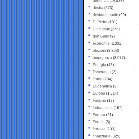
denuncia
(14.528)
destra
(573)
destradipopolo
(99)
Di Pietro
(101)
Diritti civili
(276)
don Gallo
(9)
economia
(2.331)
elezioni
(3.303)
emergenza
(3.077)
Energia
(45)
Esselunga
(2)
Esteri
(784)
Eugenetica
(3)
Europa
(1.314)
Fassino
(13)
federalismo
(167)
Ferrara
(21)
Ferretti
(6)
ferrovie
(133)
finanziaria
(325)