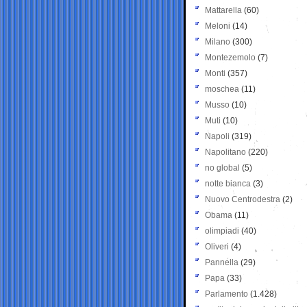
Mattarella
(60)
Meloni
(14)
Milano
(300)
Montezemolo
(7)
Monti
(357)
moschea
(11)
Musso
(10)
Muti
(10)
Napoli
(319)
Napolitano
(220)
no global
(5)
notte bianca
(3)
Nuovo Centrodestra
(2)
Obama
(11)
olimpiadi
(40)
Oliveri
(4)
Pannella
(29)
Papa
(33)
Parlamento
(1.428)