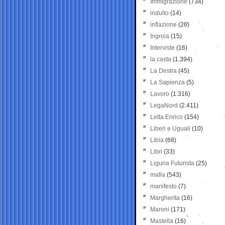
Immigrazione
(734)
indulto
(14)
inflazione
(26)
Ingroia
(15)
Interviste
(16)
la casta
(1.394)
La Destra
(45)
La Sapienza
(5)
Lavoro
(1.316)
LegaNord
(2.411)
Letta Enrico
(154)
Liberi e Uguali
(10)
Libia
(68)
Libri
(33)
Liguria Futurista
(25)
mafia
(543)
manifesto
(7)
Margherita
(16)
Maroni
(171)
Mastella
(16)