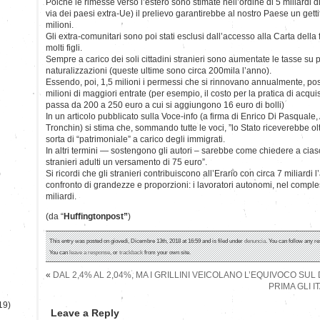
Poichè le rimesse verso l’estero sono stimate nell’ordine di 5 miliardi 
via dei paesi extra-Ue) il prelievo garantirebbe al nostro Paese un getti
milioni.
Gli extra-comunitari sono poi stati esclusi dall’accesso alla Carta della 
molti figli.
Sempre a carico dei soli cittadini stranieri sono aumentate le tasse su
naturalizzazioni (queste ultime sono circa 200mila l’anno).
Essendo, poi, 1,5 milioni i permessi che si rinnovano annualmente, p
milioni di maggiori entrate (per esempio, il costo per la pratica di acqui
passa da 200 a 250 euro a cui si aggiungono 16 euro di bolli)
In un articolo pubblicato sulla Voce-info (a firma di Enrico Di Pasquale
Tronchin) si stima che, sommando tutte le voci, ”lo Stato riceverebbe ol
sorta di “patrimoniale” a carico degli immigrati.
In altri termini — sostengono gli autori – sarebbe come chiedere a ciasc
stranieri adulti un versamento di 75 euro”.
)
Si ricordi che gli stranieri contribuiscono all’Erario con circa 7 miliardi 
confronto di grandezze e proporzioni: i lavoratori autonomi, nel comp
miliardi.
(da “
Huffingtonpost”
)
This entry was posted on giovedì, Dicembre 13th, 2018 at 16:59 and is filed under
denuncia
. You can follow any re
You can
leave a response
, or
trackback
from your own site.
«
DAL 2,4% AL 2,04%, MA I GRILLINI VEICOLANO L’EQUIVOCO SUL 
PRIMA GLI IT
19)
Leave a Reply