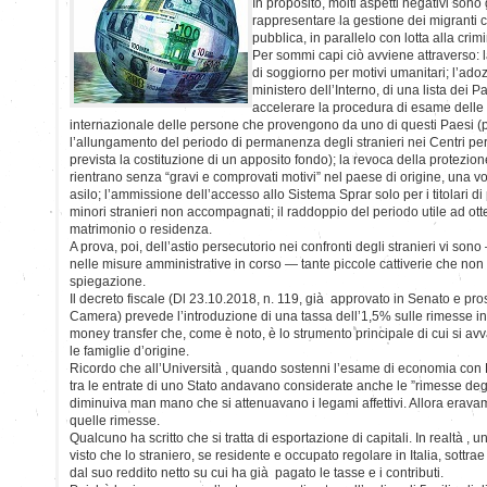
In proposito, molti aspetti negativi sono g
rappresentare la gestione dei migranti
pubblica, in parallelo con lotta alla crim
Per sommi capi ciò avviene attraverso:
di soggiorno per motivi umanitari; l’ado
ministero dell’Interno, di una lista dei Pae
accelerare la procedura di esame dell
internazionale delle persone che provengono da uno di questi Paesi (per
l’allungamento del periodo di permanenza degli stranieri nei Centri per i
prevista la costituzione di un apposito fondo); la revoca della protezio
rientrano senza “gravi e comprovati motivi” nel paese di origine, una vo
asilo; l’ammissione dell’accesso allo Sistema Sprar solo per i titolari di
minori stranieri non accompagnati; il raddoppio del periodo utile ad ott
matrimonio o residenza.
A prova, poi, dell’astio persecutorio nei confronti degli stranieri vi sono 
nelle misure amministrative in corso — tante piccole cattiverie che non 
spiegazione.
Il decreto fiscale (Dl 23.10.2018, n. 119, già approvato in Senato e pros
Camera) prevede l’introduzione di una tassa dell’1,5% sulle rimesse invi
money transfer che, come è noto, è lo strumento principale di cui si avva
le famiglie d’origine.
Ricordo che all’Università , quando sostenni l’esame di economia con 
tra le entrate di uno Stato andavano considerate anche le ”rimesse deg
diminuiva man mano che si attenuavano i legami affettivi. Allora eravamo 
quelle rimesse.
Qualcuno ha scritto che si tratta di esportazione di capitali. In realtà , 
visto che lo straniero, se residente e occupato regolare in Italia, sottra
dal suo reddito netto su cui ha già pagato le tasse e i contributi.