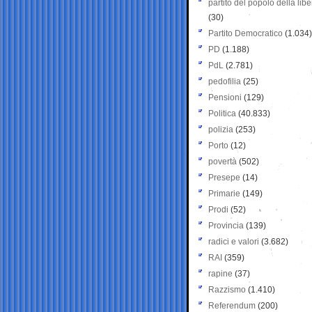
partito del popolo della libe
(30)
Partito Democratico
(1.034)
PD
(1.188)
PdL
(2.781)
pedofilia
(25)
Pensioni
(129)
Politica
(40.833)
polizia
(253)
Porto
(12)
povertà
(502)
Presepe
(14)
Primarie
(149)
Prodi
(52)
Provincia
(139)
radici e valori
(3.682)
RAI
(359)
rapine
(37)
Razzismo
(1.410)
Referendum
(200)