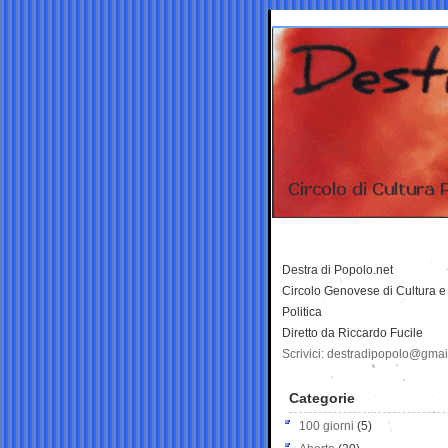
Destra di Popolo.net
Circolo Genovese di Cultura e
Politica
Diretto da Riccardo Fucile
Scrivici: destradipopolo@gma
Categorie
100 giorni
(5)