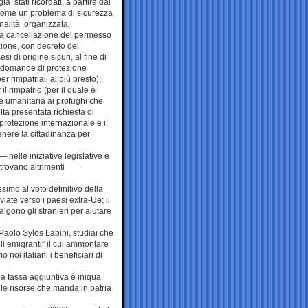
ià stati ricordati, a partire dal
 come un problema di sicurezza
inalità organizzata.
 la cancellazione del permesso
zione, con decreto del
si di origine sicuri, al fine di
e domande di protezione
 rimpatriali al più presto);
l rimpatrio (per il quale è
ne umanitaria ai profughi che
lta presentata richiesta di
 protezione internazionale e i
enere la cittadinanza per
— nelle iniziative legislative e
trovano altrimenti
simo al voto definitivo della
ate verso i paesi extra-Ue; il
lgono gli stranieri per aiutare
Paolo Sylos Labini, studiai che
li emigranti” il cui ammontare
noi italiani i beneficiari di
una tassa aggiuntiva è iniqua
e le risorse che manda in patria