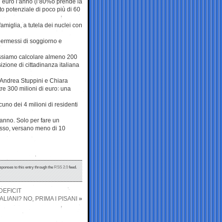
di euro l’anno (l’80%o prende la
to potenziale di poco più di 60
famiglia, a tutela dei nuclei con
 permessi di soggiorno e
ossiamo calcolare almeno 200
sizione di cittadinanza italiana
, Andrea Stuppini e Chiara
tre 300 milioni di euro: una
uno dei 4 milioni di residenti
l’anno. Solo per fare un
lesso, versano meno di 10
sponses to this entry through the
RSS 2.0
feed.
DEFICIT
ALIANI? NO, PRIMA I PISANI
»