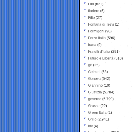
Fini
(821)
fioriere
(5)
Fitto
(27)
Fontana di Trevi
(1)
Formigoni
(90)
Forza Italia
(596)
frana
(9)
Fratelli d'Italia
(291)
Futuro e Libertà
(510)
g8
(25)
Gelmini
(68)
Genova
(542)
Giannino
(10)
Giustizia
(5.784)
governo
(5.799)
Grasso
(22)
Green Italia
(1)
Grillo
(2.941)
Idv
(4)