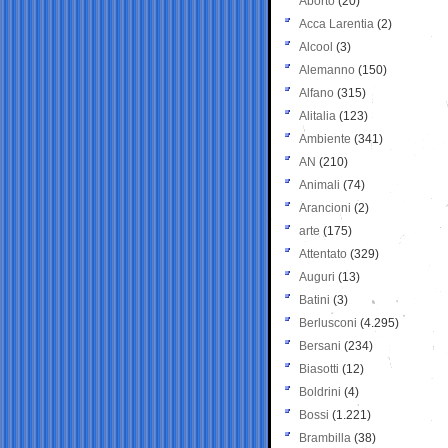
Aborto
(20)
Acca Larentia
(2)
Alcool
(3)
Alemanno
(150)
Alfano
(315)
Alitalia
(123)
Ambiente
(341)
AN
(210)
Animali
(74)
Arancioni
(2)
arte
(175)
Attentato
(329)
Auguri
(13)
Batini
(3)
Berlusconi
(4.295)
Bersani
(234)
Biasotti
(12)
Boldrini
(4)
Bossi
(1.221)
Brambilla
(38)