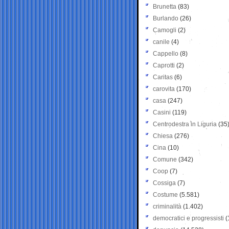
Brunetta
(83)
Burlando
(26)
Camogli
(2)
canile
(4)
Cappello
(8)
Caprotti
(2)
Caritas
(6)
carovita
(170)
casa
(247)
Casini
(119)
Centrodestra in Liguria
(35
Chiesa
(276)
Cina
(10)
Comune
(342)
Coop
(7)
Cossiga
(7)
Costume
(5.581)
criminalità
(1.402)
democratici e progressisti
(