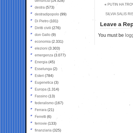
denuncia
(14.528)
«
PUTIN HA TRO
destra
(573)
SILVIA SALIS 
destradipopolo
(99)
Di Pietro
(101)
Leave a Rep
Diritti civili
(276)
You must be
log
don Gallo
(9)
economia
(2.331)
elezioni
(3.303)
emergenza
(3.077)
Energia
(45)
Esselunga
(2)
Esteri
(784)
Eugenetica
(3)
Europa
(1.314)
Fassino
(13)
federalismo
(167)
Ferrara
(21)
Ferretti
(6)
ferrovie
(133)
finanziaria
(325)