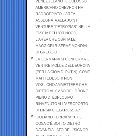
VENEZUELANO .IL COLOSSO
AMERICANO CHEVRON HA
RADDOPPIATO L’AREA
ASSEGNATA ALLA JOINT
VENTURE “PETROPIAR” NELLA
FASCIA DELL’ORINOCO,
L’AREA CHE OSPITA LE
MAGGIORI RISERVE MONDIALI
DI GREGGIO
LA GERMANIA SI CONFERMA IL
VENTRE MOLLE DELL’EUROPA
(PER LA GIOIA DI PUTIN). COME
MAI I TEDESCHI NON
VOGLIONO AMMETTERE CHE
DIETRO AL CASO DEL DRONE
PIENO DI ESPLOSIVO
RINVENUTO ALL’AEROPORTO
DI LIPSIA C’È LA RUSSIA?
GIULIANO FERRARA: ’CHE
COSA C’È SOTTO DIETRO
DAVANTI A LATO DEL “SIGNOR