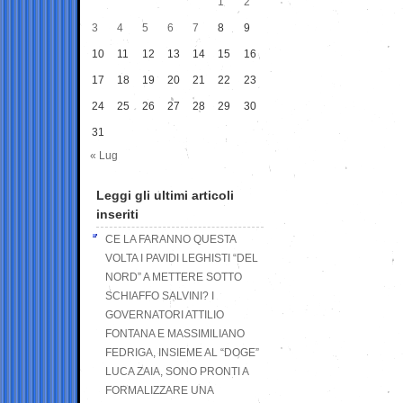
1
2
3
4
5
6
7
8
9
10
11
12
13
14
15
16
17
18
19
20
21
22
23
24
25
26
27
28
29
30
31
« Lug
Leggi gli ultimi articoli
inseriti
CE LA FARANNO QUESTA
VOLTA I PAVIDI LEGHISTI “DEL
NORD” A METTERE SOTTO
SCHIAFFO SALVINI? I
GOVERNATORI ATTILIO
FONTANA E MASSIMILIANO
FEDRIGA, INSIEME AL “DOGE”
LUCA ZAIA, SONO PRONTI A
FORMALIZZARE UNA