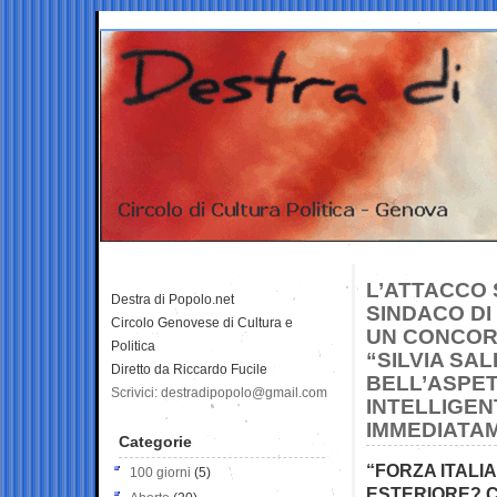
L’ATTACCO 
Destra di Popolo.net
SINDACO DI 
Circolo Genovese di Cultura e
UN CONCORS
Politica
“SILVIA SAL
Diretto da Riccardo Fucile
BELL’ASPET
Scrivici: destradipopolo@gmail.com
INTELLIGEN
IMMEDIATA
Categorie
“FORZA ITALI
100 giorni
(5)
ESTERIORE? 