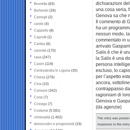
dichiarazioni del
Brunetta
(83)
una cosa seria, 
Burlando
(26)
Genova sa che no
Camogli
(2)
Il commento di G
canile
(4)
ha un programma 
Cappello
(8)
nessun modo, la 
Caprotti
(2)
commentato in una
Caritas
(6)
arrivato Gasparri
carovita
(170)
Salis è che è una
casa
(247)
la Salis è una d
persona intellig
Casini
(119)
escluso, lo capis
Centrodestra in Liguria
(35)
per l’aspetto es
Chiesa
(276)
ancora, sottoline
Cina
(10)
contrappasso dan
Comune
(342)
ragioniam di lor
Coop
(7)
Genova e Gasparr
Cossiga
(7)
(da agenzie)
Costume
(5.581)
criminalità
(1.402)
This entry was posted o
democratici e progressisti
(19)
responses to this entr