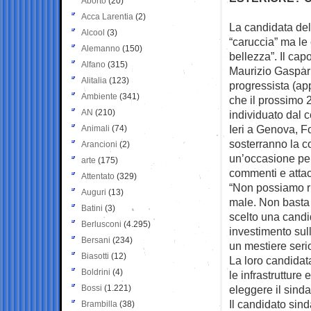
Aborto
(20)
Acca Larentia
(2)
La candidata del
Alcool
(3)
“caruccia” ma le
Alemanno
(150)
bellezza”. Il cap
Alfano
(315)
Maurizio Gasparr
Alitalia
(123)
progressista (ap
Ambiente
(341)
che il prossimo 
AN
(210)
individuato dal c
Ieri a Genova, F
Animali
(74)
sosterranno la co
Arancioni
(2)
un’occasione per 
arte
(175)
commenti e attac
Attentato
(329)
“Non possiamo ri
Auguri
(13)
male. Non basta 
Batini
(3)
scelto una candi
Berlusconi
(4.295)
investimento sulla
Bersani
(234)
un mestiere serio
Biasotti
(12)
La loro candidat
Boldrini
(4)
le infrastrutture
Bossi
(1.221)
eleggere il sind
Il candidato sind
Brambilla
(38)