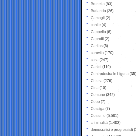
Brunetta
(83)
Burlando
(26)
Camogli
(2)
canile
(4)
Cappello
(8)
Caprotti
(2)
Caritas
(6)
carovita
(170)
casa
(247)
Casini
(119)
Centrodestra in Liguria
(35
Chiesa
(276)
Cina
(10)
Comune
(342)
Coop
(7)
Cossiga
(7)
Costume
(5.581)
criminalità
(1.402)
democratici e progressisti
(