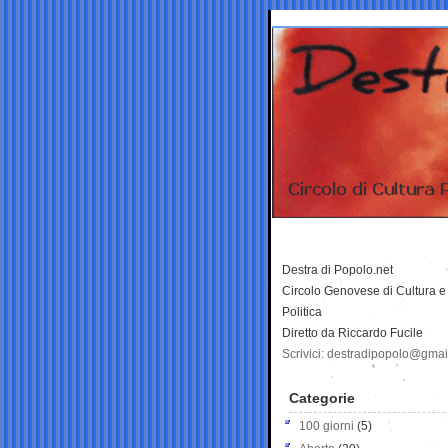
Destra di Popolo.net
Circolo Genovese di Cultura e
Politica
Diretto da Riccardo Fucile
Scrivici: destradipopolo@gma
Categorie
100 giorni
(5)