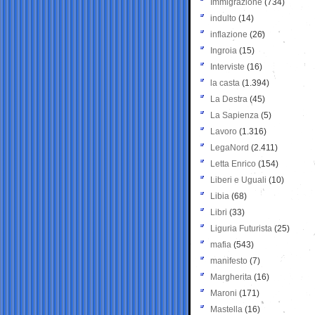
Immigrazione
(734)
indulto
(14)
inflazione
(26)
Ingroia
(15)
Interviste
(16)
la casta
(1.394)
La Destra
(45)
La Sapienza
(5)
Lavoro
(1.316)
LegaNord
(2.411)
Letta Enrico
(154)
Liberi e Uguali
(10)
Libia
(68)
Libri
(33)
Liguria Futurista
(25)
mafia
(543)
manifesto
(7)
Margherita
(16)
Maroni
(171)
Mastella
(16)