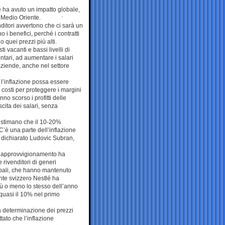
e ha avuto un impatto globale,
l Medio Oriente.
nditori avvertono che ci sarà un
 i benefici, perché i contratti
o quei prezzi più alti.
i vacanti e bassi livelli di
ntari, ad aumentare i salari
 aziende, anche nel settore
e l’inflazione possa essere
 costi per proteggere i margini
no scorso i profitti delle
cita dei salari, senza
, stimano che il 10-20%
“C’è una parte dell’inflazione
 dichiarato Ludovic Subran,
 di approvvigionamento ha
rivenditori di generi
lobali, che hanno mantenuto
ante svizzero Nestlé ha
più o meno lo stesso dell’anno
 quasi il 10% nel primo
a determinazione dei prezzi
ttato che l’inflazione