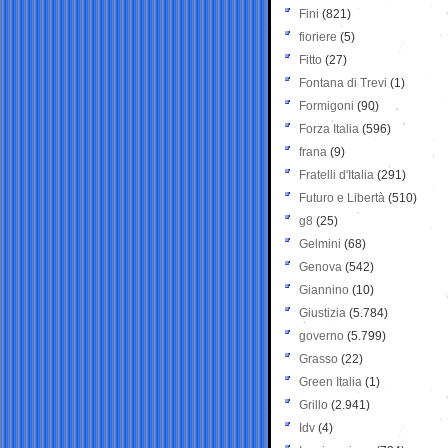
Fini
(821)
fioriere
(5)
Fitto
(27)
Fontana di Trevi
(1)
Formigoni
(90)
Forza Italia
(596)
frana
(9)
Fratelli d'Italia
(291)
Futuro e Libertà
(510)
g8
(25)
Gelmini
(68)
Genova
(542)
Giannino
(10)
Giustizia
(5.784)
governo
(5.799)
Grasso
(22)
Green Italia
(1)
Grillo
(2.941)
Idv
(4)