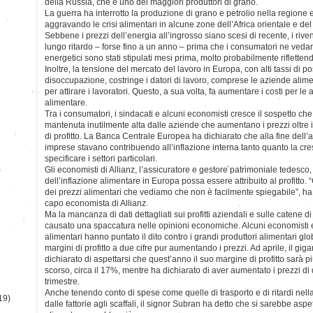
della Russia, che è uno dei maggiori produttori di grano.
La guerra ha interrotto la produzione di grano e petrolio nella regione 
aggravando le crisi alimentari in alcune zone dell’Africa orientale e de
Sebbene i prezzi dell’energia all’ingrosso siano scesi di recente, i rive
lungo ritardo – forse fino a un anno – prima che i consumatori ne vedano
energetici sono stati stipulati mesi prima, molto probabilmente riflettend
Inoltre, la tensione del mercato del lavoro in Europa, con alti tassi di post
disoccupazione, costringe i datori di lavoro, comprese le aziende alime
per attirare i lavoratori. Questo, a sua volta, fa aumentare i costi per le
alimentare.
Tra i consumatori, i sindacati e alcuni economisti cresce il sospetto ch
mantenuta inutilmente alta dalle aziende che aumentano i prezzi oltre i
di profitto. La Banca Centrale Europea ha dichiarato che alla fine dell’an
imprese stavano contribuendo all’inflazione interna tanto quanto la cres
specificare i settori particolari.
)
Gli economisti di Allianz, l’assicuratore e gestore patrimoniale tedesco
dell’inflazione alimentare in Europa possa essere attribuito al profitto. 
dei prezzi alimentari che vediamo che non è facilmente spiegabile”, ha
capo economista di Allianz.
Ma la mancanza di dati dettagliati sui profitti aziendali e sulle catene
causato una spaccatura nelle opinioni economiche. Alcuni economisti e 
alimentari hanno puntato il dito contro i grandi produttori alimentari g
margini di profitto a due cifre pur aumentando i prezzi. Ad aprile, il gig
dichiarato di aspettarsi che quest’anno il suo margine di profitto sarà 
scorso, circa il 17%, mentre ha dichiarato di aver aumentato i prezzi di
trimestre.
Anche tenendo conto di spese come quelle di trasporto e di ritardi nell
19)
dalle fattorie agli scaffali, il signor Subran ha detto che si sarebbe aspe