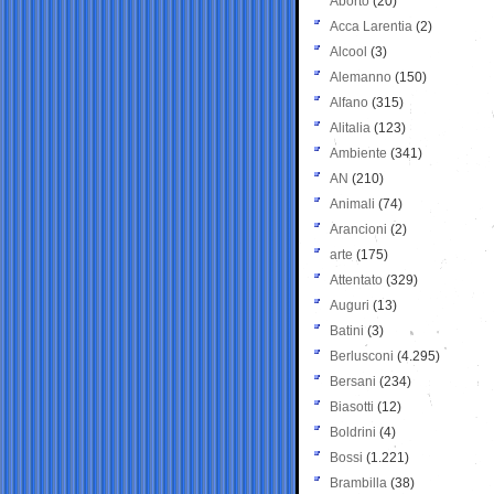
Aborto
(20)
Acca Larentia
(2)
Alcool
(3)
Alemanno
(150)
Alfano
(315)
Alitalia
(123)
Ambiente
(341)
AN
(210)
Animali
(74)
Arancioni
(2)
arte
(175)
Attentato
(329)
Auguri
(13)
Batini
(3)
Berlusconi
(4.295)
Bersani
(234)
Biasotti
(12)
Boldrini
(4)
Bossi
(1.221)
Brambilla
(38)