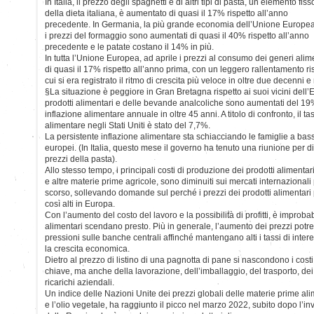
In Italia, il prezzo degli spaghetti e di altri tipi di pasta, un elemento fiss
della dieta italiana, è aumentato di quasi il 17% rispetto all’anno
precedente. In Germania, la più grande economia dell’Unione Europea
i prezzi del formaggio sono aumentati di quasi il 40% rispetto all’anno
precedente e le patate costano il 14% in più.
In tutta l’Unione Europea, ad aprile i prezzi al consumo dei generi ali
di quasi il 17% rispetto all’anno prima, con un leggero rallentamento r
cui si era registrato il ritmo di crescita più veloce in oltre due decenni 
§La situazione è peggiore in Gran Bretagna rispetto ai suoi vicini dell’
prodotti alimentari e delle bevande analcoliche sono aumentati del 19%,
inflazione alimentare annuale in oltre 45 anni. A titolo di confronto, il t
alimentare negli Stati Uniti è stato del 7,7%.
La persistente inflazione alimentare sta schiacciando le famiglie a bass
europei. (In Italia, questo mese il governo ha tenuto una riunione per d
prezzi della pasta).
Allo stesso tempo, i principali costi di produzione dei prodotti alimentari,
e altre materie prime agricole, sono diminuiti sui mercati internazionali
scorso, sollevando domande sul perché i prezzi dei prodotti alimentar
così alti in Europa.
Con l’aumento del costo del lavoro e la possibilità di profitti, è improbab
alimentari scendano presto. Più in generale, l’aumento dei prezzi potr
pressioni sulle banche centrali affinché mantengano alti i tassi di int
la crescita economica.
Dietro al prezzo di listino di una pagnotta di pane si nascondono i costi
chiave, ma anche della lavorazione, dell’imballaggio, del trasporto, dei 
ricarichi aziendali.
Un indice delle Nazioni Unite dei prezzi globali delle materie prime ali
e l’olio vegetale, ha raggiunto il picco nel marzo 2022, subito dopo l’i