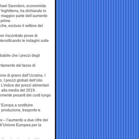
ichael Saunders, economista
nghilterra, ha dichiarato in
La maggior parte dell’aumento
e prime.
iche, escluso il settore del
ver riscontrato prove di
tensificando le indagini sulle
babile che i prezzi degli
entamento del tasso di
ione di grano dall’Ucraina. I
 I prezzi globali dell’olio
 L’indice dei prezzi alimentari
o alla media del 2019.
armente pesanti dei costi lungo
l’Europa a sostituire
i produzione, trasporto e
re – l’aumento a due cifre dei
nell’Unione Europea per la