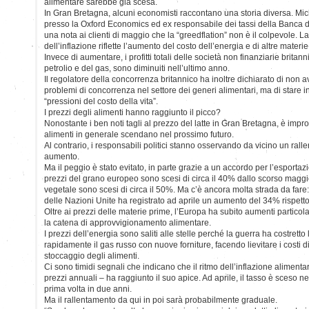
alimentare sarebbe già scesa.
In Gran Bretagna, alcuni economisti raccontano una storia diversa. M
presso la Oxford Economics ed ex responsabile dei tassi della Banca d’I
una nota ai clienti di maggio che la “greedflation” non è il colpevole. 
dell’inflazione riflette l’aumento del costo dell’energia e di altre materi
Invece di aumentare, i profitti totali delle società non finanziarie britann
petrolio e del gas, sono diminuiti nell’ultimo anno.
Il regolatore della concorrenza britannico ha inoltre dichiarato di non a
problemi di concorrenza nel settore dei generi alimentari, ma di stare in
“pressioni del costo della vita”.
I prezzi degli alimenti hanno raggiunto il picco?
Nonostante i ben noti tagli al prezzo del latte in Gran Bretagna, è impro
alimenti in generale scendano nel prossimo futuro.
Al contrario, i responsabili politici stanno osservando da vicino un rall
aumento.
Ma il peggio è stato evitato, in parte grazie a un accordo per l’esportaz
prezzi del grano europeo sono scesi di circa il 40% dallo scorso maggio.
vegetale sono scesi di circa il 50%. Ma c’è ancora molta strada da fare:
delle Nazioni Unite ha registrato ad aprile un aumento del 34% rispett
Oltre ai prezzi delle materie prime, l’Europa ha subito aumenti particol
la catena di approvvigionamento alimentare.
I prezzi dell’energia sono saliti alle stelle perché la guerra ha costretto 
rapidamente il gas russo con nuove forniture, facendo lievitare i costi d
stoccaggio degli alimenti.
Ci sono timidi segnali che indicano che il ritmo dell’inflazione alimenta
prezzi annuali – ha raggiunto il suo apice. Ad aprile, il tasso è sceso 
prima volta in due anni.
Ma il rallentamento da qui in poi sarà probabilmente graduale.