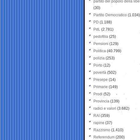
partito del popolo della libe
(30)
Partito Democratico
(1.034)
PD
(1.188)
PdL
(2.781)
pedofilia
(25)
Pensioni
(129)
Politica
(40.799)
polizia
(253)
Porto
(12)
povertà
(502)
Presepe
(14)
Primarie
(149)
Prodi
(52)
Provincia
(139)
radici e valori
(3.682)
RAI
(359)
rapine
(37)
Razzismo
(1.410)
Referendum
(200)