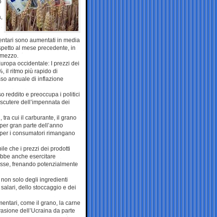
o
,
mentari sono aumentati in media
ispetto al mese precedente, in
e mezzo.
Europa occidentale: I prezzi dei
 il ritmo più rapido di
asso annuale di inflazione
o reddito e preoccupa i politici
iscutere dell’impennata dei
 tra cui il carburante, il grano
 per gran parte dell’anno
i per i consumatori rimangano
ile che i prezzi dei prodotti
ebbe anche esercitare
eresse, frenando potenzialmente
 non solo degli ingredienti
salari, dello stoccaggio e dei
mentari, come il grano, la carne
nvasione dell’Ucraina da parte