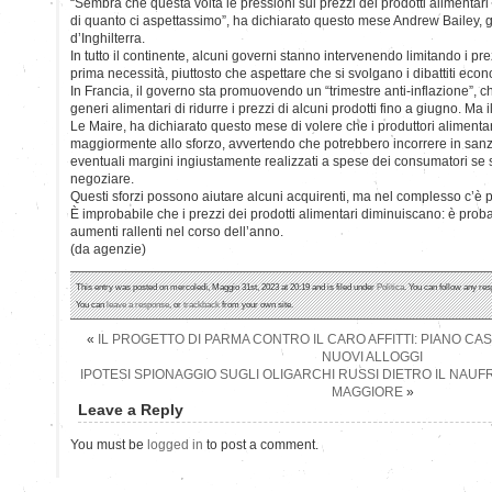
“Sembra che questa volta le pressioni sui prezzi dei prodotti alimenta
di quanto ci aspettassimo”, ha dichiarato questo mese Andrew Bailey, 
d’Inghilterra.
In tutto il continente, alcuni governi stanno intervenendo limitando i pre
prima necessità, piuttosto che aspettare che si svolgano i dibattiti econo
In Francia, il governo sta promuovendo un “trimestre anti-inflazione”, ch
generi alimentari di ridurre i prezzi di alcuni prodotti fino a giugno. Ma 
Le Maire, ha dichiarato questo mese di volere che i produttori alimenta
maggiormente allo sforzo, avvertendo che potrebbero incorrere in sanzi
eventuali margini ingiustamente realizzati a spese dei consumatori se si
negoziare.
Questi sforzi possono aiutare alcuni acquirenti, ma nel complesso c’è 
È improbabile che i prezzi dei prodotti alimentari diminuiscano: è probab
aumenti rallenti nel corso dell’anno.
(da agenzie)
This entry was posted on mercoledì, Maggio 31st, 2023 at 20:19 and is filed under
Politica
. You can follow any res
You can
leave a response
, or
trackback
from your own site.
«
IL PROGETTO DI PARMA CONTRO IL CARO AFFITTI: PIANO CASA
NUOVI ALLOGGI
IPOTESI SPIONAGGIO SUGLI OLIGARCHI RUSSI DIETRO IL NAUF
MAGGIORE
»
Leave a Reply
You must be
logged in
to post a comment.