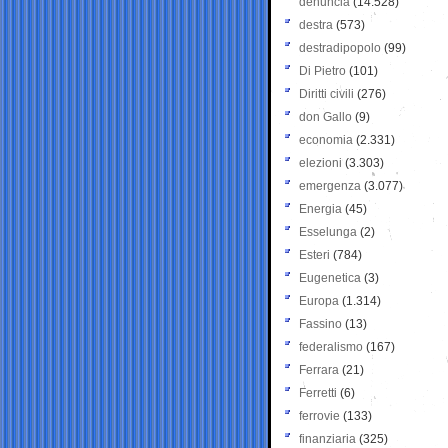
denuncia
(14.528)
destra
(573)
destradipopolo
(99)
Di Pietro
(101)
Diritti civili
(276)
don Gallo
(9)
economia
(2.331)
elezioni
(3.303)
emergenza
(3.077)
Energia
(45)
Esselunga
(2)
Esteri
(784)
Eugenetica
(3)
Europa
(1.314)
Fassino
(13)
federalismo
(167)
Ferrara
(21)
Ferretti
(6)
ferrovie
(133)
finanziaria
(325)