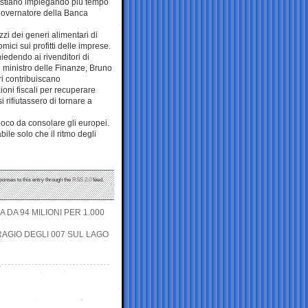
ri stiano impiegando più tempo
governatore della Banca
zzi dei generi alimentari di
mici sui profitti delle imprese.
iedendo ai rivenditori di
il ministro delle Finanze, Bruno
ri contribuiscano
oni fiscali per recuperare
 rifiutassero di tornare a
poco da consolare gli europei.
ile solo che il ritmo degli
ponses to this entry through the
RSS 2.0
feed.
 DA 94 MILIONI PER 1.000
RAGIO DEGLI 007 SUL LAGO