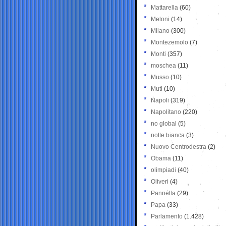
Mattarella
(60)
Meloni
(14)
Milano
(300)
Montezemolo
(7)
Monti
(357)
moschea
(11)
Musso
(10)
Muti
(10)
Napoli
(319)
Napolitano
(220)
no global
(5)
notte bianca
(3)
Nuovo Centrodestra
(2)
Obama
(11)
olimpiadi
(40)
Oliveri
(4)
Pannella
(29)
Papa
(33)
Parlamento
(1.428)