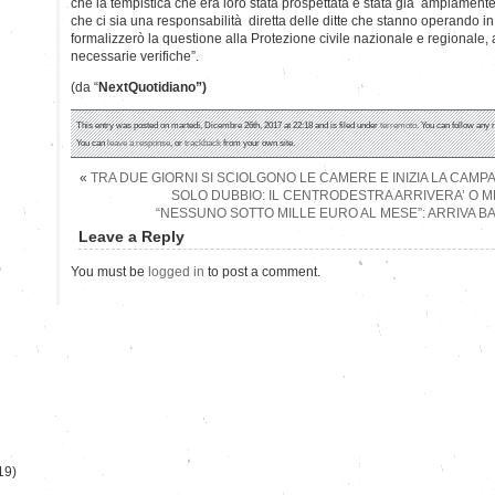
che la tempistica che era loro stata prospettata è stata già ampiamente 
che ci sia una responsabilità diretta delle ditte che stanno operando i
formalizzerò la questione alla Protezione civile nazionale e regionale, 
necessarie verifiche”.
(da “
NextQuotidiano”)
This entry was posted on martedì, Dicembre 26th, 2017 at 22:18 and is filed under
terremoto
. You can follow any 
You can
leave a response
, or
trackback
from your own site.
«
TRA DUE GIORNI SI SCIOLGONO LE CAMERE E INIZIA LA CAM
SOLO DUBBIO: IL CENTRODESTRA ARRIVERA’ O M
“NESSUNO SOTTO MILLE EURO AL MESE”: ARRIVA 
Leave a Reply
)
You must be
logged in
to post a comment.
19)