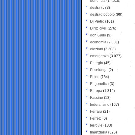
denuncia
(14.528)
destra
(573)
destradipopolo
(99)
Di Pietro
(101)
Diritti civili
(276)
don Gallo
(9)
economia
(2.331)
elezioni
(3.303)
emergenza
(3.077)
Energia
(45)
Esselunga
(2)
Esteri
(784)
Eugenetica
(3)
Europa
(1.314)
Fassino
(13)
federalismo
(167)
Ferrara
(21)
Ferretti
(6)
ferrovie
(133)
finanziaria
(325)