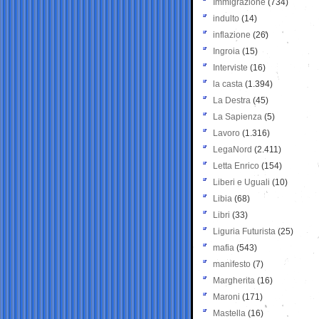
Immigrazione
(734)
indulto
(14)
inflazione
(26)
Ingroia
(15)
Interviste
(16)
la casta
(1.394)
La Destra
(45)
La Sapienza
(5)
Lavoro
(1.316)
LegaNord
(2.411)
Letta Enrico
(154)
Liberi e Uguali
(10)
Libia
(68)
Libri
(33)
Liguria Futurista
(25)
mafia
(543)
manifesto
(7)
Margherita
(16)
Maroni
(171)
Mastella
(16)