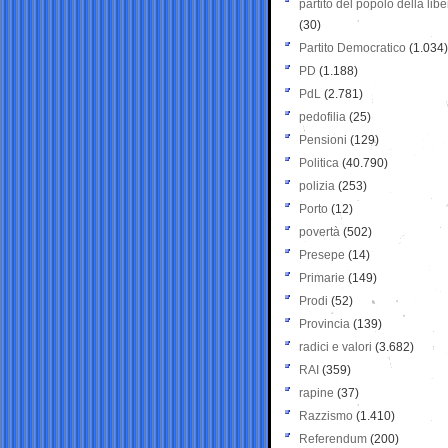
partito del popolo della libe
(30)
Partito Democratico
(1.034)
PD
(1.188)
PdL
(2.781)
pedofilia
(25)
Pensioni
(129)
Politica
(40.790)
polizia
(253)
Porto
(12)
povertà
(502)
Presepe
(14)
Primarie
(149)
Prodi
(52)
Provincia
(139)
radici e valori
(3.682)
RAI
(359)
rapine
(37)
Razzismo
(1.410)
Referendum
(200)