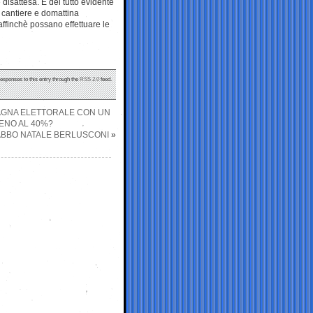
disattesa. È del tutto evidente
n cantiere e domattina
affinchè possano effettuare le
responses to this entry through the
RSS 2.0
feed.
PAGNA ELETTORALE CON UN
ENO AL 40%?
BABBO NATALE BERLUSCONI
»