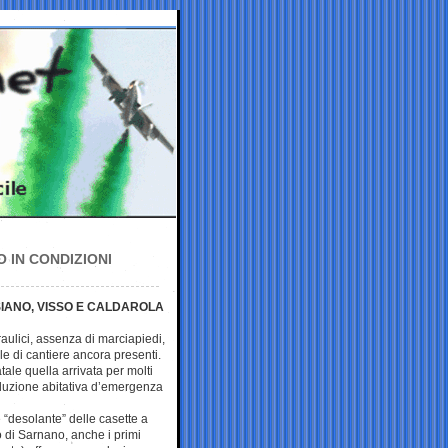
 IN CONDIZIONI
SIANO, VISSO E CALDAROLA
draulici, assenza di marciapiedi,
ale di cantiere ancora presenti.
ale quella arrivata per molti
luzione abitativa d’emergenza
“desolante” delle casette a
 di Sarnano, anche i primi