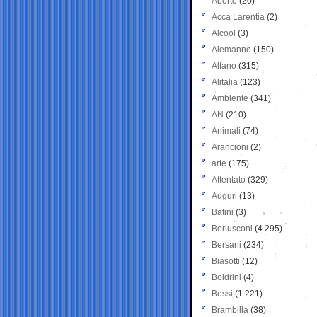
Aborto
(20)
Acca Larentia
(2)
Alcool
(3)
Alemanno
(150)
Alfano
(315)
Alitalia
(123)
Ambiente
(341)
AN
(210)
Animali
(74)
Arancioni
(2)
arte
(175)
Attentato
(329)
Auguri
(13)
Batini
(3)
Berlusconi
(4.295)
Bersani
(234)
Biasotti
(12)
Boldrini
(4)
Bossi
(1.221)
Brambilla
(38)