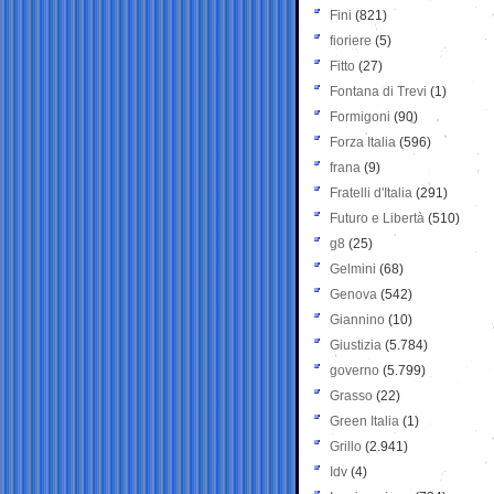
Fini
(821)
fioriere
(5)
Fitto
(27)
Fontana di Trevi
(1)
Formigoni
(90)
Forza Italia
(596)
frana
(9)
Fratelli d'Italia
(291)
Futuro e Libertà
(510)
g8
(25)
Gelmini
(68)
Genova
(542)
Giannino
(10)
Giustizia
(5.784)
governo
(5.799)
Grasso
(22)
Green Italia
(1)
Grillo
(2.941)
Idv
(4)