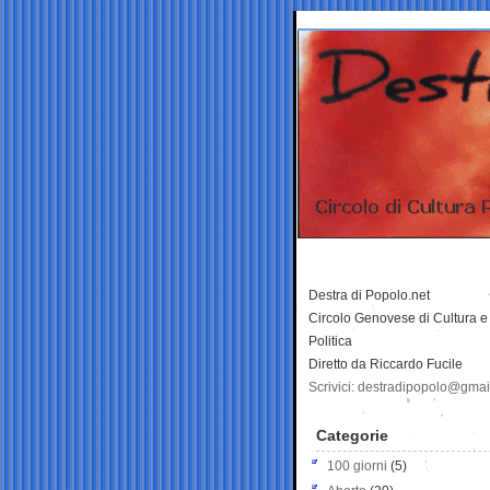
Destra di Popolo.net
Circolo Genovese di Cultura e
Politica
Diretto da Riccardo Fucile
Scrivici: destradipopolo@gma
Categorie
100 giorni
(5)