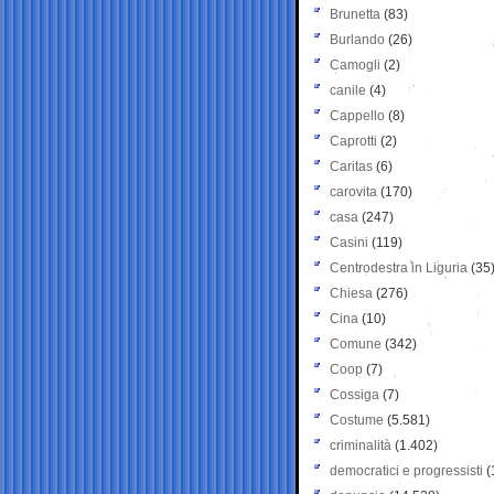
Brunetta
(83)
Burlando
(26)
Camogli
(2)
canile
(4)
Cappello
(8)
Caprotti
(2)
Caritas
(6)
carovita
(170)
casa
(247)
Casini
(119)
Centrodestra in Liguria
(35
Chiesa
(276)
Cina
(10)
Comune
(342)
Coop
(7)
Cossiga
(7)
Costume
(5.581)
criminalità
(1.402)
democratici e progressisti
(