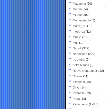
Mattarella
(60)
Meloni
(14)
Milano
(300)
Montezemolo
(7)
Monti
(357)
moschea
(11)
Musso
(10)
Muti
(10)
Napoli
(319)
Napolitano
(220)
no global
(5)
notte bianca
(3)
Nuovo Centrodestra
(2)
Obama
(11)
olimpiadi
(40)
Oliveri
(4)
Pannella
(29)
Papa
(33)
Parlamento
(1.428)