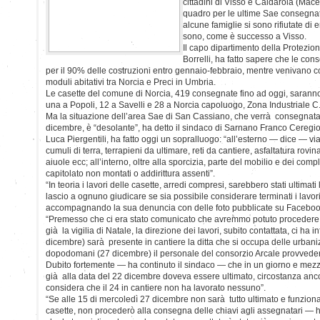
cittadini di Visso e Caldarola (Ma
quadro per le ultime Sae consegnat
alcune famiglie si sono rifiutate di e
sono, come è successo a Visso.
Il capo dipartimento della Protezio
Borrelli, ha fatto sapere che le co
per il 90% delle costruzioni entro gennaio-febbraio, mentre venivano c
moduli abitativi tra Norcia e Preci in Umbria.
Le casette del comune di Norcia, 419 consegnate fino ad oggi, saranno co
una a Popoli, 12 a Savelli e 28 a Norcia capoluogo, Zona Industriale C
Ma la situazione dell’area Sae di San Cassiano, che verrà consegnata
dicembre, è “desolante”, ha detto il sindaco di Sarnano Franco Ceregio
Luca Piergentili, ha fatto oggi un sopralluogo: “all’esterno — dice — vi
cumuli di terra, terrapieni da ultimare, reti da cantiere, asfaltatura rovin
aiuole ecc; all’interno, oltre alla sporcizia, parte del mobilio e dei comp
capitolato non montati o addirittura assenti”.
“In teoria i lavori delle casette, arredi compresi, sarebbero stati ultima
lascio a ognuno giudicare se sia possibile considerare terminati i lavori
accompagnando la sua denuncia con delle foto pubblicate su Faceboo
“Premesso che ci era stato comunicato che avremmo potuto procedere 
già la vigilia di Natale, la direzione dei lavori, subito contattata, ci ha
dicembre) sarà presente in cantiere la ditta che si occupa delle urbani
dopodomani (27 dicembre) il personale del consorzio Arcale provvederà 
Dubito fortemente — ha continuto il sindaco — che in un giorno e mezzo
già alla data del 22 dicembre doveva essere ultimato, circostanza anco
considera che il 24 in cantiere non ha lavorato nessuno”.
“Se alle 15 di mercoledì 27 dicembre non sarà tutto ultimato e funzion
casette, non procederò alla consegna delle chiavi agli assegnatari — ha