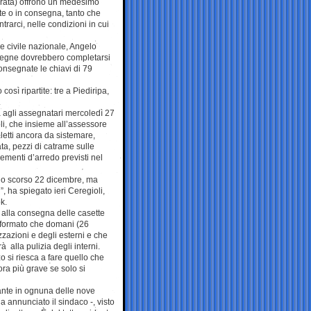
cerata) offrono un medesimo
e o in consegna, tanto che
ntrarci, nelle condizioni in cui
ne civile nazionale, Angelo
nsegne dovrebbero completarsi
onsegnate le chiavi di 79
sì ripartite: tre a Piediripa,
.
 agli assegnatari mercoledì 27
li, che insieme all’assessore
aletti ancora da sistemare,
ata, pezzi di catrame sulle
lementi d’arredo previsti nel
ti lo scorso 22 dicembre, ma
”, ha spiegato ieri Ceregioli,
k.
alla consegna delle casette
 informato che domani (26
zzazioni e degli esterni e che
alla pulizia degli interni.
 si riesca a fare quello che
ra più grave se solo si
ante in ognuna delle nove
 annunciato il sindaco -, visto