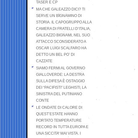
TASER E CP
MA CHE GALEAZZO DICI? TI
SERVE UN BIGNAMINO DI
STORIA. IL CAPOGRUPPO ALLA
CAMERA DI FRATELLI D’ITALIA,
GALEAZZO BIGNAMI, NEL SUO
ATTACCO SCONSIDERATO A
OSCAR LUIGI SCALFARO HA
DETTO UN BEL PO’ DI
CAZZATE
SIAMO FERMI AL GOVERNO
GIALLOVERDE: LA DESTRA
SULLA DIFESA È OSTAGGIO
DEI “PACIFISTI” LEGHISTI, LA
SINISTRA DEL PUTINIANO
CONTE
LE ONDATE DI CALORE DI
QUEST’ESTATE HANNO
PORTATO TEMPERATURE
RECORD IN TUTTA EUROPA E
UNA SICCITA’ MAI VISTA. I