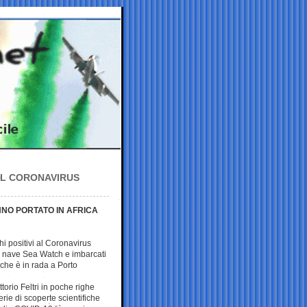
IL CORONAVIRUS
NNO PORTATO IN AFRICA
i positivi al Coronavirus
la nave Sea Watch e imbarcati
he è in rada a Porto
ittorio Feltri in poche righe
erie di scoperte scientifiche