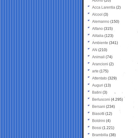
Aborto
(20)
Acca Larentia
(2)
Alcool
(3)
Alemanno
(150)
Alfano
(315)
Alitalia
(123)
Ambiente
(341)
AN
(210)
Animali
(74)
Arancioni
(2)
arte
(175)
Attentato
(329)
Auguri
(13)
Batini
(3)
Berlusconi
(4.295)
Bersani
(234)
Biasotti
(12)
Boldrini
(4)
Bossi
(1.221)
Brambilla
(38)