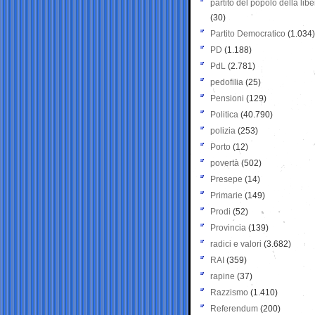
partito del popolo della libe
(30)
Partito Democratico
(1.034)
PD
(1.188)
PdL
(2.781)
pedofilia
(25)
Pensioni
(129)
Politica
(40.790)
polizia
(253)
Porto
(12)
povertà
(502)
Presepe
(14)
Primarie
(149)
Prodi
(52)
Provincia
(139)
radici e valori
(3.682)
RAI
(359)
rapine
(37)
Razzismo
(1.410)
Referendum
(200)