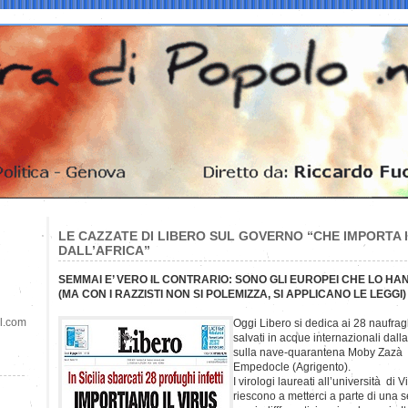
LE CAZZATE DI LIBERO SUL GOVERNO “CHE IMPORTA 
DALL’AFRICA”
SEMMAI E’ VERO IL CONTRARIO: SONO GLI EUROPEI CHE LO HA
(MA CON I RAZZISTI NON SI POLEMIZZA, SI APPLICANO LE LEGGI)
il.com
Oggi Libero si dedica ai 28 naufragh
salvati in acque internazionali dal
sulla nave-quarantena Moby Zazà c
Empedocle (Agrigento).
I virologi laureati all’università di V
riescono a metterci a parte di una s