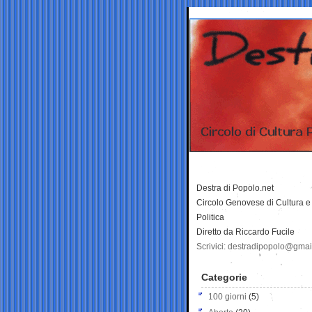
Destra di Popolo.net
Circolo Genovese di Cultura e
Politica
Diretto da Riccardo Fucile
Scrivici: destradipopolo@gma
Categorie
100 giorni
(5)