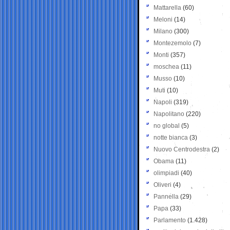
Mattarella
(60)
Meloni
(14)
Milano
(300)
Montezemolo
(7)
Monti
(357)
moschea
(11)
Musso
(10)
Muti
(10)
Napoli
(319)
Napolitano
(220)
no global
(5)
notte bianca
(3)
Nuovo Centrodestra
(2)
Obama
(11)
olimpiadi
(40)
Oliveri
(4)
Pannella
(29)
Papa
(33)
Parlamento
(1.428)