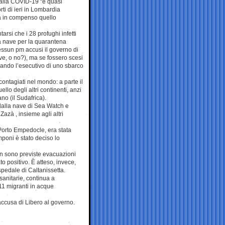
Italia COVID-19 “è quasi
rti di ieri in Lombardia
a in compenso quello
tarsi che i 28 profughi infetti
la nave per la quarantena
ssun pm accusi il governo di
ve, o no?), ma se fossero scesi
sando l’esecutivo di uno sbarco
contagiati nel mondo: a parte il
llo degli altri continenti, anzi
no (il Sudafrica).
i dalla nave di Sea Watch e
Zazà , insieme agli altri
 Porto Empedocle, era stata
amponi è stato deciso lo
non sono previste evacuazioni
o positivo. È atteso, invece,
spedale di Caltanissetta.
sanitarie, continua a
11 migranti in acque
l’accusa di Libero al governo.