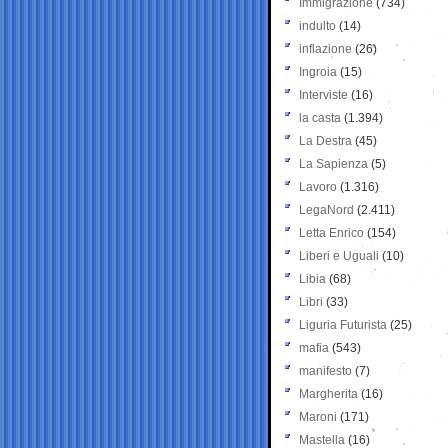
Immigrazione
(734)
indulto
(14)
inflazione
(26)
Ingroia
(15)
Interviste
(16)
la casta
(1.394)
La Destra
(45)
La Sapienza
(5)
Lavoro
(1.316)
LegaNord
(2.411)
Letta Enrico
(154)
Liberi e Uguali
(10)
Libia
(68)
Libri
(33)
Liguria Futurista
(25)
mafia
(543)
manifesto
(7)
Margherita
(16)
Maroni
(171)
Mastella
(16)