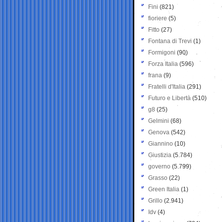
Fini
(821)
fioriere
(5)
Fitto
(27)
Fontana di Trevi
(1)
Formigoni
(90)
Forza Italia
(596)
frana
(9)
Fratelli d'Italia
(291)
Futuro e Libertà
(510)
g8
(25)
Gelmini
(68)
Genova
(542)
Giannino
(10)
Giustizia
(5.784)
governo
(5.799)
Grasso
(22)
Green Italia
(1)
Grillo
(2.941)
Idv
(4)