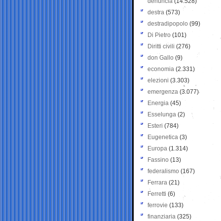
denuncia
(14.528)
destra
(573)
destradipopolo
(99)
Di Pietro
(101)
Diritti civili
(276)
don Gallo
(9)
economia
(2.331)
elezioni
(3.303)
emergenza
(3.077)
Energia
(45)
Esselunga
(2)
Esteri
(784)
Eugenetica
(3)
Europa
(1.314)
Fassino
(13)
federalismo
(167)
Ferrara
(21)
Ferretti
(6)
ferrovie
(133)
finanziaria
(325)