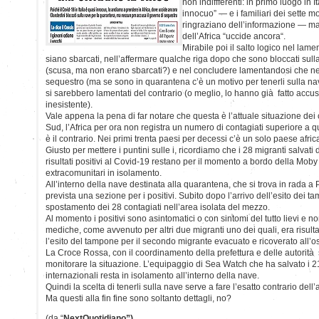
non indiffferenti: in primo luogo in 
innocuo” — e i familiari dei sette mo
ringraziano dell’informazione — m
dell’Africa “uccide ancora“.
Mirabile poi il salto logico nel lamen
siano sbarcati, nell’affermare qualche riga dopo che sono bloccati sul
(scusa, ma non erano sbarcati?) e nel concludere lamentandosi che ne
sequestro (ma se sono in quarantena c’è un motivo per tenerli sulla na
si sarebbero lamentati del contrario (o meglio, lo hanno già fatto accu
inesistente).
Vale appena la pena di far notare che questa è l’attuale situazione dei 
Sud, l’Africa per ora non registra un numero di contagiati superiore a que
è il contrario. Nei primi trenta paesi per decessi c’è un solo paese africa
Giusto per mettere i puntini sulle i, ricordiamo che i 28 migranti salvat
risultati positivi al Covid-19 restano per il momento a bordo della Moby 
extracomunitari in isolamento.
All’interno della nave destinata alla quarantena, che si trova in rada a
prevista una sezione per i positivi. Subito dopo l’arrivo dell’esito dei t
spostamento dei 28 contagiati nell’area isolata del mezzo.
Al momento i positivi sono asintomatici o con sintomi del tutto lievi e 
mediche, come avvenuto per altri due migranti uno dei quali, era risultat
l’esito del tampone per il secondo migrante evacuato e ricoverato all’o
La Croce Rossa, con il coordinamento della prefettura e delle autorità 
monitorare la situazione. L’equipaggio di Sea Watch che ha salvato i 2
internazionali resta in isolamento all’interno della nave.
Quindi la scelta di tenerli sulla nave serve a fare l’esatto contrario del
Ma questi alla fin fine sono soltanto dettagli, no?
(da “
NextQuotidiano”)