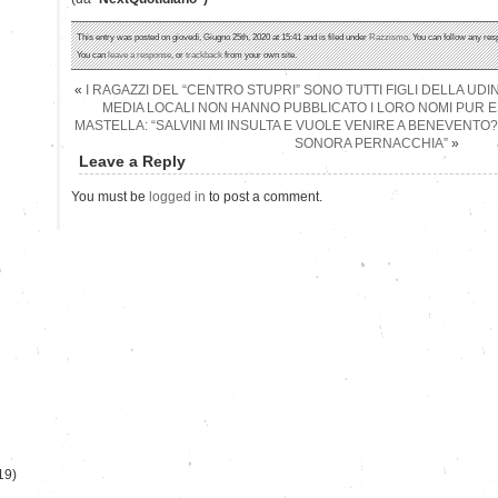
This entry was posted on giovedì, Giugno 25th, 2020 at 15:41 and is filed under
Razzismo
. You can follow any res
You can
leave a response
, or
trackback
from your own site.
«
I RAGAZZI DEL “CENTRO STUPRI” SONO TUTTI FIGLI DELLA UDI
MEDIA LOCALI NON HANNO PUBBLICATO I LORO NOMI PUR
MASTELLA: “SALVINI MI INSULTA E VUOLE VENIRE A BENEVENTO
SONORA PERNACCHIA”
»
Leave a Reply
You must be
logged in
to post a comment.
)
19)