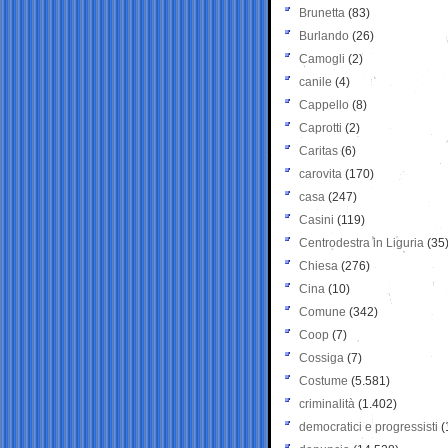
Brunetta
(83)
Burlando
(26)
Camogli
(2)
canile
(4)
Cappello
(8)
Caprotti
(2)
Caritas
(6)
carovita
(170)
casa
(247)
Casini
(119)
Centrodestra in Liguria
(35
Chiesa
(276)
Cina
(10)
Comune
(342)
Coop
(7)
Cossiga
(7)
Costume
(5.581)
criminalità
(1.402)
democratici e progressisti
(