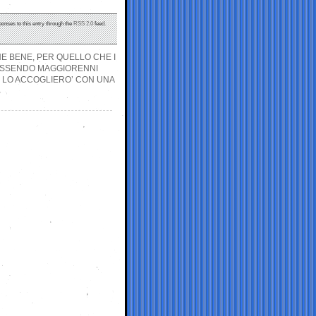
ponses to this entry through the
RSS 2.0
feed.
NE BENE, PER QUELLO CHE I
 ESSENDO MAGGIORENNI
? LO ACCOGLIERO’ CON UNA