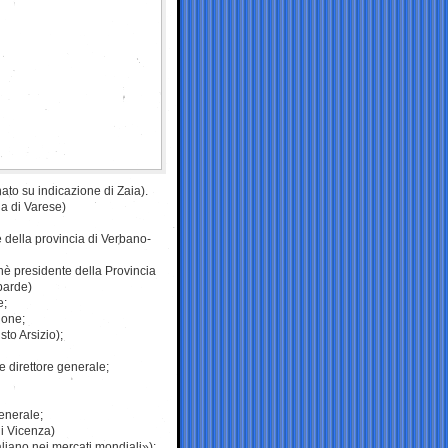
nato su indicazione di Zaia).
ia di Varese)
 della provincia di Verbano-
è presidente della Provincia
barde)
e;
ione;
to Arsizio);
 direttore generale;
enerale;
di Vicenza)
aliano nei mercati mondiali»):