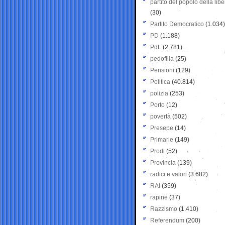
partito del popolo della libe
(30)
Partito Democratico
(1.034)
PD
(1.188)
PdL
(2.781)
pedofilia
(25)
Pensioni
(129)
Politica
(40.814)
polizia
(253)
Porto
(12)
povertà
(502)
Presepe
(14)
Primarie
(149)
Prodi
(52)
Provincia
(139)
radici e valori
(3.682)
RAI
(359)
rapine
(37)
Razzismo
(1.410)
Referendum
(200)