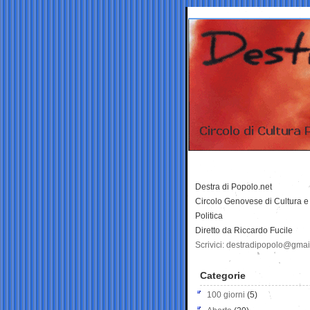
Destra di Popolo.net
Circolo Genovese di Cultura e
Politica
Diretto da Riccardo Fucile
Scrivici: destradipopolo@gma
Categorie
100 giorni
(5)