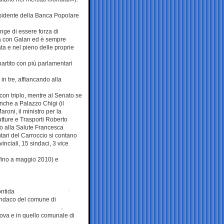
sidente della Banca Popolare
nge di essere forza di
va con Galan ed è sempre
a e nel pieno delle proprie
partito con più parlamentari
 in tre, affiancando alla
con triplo, mentre al Senato se
nche a Palazzo Chigi (il
roni, il ministro per la
utture e Trasporti Roberto
rio alla Salute Francesca
ntari del Carroccio si contano
inciali, 15 sindaci, 3 vice
(fino a maggio 2010) e
ontida
indaco del comune di
tova e in quello comunale di