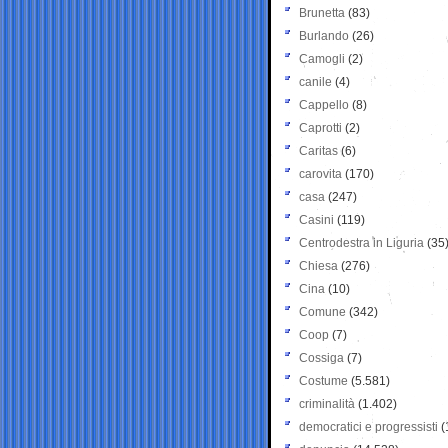
Brunetta
(83)
Burlando
(26)
Camogli
(2)
canile
(4)
Cappello
(8)
Caprotti
(2)
Caritas
(6)
carovita
(170)
casa
(247)
Casini
(119)
Centrodestra in Liguria
(35
Chiesa
(276)
Cina
(10)
Comune
(342)
Coop
(7)
Cossiga
(7)
Costume
(5.581)
criminalità
(1.402)
democratici e progressisti
(