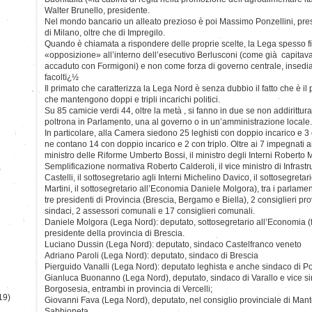
Walter Brunello, presidente.
Nel mondo bancario un alleato prezioso è poi Massimo Ponzellini, pre
di Milano, oltre che di Impregilo.
Quando è chiamata a rispondere delle proprie scelte, la Lega spesso fi
«opposizione» all’interno dell’esecutivo Berlusconi (come già capita
accaduto con Formigoni) e non come forza di governo centrale, insediat
facoltï¿½
Il primato che caratterizza la Lega Nord è senza dubbio il fatto che è il 
che mantengono doppi e tripli incarichi politici.
Su 85 camicie verdi 44, oltre la metà , si fanno in due se non addirittura
poltrona in Parlamento, una al governo o in un’amministrazione locale.
In particolare, alla Camera siedono 25 leghisti con doppio incarico e 3 
ne contano 14 con doppio incarico e 2 con triplo. Oltre ai 7 impegnati a
ministro delle Riforme Umberto Bossi, il ministro degli Interni Roberto Ma
Semplificazione normativa Roberto Calderoli, il vice ministro di Infrastr
)
Castelli, il sottosegretario agli Interni Michelino Davico, il sottosegreta
Martini, il sottosegretario all’Economia Daniele Molgora), tra i parlame
tre presidenti di Provincia (Brescia, Bergamo e Biella), 2 consiglieri prov
sindaci, 2 assessori comunali e 17 consiglieri comunali.
Daniele Molgora (Lega Nord): deputato, sottosegretario all’Economia 
presidente della provincia di Brescia.
Luciano Dussin (Lega Nord): deputato, sindaco Castelfranco veneto
Adriano Paroli (Lega Nord): deputato, sindaco di Brescia
Pierguido Vanalli (Lega Nord): deputato leghista e anche sindaco di P
Gianluca Buonanno (Lega Nord), deputato, sindaco di Varallo e vice s
Borgosesia, entrambi in provincia di Vercelli;
19)
Giovanni Fava (Lega Nord), deputato, nel consiglio provinciale di Man
Sabbioneta.