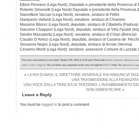
Ettore Pirovano (Lega Nord), Deputato e presidente della Provincia d
Roberto Simonetti (Lega Nord) Deputato e presidente della Provincia di
Gianvittore Vaccari (Lega Nord), senatore, sindaco di Feltre
Gianpaolo Vallardi (Lega Nord), senatore, sindaco di Chiarano
Massimo Bitonci (Lega Nord), deputato, sindaco di Cittadella (Padova)
Giacomo Chiappori (Lega Nord), deputato, sindaco di Villa Faraldi (Imp
Sandro Mazzatorta (Lega Nord), senatore, sindaco di Chiari (Brescia)
Claudio D’Amico (Lega Nord), deputato, sindaco di Cassina de’ Pecchi
Giovanna Negro (Lega Nord), deputata, sindaco di Arcole (Verona)
Cesarino Monti (Lega Nord): senatore, assessore Comune di Lazzate (
This entry was posted on mercoledì, Ottobre 27th, 2010 at 11:18 and is filed under
Bossi
,
Costume
,
denuncia
,
eme
radici e valori
,
Regione
. You can follow any responses to this entry through the
RSS 2.0
feed. You can
leave a res
«
LA RAI DI MASI: IL DIRETTORE GENERALE RAI ANNUNCIA TAGL
UNA TRASMISSIONE ALLA FIDANZATA
UNA VOCE DALLA TRINCEA DI TERZIGNO: L’INSABBIAMENTO DEL
NON DIMENTICARE
»
Leave a Reply
You must be
logged in
to post a comment.