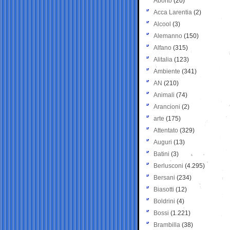
Aborto
(20)
Acca Larentia
(2)
Alcool
(3)
Alemanno
(150)
Alfano
(315)
Alitalia
(123)
Ambiente
(341)
AN
(210)
Animali
(74)
Arancioni
(2)
arte
(175)
Attentato
(329)
Auguri
(13)
Batini
(3)
Berlusconi
(4.295)
Bersani
(234)
Biasotti
(12)
Boldrini
(4)
Bossi
(1.221)
Brambilla
(38)