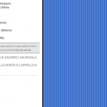
i Bergamo
 Biella
eria)
 (Milano)
Mi)
rgenza
,
governo
,
la casta
,
LegaNord
,
Politica
,
ponse
, or
trackback
from your own site.
I E SACRIFICI, MA REGALA
LA VERITA’ E L’APPELLO A