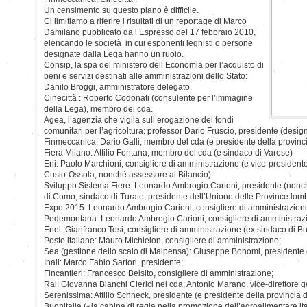
Un censimento su questo piano è difficile.
Ci limitiamo a riferire i risultati di un reportage di Marco
Damilano pubblicato da l’Espresso del 17 febbraio 2010,
elencando le società in cui esponenti leghisti o persone
designate dalla Lega hanno un ruolo.
Consip, la spa del ministero dell’Economia per l’acquisto di
beni e servizi destinati alle amministrazioni dello Stato:
Danilo Broggi, amministratore delegato.
Cinecittà : Roberto Codonati (consulente per l’immagine
della Lega), membro del cda.
Agea, l’agenzia che vigila sull’erogazione dei fondi
comunitari per l’agricoltura: professor Dario Fruscio, presidente (desig
Finmeccanica: Dario Galli, membro del cda (e presidente della provinc
Fiera Milano: Attilio Fontana, membro del cda (e sindaco di Varese)
Eni: Paolo Marchioni, consigliere di amministrazione (e vice-presidente
Cusio-Ossola, nonchè assessore al Bilancio)
Sviluppo Sistema Fiere: Leonardo Ambrogio Carioni, presidente (nonch
di Como, sindaco di Turate, presidente dell’Unione delle Province lom
Expo 2015: Leonardo Ambrogio Carioni, consigliere di amministrazion
Pedemontana: Leonardo Ambrogio Carioni, consigliere di amministraz
Enel: Gianfranco Tosi, consigliere di amministrazione (ex sindaco di Bus
Poste italiane: Mauro Michielon, consigliere di amministrazione;
Sea (gestione dello scalo di Malpensa): Giuseppe Bonomi, presidente e
Inail: Marco Fabio Sartori, presidente;
Fincantieri: Francesco Belsito, consigliere di amministrazione;
Rai: Giovanna Bianchi Clerici nel cda; Antonio Marano, vice-direttore g
Serenissima: Attilio Schneck, presidente (e presidente della provincia 
Buonitalia («la cabina di regia nella promozione dell’agroalimentare it