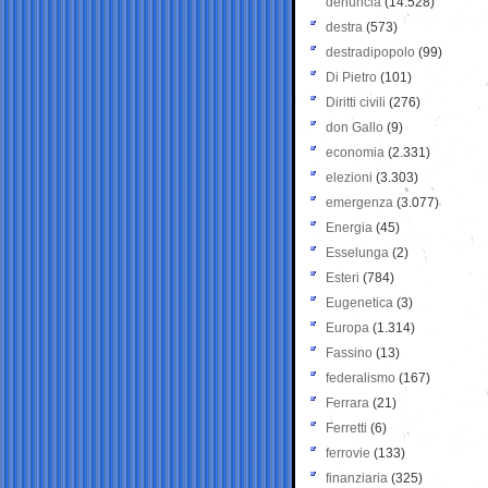
denuncia
(14.528)
destra
(573)
destradipopolo
(99)
Di Pietro
(101)
Diritti civili
(276)
don Gallo
(9)
economia
(2.331)
elezioni
(3.303)
emergenza
(3.077)
Energia
(45)
Esselunga
(2)
Esteri
(784)
Eugenetica
(3)
Europa
(1.314)
Fassino
(13)
federalismo
(167)
Ferrara
(21)
Ferretti
(6)
ferrovie
(133)
finanziaria
(325)