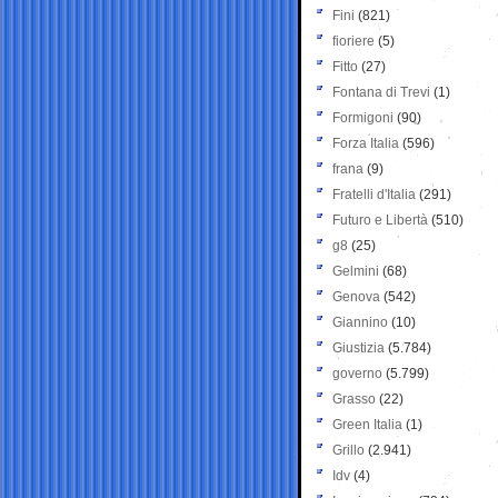
Fini
(821)
fioriere
(5)
Fitto
(27)
Fontana di Trevi
(1)
Formigoni
(90)
Forza Italia
(596)
frana
(9)
Fratelli d'Italia
(291)
Futuro e Libertà
(510)
g8
(25)
Gelmini
(68)
Genova
(542)
Giannino
(10)
Giustizia
(5.784)
governo
(5.799)
Grasso
(22)
Green Italia
(1)
Grillo
(2.941)
Idv
(4)