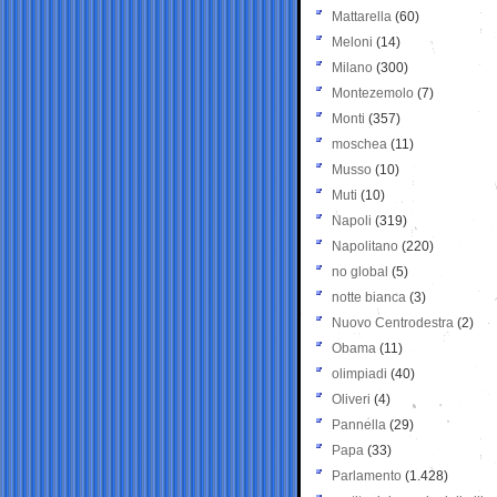
Mattarella
(60)
Meloni
(14)
Milano
(300)
Montezemolo
(7)
Monti
(357)
moschea
(11)
Musso
(10)
Muti
(10)
Napoli
(319)
Napolitano
(220)
no global
(5)
notte bianca
(3)
Nuovo Centrodestra
(2)
Obama
(11)
olimpiadi
(40)
Oliveri
(4)
Pannella
(29)
Papa
(33)
Parlamento
(1.428)