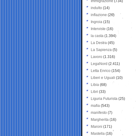
Immigrazione
(734)
indulto
(14)
inflazione
(26)
Ingroia
(15)
Interviste
(16)
la casta
(1.394)
La Destra
(45)
La Sapienza
(5)
Lavoro
(1.316)
LegaNord
(2.411)
Letta Enrico
(154)
Liberi e Uguali
(10)
Libia
(68)
Libri
(33)
Liguria Futurista
(25)
mafia
(543)
manifesto
(7)
Margherita
(16)
Maroni
(171)
Mastella
(16)