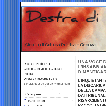
UNA VOCE D
Destra di Popolo.net
L’INSABBIA
Circolo Genovese di Cultura e
DIMENTICA
Politica
Diretto da Riccardo Fucile
L’INQUIETANT
Scrivici: destradipopolo@gmail.com
LA DISCARICA
DELLA CAMPAN
Categorie
DAI TRIBUNAL
RISARCIMENT
100 giorni
(5)
RACCOLTA DIF