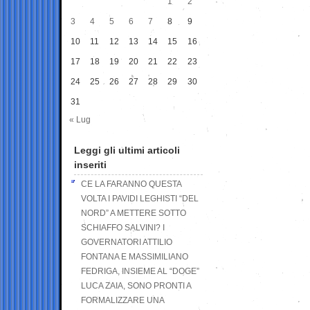
1
2
3
4
5
6
7
8
9
10
11
12
13
14
15
16
17
18
19
20
21
22
23
24
25
26
27
28
29
30
31
« Lug
Leggi gli ultimi articoli
inseriti
CE LA FARANNO QUESTA
VOLTA I PAVIDI LEGHISTI “DEL
NORD” A METTERE SOTTO
SCHIAFFO SALVINI? I
GOVERNATORI ATTILIO
FONTANA E MASSIMILIANO
FEDRIGA, INSIEME AL “DOGE”
LUCA ZAIA, SONO PRONTI A
FORMALIZZARE UNA