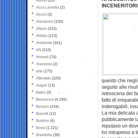
Aborto
(20)
INCENERITORI
Acca Larentia
(2)
Alcool
(3)
Alemanno
(150)
Alfano
(315)
Alitalia
(123)
Ambiente
(341)
AN
(210)
Animali
(74)
Arancioni
(2)
arte
(175)
Attentato
(329)
questo che negli
Auguri
(13)
seguito alle risu
Batini
(3)
retroscena del fa
fatto di irrepara
Berlusconi
(4.295)
inderogabili, ins
Bersani
(234)
La mia delicata 
Biasotti
(12)
pubblicamente la
Boldrini
(4)
reputavo un dove
Bossi
(1.221)
ho intrapreso a ti
Brambilla
(38)