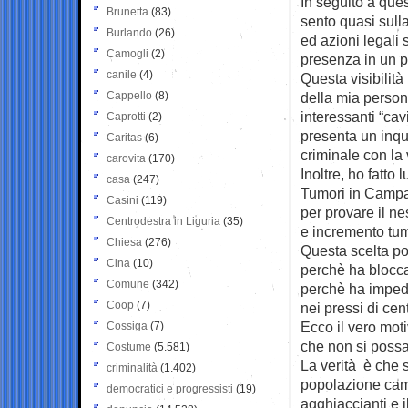
In seguito a ques
Brunetta
(83)
sento quasi sull
Burlando
(26)
ed azioni legali 
Camogli
(2)
presenza in un 
canile
(4)
Questa visibilità
Cappello
(8)
della mia persona
interessanti “cav
Caprotti
(2)
presenta un inqu
Caritas
(6)
criminale con la 
carovita
(170)
Inoltre, ho fatto
casa
(247)
Tumori in Campan
Casini
(119)
per provare il ne
Centrodestra in Liguria
(35)
e incremento tum
Chiesa
(276)
Questa scelta po
Cina
(10)
perchè ha bloccat
Comune
(342)
perchè ha impedi
Coop
(7)
nei pressi di centr
Ecco il vero mot
Cossiga
(7)
che non si possa
Costume
(5.581)
La verità è che 
criminalità
(1.402)
popolazione camp
democratici e progressisti
(19)
agghiaccianti e 