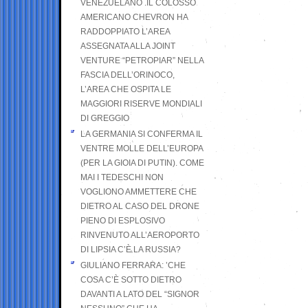
VENEZUELANO .IL COLOSSO
AMERICANO CHEVRON HA
RADDOPPIATO L’AREA
ASSEGNATA ALLA JOINT
VENTURE “PETROPIAR” NELLA
FASCIA DELL’ORINOCO,
L’AREA CHE OSPITA LE
MAGGIORI RISERVE MONDIALI
DI GREGGIO
LA GERMANIA SI CONFERMA IL
VENTRE MOLLE DELL’EUROPA
(PER LA GIOIA DI PUTIN). COME
MAI I TEDESCHI NON
VOGLIONO AMMETTERE CHE
DIETRO AL CASO DEL DRONE
PIENO DI ESPLOSIVO
RINVENUTO ALL’AEROPORTO
DI LIPSIA C’È LA RUSSIA?
GIULIANO FERRARA: ’CHE
COSA C’È SOTTO DIETRO
DAVANTI A LATO DEL “SIGNOR