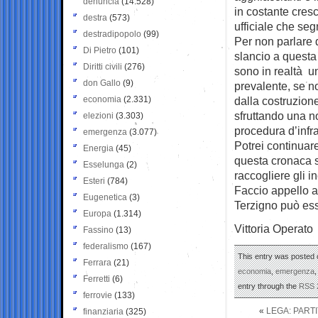
denuncia
(14.528)
in costante cresc
destra
(573)
ufficiale che seg
destradipopolo
(99)
Per non parlare 
Di Pietro
(101)
slancio a questa
Diritti civili
(276)
sono in realtà u
don Gallo
(9)
prevalente, se no
economia
(2.331)
dalla costruzione
sfruttando una n
elezioni
(3.303)
procedura d’infr
emergenza
(3.077)
Potrei continuar
Energia
(45)
questa cronaca s
Esselunga
(2)
raccogliere gli 
Esteri
(784)
Faccio appello a
Eugenetica
(3)
Terzigno può ess
Europa
(1.314)
Vittoria Operato
Fassino
(13)
federalismo
(167)
This entry was posted o
Ferrara
(21)
economia
,
emergenza
Ferretti
(6)
entry through the
RSS 
ferrovie
(133)
«
LEGA: PARTI
finanziaria
(325)