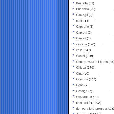
Brunetta
(83)
Burlando
(26)
Camogli
(2)
canile
(4)
Cappello
(8)
Caprotti
(2)
Caritas
(6)
carovita
(170)
casa
(247)
Casini
(119)
Centrodestra in Liguria
(35
Chiesa
(276)
Cina
(10)
Comune
(342)
Coop
(7)
Cossiga
(7)
Costume
(5.581)
criminalità
(1.402)
democratici e progressisti
(