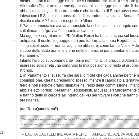
mettere mano a una legge elettorale e l’inaffidabilità di MDP nel fare 
Alternativa Popolare ora teme ripercussioni sulla legge elettorale: il r
abbassate le soglie di sbarramento e che la strada di Renzi possa esser
intesa con i 5 Stelle sulla possibilità di estendere l’Italicum al Senato.
rischio è che AP finisca per espellere Alfano.
Il Partito democratico aveva annunciato la richiesta di un colloquio con 
sottolineare la “gravità ” di quanto accaduto.
Ma oggi l’ex segretario del PD Matteo Renzi ha buttato acqua sul fuoco: 
antipatico. Il nostro linguaggio non può tornare alla prima Repubblica. 
— ha sottolineato — non la vogliamo utilizzare, come fanno Ncd o Mdp”.
il capo dello Stato non interviene nelle dinamiche parlamentari e ha ass
Parlamento”.
Intanto l’eroico subcomandante Torrisi non molla: «Il gruppo di Alterna
espresso solidarietà , ha condiviso la mia posizione. Io resto al gruppo
Kronos.
)
E in Parlamento si sussurra che sarà difficile che cada anche perchè ha 
commissione, che ha presieduto spesso, mentre il candidato alternativ
ferro e non riscuote grandi simpatie nel resto della commissione. Intant
abbia eletto Torrisi: i bersaniani scissionisti, accusati ieri furiosamente 
e hanno detto di cercare all’interno del PD per trovare i voti che hanno 
presidenza.
(da “
NextQuotidiano”)
This entry was posted on giovedì, Aprile 6th, 2017 at 22:24 and is filed under
Alfano
. You can follow any responses 
leave a response
, or
trackback
from your own site.
19)
«
LAURA CASTELLI INDAGATA PER DIFFAMAZIONE: AVEVA PUBBLI