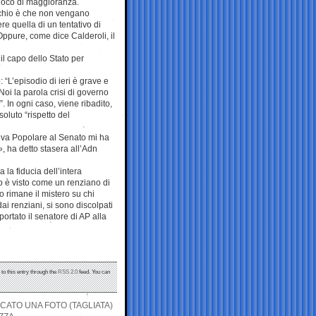
gioco di maggioranza.
ischio è che non vengano
e quella di un tentativo di
 Oppure, come dice Calderoli, il
il capo dello Stato per
“L’episodio di ieri è grave e
Noi la parola crisi di governo
 In ogni caso, viene ribadito,
oluto “rispetto del
tiva Popolare al Senato mi ha
», ha detto stasera all’Adn
la fiducia dell’intera
o è visto come un renziano di
o rimane il mistero su chi
dai renziani, si sono discolpati
portato il senatore di AP alla
to this entry through the
RSS 2.0
feed. You can
CATO UNA FOTO (TAGLIATA)