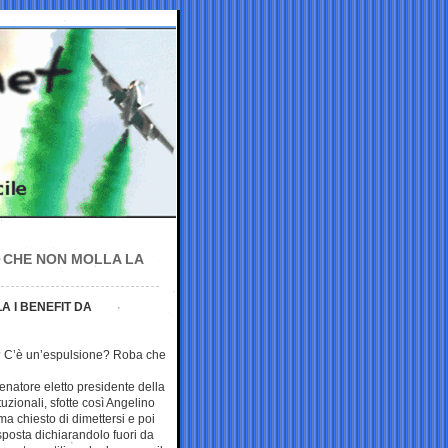
 CHE NON MOLLA LA
A I BENEFIT DA
 C’è un’espulsione? Roba che
senatore eletto presidente della
uzionali, sfotte così Angelino
ma chiesto di dimettersi e poi
isposta dichiarandolo fuori da