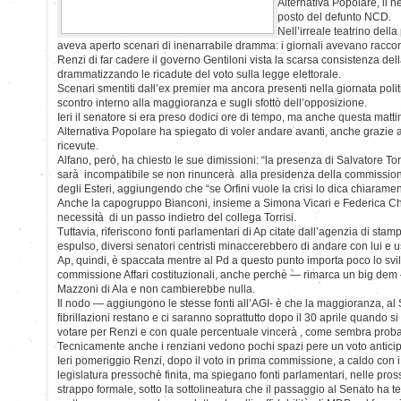
Alternativa Popolare, il n
posto del defunto NCD.
Nell’irreale teatrino della 
aveva aperto scenari di inenarrabile dramma: i giornali avevano raccon
Renzi di far cadere il governo Gentiloni vista la scarsa consistenza de
drammatizzando le ricadute del voto sulla legge elettorale.
Scenari smentiti dall’ex premier ma ancora presenti nella giornata politi
scontro interno alla maggioranza e sugli sfottò dell’opposizione.
Ieri il senatore si era preso dodici ore di tempo, ma anche questa matti
Alternativa Popolare ha spiegato di voler andare avanti, anche grazie al
ricevute.
Alfano, però, ha chiesto le sue dimissioni: “la presenza di Salvatore Tor
sarà incompatibile se non rinuncerà alla presidenza della commissione
degli Esteri, aggiungendo che “se Orfini vuole la crisi lo dica chiaramen
Anche la capogruppo Bianconi, insieme a Simona Vicari e Federica Chia
necessità di un passo indietro del collega Torrisi.
Tuttavia, riferiscono fonti parlamentari di Ap citate dall’agenzia di stam
espulso, diversi senatori centristi minaccerebbero di andare con lui e us
Ap, quindi, è spaccata mentre al Pd a questo punto importa poco lo svi
commissione Affari costituzionali, anche perchè — rimarca un big dem 
Mazzoni di Ala e non cambierebbe nulla.
Il nodo — aggiungono le stesse fonti all’AGI- è che la maggioranza, al 
fibrillazioni restano e ci saranno soprattutto dopo il 30 aprile quando
votare per Renzi e con quale percentuale vincerà , come sembra probab
Tecnicamente anche i renziani vedono pochi spazi pere un voto anticip
Ieri pomeriggio Renzi, dopo il voto in prima commissione, a caldo con i
legislatura pressochè finita, ma spiegano fonti parlamentari, nelle pro
strappo formale, sotto la sottolineatura che il passaggio al Senato ha te