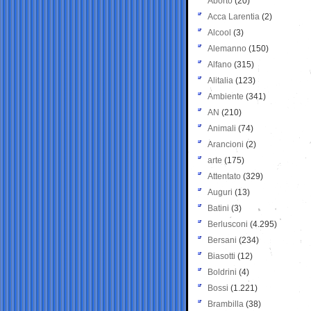
Aborto
(20)
Acca Larentia
(2)
Alcool
(3)
Alemanno
(150)
Alfano
(315)
Alitalia
(123)
Ambiente
(341)
AN
(210)
Animali
(74)
Arancioni
(2)
arte
(175)
Attentato
(329)
Auguri
(13)
Batini
(3)
Berlusconi
(4.295)
Bersani
(234)
Biasotti
(12)
Boldrini
(4)
Bossi
(1.221)
Brambilla
(38)