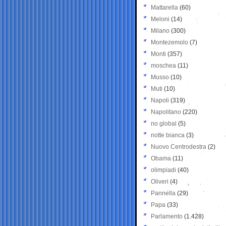
Mattarella
(60)
Meloni
(14)
Milano
(300)
Montezemolo
(7)
Monti
(357)
moschea
(11)
Musso
(10)
Muti
(10)
Napoli
(319)
Napolitano
(220)
no global
(5)
notte bianca
(3)
Nuovo Centrodestra
(2)
Obama
(11)
olimpiadi
(40)
Oliveri
(4)
Pannella
(29)
Papa
(33)
Parlamento
(1.428)