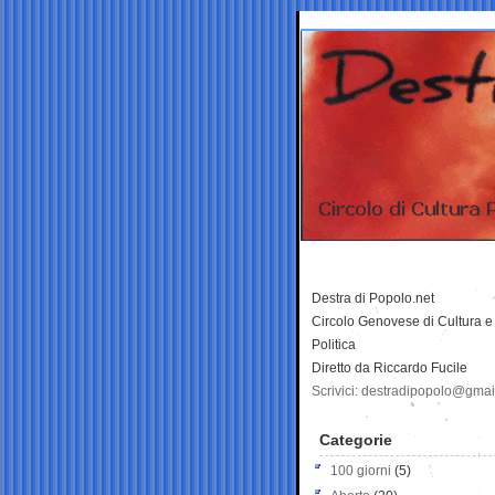
Destra di Popolo.net
Circolo Genovese di Cultura e
Politica
Diretto da Riccardo Fucile
Scrivici: destradipopolo@gma
Categorie
100 giorni
(5)