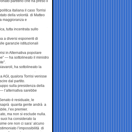
eonato partitino che ha preso il
politica italiana il caso Torrisi
tato della volontà di Matteo
lla maggioranza e
ca, tutta incentrata sullo
na a diversi esponenti di
le garanzie istituzionali
risi in Alternativa popolare
” — ha sottolineato il ministro
te”.
varoli, ha sottolineato la
pa AGI, qualora Torrisi venisse
cire dal partito.
luppo sulla presidenza della
— l’alternativa sarebbe
Senato è residuale, le
 si saprà quanta gente andrà a
ile, l’ex premier.
ato, ma non si esclude nulla.
 suoi ha considerato la
ssime ore non ci sara’ alcuno
stimoniato l’impossibilità di