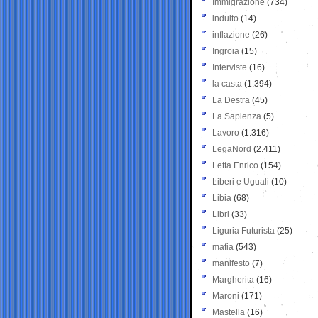
Immigrazione
(734)
indulto
(14)
inflazione
(26)
Ingroia
(15)
Interviste
(16)
la casta
(1.394)
La Destra
(45)
La Sapienza
(5)
Lavoro
(1.316)
LegaNord
(2.411)
Letta Enrico
(154)
Liberi e Uguali
(10)
Libia
(68)
Libri
(33)
Liguria Futurista
(25)
mafia
(543)
manifesto
(7)
Margherita
(16)
Maroni
(171)
Mastella
(16)