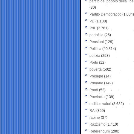
partito del popolo della libe
(30)
Partito Democratico
(1.034)
PD
(1.188)
PdL
(2.781)
pedofilia
(25)
Pensioni
(129)
Politica
(40.814)
polizia
(253)
Porto
(12)
povertà
(502)
Presepe
(14)
Primarie
(149)
Prodi
(52)
Provincia
(139)
radici e valori
(3.682)
RAI
(359)
rapine
(37)
Razzismo
(1.410)
Referendum
(200)