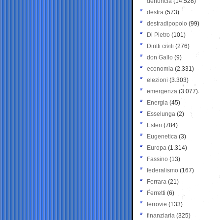
denuncia
(14.528)
destra
(573)
destradipopolo
(99)
Di Pietro
(101)
Diritti civili
(276)
don Gallo
(9)
economia
(2.331)
elezioni
(3.303)
emergenza
(3.077)
Energia
(45)
Esselunga
(2)
Esteri
(784)
Eugenetica
(3)
Europa
(1.314)
Fassino
(13)
federalismo
(167)
Ferrara
(21)
Ferretti
(6)
ferrovie
(133)
finanziaria
(325)