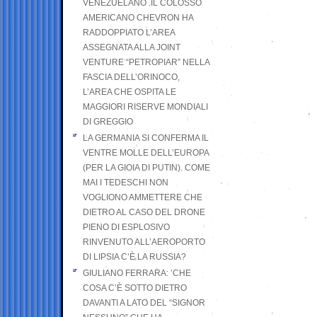
VENEZUELANO .IL COLOSSO
AMERICANO CHEVRON HA
RADDOPPIATO L’AREA
ASSEGNATA ALLA JOINT
VENTURE “PETROPIAR” NELLA
FASCIA DELL’ORINOCO,
L’AREA CHE OSPITA LE
MAGGIORI RISERVE MONDIALI
DI GREGGIO
LA GERMANIA SI CONFERMA IL
VENTRE MOLLE DELL’EUROPA
(PER LA GIOIA DI PUTIN). COME
MAI I TEDESCHI NON
VOGLIONO AMMETTERE CHE
DIETRO AL CASO DEL DRONE
PIENO DI ESPLOSIVO
RINVENUTO ALL’AEROPORTO
DI LIPSIA C’È LA RUSSIA?
GIULIANO FERRARA: ’CHE
COSA C’È SOTTO DIETRO
DAVANTI A LATO DEL “SIGNOR