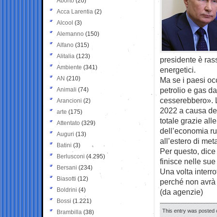
Aborto
(20)
Acca Larentia
(2)
Alcool
(3)
Alemanno
(150)
Alfano
(315)
Alitalia
(123)
presidente è rass
Ambiente
(341)
energetici.
AN
(210)
Ma se i paesi oc
petrolio e gas da
Animali
(74)
cesserebbero». L
Arancioni
(2)
2022 a causa del
arte
(175)
totale grazie al
Attentato
(329)
dell’economia rus
Auguri
(13)
all’estero di meta
Batini
(3)
Per questo, dice 
Berlusconi
(4.295)
finisce nelle sue
Bersani
(234)
Una volta interro
Biasotti
(12)
perché non avrà r
Boldrini
(4)
(da agenzie)
Bossi
(1.221)
This entry was posted o
Brambilla
(38)