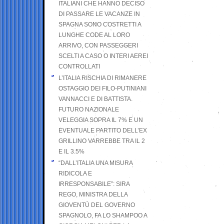
ITALIANI CHE HANNO DECISO
DI PASSARE LE VACANZE IN
SPAGNA SONO COSTRETTI A
LUNGHE CODE AL LORO
ARRIVO, CON PASSEGGERI
SCELTI A CASO O INTERI AEREI
CONTROLLATI
L’ITALIA RISCHIA DI RIMANERE
OSTAGGIO DEI FILO-PUTINIANI
VANNACCI E DI BATTISTA.
FUTURO NAZIONALE
VELEGGIA SOPRA IL 7% E UN
EVENTUALE PARTITO DELL’EX
GRILLINO VARREBBE TRA IL 2
E IL 3.5%
“DALL’ITALIA UNA MISURA
RIDICOLA E
IRRESPONSABILE”: SIRA
REGO, MINISTRA DELLA
GIOVENTÙ DEL GOVERNO
SPAGNOLO, FA LO SHAMPOO A