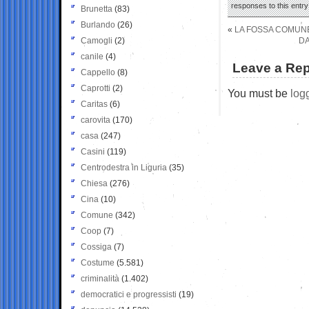
responses to this entr
Brunetta
(83)
Burlando
(26)
«
LA FOSSA COMUNE
Camogli
(2)
DA
canile
(4)
Leave a Rep
Cappello
(8)
Caprotti
(2)
You must be
log
Caritas
(6)
carovita
(170)
casa
(247)
Casini
(119)
Centrodestra in Liguria
(35)
Chiesa
(276)
Cina
(10)
Comune
(342)
Coop
(7)
Cossiga
(7)
Costume
(5.581)
criminalità
(1.402)
democratici e progressisti
(19)