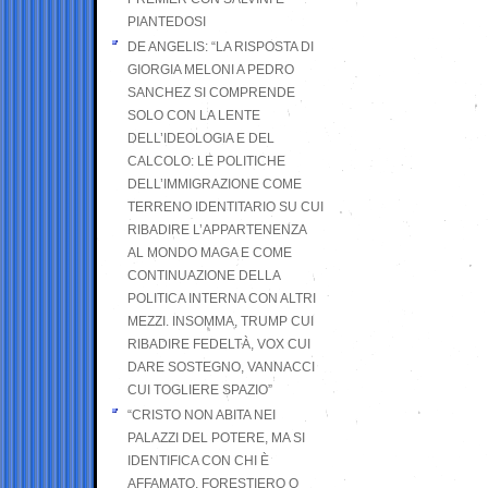
PIANTEDOSI
DE ANGELIS: “LA RISPOSTA DI
GIORGIA MELONI A PEDRO
SANCHEZ SI COMPRENDE
SOLO CON LA LENTE
DELL’IDEOLOGIA E DEL
CALCOLO: LE POLITICHE
DELL’IMMIGRAZIONE COME
TERRENO IDENTITARIO SU CUI
RIBADIRE L’APPARTENENZA
AL MONDO MAGA E COME
CONTINUAZIONE DELLA
POLITICA INTERNA CON ALTRI
MEZZI. INSOMMA, TRUMP CUI
RIBADIRE FEDELTÀ, VOX CUI
DARE SOSTEGNO, VANNACCI
CUI TOGLIERE SPAZIO”
“CRISTO NON ABITA NEI
PALAZZI DEL POTERE, MA SI
IDENTIFICA CON CHI È
AFFAMATO, FORESTIERO O