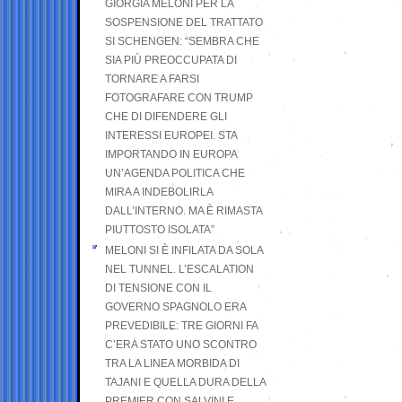
GIORGIA MELONI PER LA
SOSPENSIONE DEL TRATTATO
SI SCHENGEN: “SEMBRA CHE
SIA PIÙ PREOCCUPATA DI
TORNARE A FARSI
FOTOGRAFARE CON TRUMP
CHE DI DIFENDERE GLI
INTERESSI EUROPEI. STA
IMPORTANDO IN EUROPA
UN’AGENDA POLITICA CHE
MIRA A INDEBOLIRLA
DALL’INTERNO. MA È RIMASTA
PIUTTOSTO ISOLATA”
MELONI SI È INFILATA DA SOLA
NEL TUNNEL. L’ESCALATION
DI TENSIONE CON IL
GOVERNO SPAGNOLO ERA
PREVEDIBILE: TRE GIORNI FA
C’ERA STATO UNO SCONTRO
TRA LA LINEA MORBIDA DI
TAJANI E QUELLA DURA DELLA
PREMIER CON SALVINI E