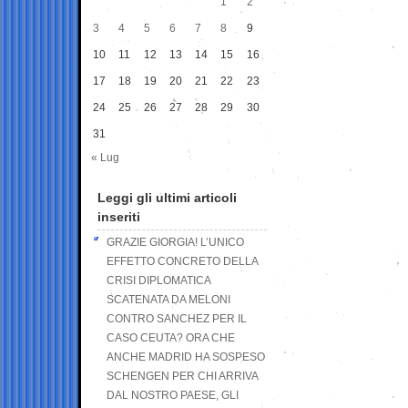
1
2
3
4
5
6
7
8
9
10
11
12
13
14
15
16
17
18
19
20
21
22
23
24
25
26
27
28
29
30
31
« Lug
Leggi gli ultimi articoli
inseriti
GRAZIE GIORGIA! L’UNICO
EFFETTO CONCRETO DELLA
CRISI DIPLOMATICA
SCATENATA DA MELONI
CONTRO SANCHEZ PER IL
CASO CEUTA? ORA CHE
ANCHE MADRID HA SOSPESO
SCHENGEN PER CHI ARRIVA
DAL NOSTRO PAESE, GLI