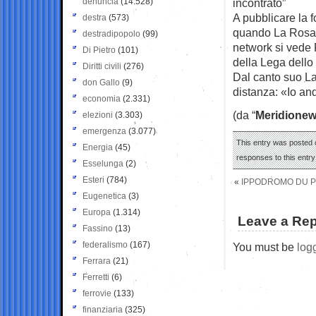
denuncia
(14.528)
incontrato”
A pubblicare la f
destra
(573)
quando La Rosa er
destradipopolo
(99)
network si vede 
Di Pietro
(101)
della Lega dello
Diritti civili
(276)
Dal canto suo La
don Gallo
(9)
distanza: «Io an
economia
(2.331)
(da “
Meridionew
elezioni
(3.303)
emergenza
(3.077)
This entry was posted o
Energia
(45)
responses to this entr
Esselunga
(2)
Esteri
(784)
«
IPPODROMO DU P
Eugenetica
(3)
Europa
(1.314)
Leave a Rep
Fassino
(13)
federalismo
(167)
You must be
log
Ferrara
(21)
Ferretti
(6)
ferrovie
(133)
finanziaria
(325)