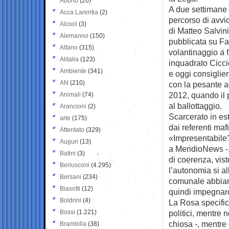
Aborto
(20)
A due settimane d
Acca Larentia
(2)
percorso di avvi
Alcool
(3)
di Matteo Salvin
Alemanno
(150)
pubblicata su Fa
Alfano
(315)
volantinaggio a f
Alitalia
(123)
inquadrato Cicci
Ambiente
(341)
e oggi consiglie
AN
(210)
con la pesante a
2012, quando il 
Animali
(74)
al ballottaggio.
Arancioni
(2)
Scarcerato in es
arte
(175)
dai referenti maf
Attentato
(329)
«Impresentabile?
Auguri
(13)
a MeridioNews -.
Batini
(3)
di coerenza, vis
Berlusconi
(4.295)
l’autonomia si al
Bersani
(234)
comunale abbiamo
Biasotti
(12)
quindi impegnarc
Boldrini
(4)
La Rosa specific
Bossi
(1.221)
politici, mentre 
chiosa -, mentre 
Brambilla
(38)