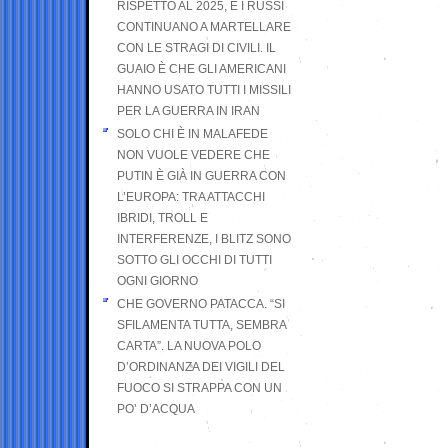
RISPETTO AL 2025, E I RUSSI
CONTINUANO A MARTELLARE
CON LE STRAGI DI CIVILI. IL
GUAIO È CHE GLI AMERICANI
HANNO USATO TUTTI I MISSILI
PER LA GUERRA IN IRAN
SOLO CHI È IN MALAFEDE
NON VUOLE VEDERE CHE
PUTIN È GIÀ IN GUERRA CON
L’EUROPA: TRA ATTACCHI
IBRIDI, TROLL E
INTERFERENZE, I BLITZ SONO
SOTTO GLI OCCHI DI TUTTI
OGNI GIORNO
CHE GOVERNO PATACCA. “SI
SFILAMENTA TUTTA, SEMBRA
CARTA”. LA NUOVA POLO
D’ORDINANZA DEI VIGILI DEL
FUOCO SI STRAPPA CON UN
PO’ D’ACQUA