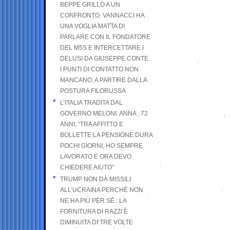
BEPPE GRILLO A UN
CONFRONTO. VANNACCI HA
UNA VOGLIA MATTA DI
PARLARE CON IL FONDATORE
DEL M5S E INTERCETTARE I
DELUSI DA GIUSEPPE CONTE.
I PUNTI DI CONTATTO NON
MANCANO, A PARTIRE DALLA
POSTURA FILORUSSA
L’ITALIA TRADITA DAL
GOVERNO MELONI. ANNA , 72
ANNI; “TRA AFFITTO E
BOLLETTE LA PENSIONE DURA
POCHI GIORNI, HO SEMPRE
LAVORATO E ORA DEVO
CHIEDERE AIUTO”
TRUMP NON DÀ MISSILI
ALL’UCRAINA PERCHÉ NON
NE HA PIÙ PER SÉ : LA
FORNITURA DI RAZZI È
DIMINUITA DI TRE VOLTE