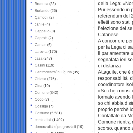
della Lega: «Non 
Brunetta
(83)
Pur essendo in pr
Burlando
(26)
referendum del 2
Camogli
(2)
effetti sono stat
canile
(4)
l’elezione del se
Cappello
(8)
Catanese.
Caprotti
(2)
A concorrere per
Caritas
(6)
per la Lega ci s
carovita
(170)
il parlamentare u
casa
(247)
segnalata ieri se
di distanza
Casini
(119)
Attaguile, che è 
Centrodestra in Liguria
(35)
responsabilità di
Chiesa
(276)
coordinatore iso
Cina
(10)
«So che conosce 
Comune
(342)
formato avendo l
Coop
(7)
so chi abbia dis
Cossiga
(7)
proprio perchè i
Costume
(5.581)
Contattato da M
criminalità
(1.402)
Comune rientra ne
democratici e progressisti
(19)
scorso, quando 