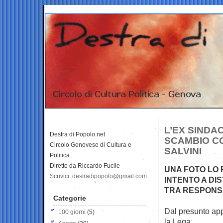
L’EX SINDA
Destra di Popolo.net
SCAMBIO C
Circolo Genovese di Cultura e
SALVINI
Politica
Diretto da Riccardo Fucile
UNA FOTO LO 
Scrivici: destradipopolo@gmail.com
INTENTO A DI
TRA RESPONSA
Categorie
Dal presunto app
100 giorni
(5)
la Lega.