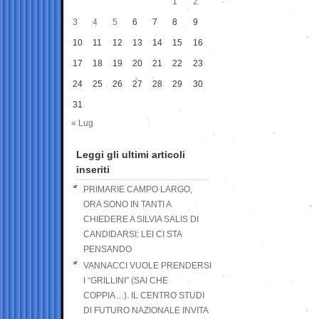
1
2
3
4
5
6
7
8
9
10
11
12
13
14
15
16
17
18
19
20
21
22
23
24
25
26
27
28
29
30
31
« Lug
Leggi gli ultimi articoli
inseriti
PRIMARIE CAMPO LARGO,
ORA SONO IN TANTI A
CHIEDERE A SILVIA SALIS DI
CANDIDARSI: LEI CI STA
PENSANDO
VANNACCI VUOLE PRENDERSI
I “GRILLINI” (SAI CHE
COPPIA…). IL CENTRO STUDI
DI FUTURO NAZIONALE INVITA