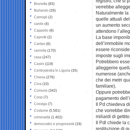
registro, che si
Brunetta
(83)
verrebbe allegger
Burlando
(26)
Naturalmente la 
Camogli
(2)
quelle attuali de
canile
(4)
un aumento secco
Cappello
(8)
attendono l’alle
La base imponibi
Caprotti
(2)
dell’immobile mol
Caritas
(6)
essere riconside
carovita
(170)
imposte sugli im
casa
(247)
Potrebbero essere
Casini
(119)
alleggerire quell
Centrodestra in Liguria
(35)
numerose (anche n
Chiesa
(276)
che dei metri qu
Cina
(10)
familiare).
Comune
(342)
Oppure potrebbe 
Coop
(7)
pagamento dell’im
Il Pd chiedeva di
Cossiga
(7)
che vorrebbe dir
Costume
(5.581)
miliardi di gettito
criminalità
(1.402)
Il Pdl chiede la 
democratici e progressisti
(19)
restituzione di q