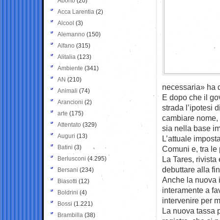
Aborto
(20)
Acca Larentia
(2)
Alcool
(3)
Alemanno
(150)
Alfano
(315)
Alitalia
(123)
Ambiente
(341)
AN
(210)
necessaria» ha d
Animali
(74)
E dopo che il go
Arancioni
(2)
strada l’ipotesi 
arte
(175)
cambiare nome, a
Attentato
(329)
sia nella base im
Auguri
(13)
L’attuale imposta
Batini
(3)
Comuni e, tra le 
La Tares, rivista
Berlusconi
(4.295)
debuttare alla fi
Bersani
(234)
Anche la nuova i
Biasotti
(12)
interamente a fa
Boldrini
(4)
intervenire per 
Bossi
(1.221)
La nuova tassa p
Brambilla
(38)