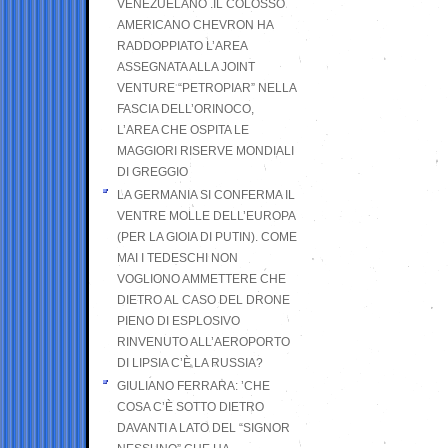
VENEZUELANO .IL COLOSSO
AMERICANO CHEVRON HA
RADDOPPIATO L’AREA
ASSEGNATA ALLA JOINT
VENTURE “PETROPIAR” NELLA
FASCIA DELL’ORINOCO,
L’AREA CHE OSPITA LE
MAGGIORI RISERVE MONDIALI
DI GREGGIO
LA GERMANIA SI CONFERMA IL
VENTRE MOLLE DELL’EUROPA
(PER LA GIOIA DI PUTIN). COME
MAI I TEDESCHI NON
VOGLIONO AMMETTERE CHE
DIETRO AL CASO DEL DRONE
PIENO DI ESPLOSIVO
RINVENUTO ALL’AEROPORTO
DI LIPSIA C’È LA RUSSIA?
GIULIANO FERRARA: ’CHE
COSA C’È SOTTO DIETRO
DAVANTI A LATO DEL “SIGNOR