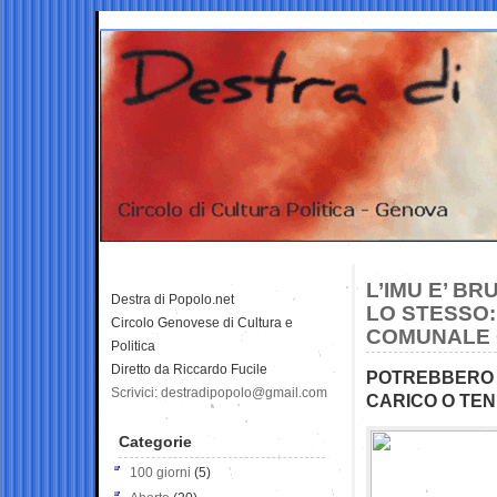
L’IMU E’ B
Destra di Popolo.net
LO STESSO:
Circolo Genovese di Cultura e
COMUNALE 
Politica
Diretto da Riccardo Fucile
POTREBBERO E
Scrivici: destradipopolo@gmail.com
CARICO O TEN
Categorie
100 giorni
(5)