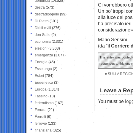
denuncia
(14.528)
Ci vorrebbero ott
destra
(573)
Un po’ troppi con
destradipopolo
(99)
alla luce dei po
Di Pietro
(101)
ha precisato ie
Diritti civili
(276)
considerazione»
don Gallo
(9)
Mario Sensini
economia
(2.331)
(da “
il Corriere 
elezioni
(3.303)
emergenza
(3.077)
This entry was posted o
Energia
(45)
responses to this entr
Esselunga
(2)
«
SULLA REGION
Esteri
(784)
Eugenetica
(3)
Europa
(1.314)
Leave a Rep
Fassino
(13)
You must be
log
federalismo
(167)
Ferrara
(21)
Ferretti
(6)
ferrovie
(133)
finanziaria
(325)