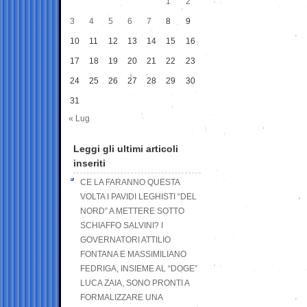
1
2
3
4
5
6
7
8
9
10
11
12
13
14
15
16
17
18
19
20
21
22
23
24
25
26
27
28
29
30
31
« Lug
Leggi gli ultimi articoli
inseriti
CE LA FARANNO QUESTA
VOLTA I PAVIDI LEGHISTI “DEL
NORD” A METTERE SOTTO
SCHIAFFO SALVINI? I
GOVERNATORI ATTILIO
FONTANA E MASSIMILIANO
FEDRIGA, INSIEME AL “DOGE”
LUCA ZAIA, SONO PRONTI A
FORMALIZZARE UNA