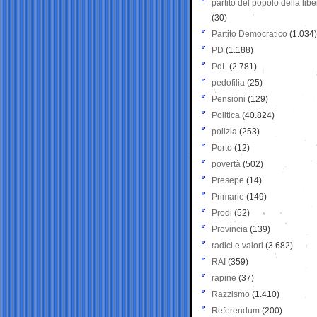
partito del popolo della libe
(30)
Partito Democratico
(1.034)
PD
(1.188)
PdL
(2.781)
pedofilia
(25)
Pensioni
(129)
Politica
(40.824)
polizia
(253)
Porto
(12)
povertà
(502)
Presepe
(14)
Primarie
(149)
Prodi
(52)
Provincia
(139)
radici e valori
(3.682)
RAI
(359)
rapine
(37)
Razzismo
(1.410)
Referendum
(200)