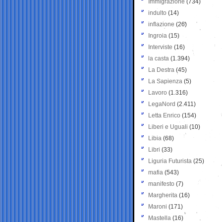
Immigrazione
(734)
indulto
(14)
inflazione
(26)
Ingroia
(15)
Interviste
(16)
la casta
(1.394)
La Destra
(45)
La Sapienza
(5)
Lavoro
(1.316)
LegaNord
(2.411)
Letta Enrico
(154)
Liberi e Uguali
(10)
Libia
(68)
Libri
(33)
Liguria Futurista
(25)
mafia
(543)
manifesto
(7)
Margherita
(16)
Maroni
(171)
Mastella
(16)