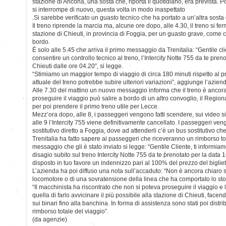
stazione di Ancona, una sosta che, riporta il quotidiano, era prevista. P
si interrompe di nuovo, questa volta in modo inaspettato
.Si sarebbe verificato un guasto tecnico che ha portato a un’altra sosta 
Il treno riprende la marcia ma, alcune ore dopo, alle 4.30, il treno si fe
stazione di Chieuti, in provincia di Foggia, per un guasto grave, come
bordo.
È solo alle 5.45 che arriva il primo messaggio da Trenitalia: “Gentile cli
consentire un controllo tecnico al treno, l’Intercity Notte 755 da te pren
Chieuti dalle ore 04.20″, si legge.
“Stimiamo un maggior tempo di viaggio di circa 180 minuti rispetto a
attuale del treno potrebbe subire ulteriori variazioni”, aggiunge l’azien
Alle 7.30 del mattino un nuovo messaggio informa che il treno è ancor
proseguire il viaggio può salire a bordo di un altro convoglio, il Region
per poi prendere il primo treno utile per Lecce.
Mezz’ora dopo, alle 8, i passeggeri vengono fatti scendere, sui video si 
alle 9 l’Intercity 755 viene definitivamente cancellato. I passeggeri veng
sostitutivo diretto a Foggia, dove ad attenderli c’è un bus sostitutivo ch
Trenitalia ha fatto sapere ai passeggeri che riceveranno un rimborso tot
messaggio che gli è stato inviato si legge: “Gentile Cliente, ti informia
disagio subito sul treno Intercity Notte 755 da te prenotato per la data 
disposto in tuo favore un indennizzo pari al 100% del prezzo del bigliet
L’azienda ha poi diffuso una nota sull’accaduto: “Non è ancora chiaro se 
locomotore o di una sovratensione della linea che ha comportato lo stop
“Il macchinista ha riscontrato che non si poteva proseguire il viaggio e 
quella di farlo avvicinare il più possibile alla stazione di Chieuti, fac
sui binari fino alla banchina. In forma di assistenza sono stati poi distribu
rimborso totale del viaggio”.
(da agenzie)