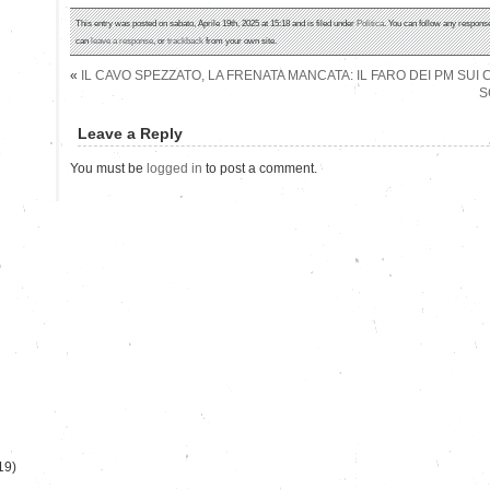
This entry was posted on sabato, Aprile 19th, 2025 at 15:18 and is filed under
Politica
. You can follow any response
can
leave a response
, or
trackback
from your own site.
«
IL CAVO SPEZZATO, LA FRENATA MANCATA: IL FARO DEI PM SUI 
S
Leave a Reply
You must be
logged in
to post a comment.
)
19)