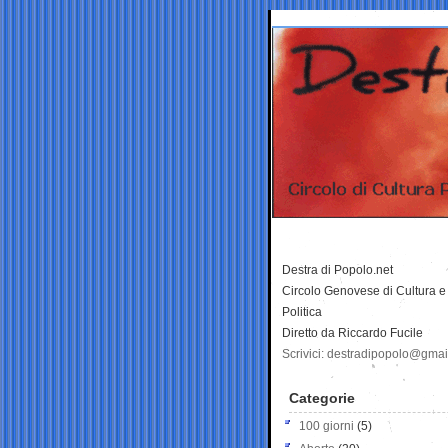
Destra di Popolo.net
Circolo Genovese di Cultura e
Politica
Diretto da Riccardo Fucile
Scrivici: destradipopolo@gma
Categorie
100 giorni
(5)