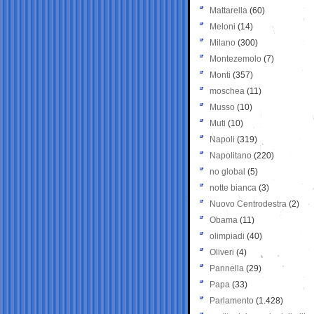
Mattarella
(60)
Meloni
(14)
Milano
(300)
Montezemolo
(7)
Monti
(357)
moschea
(11)
Musso
(10)
Muti
(10)
Napoli
(319)
Napolitano
(220)
no global
(5)
notte bianca
(3)
Nuovo Centrodestra
(2)
Obama
(11)
olimpiadi
(40)
Oliveri
(4)
Pannella
(29)
Papa
(33)
Parlamento
(1.428)