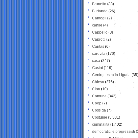
Brunetta
(83)
Burlando
(26)
Camogli
(2)
canile
(4)
Cappello
(8)
Caprotti
(2)
Caritas
(6)
carovita
(170)
casa
(247)
Casini
(119)
Centrodestra in Liguria
(35
Chiesa
(276)
Cina
(10)
Comune
(342)
Coop
(7)
Cossiga
(7)
Costume
(5.581)
criminalità
(1.402)
democratici e progressisti
(