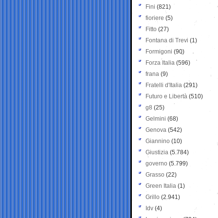
Fini
(821)
fioriere
(5)
Fitto
(27)
Fontana di Trevi
(1)
Formigoni
(90)
Forza Italia
(596)
frana
(9)
Fratelli d'Italia
(291)
Futuro e Libertà
(510)
g8
(25)
Gelmini
(68)
Genova
(542)
Giannino
(10)
Giustizia
(5.784)
governo
(5.799)
Grasso
(22)
Green Italia
(1)
Grillo
(2.941)
Idv
(4)