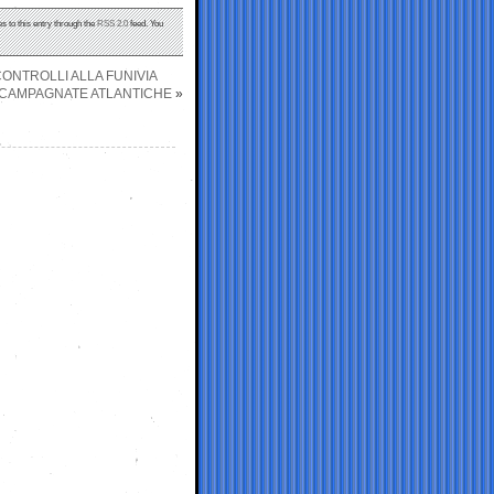
s to this entry through the
RSS 2.0
feed. You
CONTROLLI ALLA FUNIVIA
CAMPAGNATE ATLANTICHE
»