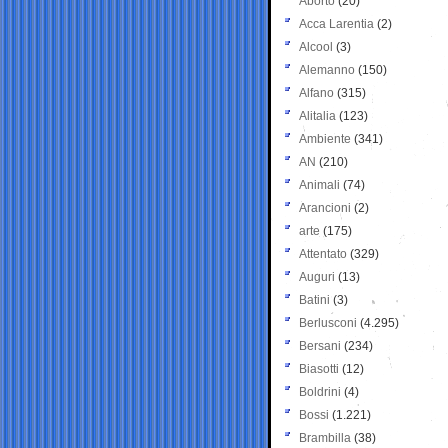
Aborto
(20)
Acca Larentia
(2)
Alcool
(3)
Alemanno
(150)
Alfano
(315)
Alitalia
(123)
Ambiente
(341)
AN
(210)
Animali
(74)
Arancioni
(2)
arte
(175)
Attentato
(329)
Auguri
(13)
Batini
(3)
Berlusconi
(4.295)
Bersani
(234)
Biasotti
(12)
Boldrini
(4)
Bossi
(1.221)
Brambilla
(38)