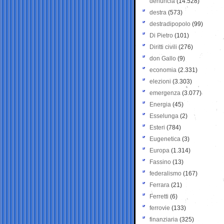
denuncia
(14.528)
destra
(573)
destradipopolo
(99)
Di Pietro
(101)
Diritti civili
(276)
don Gallo
(9)
economia
(2.331)
elezioni
(3.303)
emergenza
(3.077)
Energia
(45)
Esselunga
(2)
Esteri
(784)
Eugenetica
(3)
Europa
(1.314)
Fassino
(13)
federalismo
(167)
Ferrara
(21)
Ferretti
(6)
ferrovie
(133)
finanziaria
(325)