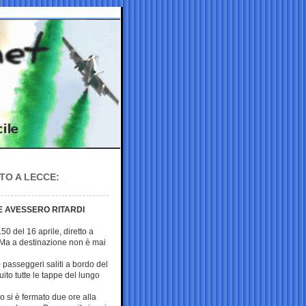
TO A LECCE:
IE AVESSERO RITARDI
.50 del 16 aprile, diretto a
. Ma a destinazione non è mai
 passeggeri saliti a bordo del
uito tutte le tappe del lungo
o si è fermato due ore alla