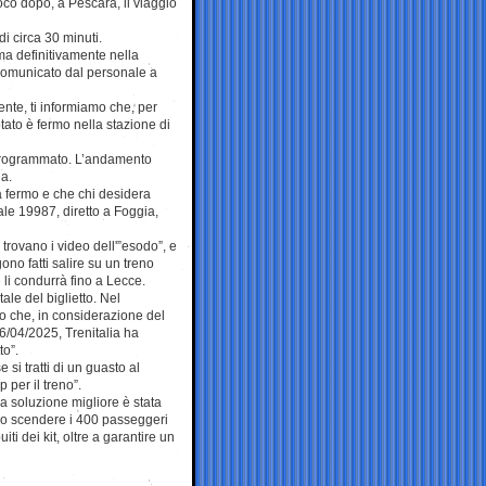
oco dopo, a Pescara, il viaggio
di circa 30 minuti.
rma definitivamente nella
 comunicato dal personale a
ente, ti informiamo che, per
otato è fermo nella stazione di
l programmato. L’andamento
da.
a fermo e che chi desidera
ale 19987, diretto a Foggia,
trovano i video dell'”esodo”, e
ono fatti salire su un treno
e li condurrà fino a Lecce.
ale del biglietto. Nel
mo che, in considerazione del
16/04/2025, Trenitalia ha
to”.
si tratti di un guasto al
 per il treno”.
la soluzione migliore è stata
endo scendere i 400 passeggeri
iti dei kit, oltre a garantire un