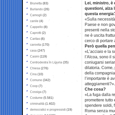
Lei, ministro, è
Brunetta
(83)
questioni, alza 
Burlando
(26)
questa energia
Camogli
(2)
«Sulla necessità
canile
(4)
Paese e non gove
Cappello
(8)
presenti nella st
Caprotti
(2)
ne è uscita frattu
Caritas
(6)
cerco di portare 
carovita
(170)
Però quella pens
casa
(247)
«L’acciaio e la 
l’Alcoa, sono il 
Casini
(119)
coniugarsi seria
Centrodestra in Liguria
(35)
dilatoria. Come, p
Chiesa
(276)
della compagnia 
Cina
(10)
l’importante è av
Comune
(342)
atteggiamenti?».
Coop
(7)
Che cosa?
Cossiga
(7)
«La fuga dalla re
Costume
(5.581)
promettere tutto 
criminalità
(1.402)
spendere soldi, f
democratici e progressisti
(19)
Roma senza muove