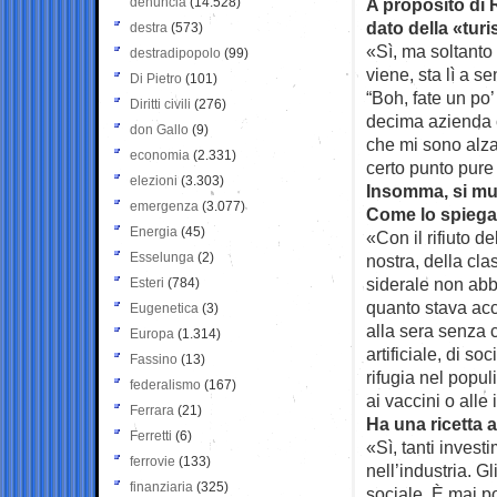
denuncia
(14.528)
A proposito di 
dato della «tur
destra
(573)
«Sì, ma soltanto 
destradipopolo
(99)
viene, sta lì a 
Di Pietro
(101)
“Boh, fate un po’
Diritti civili
(276)
decima azienda c
don Gallo
(9)
che mi sono alza
economia
(2.331)
certo punto pure 
elezioni
(3.303)
Insomma, si muo
emergenza
(3.077)
Come lo spieg
Energia
(45)
«Con il rifiuto 
Esselunga
(2)
nostra, della cl
siderale non abbi
Esteri
(784)
quanto stava acc
Eugenetica
(3)
alla sera senza 
Europa
(1.314)
artificiale, di s
Fassino
(13)
rifugia nel popul
federalismo
(167)
ai vaccini o alle 
Ferrara
(21)
Ha una ricetta 
Ferretti
(6)
«Sì, tanti investi
ferrovie
(133)
nell’industria. G
finanziaria
(325)
sociale. È mai p