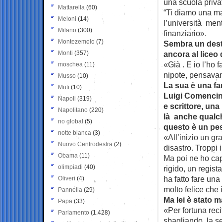
una scuola priva
Mattarella
(60)
“Ti diamo una ma
Meloni
(14)
l’università me
Milano
(300)
finanziario».
Montezemolo
(7)
Sembra un desti
Monti
(357)
ancora al liceo 
«Già . E io l’ho
moschea
(11)
nipote, pensava
Musso
(10)
La sua è una f
Muti
(10)
Luigi Comencin
Napoli
(319)
e scrittore, una
Napolitano
(220)
là anche qualch
no global
(5)
questo è un pe
notte bianca
(3)
«All’inizio un g
Nuovo Centrodestra
(2)
disastro. Troppi 
Obama
(11)
Ma poi ne ho cap
olimpiadi
(40)
rigido, un regist
ha fatto fare una
Oliveri
(4)
molto felice che 
Pannella
(29)
Ma lei è stato m
Papa
(33)
«Per fortuna rec
Parlamento
(1.428)
sbagliando, la s