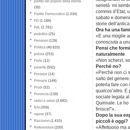
partito del popolo della libertà
serietà mi sembr
(30)
commis d’Etat, un
Partito Democratico
(1.034)
sabato e domenic
PD
(1.188)
storie dell’antic
PdL
(2.781)
Ora ha una famig
pedofilia
(25)
«E una moglie am
Pensioni
(129)
conosciuta a una
Politica
(40.833)
Pensi che formi
naturalmente
polizia
(253)
«Non scherzi, so
Porto
(12)
Perchè no?
povertà
(502)
«Perchè non ci s
Presepe
(14)
salto del genere.
Primarie
(149)
poterla fare con
Prodi
(52)
qualcos’altro. E
Provincia
(139)
sociale legata al
radici e valori
(3.682)
Quirinale. Le ho
RAI
(359)
finisce!”».
rapine
(37)
Dopo la sua es
piccoli è oggi?
Razzismo
(1.410)
«Affettuoso ma an
Referendum
(200)