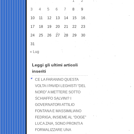
1
2
3
4
5
6
7
8
9
10
11
12
13
14
15
16
17
18
19
20
21
22
23
24
25
26
27
28
29
30
31
« Lug
Leggi gli ultimi articoli
inseriti
CE LA FARANNO QUESTA
VOLTA I PAVIDI LEGHISTI “DEL
NORD” A METTERE SOTTO
SCHIAFFO SALVINI? I
GOVERNATORI ATTILIO
FONTANA E MASSIMILIANO
FEDRIGA, INSIEME AL “DOGE”
LUCA ZAIA, SONO PRONTI A
FORMALIZZARE UNA