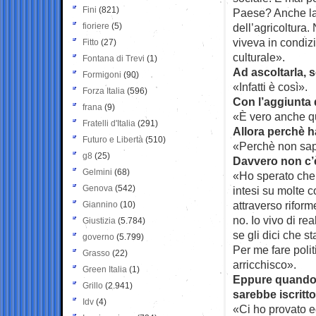
Fini
(821)
Paese? Anche la 
fioriere
(5)
dell’agricoltura
viveva in condizi
Fitto
(27)
culturale».
Fontana di Trevi
(1)
Ad ascoltarla, s
Formigoni
(90)
«Infatti è così».
Forza Italia
(596)
Con l’aggiunta 
frana
(9)
«È vero anche q
Fratelli d'Italia
(291)
Allora perchè h
Futuro e Libertà
(510)
«Perchè non sapr
g8
(25)
Davvero non c’
Gelmini
(68)
«Ho sperato che 
Genova
(542)
intesi su molte 
attraverso riform
Giannino
(10)
no. Io vivo di re
Giustizia
(5.784)
se gli dici che s
governo
(5.799)
Per me fare poli
Grasso
(22)
arricchisco».
Green Italia
(1)
Eppure quando n
Grillo
(2.941)
sarebbe iscritto
Idv
(4)
«Ci ho provato e