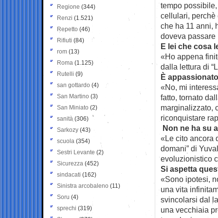
tempo possibile,
Regione
(344)
cellulari, perchè
Renzi
(1.521)
che ha 11 anni, h
Repetto
(46)
doveva passare un
Rifiuti
(84)
E lei che cosa 
rom
(13)
«Ho appena finito
Roma
(1.125)
dalla lettura di 
Rutelli
(9)
È appassionato 
san gottardo
(4)
«No, mi interess
San Martino
(3)
fatto, tornato da
marginalizzato, c
San Miniato
(2)
riconquistare ra
sanità
(306)
Non ne ha su a
Sarkozy
(43)
«Le cito ancora d
scuola
(354)
domani” di Yuval
Sestri Levante
(2)
evoluzionistico c
Sicurezza
(452)
Si aspetta ques
sindacati
(162)
«Sono ipotesi, n
Sinistra arcobaleno
(11)
una vita infinita
Soru
(4)
svincolarsi dal 
sprechi
(319)
una vecchiaia pr