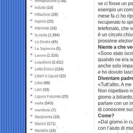
Immigrazione
(734)
se ci fosse un p
indulto
(14)
esempio un comit
inflazione
(26)
mese fa ci ho r
Ingroia
(15)
recuperato lo spi
telefonato, che s
Interviste
(16)
è un circolo chi
la casta
(1.394)
prossime elezion
La Destra
(45)
Niente a che ve
La Sapienza
(5)
«Sono stato iscri
Lavoro
(1.316)
quando ne era se
LegaNord
(2.411)
anche solo impas
Letta Enrico
(154)
e ho dovuto lasc
Liberi e Uguali
(10)
Diventare padr
Libia
(68)
«Tutt’altro. A me
Libri
(33)
Non rispettavo n
giorno a biliard
Liguria Futurista
(25)
parlare con un i
mafia
(543)
di conoscere suo 
manifesto
(7)
Come?
Margherita
(16)
«Dal giorno in c
Maroni
(171)
con l’aiuto di mi
Mastella
(16)