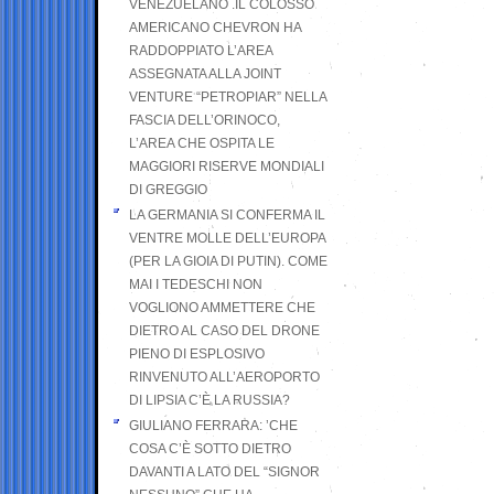
VENEZUELANO .IL COLOSSO
AMERICANO CHEVRON HA
RADDOPPIATO L’AREA
ASSEGNATA ALLA JOINT
VENTURE “PETROPIAR” NELLA
FASCIA DELL’ORINOCO,
L’AREA CHE OSPITA LE
MAGGIORI RISERVE MONDIALI
DI GREGGIO
LA GERMANIA SI CONFERMA IL
VENTRE MOLLE DELL’EUROPA
(PER LA GIOIA DI PUTIN). COME
MAI I TEDESCHI NON
VOGLIONO AMMETTERE CHE
DIETRO AL CASO DEL DRONE
PIENO DI ESPLOSIVO
RINVENUTO ALL’AEROPORTO
DI LIPSIA C’È LA RUSSIA?
GIULIANO FERRARA: ’CHE
COSA C’È SOTTO DIETRO
DAVANTI A LATO DEL “SIGNOR