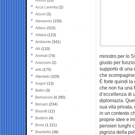
Aborto
(20)
Acca Larentia
(2)
Alcool
(3)
Alemanno
(150)
Alfano
(315)
Alitalia
(123)
Ambiente
(341)
AN
(210)
ministro per lo
Animali
(74)
giusto per funzio
Arancioni
(2)
supporto di una q
arte
(175)
che scompaginerà 
Attentato
(329)
È forte quindi la
Auguri
(13)
che non ha una fa
Batini
(3)
d’eccellenza di 
Berlusconi
(4.295)
diplomazia. Quel
Bersani
(234)
sua vita privata,
Biasotti
(12)
in un contesto c
Boldrini
(4)
proprie idee e i
Bossi
(1.221)
pensieri lunghi c
pigrizia della pol
Brambilla
(38)