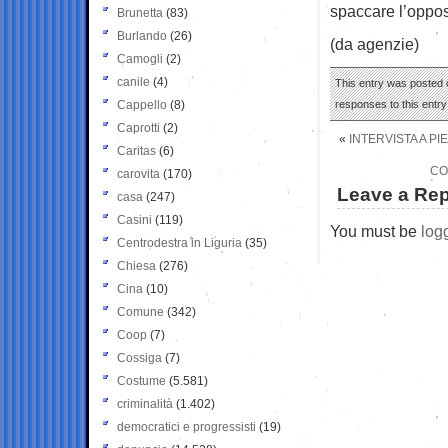
spaccare l’oppos
Brunetta
(83)
Burlando
(26)
(da agenzie)
Camogli
(2)
canile
(4)
This entry was posted o
Cappello
(8)
responses to this entr
Caprotti
(2)
«
INTERVISTA A PI
Caritas
(6)
CO
carovita
(170)
Leave a Rep
casa
(247)
Casini
(119)
You must be
log
Centrodestra in Liguria
(35)
Chiesa
(276)
Cina
(10)
Comune
(342)
Coop
(7)
Cossiga
(7)
Costume
(5.581)
criminalità
(1.402)
democratici e progressisti
(19)