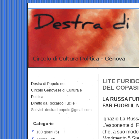
LITE FURIB
Destra di Popolo.net
DEL COPAS
Circolo Genovese di Cultura e
Politica
LA RUSSA FUR
Diretto da Riccardo Fucile
FAR FUORI IL
Scrivici: destradipopolo@gmail.com
Ignazio La Russa
Categorie
L’esponente di Fr
che, a suo modo 
100 giorni
(5)
Movimento 5 Stell