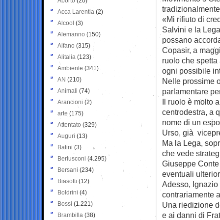
Aborto
(20)
tradizionalmente,
Acca Larentia
(2)
«Mi rifiuto di c
Alcool
(3)
Salvini e la Leg
Alemanno
(150)
possano accorda
Alfano
(315)
Copasir, a maggio
Alitalia
(123)
ruolo che spetta 
Ambiente
(341)
ogni possibile i
AN
(210)
Nelle prossime o
parlamentare per
Animali
(74)
Il ruolo è molto 
Arancioni
(2)
centrodestra, a 
arte
(175)
nome di un espone
Attentato
(329)
Urso, già vicepr
Auguri
(13)
Ma la Lega, sopr
Batini
(3)
che vede strateg
Berlusconi
(4.295)
Giuseppe Conte n
Bersani
(234)
eventuali ulterio
Biasotti
(12)
Adesso, Ignazio 
Boldrini
(4)
contrariamente a 
Bossi
(1.221)
Una riedizione d
e ai danni di Fra
Brambilla
(38)