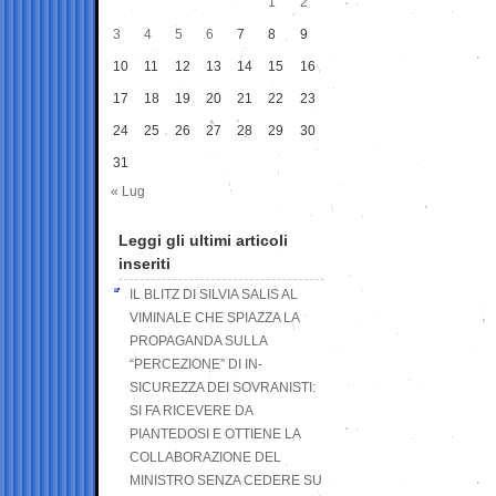
1
2
3
4
5
6
7
8
9
10
11
12
13
14
15
16
17
18
19
20
21
22
23
24
25
26
27
28
29
30
31
« Lug
Leggi gli ultimi articoli
inseriti
IL BLITZ DI SILVIA SALIS AL
VIMINALE CHE SPIAZZA LA
PROPAGANDA SULLA
“PERCEZIONE” DI IN-
SICUREZZA DEI SOVRANISTI:
SI FA RICEVERE DA
PIANTEDOSI E OTTIENE LA
COLLABORAZIONE DEL
MINISTRO SENZA CEDERE SU