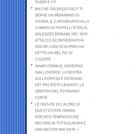
TASER E CP
MA CHE GALEAZZO DICI? TI
SERVE UN BIGNAMINO DI
STORIA. IL CAPOGRUPPO ALLA
CAMERA DI FRATELLI D’ITALIA,
GALEAZZO BIGNAMI, NEL SUO
ATTACCO SCONSIDERATO A
OSCAR LUIGI SCALFARO HA
DETTO UN BEL PO’ DI
CAZZATE
SIAMO FERMI AL GOVERNO
GIALLOVERDE: LA DESTRA
SULLA DIFESA È OSTAGGIO
DEI “PACIFISTI” LEGHISTI, LA
SINISTRA DEL PUTINIANO
CONTE
LE ONDATE DI CALORE DI
QUEST’ESTATE HANNO
PORTATO TEMPERATURE
RECORD IN TUTTA EUROPA E
UNA SICCITA’ MAI VISTA. I